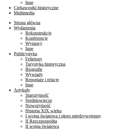
Inne
Ciekawostki historyczne
Multimedia
Strona główna
Wydarzenia
Rekonstrukcje
Konferencje
Wystawy
Inne
Publicystyka
Felietony
Turystyka historyczna
Biografie
Wywiady
Reportaże i relacje
Inne
Artykuły
Starożytność
Średniowiecze
Nowożytność
Historia XIX wieku
I wojna światowa i okres międzywojenny
II Rzeczpospolita
II wojna światowa