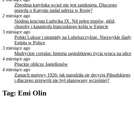
Zbrodnia katyńska wciąż nie jest zamknięta. Dlaczego
prawda o Katyniu nadal uderza w Rosję?
2 miesiące ago
Siódma krucjata Ludwika IX. Nil pełen trupów, głód,
choroby i katastrofa francuskiego króla w Egipcie
3 miesiące ago
Polski Luksor i piramidy na Lubelszczyźnie. Niezwykłe ślady
Egiptu w Polsce
3 miesiące ago
Madryckie corralas: historia sąsiedzkiego życia wraca na ulice
4 miesiące ago
Pijackie oblicze Jagiellonów
4 miesiące ago
Zamach majowy 1926: jak narodziła się decyzja Piłsudskiego
i dlaczego przewrót nie był planowany wcześniej?
Tag:
Emi Olin