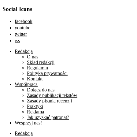
Social Icons
facebook
youtube
twitter
rss
Redakcja
O nas
Skład redakcji
Regulamin
Polityka prywatności
Kontakt
Współpraca
Dołącz do nas
Zasady publikacji tekstów
Zasady pisania recenzji
Praktyki
Reklama
Jak uzyskać patronat?
Wesprzyj nas!
Redakcja