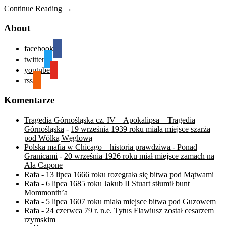
Continue Reading →
About
facebook
twitter
youtube
rss
Komentarze
Tragedia Górnośląska cz. IV – Apokalipsa – Tragedia
Górnośląska
-
19 września 1939 roku miała miejsce szarża
pod Wólką Węglową
Polska mafia w Chicago – historia prawdziwa - Ponad
Granicami
-
20 września 1926 roku miał miejsce zamach na
Ala Capone
Rafa
-
13 lipca 1666 roku rozegrała się bitwa pod Mątwami
Rafa
-
6 lipca 1685 roku Jakub II Stuart stłumił bunt
Mommonth’a
Rafa
-
5 lipca 1607 roku miała miejsce bitwa pod Guzowem
Rafa
-
24 czerwca 79 r. n.e. Tytus Flawiusz został cesarzem
rzymskim