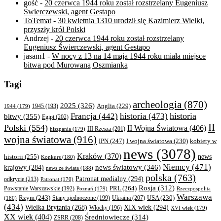
gość
-
20 czerwca 1944 roku został rozstrzelany Eugeniusz
Świerczewski, agent Gestapo
ToTemat
-
30 kwietnia 1310 urodził się Kazimierz Wielki,
przyszły król Polski
Andrzej
-
20 czerwca 1944 roku został rozstrzelany
Eugeniusz Świerczewski, agent Gestapo
jasam1
-
W nocy z 13 na 14 maja 1944 roku miała miejsce
bitwa pod Murowaną Oszmianką
Tagi
archeologia
(870)
2025
(326)
Anglia
(229)
1944
(179)
1945
(193)
historia
Francja
(442)
historia
(473)
bitwy
(355)
Egipt
(202)
II
Polski
(554)
II Wojna Światowa
(406)
III Rzesza
(201)
hiszpania
(179)
wojna światowa
(916)
IPN
(247)
kobiety w
I wojna światowa
(230)
news
(3078)
Kraków
(370)
historii
(255)
news
Konkurs
(180)
Niemcy
(471)
news światowy
(346)
krajowy
(284)
news ze świata
(188)
polska
(763)
Patronat medialny
(294)
odkrycie
(213)
Patronat
(170)
Rosja
(312)
PRL
(264)
Powstanie Warszawskie
(192)
Poznań
(179)
Rzeczpospolita
Warszawa
Rzym
(243)
Ukraina
(207)
USA
(230)
(180)
Stany zjednoczone
(199)
(434)
XIX wiek
(294)
Wielka Brytania
(268)
Włochy
(196)
XVI wiek
(179)
XX wiek
(404)
Średniowiecze
(314)
ZSRR
(208)