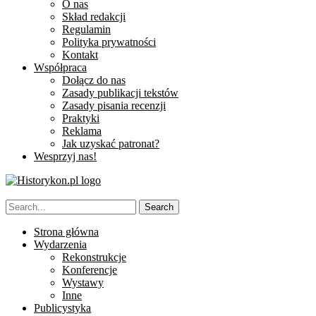
O nas
Skład redakcji
Regulamin
Polityka prywatności
Kontakt
Współpraca
Dołącz do nas
Zasady publikacji tekstów
Zasady pisania recenzji
Praktyki
Reklama
Jak uzyskać patronat?
Wesprzyj nas!
Strona główna
Wydarzenia
Rekonstrukcje
Konferencje
Wystawy
Inne
Publicystyka