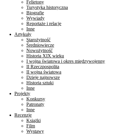
Felietony
Turystyka historyczna
Biografie
Wywiady
Reportaże i relacje
Inne
Artykuły
Starożytność
Średniowiecze
Nowożytność
Historia XIX wieku
I wojna światowa i okres międzywojenny
II Rzeczpospolita
II wojna światowa
Dzieje najnowsze
Historia sztuki
Inne
Projekty
Konkursy
Patronaty
Inne
Recenzje
Książki
Film
Wystawy