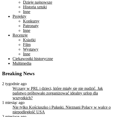
Dzieje najnowsze
Historia sztuki
Inne
Projekty
Konkursy
Patronaty
Inne
Recenzje
Książki
Film
Wystawy
Inne
Ciekawostki historyczne
Multimedia
Breaking News
2 tygodnie ago
Wczasy w PRL i dzieci, które miały się nie nudzić. Jak
państwo próbowało zorganizować idealny urlop dla
wszystkich?
1 miesiąc ago
Nie tylko Kościuszko i Pułaski. Nieznani Polacy w walce o
niepodległość USA
2 miesiące ago