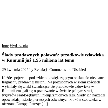
Inne
Wydarzenia
Ślady pradawnych polowań: przodkowie człowieka
w Rumunii już 1,95 miliona lat temu
29 kwietnia 2025
by
Redakcja
Comments are Disabled
Każde spojrzenie pod szkłem powiększającym odsłaniało nieznane
fragmenty pradawnej historii. Na porzuconych w ziemi kościach
wyłaniały się znaki świadczące, że przodkowie człowieka w
Rumunii zmagali się o przetrwanie w świecie pełnym strusi,
tygrysów szablozębnych i nieujarzmionych rzek. Ślady ich narzędzi
opowiadają historię pierwszych odważnych kroków człowieka w
nieznaną Europę. Patrząc […]