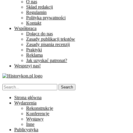
O nas
Skład redakcji
Regulamin
Polityka prywatności
Kontakt
Współpraca
Dołącz do nas
Zasady publikacji tekstów
Zasady pisania recenzji
Praktyki
Reklama
Jak uzyskać patronat?
Wesprzyj nas!
Strona główna
Wydarzenia
Rekonstrukcje
Konferencje
Wystawy
Inne
Publicystyka