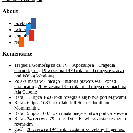
About
facebook
twitter
youtube
rss
Komentarze
Tragedia Górnośląska cz. IV – Apokalipsa – Tragedia
Górnośląska
-
19 września 1939 roku miała miejsce szarża
pod Wólką Węglową
Polska mafia w Chicago – historia prawdziwa - Ponad
Granicami
-
20 września 1926 roku miał miejsce zamach na
Ala Capone
Rafa
-
13 lipca 1666 roku rozegrała się bitwa pod Mątwami
Rafa
-
6 lipca 1685 roku Jakub II Stuart stłumił bunt
Mommonth’a
Rafa
-
5 lipca 1607 roku miała miejsce bitwa pod Guzowem
Rafa
-
24 czerwca 79 r. n.e. Tytus Flawiusz został cesarzem
rzymskim
gość
-
20 czerwca 1944 roku został rozstrzelany Eugeniusz