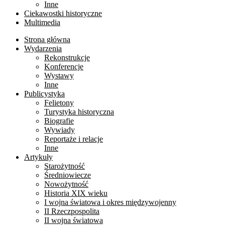
Inne
Ciekawostki historyczne
Multimedia
Strona główna
Wydarzenia
Rekonstrukcje
Konferencje
Wystawy
Inne
Publicystyka
Felietony
Turystyka historyczna
Biografie
Wywiady
Reportaże i relacje
Inne
Artykuły
Starożytność
Średniowiecze
Nowożytność
Historia XIX wieku
I wojna światowa i okres międzywojenny
II Rzeczpospolita
II wojna światowa