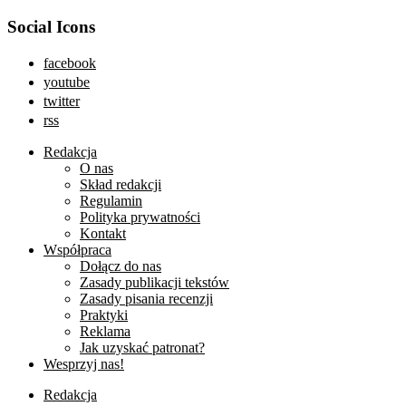
Social Icons
facebook
youtube
twitter
rss
Redakcja
O nas
Skład redakcji
Regulamin
Polityka prywatności
Kontakt
Współpraca
Dołącz do nas
Zasady publikacji tekstów
Zasady pisania recenzji
Praktyki
Reklama
Jak uzyskać patronat?
Wesprzyj nas!
Redakcja