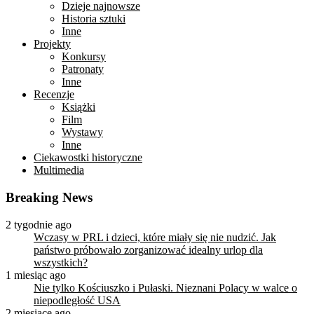
Dzieje najnowsze
Historia sztuki
Inne
Projekty
Konkursy
Patronaty
Inne
Recenzje
Książki
Film
Wystawy
Inne
Ciekawostki historyczne
Multimedia
Breaking News
2 tygodnie ago
Wczasy w PRL i dzieci, które miały się nie nudzić. Jak
państwo próbowało zorganizować idealny urlop dla
wszystkich?
1 miesiąc ago
Nie tylko Kościuszko i Pułaski. Nieznani Polacy w walce o
niepodległość USA
2 miesiące ago