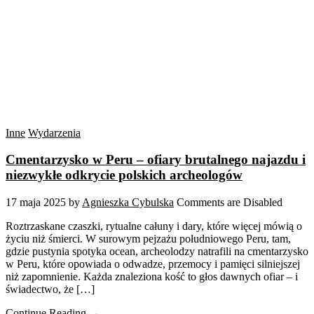
Inne
Wydarzenia
Cmentarzysko w Peru – ofiary brutalnego najazdu i
niezwykłe odkrycie polskich archeologów
17 maja 2025
by
Agnieszka Cybulska
Comments are Disabled
Roztrzaskane czaszki, rytualne całuny i dary, które więcej mówią o
życiu niż śmierci. W surowym pejzażu południowego Peru, tam,
gdzie pustynia spotyka ocean, archeolodzy natrafili na cmentarzysko
w Peru, które opowiada o odwadze, przemocy i pamięci silniejszej
niż zapomnienie. Każda znaleziona kość to głos dawnych ofiar – i
świadectwo, że […]
Continue Reading →