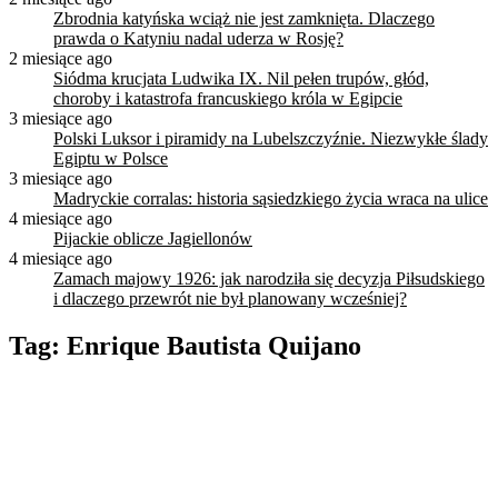
Zbrodnia katyńska wciąż nie jest zamknięta. Dlaczego
prawda o Katyniu nadal uderza w Rosję?
2 miesiące ago
Siódma krucjata Ludwika IX. Nil pełen trupów, głód,
choroby i katastrofa francuskiego króla w Egipcie
3 miesiące ago
Polski Luksor i piramidy na Lubelszczyźnie. Niezwykłe ślady
Egiptu w Polsce
3 miesiące ago
Madryckie corralas: historia sąsiedzkiego życia wraca na ulice
4 miesiące ago
Pijackie oblicze Jagiellonów
4 miesiące ago
Zamach majowy 1926: jak narodziła się decyzja Piłsudskiego
i dlaczego przewrót nie był planowany wcześniej?
Tag:
Enrique Bautista Quijano