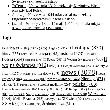
Świerczewski, agent Gestapo
ToTemat
-
30 kwietnia 1310 urodził się Kazimierz Wielki,
przyszły król Polski
Andrzej
-
20 czerwca 1944 roku został rozstrzelany
Eugeniusz Świerczewski, agent Gestapo
jasam1
-
W nocy z 13 na 14 maja 1944 roku miała miejsce
bitwa pod Murowaną Oszmianką
Tagi
archeologia
(870)
2025
(326)
Anglia
(229)
1944
(179)
1945
(193)
historia
Francja
(442)
historia
(473)
bitwy
(355)
Egipt
(202)
II
Polski
(554)
II Wojna Światowa
(406)
III Rzesza
(201)
hiszpania
(179)
wojna światowa
(916)
IPN
(247)
kobiety w
I wojna światowa
(230)
news
(3078)
Kraków
(370)
historii
(255)
news
Konkurs
(180)
Niemcy
(471)
news światowy
(346)
krajowy
(284)
news ze świata
(188)
polska
(763)
Patronat medialny
(294)
odkrycie
(213)
Patronat
(170)
Rosja
(312)
PRL
(264)
Powstanie Warszawskie
(192)
Poznań
(179)
Rzeczpospolita
Warszawa
Rzym
(243)
Ukraina
(207)
USA
(230)
(180)
Stany zjednoczone
(199)
(434)
XIX wiek
(294)
Wielka Brytania
(268)
Włochy
(196)
XVI wiek
(179)
XX wiek
(404)
Średniowiecze
(314)
ZSRR
(208)