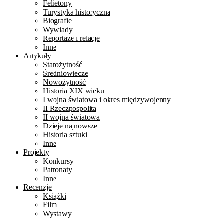
Felietony
Turystyka historyczna
Biografie
Wywiady
Reportaże i relacje
Inne
Artykuły
Starożytność
Średniowiecze
Nowożytność
Historia XIX wieku
I wojna światowa i okres międzywojenny
II Rzeczpospolita
II wojna światowa
Dzieje najnowsze
Historia sztuki
Inne
Projekty
Konkursy
Patronaty
Inne
Recenzje
Książki
Film
Wystawy