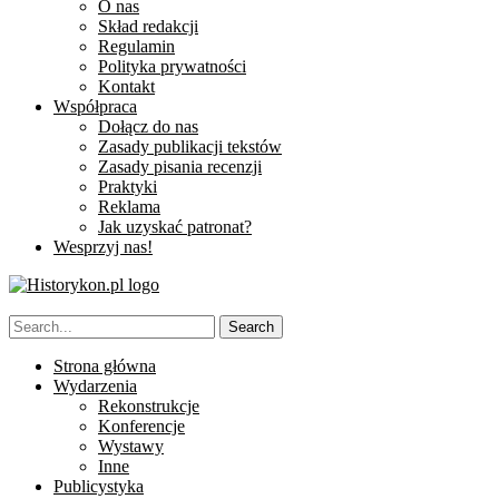
O nas
Skład redakcji
Regulamin
Polityka prywatności
Kontakt
Współpraca
Dołącz do nas
Zasady publikacji tekstów
Zasady pisania recenzji
Praktyki
Reklama
Jak uzyskać patronat?
Wesprzyj nas!
Strona główna
Wydarzenia
Rekonstrukcje
Konferencje
Wystawy
Inne
Publicystyka