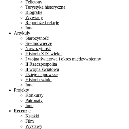
Felietony
Turystyka historyczna
Biografie
Wywiady
Reportaże i relacje
Inne
Artykuły
Starożytność
Średniowiecze
Nowożytność
Historia XIX wieku
I wojna światowa i okres międzywojenny
II Rzeczpospolita
II wojna światowa
Dzieje najnowsze
Historia sztuki
Inne
Projekty
Konkursy
Patronaty
Inne
Recenzje
Książki
Film
Wystawy