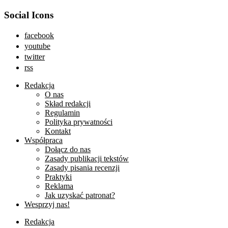
Social Icons
facebook
youtube
twitter
rss
Redakcja
O nas
Skład redakcji
Regulamin
Polityka prywatności
Kontakt
Współpraca
Dołącz do nas
Zasady publikacji tekstów
Zasady pisania recenzji
Praktyki
Reklama
Jak uzyskać patronat?
Wesprzyj nas!
Redakcja