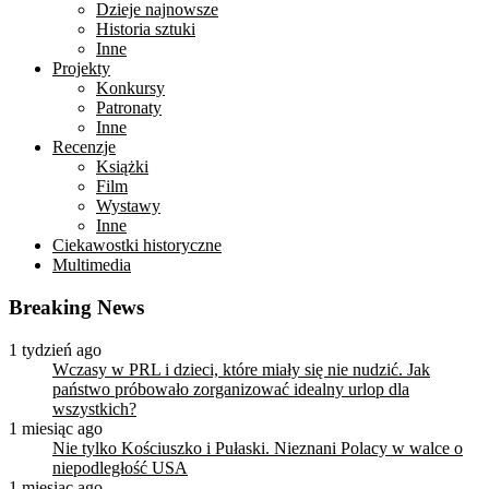
Dzieje najnowsze
Historia sztuki
Inne
Projekty
Konkursy
Patronaty
Inne
Recenzje
Książki
Film
Wystawy
Inne
Ciekawostki historyczne
Multimedia
Breaking News
1 tydzień ago
Wczasy w PRL i dzieci, które miały się nie nudzić. Jak
państwo próbowało zorganizować idealny urlop dla
wszystkich?
1 miesiąc ago
Nie tylko Kościuszko i Pułaski. Nieznani Polacy w walce o
niepodległość USA
1 miesiąc ago