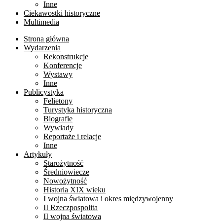
Inne
Ciekawostki historyczne
Multimedia
Strona główna
Wydarzenia
Rekonstrukcje
Konferencje
Wystawy
Inne
Publicystyka
Felietony
Turystyka historyczna
Biografie
Wywiady
Reportaże i relacje
Inne
Artykuły
Starożytność
Średniowiecze
Nowożytność
Historia XIX wieku
I wojna światowa i okres międzywojenny
II Rzeczpospolita
II wojna światowa