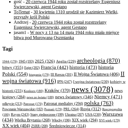
gość
-
20 czerwca 1944 roku został rozstrzelany Eugeniusz
Świerczewski, agent Gestapo
ToTemat
-
30 kwietnia 1310 urodził się Kazimierz Wielki,
przyszły król Polski
Andrzej
-
20 czerwca 1944 roku został rozstrzelany
Eugeniusz Świerczewski, agent Gestapo
jasam1
-
W nocy z 13 na 14 maja 1944 roku miała miejsce
bitwa pod Murowaną Oszmianką
Tagi
archeologia
(870)
2025
(326)
Anglia
(229)
1944
(179)
1945
(193)
historia
Francja
(442)
historia
(473)
bitwy
(355)
Egipt
(202)
II
Polski
(554)
II Wojna Światowa
(406)
III Rzesza
(201)
hiszpania
(179)
wojna światowa
(916)
IPN
(247)
kobiety w
I wojna światowa
(230)
news
(3078)
Kraków
(370)
historii
(255)
news
Konkurs
(180)
Niemcy
(471)
news światowy
(346)
krajowy
(284)
news ze świata
(188)
polska
(763)
Patronat medialny
(294)
odkrycie
(213)
Patronat
(170)
Rosja
(312)
PRL
(264)
Powstanie Warszawskie
(192)
Poznań
(179)
Rzeczpospolita
Warszawa
Rzym
(243)
Ukraina
(207)
USA
(230)
(180)
Stany zjednoczone
(199)
(434)
XIX wiek
(294)
Wielka Brytania
(268)
Włochy
(196)
XVI wiek
(179)
XX wiek
(404)
Średniowiecze
(314)
ZSRR
(208)