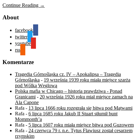
Continue Reading →
About
facebook
twitter
youtube
rss
Komentarze
Tragedia Górnośląska cz. IV – Apokalipsa – Tragedia
Górnośląska
-
19 września 1939 roku miała miejsce szarża
pod Wólką Węglową
Polska mafia w Chicago – historia prawdziwa - Ponad
Granicami
-
20 września 1926 roku miał miejsce zamach na
Ala Capone
Rafa
-
13 lipca 1666 roku rozegrała się bitwa pod Mątwami
Rafa
-
6 lipca 1685 roku Jakub II Stuart stłumił bunt
Mommonth’a
Rafa
-
5 lipca 1607 roku miała miejsce bitwa pod Guzowem
Rafa
-
24 czerwca 79 r. n.e. Tytus Flawiusz został cesarzem
rzymskim