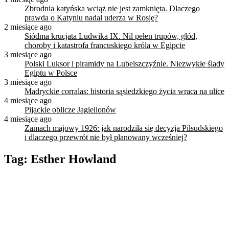
Zbrodnia katyńska wciąż nie jest zamknięta. Dlaczego
prawda o Katyniu nadal uderza w Rosję?
2 miesiące ago
Siódma krucjata Ludwika IX. Nil pełen trupów, głód,
choroby i katastrofa francuskiego króla w Egipcie
3 miesiące ago
Polski Luksor i piramidy na Lubelszczyźnie. Niezwykłe ślady
Egiptu w Polsce
3 miesiące ago
Madryckie corralas: historia sąsiedzkiego życia wraca na ulice
4 miesiące ago
Pijackie oblicze Jagiellonów
4 miesiące ago
Zamach majowy 1926: jak narodziła się decyzja Piłsudskiego
i dlaczego przewrót nie był planowany wcześniej?
Tag:
Esther Howland