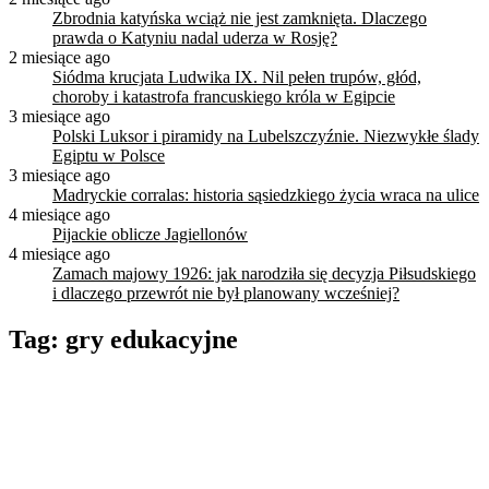
Zbrodnia katyńska wciąż nie jest zamknięta. Dlaczego
prawda o Katyniu nadal uderza w Rosję?
2 miesiące ago
Siódma krucjata Ludwika IX. Nil pełen trupów, głód,
choroby i katastrofa francuskiego króla w Egipcie
3 miesiące ago
Polski Luksor i piramidy na Lubelszczyźnie. Niezwykłe ślady
Egiptu w Polsce
3 miesiące ago
Madryckie corralas: historia sąsiedzkiego życia wraca na ulice
4 miesiące ago
Pijackie oblicze Jagiellonów
4 miesiące ago
Zamach majowy 1926: jak narodziła się decyzja Piłsudskiego
i dlaczego przewrót nie był planowany wcześniej?
Tag:
gry edukacyjne