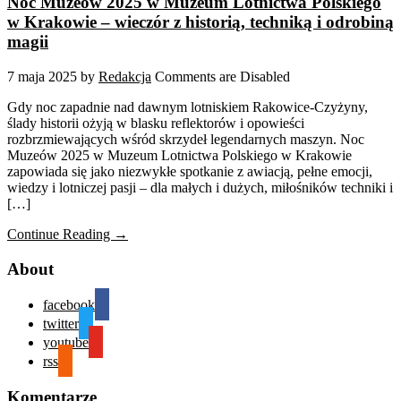
Noc Muzeów 2025 w Muzeum Lotnictwa Polskiego
w Krakowie – wieczór z historią, techniką i odrobiną
magii
7 maja 2025
by
Redakcja
Comments are Disabled
Gdy noc zapadnie nad dawnym lotniskiem Rakowice-Czyżyny,
ślady historii ożyją w blasku reflektorów i opowieści
rozbrzmiewających wśród skrzydeł legendarnych maszyn. Noc
Muzeów 2025 w Muzeum Lotnictwa Polskiego w Krakowie
zapowiada się jako niezwykłe spotkanie z awiacją, pełne emocji,
wiedzy i lotniczej pasji – dla małych i dużych, miłośników techniki i
[…]
Continue Reading →
About
facebook
twitter
youtube
rss
Komentarze