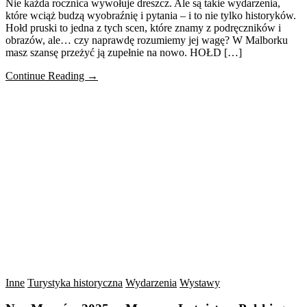
Nie każda rocznica wywołuje dreszcz. Ale są takie wydarzenia,
które wciąż budzą wyobraźnię i pytania – i to nie tylko historyków.
Hołd pruski to jedna z tych scen, które znamy z podręczników i
obrazów, ale… czy naprawdę rozumiemy jej wagę? W Malborku
masz szansę przeżyć ją zupełnie na nowo. HOŁD […]
Continue Reading →
Inne
Turystyka historyczna
Wydarzenia
Wystawy