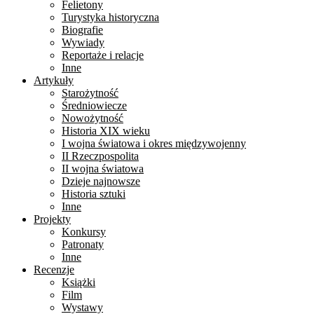
Felietony
Turystyka historyczna
Biografie
Wywiady
Reportaże i relacje
Inne
Artykuły
Starożytność
Średniowiecze
Nowożytność
Historia XIX wieku
I wojna światowa i okres międzywojenny
II Rzeczpospolita
II wojna światowa
Dzieje najnowsze
Historia sztuki
Inne
Projekty
Konkursy
Patronaty
Inne
Recenzje
Książki
Film
Wystawy