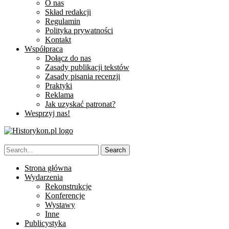
O nas
Skład redakcji
Regulamin
Polityka prywatności
Kontakt
Współpraca
Dołącz do nas
Zasady publikacji tekstów
Zasady pisania recenzji
Praktyki
Reklama
Jak uzyskać patronat?
Wesprzyj nas!
Strona główna
Wydarzenia
Rekonstrukcje
Konferencje
Wystawy
Inne
Publicystyka