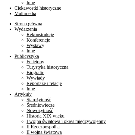
Inne
Ciekawostki historyczne
Multimedia
Strona główna
Wydarzenia
Rekonstrukcje
Konferencje
Wystawy
Inne
Publicystyka
Felietony
Turystyka historyczna
Biografie
Wywiady
Reportaże i relacje
Inne
Artykuły
Starożytność
Średniowiecze
Nowożytność
Historia XIX wieku
I wojna światowa i okres międzywojenny
II Rzeczpospolita
II wojna światowa