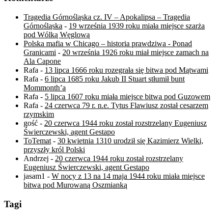
Tragedia Górnośląska cz. IV – Apokalipsa – Tragedia
Górnośląska
-
19 września 1939 roku miała miejsce szarża
pod Wólką Węglową
Polska mafia w Chicago – historia prawdziwa - Ponad
Granicami
-
20 września 1926 roku miał miejsce zamach na
Ala Capone
Rafa
-
13 lipca 1666 roku rozegrała się bitwa pod Mątwami
Rafa
-
6 lipca 1685 roku Jakub II Stuart stłumił bunt
Mommonth’a
Rafa
-
5 lipca 1607 roku miała miejsce bitwa pod Guzowem
Rafa
-
24 czerwca 79 r. n.e. Tytus Flawiusz został cesarzem
rzymskim
gość
-
20 czerwca 1944 roku został rozstrzelany Eugeniusz
Świerczewski, agent Gestapo
ToTemat
-
30 kwietnia 1310 urodził się Kazimierz Wielki,
przyszły król Polski
Andrzej
-
20 czerwca 1944 roku został rozstrzelany
Eugeniusz Świerczewski, agent Gestapo
jasam1
-
W nocy z 13 na 14 maja 1944 roku miała miejsce
bitwa pod Murowaną Oszmianką
Tagi