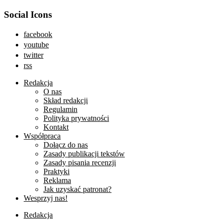
Social Icons
facebook
youtube
twitter
rss
Redakcja
O nas
Skład redakcji
Regulamin
Polityka prywatności
Kontakt
Współpraca
Dołącz do nas
Zasady publikacji tekstów
Zasady pisania recenzji
Praktyki
Reklama
Jak uzyskać patronat?
Wesprzyj nas!
Redakcja