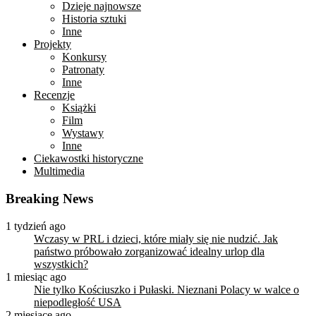
Dzieje najnowsze
Historia sztuki
Inne
Projekty
Konkursy
Patronaty
Inne
Recenzje
Książki
Film
Wystawy
Inne
Ciekawostki historyczne
Multimedia
Breaking News
1 tydzień ago
Wczasy w PRL i dzieci, które miały się nie nudzić. Jak
państwo próbowało zorganizować idealny urlop dla
wszystkich?
1 miesiąc ago
Nie tylko Kościuszko i Pułaski. Nieznani Polacy w walce o
niepodległość USA
2 miesiące ago