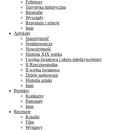
Felietony
Turystyka historyczna
Biografie
Wywiady
Reportaże i relacje
Inne
Artykuły
Starożytność
Średniowiecze
Nowożytność
Historia XIX wieku
I wojna światowa i okres międzywojenny
II Rzeczpospolita
II wojna światowa
Dzieje najnowsze
Historia sztuki
Inne
Projekty
Konkursy
Patronaty
Inne
Recenzje
Książki
Film
Wystawy