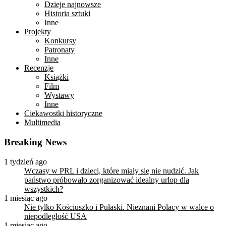
Dzieje najnowsze
Historia sztuki
Inne
Projekty
Konkursy
Patronaty
Inne
Recenzje
Książki
Film
Wystawy
Inne
Ciekawostki historyczne
Multimedia
Breaking News
1 tydzień ago
Wczasy w PRL i dzieci, które miały się nie nudzić. Jak
państwo próbowało zorganizować idealny urlop dla
wszystkich?
1 miesiąc ago
Nie tylko Kościuszko i Pułaski. Nieznani Polacy w walce o
niepodległość USA
1 miesiąc ago