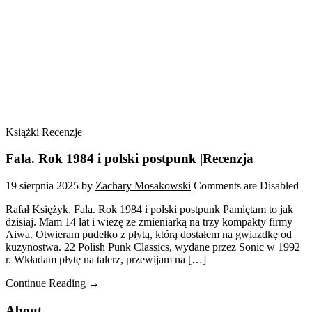
Książki
Recenzje
Fala. Rok 1984 i polski postpunk |Recenzja
19 sierpnia 2025
by
Zachary Mosakowski
Comments are Disabled
Rafał Księżyk, Fala. Rok 1984 i polski postpunk Pamiętam to jak
dzisiaj. Mam 14 lat i wieżę ze zmieniarką na trzy kompakty firmy
Aiwa. Otwieram pudełko z płytą, którą dostałem na gwiazdkę od
kuzynostwa. 22 Polish Punk Classics, wydane przez Sonic w 1992
r. Wkładam płytę na talerz, przewijam na […]
Continue Reading →
About