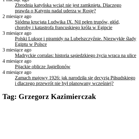
Zbrodnia katyńska wciąż nie jest zamknięta. Dlaczego
prawda o Katyniu nadal uderza w Rosję?
2 miesiące ago
Siódma krucjata Ludwika IX. Nil pełen trupów, głód,
choroby i katastrofa francuskiego króla w Egipcie
3 miesiące ago
Polski Luksor i piramidy na Lubelszczyźnie. Niezwykłe ślady
Egiptu w Polsce
3 miesiące ago
Madryckie corralas: historia sąsiedzkiego życia wraca na ulice
4 miesiące ago
Pijackie oblicze Jagiellonów
4 miesiące ago
Zamach majowy 1926: jak narodziła się decyzja Piłsudskiego
i dlaczego przewrót nie był planowany wcześniej?
Tag:
Grzegorz Kazimierczak