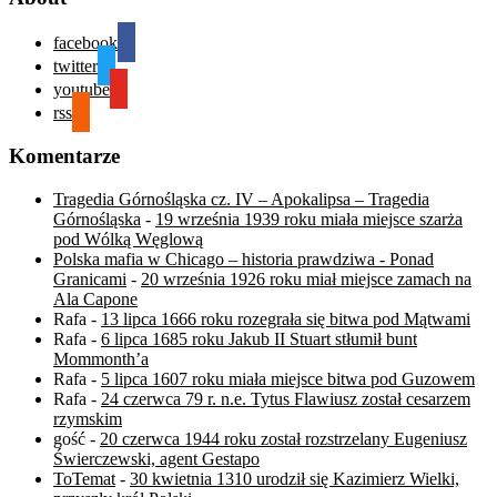
facebook
twitter
youtube
rss
Komentarze
Tragedia Górnośląska cz. IV – Apokalipsa – Tragedia
Górnośląska
-
19 września 1939 roku miała miejsce szarża
pod Wólką Węglową
Polska mafia w Chicago – historia prawdziwa - Ponad
Granicami
-
20 września 1926 roku miał miejsce zamach na
Ala Capone
Rafa
-
13 lipca 1666 roku rozegrała się bitwa pod Mątwami
Rafa
-
6 lipca 1685 roku Jakub II Stuart stłumił bunt
Mommonth’a
Rafa
-
5 lipca 1607 roku miała miejsce bitwa pod Guzowem
Rafa
-
24 czerwca 79 r. n.e. Tytus Flawiusz został cesarzem
rzymskim
gość
-
20 czerwca 1944 roku został rozstrzelany Eugeniusz
Świerczewski, agent Gestapo
ToTemat
-
30 kwietnia 1310 urodził się Kazimierz Wielki,