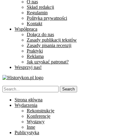
O nas
Skład redakcji
Regulamin
Polityka prywatności
Kontakt
Współpraca
Dołącz do nas
Zasady publikacji tekstów
Zasady pisania recenzji
Praktyki
Reklama
Jak uzyskać patronat?
Wesprzyj nas!
Strona główna
Wydarzenia
Rekonstrukcje
Konferencje
Wystawy
Inne
Publicystyka