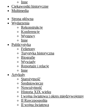
Inne
Ciekawostki historyczne
Multimedia
Strona główna
Wydarzenia
Rekonstrukcje
Konferencje
Wystawy
Inne
Publicystyka
Felietony
Turystyka historyczna
Biografie
Wywiady
Reportaże i relacje
Inne
Artykuły
Starożytność
Średniowiecze
Nowożytność
Historia XIX wieku
I wojna światowa i okres międzywojenny
II Rzeczpospolita
II wojna światowa