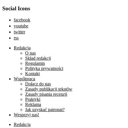
Social Icons
facebook
youtube
twitter
rss
Redakcja
O nas
Skład redakcji
Regulamin
Polityka prywatności
Kontakt
Współpraca
Dołącz do nas
Zasady publikacji tekstów
Zasady pisania recenzji
Praktyki
Reklama
Jak uzyskać patronat?
Wesprzyj nas!
Redakcja