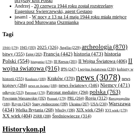
przyszły król Polski
Andrzej
-
20 czerwca 1944 roku został rozstrzelany
Eugeniusz Świerczewski, agent Gestapo
jasam1
-
W nocy z 13 na 14 maja 1944 roku miała miejsce
bitwa pod Murowaną Oszmianką
Tagi
archeologia
(870)
2025
(326)
Anglia
(229)
1944
(179)
1945
(193)
historia
Francja
(442)
historia
(473)
bitwy
(355)
Egipt
(202)
II
Polski
(554)
II Wojna Światowa
(406)
III Rzesza
(201)
hiszpania
(179)
wojna światowa
(916)
IPN
(247)
kobiety w
I wojna światowa
(230)
news
(3078)
Kraków
(370)
historii
(255)
news
Konkurs
(180)
Niemcy
(471)
news światowy
(346)
krajowy
(284)
news ze świata
(188)
polska
(763)
Patronat medialny
(294)
odkrycie
(213)
Patronat
(170)
Rosja
(312)
PRL
(264)
Powstanie Warszawskie
(192)
Poznań
(179)
Rzeczpospolita
Warszawa
Rzym
(243)
Ukraina
(207)
USA
(230)
(180)
Stany zjednoczone
(199)
(434)
XIX wiek
(294)
Wielka Brytania
(268)
Włochy
(196)
XVI wiek
(179)
XX wiek
(404)
Średniowiecze
(314)
ZSRR
(208)
Historykon.pl