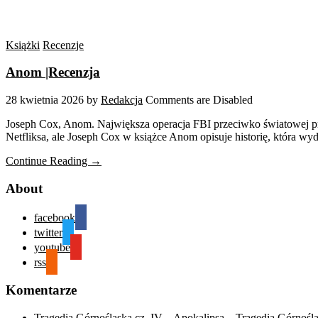
Książki
Recenzje
Anom |Recenzja
28 kwietnia 2026
by
Redakcja
Comments are Disabled
Joseph Cox, Anom. Największa operacja FBI przeciwko światowej prze
Netfliksa, ale Joseph Cox w książce Anom opisuje historię, która w
Continue Reading →
About
facebook
twitter
youtube
rss
Komentarze
Tragedia Górnośląska cz. IV – Apokalipsa – Tragedia Górnośl