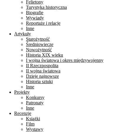
Felietony
Turystyka historyczna
Biografie
Wywiady
Reportaże i relacje
Inne
Artykuły
Starożytność
Średniowiecze
Nowożytność
Historia XIX wieku
I wojna światowa i okres międzywojenny
II Rzeczpospolita
II wojna światowa
Dzieje najnowsze
Historia sztuki
Inne
Projekty
Konkursy
Patronaty
Inne
Recenzje
Książki
Film
Wystawy