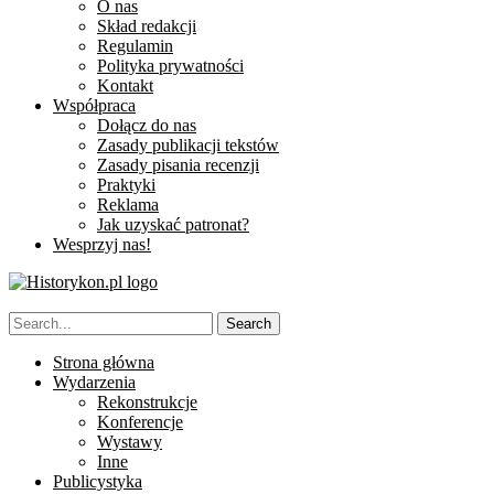
O nas
Skład redakcji
Regulamin
Polityka prywatności
Kontakt
Współpraca
Dołącz do nas
Zasady publikacji tekstów
Zasady pisania recenzji
Praktyki
Reklama
Jak uzyskać patronat?
Wesprzyj nas!
Strona główna
Wydarzenia
Rekonstrukcje
Konferencje
Wystawy
Inne
Publicystyka