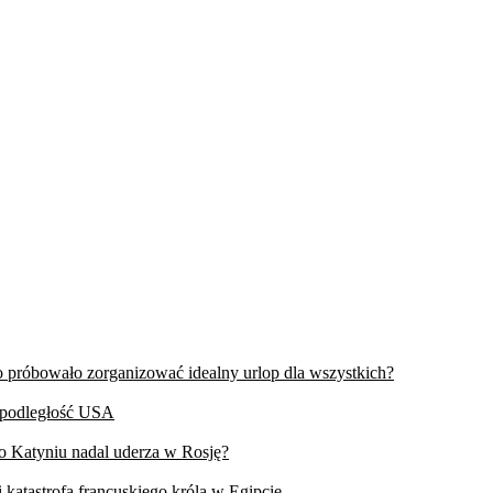
wo próbowało zorganizować idealny urlop dla wszystkich?
iepodległość USA
 o Katyniu nadal uderza w Rosję?
 katastrofa francuskiego króla w Egipcie