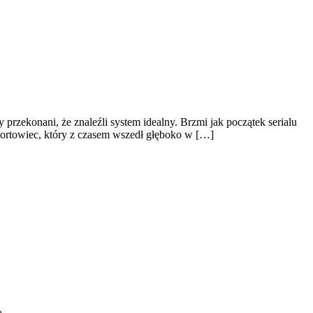
rzekonani, że znaleźli system idealny. Brzmi jak początek serialu
sportowiec, który z czasem wszedł głęboko w […]
ą