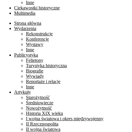
Inne
Ciekawostki historyczne
Multimedia
Strona główna
Wydarzenia
Rekonstrukcje
Konferencje
Wystawy
Inne
Publicystyka
Felietony
Turystyka historyczna
Biografie
Wywiady
Reportaże i relacje
Inne
Artykuły
Starożytność
Średniowiecze
Nowożytność
Historia XIX wieku
I wojna światowa i okres międzywojenny
II Rzeczpospolita
II wojna światowa