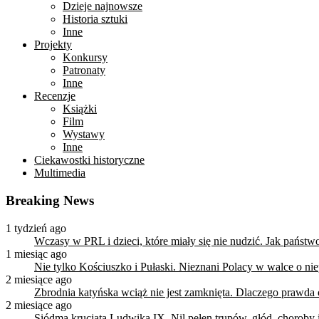
Dzieje najnowsze
Historia sztuki
Inne
Projekty
Konkursy
Patronaty
Inne
Recenzje
Książki
Film
Wystawy
Inne
Ciekawostki historyczne
Multimedia
Breaking News
1 tydzień ago
Wczasy w PRL i dzieci, które miały się nie nudzić. Jak państ
1 miesiąc ago
Nie tylko Kościuszko i Pułaski. Nieznani Polacy w walce o n
2 miesiące ago
Zbrodnia katyńska wciąż nie jest zamknięta. Dlaczego prawda
2 miesiące ago
Siódma krucjata Ludwika IX. Nil pełen trupów, głód, choroby i