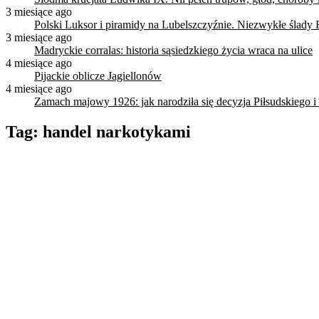
3 miesiące ago
Polski Luksor i piramidy na Lubelszczyźnie. Niezwykłe ślady 
3 miesiące ago
Madryckie corralas: historia sąsiedzkiego życia wraca na ulice
4 miesiące ago
Pijackie oblicze Jagiellonów
4 miesiące ago
Zamach majowy 1926: jak narodziła się decyzja Piłsudskiego i
Tag:
handel narkotykami