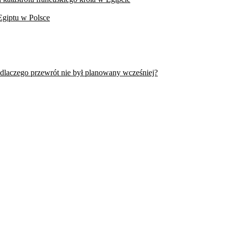
Egiptu w Polsce
 dlaczego przewrót nie był planowany wcześniej?