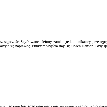
stępczości Szyfrowane telefony, zamknięte komunikatory, przestępcy p
ydarzyła się naprawdę. Punktem wyjścia staje się Owen Hanson. Były 
ąska
-
19 września 1939 roku miała miejsce szarża pod Wólką Węglow