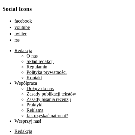
Social Icons
facebook
youtube
twitter
rss
Redakcja
O nas
Skład redakcji
Regulamin
Polityka prywatności
Kontakt
Współpraca
Dołącz do nas
Zasady publikacji tekstów
Zasady pisania recenzji
Praktyki
Reklama
Jak uzyskać patronat?
Wesprzyj nas!
Redakcja