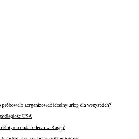
wo próbowało zorganizować idealny urlop dla wszystkich?
iepodległość USA
 o Katyniu nadal uderza w Rosję?
 katastrofa francuskiego króla w Egipcie