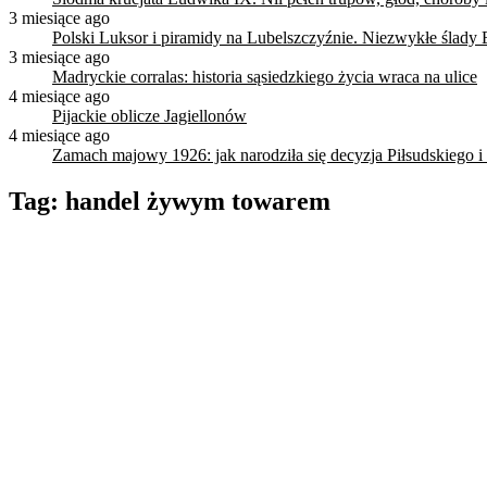
3 miesiące ago
Polski Luksor i piramidy na Lubelszczyźnie. Niezwykłe ślady 
3 miesiące ago
Madryckie corralas: historia sąsiedzkiego życia wraca na ulice
4 miesiące ago
Pijackie oblicze Jagiellonów
4 miesiące ago
Zamach majowy 1926: jak narodziła się decyzja Piłsudskiego i
Tag:
handel żywym towarem