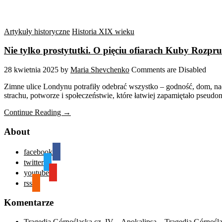
Artykuły historyczne
Historia XIX wieku
Nie tylko prostytutki. O pięciu ofiarach Kuby Rozpr
28 kwietnia 2025
by
Maria Shevchenko
Comments are Disabled
Zimne ulice Londynu potrafiły odebrać wszystko – godność, dom, nadz
strachu, potworze i społeczeństwie, które łatwiej zapamiętało pseu
Continue Reading →
About
facebook
twitter
youtube
rss
Komentarze
Tragedia Górnośląska cz. IV – Apokalipsa – Tragedia Górnośl