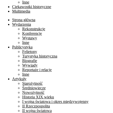
Inne
Ciekawostki historyczne
Multimedia
Strona główna
Wydarzenia
Rekonstrukcje
Konferencje
Wystawy
Inne
Publicystyka
Felietony
Turystyka historyczna
Biografie
Wywiady
Reportaże i relacje
Inne
Artykuły
Starożytność
Średniowiecze
Nowożytność
Historia XIX wieku
I wojna światowa i okres międzywojenny
II Rzeczpospolita
II wojna światowa