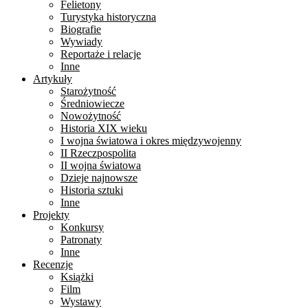
Felietony
Turystyka historyczna
Biografie
Wywiady
Reportaże i relacje
Inne
Artykuły
Starożytność
Średniowiecze
Nowożytność
Historia XIX wieku
I wojna światowa i okres międzywojenny
II Rzeczpospolita
II wojna światowa
Dzieje najnowsze
Historia sztuki
Inne
Projekty
Konkursy
Patronaty
Inne
Recenzje
Książki
Film
Wystawy