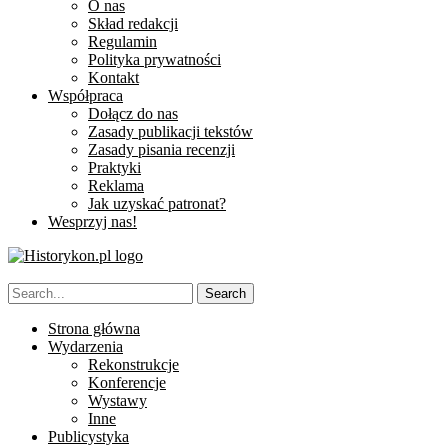
O nas
Skład redakcji
Regulamin
Polityka prywatności
Kontakt
Współpraca
Dołącz do nas
Zasady publikacji tekstów
Zasady pisania recenzji
Praktyki
Reklama
Jak uzyskać patronat?
Wesprzyj nas!
Strona główna
Wydarzenia
Rekonstrukcje
Konferencje
Wystawy
Inne
Publicystyka