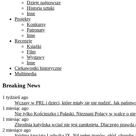
Dzieje najnowsze
Historia sztuki
Inne
Projekty
Konkursy
Patronaty
Inne
Recenzje
Książki
Film
Wystawy
Inne
Ciekawostki historyczne
Multimedia
Breaking News
1 tydzień ago
Wczasy w PRL i dzieci, które miały się nie nudzić. Jak państ
1 miesiąc ago
Nie tylko Kościuszko i Pułaski. Nieznani Polacy w walce o n
1 miesiąc ago
Zbrodnia katyńska wciąż nie jest zamknięta. Dlaczego prawda
2 miesiące ago
Siódma krucjata Ludwika IX. Nil pełen trupów, głód, choroby i