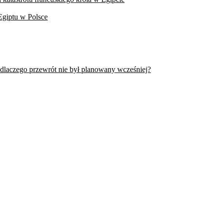
Egiptu w Polsce
 dlaczego przewrót nie był planowany wcześniej?