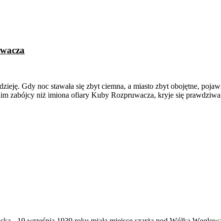
uwacza
ieję. Gdy noc stawała się zbyt ciemna, a miasto zbyt obojętne, pojaw
donim zabójcy niż imiona ofiary Kuby Rozpruwacza, kryje się prawdziw
ąska
-
19 września 1939 roku miała miejsce szarża pod Wólką Węglow