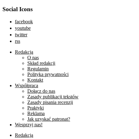
Social Icons
facebook
youtube
twitter
rss
Redakcja
O nas
Skład redakcji
Regulamin
Polityka prywatności
Kontakt
Współpraca
Dołącz do nas
Zasady publikacji tekstów
Zasady pisania recenzji
Praktyki
Reklama
Jak uzyskać patronat?
Wesprzyj nas!
Redakcja