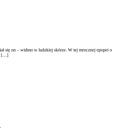
iał się on – widmo w ludzkiej skórze. W tej mrocznej epopei o
a […]
ą