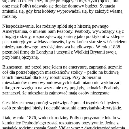
się dwójki dzieci. Przy trójce pracujących mężczyzn (ojciec, brat
oraz mąż Polly) udawało się dopiąć domowy budżet. Sytuacja
zmieniła się, gdy brat kobiety wyprowadził się, by założyć własną
rodzinę.
Niespodziewanie, los rodziny splótł się z historią pewnego
Amerykanina, o imieniu Sam Peabody. Peabody, wywodzący się z
ubogiej rodziny, rozpoczął swoją karierę jako praktykant w sklepie
pasmanteryjnym w Massachusetts, by w końcu stać się właścicielem
międzynarodowego przedsiębiorstwa handlowego. W roku 1838
przeniósł firmę do Londynu i uczynił z Wielkiej Brytanii swoją
przybraną ojczyznę.
Biznesmen, tuż przed przejściem na emeryturę, zapragnął uczynić
coś dla potrzebujących mieszkańców stolicy – padło na budowę
tanich mieszkań dla klasy robotniczej. Przy dobieraniu
mieszkańców nowo wybudowanych lokali miano nie wykluczać
nikogo ze względu na wyznanie czy poglądy, jednakże Peabody
zaznaczył, że mieszkania zajmować mają osoby niezepsute.
Gest biznesmena pomógł wydźwignąć ponad trzydzieści tysięcy
osób ze skrajnej biedy i ocieplić stosunki amerykańsko-brytyjskie.
I tak, w roku 1876, wniosek rodziny Polly o przyznanie lokalu w
kamienicy Peabody’ego został rozpatrzony pozytywnie. Jedną z
sąsiadek rodziny została Sarah Vidler wraz z dwudziestojednoletnią