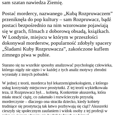
sam szatan nawiedza Ziemię.
Postać mordercy, nazwanego „Kubą Rozpruwaczem”
przeniknęła do pop kultury – sam Rozpruwacz, bądź
postaci bezpośrednio na nim wzorowane pojawiają
się w grach, filmach z doborową obsadą, książkach.
W Londynie, miejscu w którym w przeszłości
dokonywał morderstw, popularność zdobyły spacery
„Śladami Kuby Rozpruwacza”, zakończone kuflem
zimnego piwa w pubie.
Starano się na wszelkie sposoby analizować psychologię człowieka,
którego nigdy nie ujęto i w każdej z tych analiz motywy zbrodni
wyrastały z innych pobudek:
W jednej z teorii, morderca był lekarzem/ginekologiem, z którego
usług korzystały miejscowe prostytutki. Z tej teorii wykiełkowała
teza, iż Rozpruwacz był… kobietą. Konkretnie akuszerką, która
miała stracić ciążę, co załamało i rozwścieczyło przyszłą
morderczynie – dlaczego ona straciła dziecko, kiedy kobiety
trudniące się prostytucją tak łatwo pozbywają się ciąż? Akuszerki
cieszyły się społecznym zaufaniem i widok osoby z tej profesji w