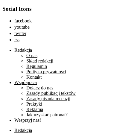
Social Icons
facebook
youtube
twitter
rss
Redakcja
O nas
Skład redakcji
Regulamin
Polityka prywatności
Kontakt
Współpraca
Dołącz do nas
Zasady publikacji tekstów
Zasady pisania recenzji
Praktyki
Reklama
Jak uzyskać patronat?
Wesprzyj nas!
Redakcja