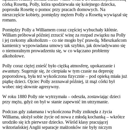
córką Rosettą. Polly, która spodziewała się kolejnego dziecka,
poprosiła Rosettę o pomoc przy pracach domowych. Na
nieszczęście kobiety, pomiędzy mężem Polly a Rosettą wywiązał się
romans.
Pomiędzy Polly a Williamem coraz częściej wybuchały kłótnie.
William próbował później zrzucić winę za rozpad związku na Polly
i jej rzekomy alkoholizm – co nie mogło być prawdą. Mieszkańcom
kamienicy wypowiadana umowy tak szybko, jak dowiadywano się
o niemoralnym prowadzeniu się, w co włączano problemy
alkoholowe.
Polly coraz ciężej znieść było ciężką atmosferę, upokarzanie i
awantury. Sugeruje się, że cierpiała w tym czasie na depresję
poporodową, była też wykończona fizycznie – pod opieką miała już
piątkę dzieci. Ojciec Polly zeznawał później, iż mąż córki był
wobec niej słownie agresywny.
W roku 1880 Polly nie wytrzymała – odeszła, zostawiając dzieci
przy mężu, gdyż on był w stanie zapewnić im utrzymanie.
Podczas gdy załamana i wykończona Polly zniknęła z życia
Williama, ułożył sobie życie od nowa z młodą kochanką – wkrótce
urodziło się ich pierwsze dziecko. Wśród klasy pracującej
wiktoriańskiej Anglii separacje małżonków nie były niczym