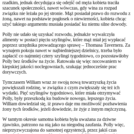
rzadkim, jednak decydująca się odejść od męża kobieta traciła
szacunek społeczności, nawet wówczas, gdy wina za rozpad
związku nie leżała po jej stronie. Mąż posiadał prawo do rozwodu z
żoną, nawet na podstawie pogłosek o niewierności, kobieta chcąc
użyć takiego argumentu musiała posiadać ku niemu silne dowody.
Polly nie udało się uzyskać rozwodu, jednakże wywalczyła
alimenty w postaci pięciu szylingów, które mąż miał jej wypłacać
poprzez urzędnika prowadzącego sprawę – Thomasa Tavernera. Za
wynajem pokoju nawet w najbiedniejszej dzielnicy, trzeba było
zapłacić co najmniej cztery szylingi tygodniowo, co pozostawiłoby
Polly bez środków na życie. Ratowała się więc nocowaniem w
kiepskiej jakości noclegowniach, szukając jednocześnie prac
dorywczych.
Tymczasem William wraz ze swoją nową towarzyszką życia
powiększali rodzinę, w związku z czym zwiększały się też ich
wydatki. Pięć szylingów tygodniowo, które miała otrzymywać
Polly, były przeszkodą ku budowie nowego, lepszego życia.
William dowiedział się, iż prawo daje mu możliwość pozbawienia
żony tych środków, jeżeli dowiedzie, że żyje z innym mężczyzną.
W tamtym okresie samotna kobieta była uważana za dziwne
zjawisko, patrzono na nią jako na niegodną zaufania. Polly więc,
nieprzyzwyczajona do samotnej egzystencji, przez jakiś czas