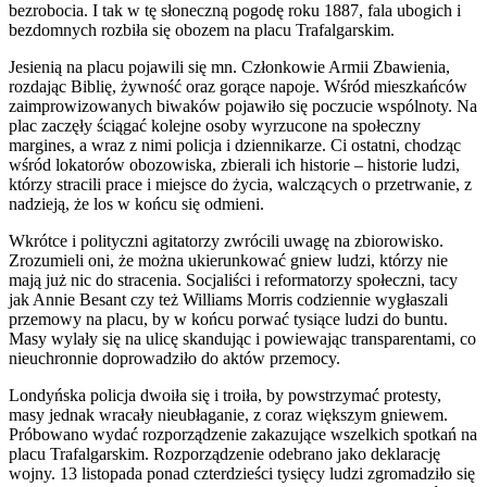
bezrobocia. I tak w tę słoneczną pogodę roku 1887, fala ubogich i
bezdomnych rozbiła się obozem na placu Trafalgarskim.
Jesienią na placu pojawili się mn. Członkowie Armii Zbawienia,
rozdając Biblię, żywność oraz gorące napoje. Wśród mieszkańców
zaimprowizowanych biwaków pojawiło się poczucie wspólnoty. Na
plac zaczęły ściągać kolejne osoby wyrzucone na społeczny
margines, a wraz z nimi policja i dziennikarze. Ci ostatni, chodząc
wśród lokatorów obozowiska, zbierali ich historie – historie ludzi,
którzy stracili prace i miejsce do życia, walczących o przetrwanie, z
nadzieją, że los w końcu się odmieni.
Wkrótce i polityczni agitatorzy zwrócili uwagę na zbiorowisko.
Zrozumieli oni, że można ukierunkować gniew ludzi, którzy nie
mają już nic do stracenia. Socjaliści i reformatorzy społeczni, tacy
jak Annie Besant czy też Williams Morris codziennie wygłaszali
przemowy na placu, by w końcu porwać tysiące ludzi do buntu.
Masy wylały się na ulicę skandując i powiewając transparentami, co
nieuchronnie doprowadziło do aktów przemocy.
Londyńska policja dwoiła się i troiła, by powstrzymać protesty,
masy jednak wracały nieubłaganie, z coraz większym gniewem.
Próbowano wydać rozporządzenie zakazujące wszelkich spotkań na
placu Trafalgarskim. Rozporządzenie odebrano jako deklarację
wojny. 13 listopada ponad czterdzieści tysięcy ludzi zgromadziło się