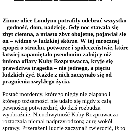
Zimne ulice Londynu potrafiły odebrać wszystko
– godność, dom, nadzieję. Gdy noc stawała się
zbyt ciemna, a miasto zbyt obojętne, pojawiał się
on – widmo w ludzkiej skórze. W tej mrocznej
epopei o strachu, potworze i społeczeństwie, które
łatwiej zapamiętało pseudonim zabójcy niż
imiona ofiary Kuby Rozpruwacza, kryje się
prawdziwa tragedia – nie jednego, a pięciu
ludzkich żyć. Każde z nich zaczynało się od
pragnienia zwykłego życia.
Postać mordercy, którego nigdy nie złapano i
którego tożsamości nie udało się nigdy z całą
pewnością potwierdzić, do dziś rozbudza
wyobraźnie. Nieuchwytność Kuby Rozpruwacza
roztaczała niemal nadprzyrodzoną aurę wokół
sprawy. Przerażeni ludzie zaczynali twierdzić, iż to