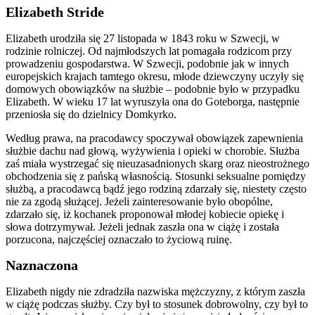
Elizabeth Stride
Elizabeth urodziła się 27 listopada w 1843 roku w Szwecji, w
rodzinie rolniczej. Od najmłodszych lat pomagała rodzicom przy
prowadzeniu gospodarstwa. W Szwecji, podobnie jak w innych
europejskich krajach tamtego okresu, młode dziewczyny uczyły się
domowych obowiązków na służbie – podobnie było w przypadku
Elizabeth. W wieku 17 lat wyruszyła ona do Goteborga, następnie
przeniosła się do dzielnicy Domkyrko.
Według prawa, na pracodawcy spoczywał obowiązek zapewnienia
służbie dachu nad głową, wyżywienia i opieki w chorobie. Służba
zaś miała wystrzegać się nieuzasadnionych skarg oraz nieostrożnego
obchodzenia się z pańską własnością. Stosunki seksualne pomiędzy
służbą, a pracodawcą bądź jego rodziną zdarzały się, niestety często
nie za zgodą służącej. Jeżeli zainteresowanie było obopólne,
zdarzało się, iż kochanek proponował młodej kobiecie opiekę i
słowa dotrzymywał. Jeżeli jednak zaszła ona w ciążę i została
porzucona, najczęściej oznaczało to życiową ruinę.
Naznaczona
Elizabeth nigdy nie zdradziła nazwiska mężczyzny, z którym zaszła
w ciążę podczas służby. Czy był to stosunek dobrowolny, czy był to