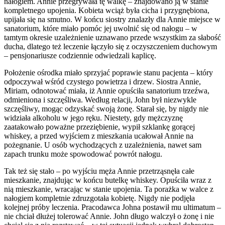
nałogiem. Annie przegrywała tę walkę – znajdowano ją w stanie
kompletnego upojenia. Kobieta wciąż była cicha i przygnębiona,
upijała się na smutno. W końcu siostry znalazły dla Annie miejsce w
sanatorium, które miało pomóc jej uwolnić się od nałogu – w
tamtym okresie uzależnienie uznawano przede wszystkim za słabość
ducha, dlatego też leczenie łączyło się z oczyszczeniem duchowym
– pensjonariusze codziennie odwiedzali kaplicę.
Położenie ośrodka miało sprzyjać poprawie stanu pacjenta – który
odpoczywał wśród czystego powietrza i drzew. Siostra Annie,
Miriam, odnotować miała, iż Annie opuściła sanatorium trzeźwa,
odmieniona i szczęśliwa. Według relacji, John był niezwykle
szczęśliwy, mogąc odzyskać swoją żonę. Starał się, by nigdy nie
widziała alkoholu w jego ręku. Niestety, gdy mężczyznę
zaatakowało poważne przeziębienie, wypił szklankę gorącej
whiskey, a przed wyjściem z mieszkania ucałował Annie na
pożegnanie. U osób wychodzących z uzależnienia, nawet sam
zapach trunku może spowodować powrót nałogu.
Tak też się stało – po wyjściu męża Annie przetrząsnęła całe
mieszkanie, znajdując w końcu butelkę whiskey. Opuściła wraz z
nią mieszkanie, wracając w stanie upojenia. Ta porażka w walce z
nałogiem kompletnie zdruzgotała kobietę. Nigdy nie podjęła
kolejnej próby leczenia. Pracodawca Johna postawił mu ultimatum –
nie chciał dłużej tolerować Annie. John długo walczył o żonę i nie