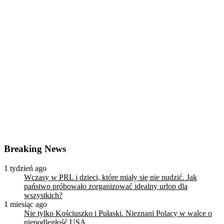
Breaking News
1 tydzień ago
Wczasy w PRL i dzieci, które miały się nie nudzić. Jak
państwo próbowało zorganizować idealny urlop dla
wszystkich?
1 miesiąc ago
Nie tylko Kościuszko i Pułaski. Nieznani Polacy w walce o
niepodległość USA