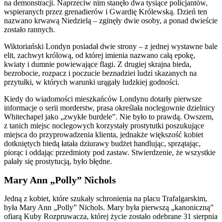
na demonstracji. Naprzeciw nim stanęło dwa tysiące policjantów,
wspieranych przez grenadierów i Gwardię Królewską. Dzień ten
nazwano krwawą Niedzielą – zginęły dwie osoby, a ponad dwieście
zostało rannych.
Wiktoriański Londyn posiadał dwie strony – z jednej wystawne bale
elit, zachwyt królową, od której imienia nazwano całą epokę,
kwiaty i dumnie powiewające flagi. Z drugiej skrajna bieda,
bezrobocie, rozpacz i poczucie beznadziei ludzi skazanych na
przytułki, w których warunki urągały ludzkiej godności.
Kiedy do wiadomości mieszkańców Londynu dotarły pierwsze
informacje o serii morderstw, prasa określała noclegownie dzielnicy
Whitechapel jako „zwykłe burdele”. Nie było to prawdą. Owszem,
z tanich miejsc noclegowych korzystały prostytutki poszukujące
miejsca do przyprowadzenia klienta, jednakże większość kobiet
dotkniętych biedą łatała dziurawy budżet handlując, sprzątając,
piorąc i oddając przedmioty pod zastaw. Stwierdzenie, że wszystkie
pałały się prostytucją, było błędne.
Mary Ann „Polly” Nichols
Jedną z kobiet, które szukały schronienia na placu Trafalgarskim,
była Mary Ann „Polly” Nichols. Mary była pierwszą „kanoniczną”
ofiarą Kuby Rozpruwacza, której życie zostało odebrane 31 sierpnia