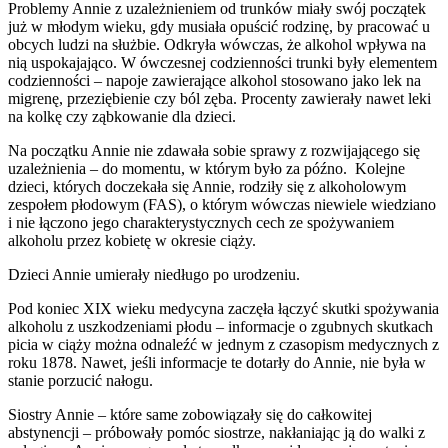
Problemy Annie z uzależnieniem od trunków miały swój początek
już w młodym wieku, gdy musiała opuścić rodzinę, by pracować u
obcych ludzi na służbie. Odkryła wówczas, że alkohol wpływa na
nią uspokajająco. W ówczesnej codzienności trunki były elementem
codzienności – napoje zawierające alkohol stosowano jako lek na
migrenę, przeziębienie czy ból zęba. Procenty zawierały nawet leki
na kolkę czy ząbkowanie dla dzieci.
Na początku Annie nie zdawała sobie sprawy z rozwijającego się
uzależnienia – do momentu, w którym było za późno. Kolejne
dzieci, których doczekała się Annie, rodziły się z alkoholowym
zespołem płodowym (FAS), o którym wówczas niewiele wiedziano
i nie łączono jego charakterystycznych cech ze spożywaniem
alkoholu przez kobietę w okresie ciąży.
Dzieci Annie umierały niedługo po urodzeniu.
Pod koniec XIX wieku medycyna zaczęła łączyć skutki spożywania
alkoholu z uszkodzeniami płodu – informacje o zgubnych skutkach
picia w ciąży można odnaleźć w jednym z czasopism medycznych z
roku 1878. Nawet, jeśli informacje te dotarły do Annie, nie była w
stanie porzucić nałogu.
Siostry Annie – które same zobowiązały się do całkowitej
abstynencji – próbowały pomóc siostrze, nakłaniając ją do walki z