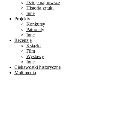
Dzieje najnowsze
Historia sztuki
Inne
Projekty
Konkursy
Patronaty
Inne
Recenzje
Książki
Film
Wystawy
Inne
Ciekawostki historyczne
Multimedia