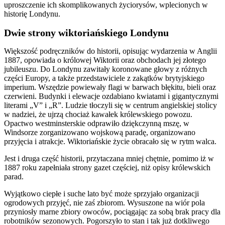
uproszczenie ich skomplikowanych życiorysów, wplecionych w
historię Londynu.
Dwie strony wiktoriańskiego Londynu
Większość podręczników do historii, opisując wydarzenia w Anglii
1887, opowiada o królowej Wiktorii oraz obchodach jej złotego
jubileuszu. Do Londynu zawitały koronowane głowy z różnych
części Europy, a także przedstawiciele z zakątków brytyjskiego
imperium. Wszędzie powiewały flagi w barwach błękitu, bieli oraz
czerwieni. Budynki i elewacje ozdabiano kwiatami i gigantycznymi
literami „V” i „R”. Ludzie tłoczyli się w centrum angielskiej stolicy
w nadziei, że ujrzą chociaż kawałek królewskiego powozu.
Opactwo westminsterskie odprawiło dziękczynną mszę, w
Windsorze zorganizowano wojskową paradę, organizowano
przyjęcia i atrakcje. Wiktoriańskie życie obracało się w rytm walca.
Jest i druga część historii, przytaczana mniej chętnie, pomimo iż w
1887 roku zapełniała strony gazet częściej, niż opisy królewskich
parad.
Wyjątkowo ciepłe i suche lato być może sprzyjało organizacji
ogrodowych przyjęć, nie zaś zbiorom. Wysuszone na wiór pola
przyniosły marne zbiory owoców, pociągając za sobą brak pracy dla
robotników sezonowych. Pogorszyło to stan i tak już dotkliwego