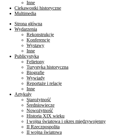
Inne
Ciekawostki historyczne
Multimedia
Strona główna
Wydarzenia
Rekonstrukcje
Konferencje
Wystawy
Inne
Publicystyka
Felietony
Turystyka historyczna
Biografie
Wywiady
Reportaże i relacje
Inne
Artykuły
Starożytność
Średniowiecze
Nowożytność
Historia XIX wieku
I wojna światowa i okres międzywojenny
II Rzeczpospolita
II wojna światowa