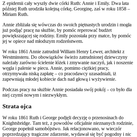
Z epidemii cały wyszły dwie córki Ruth: Annie i Emily. Dwa lata
później Ruth urodziła kolejną córkę, Georginę, zaś w roku 1858 –
Miriam Ruth.
Annie zbliżała się wówczas do swoich piętnastych urodzin i mogła
już podjąć pracę na służbie, by pomóc reperować budżet
powiększającej się rodziny. Emily pozostała przy matce, by pomóc
jej w opiece nad młodszym rodzeństwem.
W roku 1861 Annie zatrudnił William Henry Lewer, architekt z
Westminsteru. Do obowiązków świeżo zatrudnionej dziewczyny
należały zarówno ścielenie łóżek i zmywanie naczyń, jak i noszenie
węgla i palenie w piecu. Annie, pomimo ciężkiej pracy,
otrzymywała niską zapłatę – co pracodawcy uzasadniali, iż
zapewniają młodej kobiecie dach nad głową i wyżywienie.
Podczas pracy na służbie Annie posiadała swój pokój – co było dla
niej czymś nowym i niezwykłym.
Strata ojca
W roku 1861 Ruth i George podjęli decyzję o przenosinach do
Knightsbridge. Tam też, z powodów oficjalnie nieznanych rodzinie,
George popełnił samobójstwo. Jak relacjonowano, w wieczór
poprzedzający tragiczne zdarzenie, wydawał się być pogodny i nic