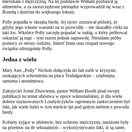
mieszkała z mężczyzną. Na tej podstawie William pozbawił ją
alimentów, a za zaoszczędzone pieniądze wyprowadził się wraz z
Rosettą i dziećmi do większego lokum.
Polly popadła w skrajną biedę. Jej ojciec zeznawał później, że
gdyby jego własne warunki na to pozwoliły – nie skazałby córki na
taki los. Wkrótce Polly zaczęła popadać w nałóg, o który próbował
oskarżać ją mąż – tym razem jednak naprawdę. Nieudane próby
pomocy ze strony rodziny, śmierć brata oraz rozpad nowego
związku zdruzgotały Polly.
Jedna z wielu
Mary Ann „Polly” Nichols dołączyła do fali osób w kryzysie,
szukających schronienia na placu Trafalgarskim – zziębnięta,
samotna i anonimowa.
Założyciel Armii Zbawienia, pastor William Booth pisał swojej
publikacji na temat ubóstwa w epoce wiktoriańskiej, iż dla wielu
dobrze usytuowanych Londyńczyków ogromnym zaskoczeniem był
fakt, jak wiele ludzi w tym mieście śpi pod gołym niebem z powodu
biedy.
Kobiety żyjące w ubóstwie, bez ochrony mężczyzny, narażone były
na przemoc na tle seksualnym – wykorzystywano fakt, iż są same,