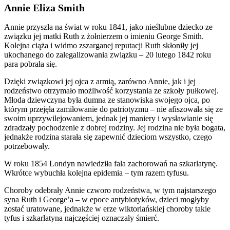
Annie Eliza Smith
Annie przyszła na świat w roku 1841, jako nieślubne dziecko ze
związku jej matki Ruth z żołnierzem o imieniu George Smith.
Kolejna ciąża i widmo zszarganej reputacji Ruth skłoniły jej
ukochanego do zalegalizowania związku – 20 lutego 1842 roku
para pobrała się.
Dzięki związkowi jej ojca z armią, zarówno Annie, jak i jej
rodzeństwo otrzymało możliwość korzystania ze szkoły pułkowej.
Młoda dziewczyna była dumna ze stanowiska swojego ojca, po
którym przejęła zamiłowanie do patriotyzmu – nie afiszowała się ze
swoim uprzywilejowaniem, jednak jej maniery i wysławianie się
zdradzały pochodzenie z dobrej rodziny. Jej rodzina nie była bogata,
jednakże rodzina starała się zapewnić dzieciom wszystko, czego
potrzebowały.
W roku 1854 Londyn nawiedziła fala zachorowań na szkarlatynę.
Wkrótce wybuchła kolejna epidemia – tym razem tyfusu.
Choroby odebrały Annie czworo rodzeństwa, w tym najstarszego
syna Ruth i George’a – w epoce antybiotyków, dzieci mogłyby
zostać uratowane, jednakże w erze wiktoriańskiej choroby takie
tyfus i szkarlatyna najczęściej oznaczały śmierć.