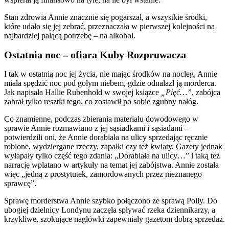
Stan zdrowia Annie znacznie się pogarszał, a wszystkie środki,
które udało się jej zebrać, przeznaczała w pierwszej kolejności na
najbardziej palącą potrzebę – na alkohol.
Ostatnia noc – ofiara Kuby Rozpruwacza
I tak w ostatnią noc jej życia, nie mając środków na nocleg, Annie
miała spędzić noc pod gołym niebem, gdzie odnalazł ją morderca.
Jak napisała Hallie Rubenhold w swojej książce
„Pięć…”
, zabójca
zabrał tylko resztki tego, co zostawił po sobie zgubny nałóg.
Co znamienne, podczas zbierania materiału dowodowego w
sprawie Annie rozmawiano z jej sąsiadkami i sąsiadami –
potwierdzili oni, że Annie dorabiała na ulicy sprzedając ręcznie
robione, wydziergane rzeczy, zapałki czy też kwiaty. Gazety jednak
wyłapały tylko część tego zdania: „Dorabiała na ulicy…” i taką też
narrację wplatano w artykuły na temat jej zabójstwa. Annie została
więc „jedną z prostytutek, zamordowanych przez nieznanego
sprawcę”.
Sprawę morderstwa Annie szybko połączono ze sprawą Polly. Do
ubogiej dzielnicy Londynu zaczęła spływać rzeka dziennikarzy, a
krzykliwe, szokujące nagłówki zapewniały gazetom dobrą sprzedaż.