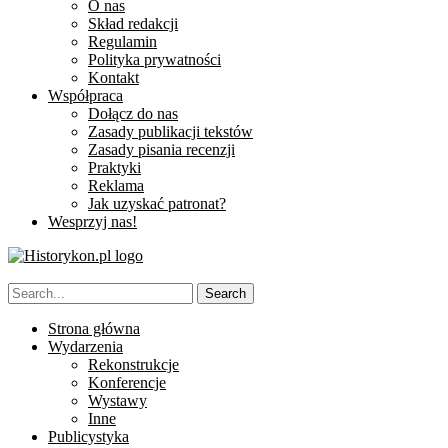
O nas
Skład redakcji
Regulamin
Polityka prywatności
Kontakt
Współpraca
Dołącz do nas
Zasady publikacji tekstów
Zasady pisania recenzji
Praktyki
Reklama
Jak uzyskać patronat?
Wesprzyj nas!
Strona główna
Wydarzenia
Rekonstrukcje
Konferencje
Wystawy
Inne
Publicystyka