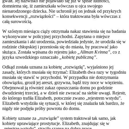
gwałt. Jej nazwisko nie pojawiało się już w spisie ludności,
domniema się, iż zamieszkała wówczas u ojca swojego
nienarodzonego dziecka. Nie uchronił jej on jednak od przykrych
konsekwencji „rozwiązłości” – która traktowana była wówczas z
całą surowością.
W szóstym miesiącu ciąży otrzymała nakaz stawienia się na badania
wykonywane w policyjnej przychodni. Zapytana o miejsce
zamieszkania i akt urodzenia, powiedziała jedynie, że urodziła się w
rodzinie chłopskiej i przeniosła się do miasta, by pracować jako
służąca. Została wpisana do rejestru jako
„Allman Kvinna”
, co z
języka szwedzkiego oznaczało
„kobietę publiczną”.
Odkąd została uznana za kobietę „rozwiązłą”, wyjaśniono jej
zasady, których musiała się trzymać: Elizabeth dwa razy w tygodniu
musiała się stawić w przychodni. W przypadku nie dotrzymania
obowiązku, groził jej areszt, grzywna, bądź trzy noce w więzieniu.
Obejmował ją również zakaz opuszczania domu po godzinie
dwudziestej trzeciej, a w dzień nie zwracać na siebie uwagi. Rejestr,
do którego trafiła Elizabeth, potocznie zwano „rejestrem wstydu”.
Elizabeth wstydziła się sytuacji, w której się znalazła tak bardzo, że
nigdy nie podjęła próby powrotu do domu.
Kobiety uznane za „rozwiązłe” system traktował tak samo, jak
kobiety uprawiające prostytucje. Elizabeth, znajdując się w
„rejestrze wstydu”, straciła szansę na dobrą pracę.