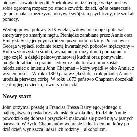
nie zwiastowało tragedii. Spekulowano, iż George wciąż nosił w
sobie ogromną rozpacz po stracie czwórki dzieci, która ostatecznie
go pokonała – mężczyzna ukrywał swój stan psychiczny, nie szukał
pomocy.
Według prawa połowy XIX wieku, wdowa nie mogła pobierać
emerytury po zmarłym mężu. Pieniądze zarabiane przez Annie oraz
Emily stały się jedynym źródłem przychodu rodziny. Pracodawca
Georga wypłacił rodzinie resztę kwartalnych poborów mężczyzny –
Ruth wykorzystała środki, wynajmując duży dom i podnajmując
jego część, a dzięki pełnowymiarowej kuchni oraz pomywalni
mogła dorabiać na praniu. Jednym z lokatorów domu został
młodzieniec o imieniu John Chapman – który wpadł w oko Annie, z
wzajemnością. W roku 1869 para wzięła ślub, a rok później Annie
urodziła pierwszą córkę. W roku 1873 państwo Chapman doczekali
się drugiego dziecka, również córeczki.
Nowy start
John otrzymał posadę u Francisa Tressa Barry’ego, jednego z
najbogatszych posiadaczy ziemskich w okolicy. Rodzinie Annie
powodziło się dobrze i przyszłość malowała się przed nią w jasnych
barwach. W życie Chapmanów wdarł się jednak demon, który po
dziś dzień wyniszcza ludzi i ich rodziny – alkoholizm.