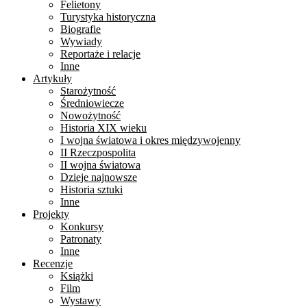
Felietony
Turystyka historyczna
Biografie
Wywiady
Reportaże i relacje
Inne
Artykuły
Starożytność
Średniowiecze
Nowożytność
Historia XIX wieku
I wojna światowa i okres międzywojenny
II Rzeczpospolita
II wojna światowa
Dzieje najnowsze
Historia sztuki
Inne
Projekty
Konkursy
Patronaty
Inne
Recenzje
Książki
Film
Wystawy