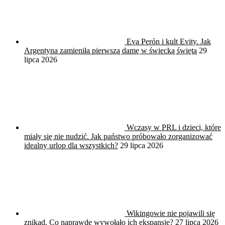
Eva Perón i kult Evity. Jak
Argentyna zamieniła pierwszą damę w świecką świętą
29
lipca 2026
Wczasy w PRL i dzieci, które
miały się nie nudzić. Jak państwo próbowało zorganizować
idealny urlop dla wszystkich?
29 lipca 2026
Wikingowie nie pojawili się
znikąd. Co naprawdę wywołało ich ekspansję?
27 lipca 2026