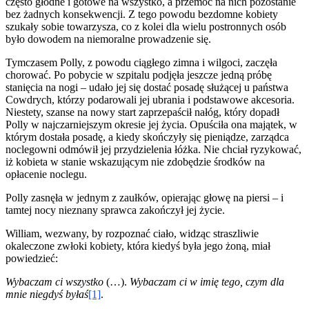
często głodne i gotowe na wszystko, a przemoc na nich pozostanie
bez żadnych konsekwencji. Z tego powodu bezdomne kobiety
szukały sobie towarzysza, co z kolei dla wielu postronnych osób
było dowodem na niemoralne prowadzenie się.
Tymczasem Polly, z powodu ciągłego zimna i wilgoci, zaczęła
chorować. Po pobycie w szpitalu podjęła jeszcze jedną próbę
stanięcia na nogi – udało jej się dostać posadę służącej u państwa
Cowdrych, którzy podarowali jej ubrania i podstawowe akcesoria.
Niestety, szanse na nowy start zaprzepaścił nałóg, który dopadł
Polly w najczarniejszym okresie jej życia. Opuściła ona majątek, w
którym dostała posadę, a kiedy skończyły się pieniądze, zarządca
noclegowni odmówił jej przydzielenia łóżka. Nie chciał ryzykować,
iż kobieta w stanie wskazującym nie zdobędzie środków na
opłacenie noclegu.
Polly zasnęła w jednym z zaułków, opierając głowę na piersi – i
tamtej nocy nieznany sprawca zakończył jej życie.
William, wezwany, by rozpoznać ciało, widząc straszliwie
okaleczone zwłoki kobiety, która kiedyś była jego żoną, miał
powiedzieć:
Wybaczam ci wszystko
(…).
Wybaczam ci w imię tego, czym dla
mnie niegdyś byłaś
[1]
.