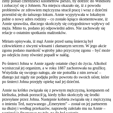
zimy ponad czterdzieści kilometrów pieszo, by dotrzeć do Windsoru
i zobaczyć się z Johnem. Na miejscu okazało się, iż z powodu
problemów ze zdrowiem mężczyzna stracił pracę i wraz z dziećmi
przeniósł się do tańszego lokum. Annie wypytywała w lokalnym
pubie o nowy adres rodziny – co zostało kpiąco skomentowane, iż
Annie sprawdza, dlaczego skończyły się cotygodniowe wpływy od
męża. Mimo to, podano jej odpowiedni adres. Nie zachowały się
relacje o ostatnim spotkaniu małżonków.
Miriam opisywała, iż mąż Annie przed samą śmiercią był
człowiekiem z siwymi włosami i złamanym sercem. W jego akcie
zgonu podano marskość wątroby jako przyczynę zgonu – być może
po odejściu żony również popadł w nałóg.
Po śmierci Johna w Annie zgasły ostatnie chęci do życia. Alkohol
wyniszczał jej organizm, a w roku 1887 zachorowała na gruźlicę.
Wstydziła się swojego nałogu, ale nie potrafiła z nim zerwać –
dlatego już nigdy nie podjęła próby powrotu do swoich sióstr, które
po śmierci Johna przejęły opiekę nad jej dziećmi.
Annie na krótko związała się z pewnym mężczyzną, kompanem od
kieliszka, jednak porzucił ją, kiedy tylko skończyły się środki
przesyłane przez Johna. Następnie kobieta związała się z mężczyzną
o imieniu Ted, nazywanego „Emerytem” – został on jej partnerem
na dłużej i według przekazów, naprawdę zależało mu na Annie –
wspierał ją finansowo na tyle, na ile był wstanie.