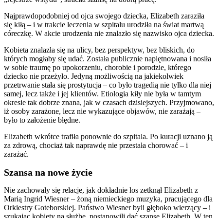
Najprawdopodobniej od ojca swojego dziecka, Elizabeth zaraziła
się kiłą – i w trakcie leczenia w szpitalu urodziła na świat martwą
córeczkę. W akcie urodzenia nie znalazło się nazwisko ojca dziecka.
Kobieta znalazła się na ulicy, bez perspektyw, bez bliskich, do
których mogłaby się udać. Została publicznie napiętnowana i nosiła
w sobie traumę po upokorzeniu, chorobie i porodzie, którego
dziecko nie przeżyło. Jedyną możliwością na jakiekolwiek
przetrwanie stała się prostytucja – co było tragedią nie tylko dla niej
samej, lecz także i jej klientów. Etiologia kiły nie była w tamtym
okresie tak dobrze znana, jak w czasach dzisiejszych. Przyjmowano,
iż osoby zarażone, lecz nie wykazujące objawów, nie zarażają –
było to założenie błędne.
Elizabeth wkrótce trafiła ponownie do szpitala. Po kuracji uznano ją
za zdrową, chociaż tak naprawdę nie przestała chorować – i
zarażać.
Szansa na nowe życie
Nie zachowały się relacje, jak dokładnie los zetknął Elizabeth z
Marią Ingrid Wiesner – żoną niemieckiego muzyka, pracującego dla
Orkiestry Goteborskiej. Państwo Wiesner byli głęboko wierzący – i
szukając kobiety na służbę, postanowili dać szansę Elizabeth. W ten