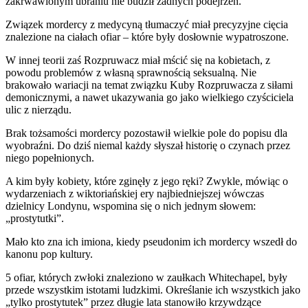
zakrwawionym ubraniu nie budził żadnych podejrzeń.
Związek mordercy z medycyną tłumaczyć miał precyzyjne cięcia
znalezione na ciałach ofiar – które były dosłownie wypatroszone.
W innej teorii zaś Rozpruwacz miał mścić się na kobietach, z
powodu problemów z własną sprawnością seksualną. Nie
brakowało wariacji na temat związku Kuby Rozpruwacza z siłami
demonicznymi, a nawet ukazywania go jako wielkiego czyściciela
ulic z nierządu.
Brak tożsamości mordercy pozostawił wielkie pole do popisu dla
wyobraźni. Do dziś niemal każdy słyszał historię o czynach przez
niego popełnionych.
A kim były kobiety, które zginęły z jego ręki? Zwykle, mówiąc o
wydarzeniach z wiktoriańskiej ery najbiedniejszej wówczas
dzielnicy Londynu, wspomina się o nich jednym słowem:
„prostytutki”.
Mało kto zna ich imiona, kiedy pseudonim ich mordercy wszedł do
kanonu pop kultury.
5 ofiar, których zwłoki znaleziono w zaułkach Whitechapel, były
przede wszystkim istotami ludzkimi. Określanie ich wszystkich jako
„tylko prostytutek” przez długie lata stanowiło krzywdzące