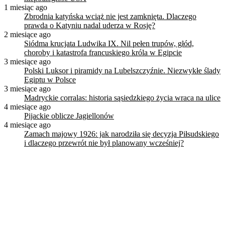
1 miesiąc ago
Zbrodnia katyńska wciąż nie jest zamknięta. Dlaczego
prawda o Katyniu nadal uderza w Rosję?
2 miesiące ago
Siódma krucjata Ludwika IX. Nil pełen trupów, głód,
choroby i katastrofa francuskiego króla w Egipcie
3 miesiące ago
Polski Luksor i piramidy na Lubelszczyźnie. Niezwykłe ślady
Egiptu w Polsce
3 miesiące ago
Madryckie corralas: historia sąsiedzkiego życia wraca na ulice
4 miesiące ago
Pijackie oblicze Jagiellonów
4 miesiące ago
Zamach majowy 1926: jak narodziła się decyzja Piłsudskiego
i dlaczego przewrót nie był planowany wcześniej?