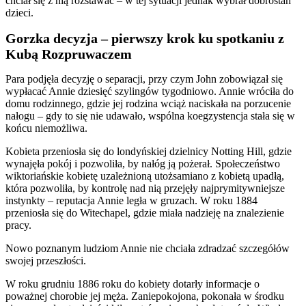
chciał się z nią rozstawać – w tej sytuacji jednak wybrał dobrostan
dzieci.
Gorzka decyzja – pierwszy krok ku spotkaniu z
Kubą Rozpruwaczem
Para podjęła decyzję o separacji, przy czym John zobowiązał się
wypłacać Annie dziesięć szylingów tygodniowo. Annie wróciła do
domu rodzinnego, gdzie jej rodzina wciąż naciskała na porzucenie
nałogu – gdy to się nie udawało, wspólna koegzystencja stała się w
końcu niemożliwa.
Kobieta przeniosła się do londyńskiej dzielnicy Notting Hill, gdzie
wynajęła pokój i pozwoliła, by nałóg ją pożerał. Społeczeństwo
wiktoriańskie kobietę uzależnioną utożsamiano z kobietą upadłą,
która pozwoliła, by kontrolę nad nią przejęły najprymitywniejsze
instynkty – reputacja Annie legła w gruzach. W roku 1884
przeniosła się do Witechapel, gdzie miała nadzieję na znalezienie
pracy.
Nowo poznanym ludziom Annie nie chciała zdradzać szczegółów
swojej przeszłości.
W roku grudniu 1886 roku do kobiety dotarły informacje o
poważnej chorobie jej męża. Zaniepokojona, pokonała w środku