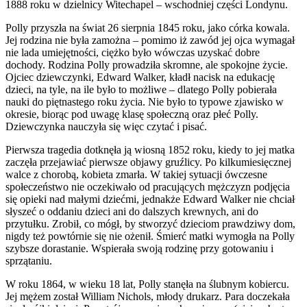
1888 roku w dzielnicy Witechapel – wschodniej części Londynu.
Polly przyszła na świat 26 sierpnia 1845 roku, jako córka kowala.
Jej rodzina nie była zamożna – pomimo iż zawód jej ojca wymagał
nie lada umiejętności, ciężko było wówczas uzyskać dobre
dochody. Rodzina Polly prowadziła skromne, ale spokojne życie.
Ojciec dziewczynki, Edward Walker, kładł nacisk na edukację
dzieci, na tyle, na ile było to możliwe – dlatego Polly pobierała
nauki do piętnastego roku życia. Nie było to typowe zjawisko w
okresie, biorąc pod uwagę klasę społeczną oraz płeć Polly.
Dziewczynka nauczyła się więc czytać i pisać.
Pierwsza tragedia dotknęła ją wiosną 1852 roku, kiedy to jej matka
zaczęła przejawiać pierwsze objawy gruźlicy. Po kilkumiesięcznej
walce z chorobą, kobieta zmarła. W takiej sytuacji ówczesne
społeczeństwo nie oczekiwało od pracujących mężczyzn podjęcia
się opieki nad małymi dziećmi, jednakże Edward Walker nie chciał
słyszeć o oddaniu dzieci ani do dalszych krewnych, ani do
przytułku. Zrobił, co mógł, by stworzyć dzieciom prawdziwy dom,
nigdy też powtórnie się nie ożenił. Śmierć matki wymogła na Polly
szybsze dorastanie. Wspierała swoją rodzinę przy gotowaniu i
sprzątaniu.
W roku 1864, w wieku 18 lat, Polly stanęła na ślubnym kobiercu.
Jej mężem został William Nichols, młody drukarz. Para doczekała