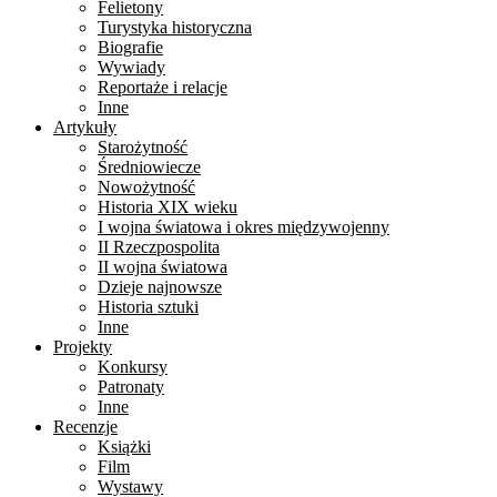
Felietony
Turystyka historyczna
Biografie
Wywiady
Reportaże i relacje
Inne
Artykuły
Starożytność
Średniowiecze
Nowożytność
Historia XIX wieku
I wojna światowa i okres międzywojenny
II Rzeczpospolita
II wojna światowa
Dzieje najnowsze
Historia sztuki
Inne
Projekty
Konkursy
Patronaty
Inne
Recenzje
Książki
Film
Wystawy