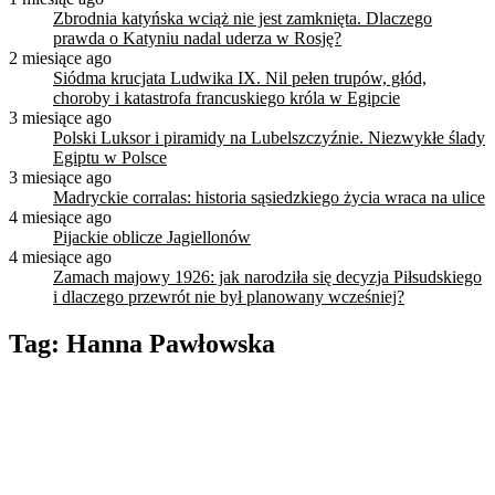
Zbrodnia katyńska wciąż nie jest zamknięta. Dlaczego
prawda o Katyniu nadal uderza w Rosję?
2 miesiące ago
Siódma krucjata Ludwika IX. Nil pełen trupów, głód,
choroby i katastrofa francuskiego króla w Egipcie
3 miesiące ago
Polski Luksor i piramidy na Lubelszczyźnie. Niezwykłe ślady
Egiptu w Polsce
3 miesiące ago
Madryckie corralas: historia sąsiedzkiego życia wraca na ulice
4 miesiące ago
Pijackie oblicze Jagiellonów
4 miesiące ago
Zamach majowy 1926: jak narodziła się decyzja Piłsudskiego
i dlaczego przewrót nie był planowany wcześniej?
Tag:
Hanna Pawłowska