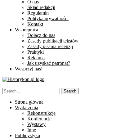
O nas
Skład redakcji
Regulamin
Polityka prywatności
Kontakt
Współpraca
Dołącz do nas
Zasady publikacji tekstów
Zasady pisania recenzji
Praktyki
Reklama
Jak uzyskać patronat?
Wesprzyj nas!
Strona główna
Wydarzenia
Rekonstrukcje
Konferencje
Wystawy
Inne
Publicystyka