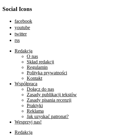
Social Icons
facebook
youtube
twitter
rss
Redakcja
O nas
Skład redakcji
Regulamin
Polityka prywatności
Kontakt
Współpraca
Dołącz do nas
Zasady publikacji tekstów
Zasady pisania recenzji
Praktyki
Reklama
Jak uzyskać patronat?
Wesprzyj nas!
Redakcja