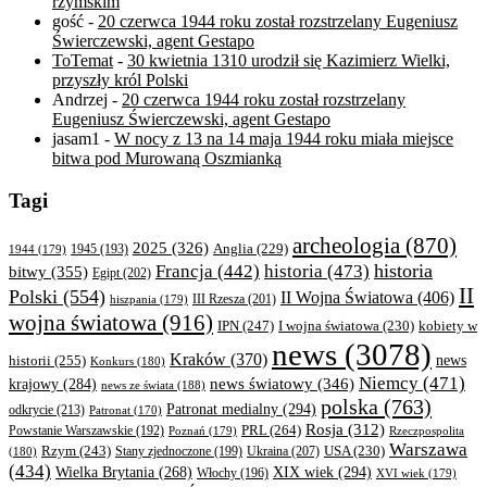
rzymskim
gość
-
20 czerwca 1944 roku został rozstrzelany Eugeniusz
Świerczewski, agent Gestapo
ToTemat
-
30 kwietnia 1310 urodził się Kazimierz Wielki,
przyszły król Polski
Andrzej
-
20 czerwca 1944 roku został rozstrzelany
Eugeniusz Świerczewski, agent Gestapo
jasam1
-
W nocy z 13 na 14 maja 1944 roku miała miejsce
bitwa pod Murowaną Oszmianką
Tagi
archeologia
(870)
2025
(326)
Anglia
(229)
1944
(179)
1945
(193)
historia
Francja
(442)
historia
(473)
bitwy
(355)
Egipt
(202)
II
Polski
(554)
II Wojna Światowa
(406)
III Rzesza
(201)
hiszpania
(179)
wojna światowa
(916)
IPN
(247)
kobiety w
I wojna światowa
(230)
news
(3078)
Kraków
(370)
historii
(255)
news
Konkurs
(180)
Niemcy
(471)
news światowy
(346)
krajowy
(284)
news ze świata
(188)
polska
(763)
Patronat medialny
(294)
odkrycie
(213)
Patronat
(170)
Rosja
(312)
PRL
(264)
Powstanie Warszawskie
(192)
Poznań
(179)
Rzeczpospolita
Warszawa
Rzym
(243)
Ukraina
(207)
USA
(230)
(180)
Stany zjednoczone
(199)
(434)
XIX wiek
(294)
Wielka Brytania
(268)
Włochy
(196)
XVI wiek
(179)