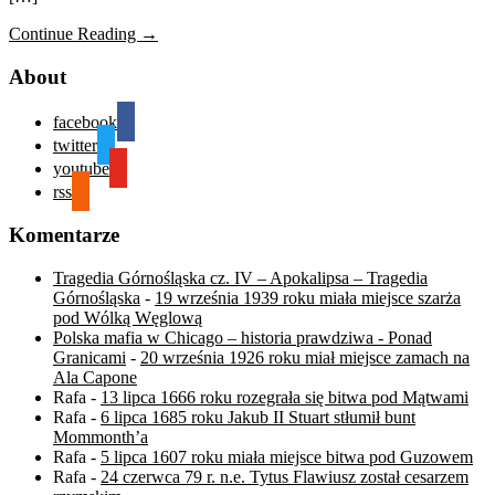
Continue Reading →
About
facebook
twitter
youtube
rss
Komentarze
Tragedia Górnośląska cz. IV – Apokalipsa – Tragedia
Górnośląska
-
19 września 1939 roku miała miejsce szarża
pod Wólką Węglową
Polska mafia w Chicago – historia prawdziwa - Ponad
Granicami
-
20 września 1926 roku miał miejsce zamach na
Ala Capone
Rafa
-
13 lipca 1666 roku rozegrała się bitwa pod Mątwami
Rafa
-
6 lipca 1685 roku Jakub II Stuart stłumił bunt
Mommonth’a
Rafa
-
5 lipca 1607 roku miała miejsce bitwa pod Guzowem
Rafa
-
24 czerwca 79 r. n.e. Tytus Flawiusz został cesarzem