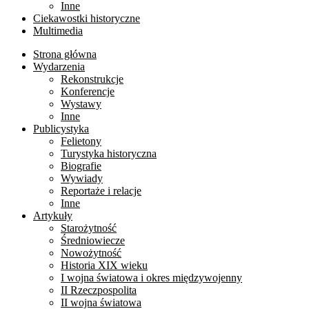
Inne
Ciekawostki historyczne
Multimedia
Strona główna
Wydarzenia
Rekonstrukcje
Konferencje
Wystawy
Inne
Publicystyka
Felietony
Turystyka historyczna
Biografie
Wywiady
Reportaże i relacje
Inne
Artykuły
Starożytność
Średniowiecze
Nowożytność
Historia XIX wieku
I wojna światowa i okres międzywojenny
II Rzeczpospolita
II wojna światowa