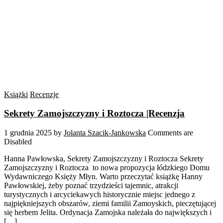
Książki
Recenzje
Sekrety Zamojszczyzny i Roztocza |Recenzja
1 grudnia 2025
by
Jolanta Szacik-Jankowska
Comments are
Disabled
Hanna Pawłowska, Sekrety Zamojszczyzny i Roztocza Sekrety
Zamojszczyzny i Roztocza to nowa propozycja łódzkiego Domu
Wydawniczego Księży Młyn. Warto przeczytać książkę Hanny
Pawłowskiej, żeby poznać trzydzieści tajemnic, atrakcji
turystycznych i arcyciekawych historycznie miejsc jednego z
najpiękniejszych obszarów, ziemi familii Zamoyskich, pieczętującej
się herbem Jelita. Ordynacja Zamojska należała do największych i
[…]