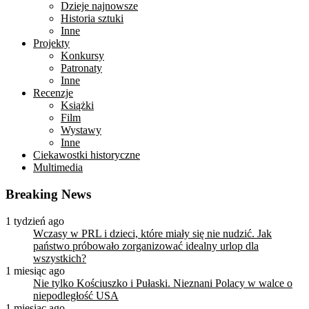
Dzieje najnowsze
Historia sztuki
Inne
Projekty
Konkursy
Patronaty
Inne
Recenzje
Książki
Film
Wystawy
Inne
Ciekawostki historyczne
Multimedia
Breaking News
1 tydzień ago
Wczasy w PRL i dzieci, które miały się nie nudzić. Jak
państwo próbowało zorganizować idealny urlop dla
wszystkich?
1 miesiąc ago
Nie tylko Kościuszko i Pułaski. Nieznani Polacy w walce o
niepodległość USA
1 miesiąc ago