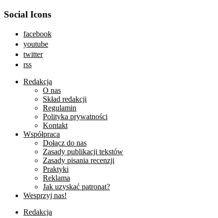
Social Icons
facebook
youtube
twitter
rss
Redakcja
O nas
Skład redakcji
Regulamin
Polityka prywatności
Kontakt
Współpraca
Dołącz do nas
Zasady publikacji tekstów
Zasady pisania recenzji
Praktyki
Reklama
Jak uzyskać patronat?
Wesprzyj nas!
Redakcja