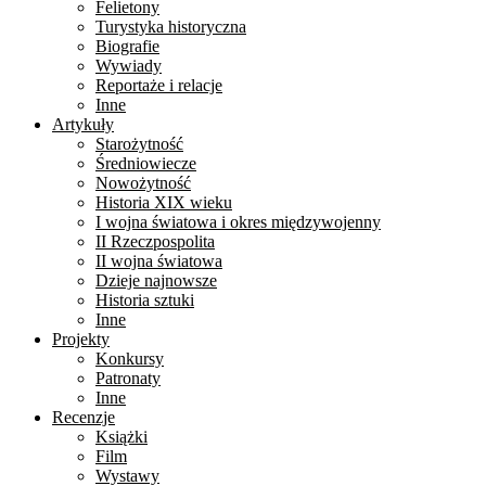
Felietony
Turystyka historyczna
Biografie
Wywiady
Reportaże i relacje
Inne
Artykuły
Starożytność
Średniowiecze
Nowożytność
Historia XIX wieku
I wojna światowa i okres międzywojenny
II Rzeczpospolita
II wojna światowa
Dzieje najnowsze
Historia sztuki
Inne
Projekty
Konkursy
Patronaty
Inne
Recenzje
Książki
Film
Wystawy