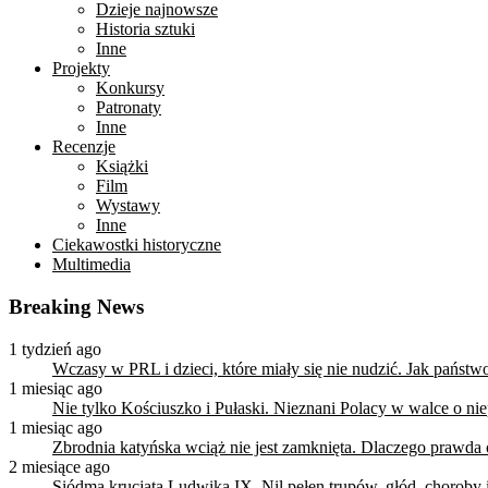
Dzieje najnowsze
Historia sztuki
Inne
Projekty
Konkursy
Patronaty
Inne
Recenzje
Książki
Film
Wystawy
Inne
Ciekawostki historyczne
Multimedia
Breaking News
1 tydzień ago
Wczasy w PRL i dzieci, które miały się nie nudzić. Jak państ
1 miesiąc ago
Nie tylko Kościuszko i Pułaski. Nieznani Polacy w walce o n
1 miesiąc ago
Zbrodnia katyńska wciąż nie jest zamknięta. Dlaczego prawda
2 miesiące ago
Siódma krucjata Ludwika IX. Nil pełen trupów, głód, choroby i