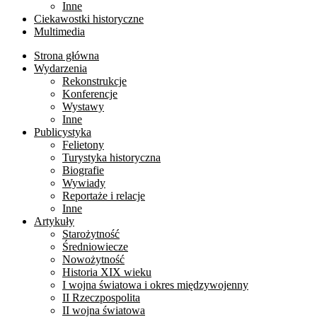
Inne
Ciekawostki historyczne
Multimedia
Strona główna
Wydarzenia
Rekonstrukcje
Konferencje
Wystawy
Inne
Publicystyka
Felietony
Turystyka historyczna
Biografie
Wywiady
Reportaże i relacje
Inne
Artykuły
Starożytność
Średniowiecze
Nowożytność
Historia XIX wieku
I wojna światowa i okres międzywojenny
II Rzeczpospolita
II wojna światowa