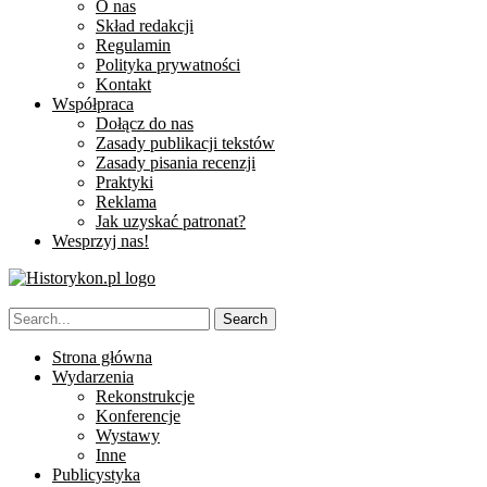
O nas
Skład redakcji
Regulamin
Polityka prywatności
Kontakt
Współpraca
Dołącz do nas
Zasady publikacji tekstów
Zasady pisania recenzji
Praktyki
Reklama
Jak uzyskać patronat?
Wesprzyj nas!
Strona główna
Wydarzenia
Rekonstrukcje
Konferencje
Wystawy
Inne
Publicystyka