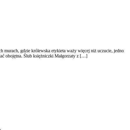
murach, gdzie królewska etykieta waży więcej niż uczucie, jedno
stać obojętna. Ślub księżniczki Małgorzaty z […]
ą