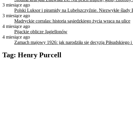
3 miesiące ago
Polski Luksor i piramidy na Lubelszczyźnie. Niezwykłe ślady 
3 miesiące ago
Madryckie corralas: historia sąsiedzkiego życia wraca na ulice
4 miesiące ago
Pijackie oblicze Jagiellonów
4 miesiące ago
Zamach majowy 1926: jak narodziła się decyzja Piłsudskiego i
Tag:
Henry Purcell