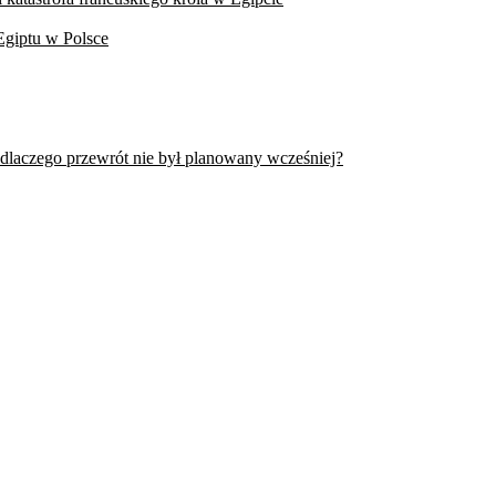
Egiptu w Polsce
 dlaczego przewrót nie był planowany wcześniej?