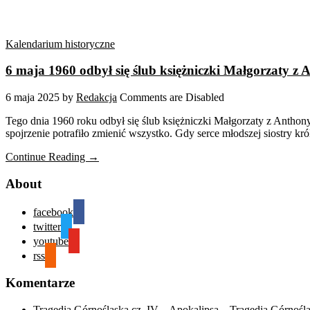
Kalendarium historyczne
6 maja 1960 odbył się ślub księżniczki Małgorzaty
6 maja 2025
by
Redakcja
Comments are Disabled
Tego dnia 1960 roku odbył się ślub księżniczki Małgorzaty z Anth
spojrzenie potrafiło zmienić wszystko. Gdy serce młodszej siostry kr
Continue Reading →
About
facebook
twitter
youtube
rss
Komentarze
Tragedia Górnośląska cz. IV – Apokalipsa – Tragedia Górnośl