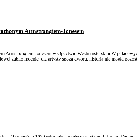
 z Anthonym Armstrongiem-Jonesem
onym Armstrongiem-Jonesem w Opactwie Westminsterskim W pałacowych 
ólowej zabiło mocniej dla artysty spoza dworu, historia nie mogła pozo
ąska
-
19 września 1939 roku miała miejsce szarża pod Wólką Węglow