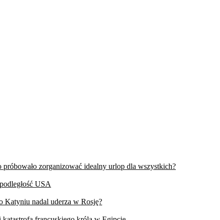
wo próbowało zorganizować idealny urlop dla wszystkich?
iepodległość USA
 o Katyniu nadal uderza w Rosję?
 katastrofa francuskiego króla w Egipcie