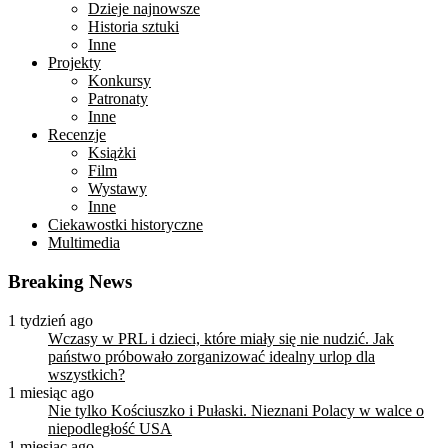
Dzieje najnowsze
Historia sztuki
Inne
Projekty
Konkursy
Patronaty
Inne
Recenzje
Książki
Film
Wystawy
Inne
Ciekawostki historyczne
Multimedia
Breaking News
1 tydzień ago
Wczasy w PRL i dzieci, które miały się nie nudzić. Jak
państwo próbowało zorganizować idealny urlop dla
wszystkich?
1 miesiąc ago
Nie tylko Kościuszko i Pułaski. Nieznani Polacy w walce o
niepodległość USA
1 miesiąc ago