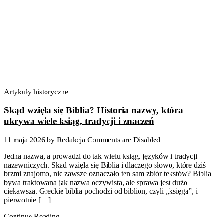
Artykuły historyczne
Skąd wzięła się Biblia? Historia nazwy, która
ukrywa wiele ksiąg, tradycji i znaczeń
11 maja 2026
by
Redakcja
Comments are Disabled
Jedna nazwa, a prowadzi do tak wielu ksiąg, języków i tradycji
nazewniczych. Skąd wzięła się Biblia i dlaczego słowo, które dziś
brzmi znajomo, nie zawsze oznaczało ten sam zbiór tekstów? Biblia
bywa traktowana jak nazwa oczywista, ale sprawa jest dużo
ciekawsza. Greckie biblia pochodzi od biblion, czyli „księga”, i
pierwotnie […]
Continue Reading →