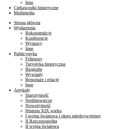
Inne
Ciekawostki historyczne
Multimedia
Strona główna
Wydarzenia
Rekonstrukcje
Konferencje
Wystawy
Inne
Publicystyka
Felietony
Turystyka historyczna
Biografie
Wywiady
Reportaże i relacje
Inne
Artykuły
Starożytność
Średniowiecze
Nowożytność
Historia XIX wieku
I wojna światowa i okres międzywojenny
II Rzeczpospolita
II wojna światowa