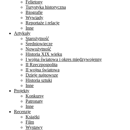
Felietony
Turystyka historyczna
Biografie
Wywiady
Reportaże i relacje
Inne
Artykuły
Starożytność
Średniowiecze
Nowożytność
Historia XIX wieku
I wojna światowa i okres międzywojenny
II Rzeczpospolita
II wojna światowa
Dzieje najnowsze
Historia sztuki
Inne
Projekty
Konkursy
Patronaty
Inne
Recenzje
Książki
Film
Wystawy