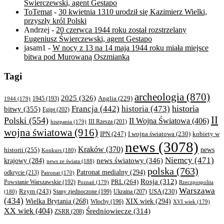
Świerczewski, agent Gestapo
ToTemat
-
30 kwietnia 1310 urodził się Kazimierz Wielki,
przyszły król Polski
Andrzej
-
20 czerwca 1944 roku został rozstrzelany
Eugeniusz Świerczewski, agent Gestapo
jasam1
-
W nocy z 13 na 14 maja 1944 roku miała miejsce
bitwa pod Murowaną Oszmianką
Tagi
archeologia
(870)
2025
(326)
Anglia
(229)
1944
(179)
1945
(193)
historia
Francja
(442)
historia
(473)
bitwy
(355)
Egipt
(202)
II
Polski
(554)
II Wojna Światowa
(406)
III Rzesza
(201)
hiszpania
(179)
wojna światowa
(916)
IPN
(247)
kobiety w
I wojna światowa
(230)
news
(3078)
Kraków
(370)
historii
(255)
news
Konkurs
(180)
Niemcy
(471)
news światowy
(346)
krajowy
(284)
news ze świata
(188)
polska
(763)
Patronat medialny
(294)
odkrycie
(213)
Patronat
(170)
Rosja
(312)
PRL
(264)
Powstanie Warszawskie
(192)
Poznań
(179)
Rzeczpospolita
Warszawa
Rzym
(243)
Ukraina
(207)
USA
(230)
(180)
Stany zjednoczone
(199)
(434)
XIX wiek
(294)
Wielka Brytania
(268)
Włochy
(196)
XVI wiek
(179)
XX wiek
(404)
Średniowiecze
(314)
ZSRR
(208)