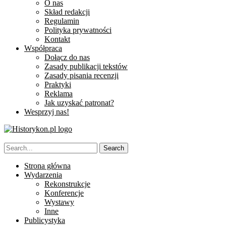
O nas
Skład redakcji
Regulamin
Polityka prywatności
Kontakt
Współpraca
Dołącz do nas
Zasady publikacji tekstów
Zasady pisania recenzji
Praktyki
Reklama
Jak uzyskać patronat?
Wesprzyj nas!
Strona główna
Wydarzenia
Rekonstrukcje
Konferencje
Wystawy
Inne
Publicystyka