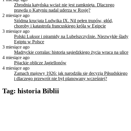
Zbrodnia katyńska wciąż nie jest zamknięta. Dlaczego
prawda o Katyniu nadal uderza w Rosję?
2 miesiące ago
Siódma krucjata Ludwika IX. Nil pełen trupów, głód,
choroby i katastrofa francuskiego króla w Egipcie
3 miesiące ago
Polski Luksor i piramidy na Lubelszczyźnie. Niezwykłe ślady
Egiptu w Polsce
3 miesiące ago
Madryckie corralas: historia sąsiedzkiego życia wraca na ulice
4 miesiące ago
Pijackie oblicze Jagiellonów
4 miesiące ago
Zamach majowy 1926: jak narodziła się decyzja Piłsudskiego
i dlaczego przewrót nie był planowany wcześniej?
Tag:
historia Biblii