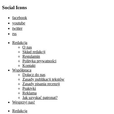
Social Icons
facebook
youtube
twitter
rss
Redakcja
O nas
Skład redakcji
Regulamin
Polityka prywatności
Kontakt
Współpraca
Dołącz do nas
Zasady publikacji tekstów
Zasady pisania recenzji
Praktyki
Reklama
Jak uzyskać patronat?
Wesprzyj nas!
Redakcja