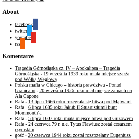
About
facebook
twitter
youtube
rss
Komentarze
Tragedia Górnośląska cz. IV – Apokalipsa – Tragedia
Górnośląska
-
19 września 1939 roku miała miejsce szarża
pod Wólką Węglową
Polska mafia w Chicago – historia prawdziwa - Ponad
Granicami
-
20 września 1926 roku miał miejsce zamach na
Ala Capone
Rafa
-
13 lipca 1666 roku rozegrała się bitwa pod Mątwami
Rafa
-
6 lipca 1685 roku Jakub II Stuart stłumił bunt
Mommonth’a
Rafa
-
5 lipca 1607 roku miała miejsce bitwa pod Guzowem
Rafa
-
24 czerwca 79 r. n.e. Tytus Flawiusz został cesarzem
rzymskim
gość
-
20 czerwca 1944 roku został rozstrzelany Eugeniusz