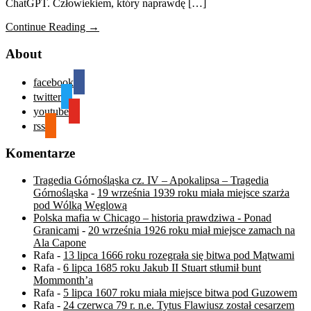
ChatGPT. Człowiekiem, który naprawdę […]
Continue Reading →
About
facebook
twitter
youtube
rss
Komentarze
Tragedia Górnośląska cz. IV – Apokalipsa – Tragedia
Górnośląska
-
19 września 1939 roku miała miejsce szarża
pod Wólką Węglową
Polska mafia w Chicago – historia prawdziwa - Ponad
Granicami
-
20 września 1926 roku miał miejsce zamach na
Ala Capone
Rafa
-
13 lipca 1666 roku rozegrała się bitwa pod Mątwami
Rafa
-
6 lipca 1685 roku Jakub II Stuart stłumił bunt
Mommonth’a
Rafa
-
5 lipca 1607 roku miała miejsce bitwa pod Guzowem
Rafa
-
24 czerwca 79 r. n.e. Tytus Flawiusz został cesarzem