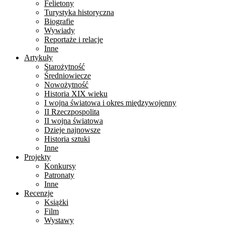
Felietony
Turystyka historyczna
Biografie
Wywiady
Reportaże i relacje
Inne
Artykuły
Starożytność
Średniowiecze
Nowożytność
Historia XIX wieku
I wojna światowa i okres międzywojenny
II Rzeczpospolita
II wojna światowa
Dzieje najnowsze
Historia sztuki
Inne
Projekty
Konkursy
Patronaty
Inne
Recenzje
Książki
Film
Wystawy