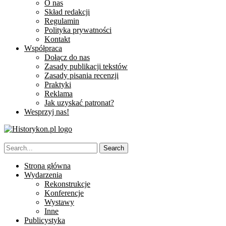
O nas
Skład redakcji
Regulamin
Polityka prywatności
Kontakt
Współpraca
Dołącz do nas
Zasady publikacji tekstów
Zasady pisania recenzji
Praktyki
Reklama
Jak uzyskać patronat?
Wesprzyj nas!
Strona główna
Wydarzenia
Rekonstrukcje
Konferencje
Wystawy
Inne
Publicystyka