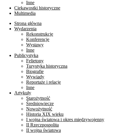
Inne
Ciekawostki historyczne
Multimedia
Strona główna
Wydarzenia
Rekonstrukcje
Konferencje
Wystawy
Inne
Publicystyka
Felietony
Turystyka historyczna
Biografie
Wywiady
Reportaże i relacje
Inne
Artykuły
Starożytność
Średniowiecze
Nowożytność
Historia XIX wieku
I wojna światowa i okres międzywojenny
II Rzeczpospolita
II wojna światowa