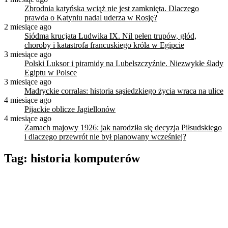
Zbrodnia katyńska wciąż nie jest zamknięta. Dlaczego
prawda o Katyniu nadal uderza w Rosję?
2 miesiące ago
Siódma krucjata Ludwika IX. Nil pełen trupów, głód,
choroby i katastrofa francuskiego króla w Egipcie
3 miesiące ago
Polski Luksor i piramidy na Lubelszczyźnie. Niezwykłe ślady
Egiptu w Polsce
3 miesiące ago
Madryckie corralas: historia sąsiedzkiego życia wraca na ulice
4 miesiące ago
Pijackie oblicze Jagiellonów
4 miesiące ago
Zamach majowy 1926: jak narodziła się decyzja Piłsudskiego
i dlaczego przewrót nie był planowany wcześniej?
Tag:
historia komputerów