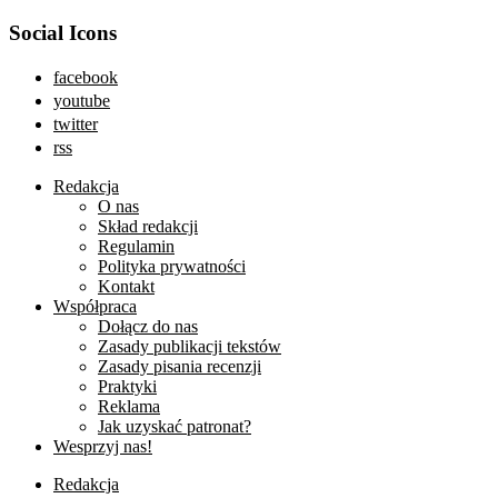
Social Icons
facebook
youtube
twitter
rss
Redakcja
O nas
Skład redakcji
Regulamin
Polityka prywatności
Kontakt
Współpraca
Dołącz do nas
Zasady publikacji tekstów
Zasady pisania recenzji
Praktyki
Reklama
Jak uzyskać patronat?
Wesprzyj nas!
Redakcja