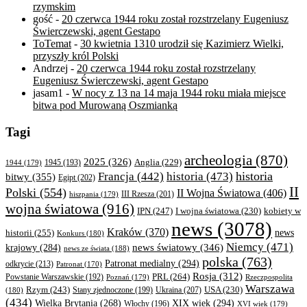
rzymskim
gość
-
20 czerwca 1944 roku został rozstrzelany Eugeniusz
Świerczewski, agent Gestapo
ToTemat
-
30 kwietnia 1310 urodził się Kazimierz Wielki,
przyszły król Polski
Andrzej
-
20 czerwca 1944 roku został rozstrzelany
Eugeniusz Świerczewski, agent Gestapo
jasam1
-
W nocy z 13 na 14 maja 1944 roku miała miejsce
bitwa pod Murowaną Oszmianką
Tagi
archeologia
(870)
2025
(326)
Anglia
(229)
1944
(179)
1945
(193)
historia
Francja
(442)
historia
(473)
bitwy
(355)
Egipt
(202)
II
Polski
(554)
II Wojna Światowa
(406)
III Rzesza
(201)
hiszpania
(179)
wojna światowa
(916)
IPN
(247)
kobiety w
I wojna światowa
(230)
news
(3078)
Kraków
(370)
historii
(255)
news
Konkurs
(180)
Niemcy
(471)
news światowy
(346)
krajowy
(284)
news ze świata
(188)
polska
(763)
Patronat medialny
(294)
odkrycie
(213)
Patronat
(170)
Rosja
(312)
PRL
(264)
Powstanie Warszawskie
(192)
Poznań
(179)
Rzeczpospolita
Warszawa
Rzym
(243)
Ukraina
(207)
USA
(230)
(180)
Stany zjednoczone
(199)
(434)
XIX wiek
(294)
Wielka Brytania
(268)
Włochy
(196)
XVI wiek
(179)