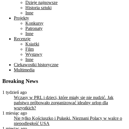
Dzieje najnowsze
Historia sztuki
Inne
Projekty
Konkursy
Patronaty
Inne
Recenzje
Książki
Film
Wystawy
Inne
Ciekawostki historyczne
Multimedia
Breaking News
1 tydzień ago
Wczasy w PRL i dzieci, które miały się nie nudzić. Jak
państwo próbowało zorganizować idealny urlop dla
wszystkich?
1 miesiąc ago
Nie tylko Kościuszko i Pułaski. Nieznani Polacy w walce o
niepodległość USA
1 miesiąc ago