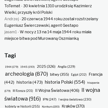
ToTemat
-
30 kwietnia 1310 urodził się Kazimierz
Wielki, przyszły król Polski
Andrzej
-
20 czerwca 1944 roku został rozstrzelany
Eugeniusz Świerczewski, agent Gestapo
jasam1
-
W nocy z 13 na 14 maja 1944 roku miała
miejsce bitwa pod Murowaną Oszmianką
Tagi
2025
(326)
Anglia
(229)
1944
(179)
1945
(193)
archeologia
(870)
Francja
bitwy
(355)
Egipt
(202)
historia Polski
(554)
historia
(473)
(442)
hiszpania
II wojna
II Wojna Światowa
(406)
(179)
III Rzesza
(201)
światowa
(916)
IPN
(247)
I wojna światowa
(230)
Kraków
(370)
kobiety w historii
(255)
Konkurs
(180)