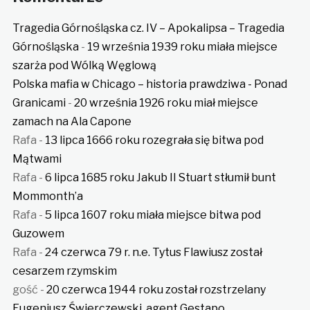
Tragedia Górnośląska cz. IV – Apokalipsa – Tragedia
Górnośląska
-
19 września 1939 roku miała miejsce
szarża pod Wólką Węglową
Polska mafia w Chicago – historia prawdziwa - Ponad
Granicami
-
20 września 1926 roku miał miejsce
zamach na Ala Capone
Rafa
-
13 lipca 1666 roku rozegrała się bitwa pod
Mątwami
Rafa
-
6 lipca 1685 roku Jakub II Stuart stłumił bunt
Mommonth’a
Rafa
-
5 lipca 1607 roku miała miejsce bitwa pod
Guzowem
Rafa
-
24 czerwca 79 r. n.e. Tytus Flawiusz został
cesarzem rzymskim
gość
-
20 czerwca 1944 roku został rozstrzelany
Eugeniusz Świerczewski, agent Gestapo