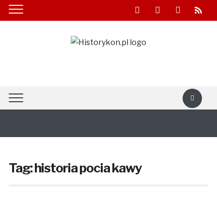
facebook
youtube
twitter
rss
Tag:
historia pocia kawy