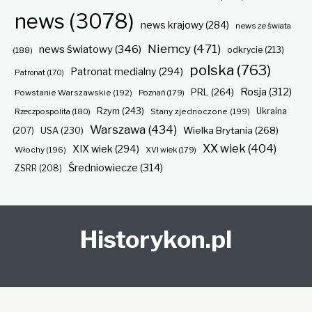
news
(3078)
news krajowy
(284)
news ze świata
Niemcy
(471)
news światowy
(346)
odkrycie
(213)
(188)
polska
(763)
Patronat medialny
(294)
Patronat
(170)
Rosja
(312)
PRL
(264)
Powstanie Warszawskie
(192)
Poznań
(179)
Rzym
(243)
Ukraina
Rzeczpospolita
(180)
Stany zjednoczone
(199)
Warszawa
(434)
Wielka Brytania
(268)
(207)
USA
(230)
XX wiek
(404)
XIX wiek
(294)
Włochy
(196)
XVI wiek
(179)
Średniowiecze
(314)
ZSRR
(208)
Historykon.pl