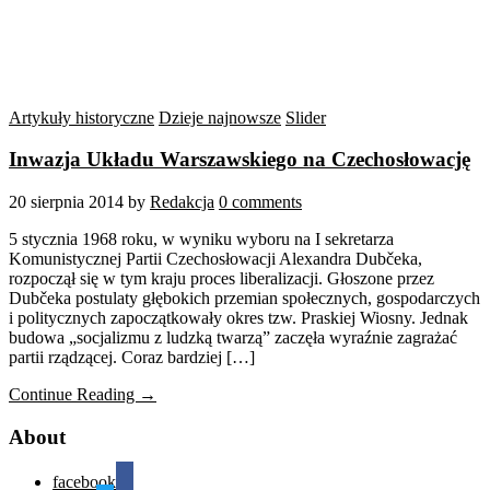
Artykuły historyczne
Dzieje najnowsze
Slider
Inwazja Układu Warszawskiego na Czechosłowację
20 sierpnia 2014
by
Redakcja
0 comments
5 stycznia 1968 roku, w wyniku wyboru na I sekretarza
Komunistycznej Partii Czechosłowacji Alexandra Dubčeka,
rozpoczął się w tym kraju proces liberalizacji. Głoszone przez
Dubčeka postulaty głębokich przemian społecznych, gospodarczych
i politycznych zapoczątkowały okres tzw. Praskiej Wiosny. Jednak
budowa „socjalizmu z ludzką twarzą” zaczęła wyraźnie zagrażać
partii rządzącej. Coraz bardziej […]
Continue Reading →
About
facebook