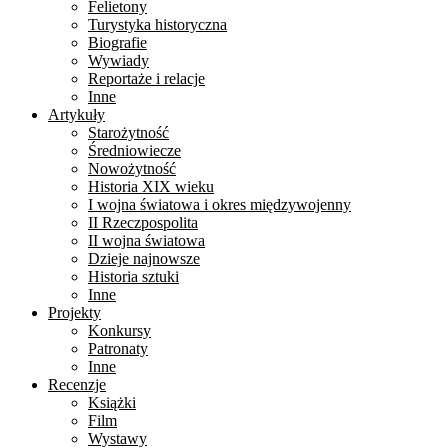
Felietony
Turystyka historyczna
Biografie
Wywiady
Reportaże i relacje
Inne
Artykuły
Starożytność
Średniowiecze
Nowożytność
Historia XIX wieku
I wojna światowa i okres międzywojenny
II Rzeczpospolita
II wojna światowa
Dzieje najnowsze
Historia sztuki
Inne
Projekty
Konkursy
Patronaty
Inne
Recenzje
Książki
Film
Wystawy