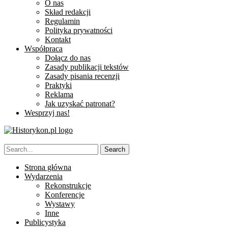
O nas
Skład redakcji
Regulamin
Polityka prywatności
Kontakt
Współpraca
Dołącz do nas
Zasady publikacji tekstów
Zasady pisania recenzji
Praktyki
Reklama
Jak uzyskać patronat?
Wesprzyj nas!
Strona główna
Wydarzenia
Rekonstrukcje
Konferencje
Wystawy
Inne
Publicystyka