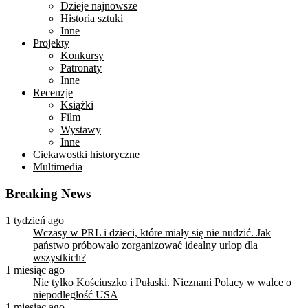
Dzieje najnowsze
Historia sztuki
Inne
Projekty
Konkursy
Patronaty
Inne
Recenzje
Książki
Film
Wystawy
Inne
Ciekawostki historyczne
Multimedia
Breaking News
1 tydzień ago
Wczasy w PRL i dzieci, które miały się nie nudzić. Jak
państwo próbowało zorganizować idealny urlop dla
wszystkich?
1 miesiąc ago
Nie tylko Kościuszko i Pułaski. Nieznani Polacy w walce o
niepodległość USA
1 miesiąc ago