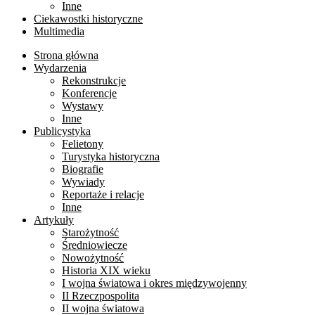
Inne
Ciekawostki historyczne
Multimedia
Strona główna
Wydarzenia
Rekonstrukcje
Konferencje
Wystawy
Inne
Publicystyka
Felietony
Turystyka historyczna
Biografie
Wywiady
Reportaże i relacje
Inne
Artykuły
Starożytność
Średniowiecze
Nowożytność
Historia XIX wieku
I wojna światowa i okres międzywojenny
II Rzeczpospolita
II wojna światowa