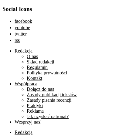
Social Icons
facebook
youtube
twitter
rss
Redakcja
O nas
Skład redakcji
Regulamin
Polityka prywatności
Kontakt
Współpraca
Dołącz do nas
Zasady publikacji tekstów
Zasady pisania recenzji
Praktyki
Reklama
Jak uzyskać patronat?
Wesprzyj nas!
Redakcja