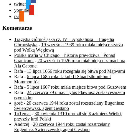
twitter
youtube
rss
Komentarze
Tragedia Górnośląska cz. IV – Apokalipsa – Tragedia
Górnośląska
-
19 września 1939 roku miała miejsce szarża
pod Wólką Węglową
Polska mafia w Chicago – historia prawdziwa - Ponad
Granicami
-
20 września 1926 roku miał miejsce zamach na
Ala Capone
Rafa
-
13 lipca 1666 roku rozegrała się bitwa pod Mątwami
Rafa
-
6 lipca 1685 roku Jakub II Stuart stłumił bunt
Mommonth’a
Rafa
-
5 lipca 1607 roku miała miejsce bitwa pod Guzowem
Rafa
-
24 czerwca 79 r. n.e. Tytus Flawiusz został cesarzem
rzymskim
gość
-
20 czerwca 1944 roku został rozstrzelany Eugeniusz
Świerczewski, agent Gestapo
ToTemat
-
30 kwietnia 1310 urodził się Kazimierz Wielki,
przyszły król Polski
Andrzej
-
20 czerwca 1944 roku został rozstrzelany
Eugeniusz Świerczewski, agent Gestapo