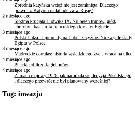
Zbrodnia katyńska wciąż nie jest zamknięta. Dlaczego
prawda o Katyniu nadal uderza w Rosję?
2 miesiące ago
Siódma krucjata Ludwika IX. Nil pełen trupów, głód,
choroby i katastrofa francuskiego króla w Egipcie
3 miesiące ago
Polski Luksor i piramidy na Lubelszczyźnie. Niezwykłe ślady
Egiptu w Polsce
3 miesiące ago
Madryckie corralas: historia sąsiedzkiego życia wraca na ulice
4 miesiące ago
Pijackie oblicze Jagiellonów
4 miesiące ago
Zamach majowy 1926: jak narodziła się decyzja Piłsudskiego
i dlaczego przewrót nie był planowany wcześniej?
Tag:
inwazja