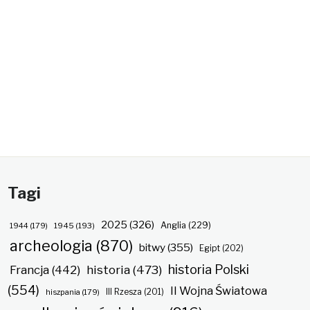
Tagi
2025
(326)
Anglia
(229)
1944
(179)
1945
(193)
archeologia
(870)
bitwy
(355)
Egipt
(202)
historia Polski
historia
(473)
Francja
(442)
(554)
II Wojna Światowa
hiszpania
(179)
III Rzesza
(201)