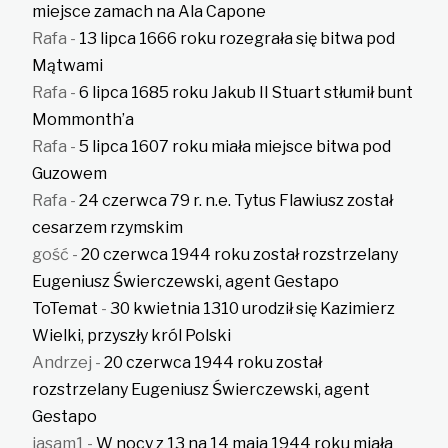
miejsce zamach na Ala Capone
Rafa
-
13 lipca 1666 roku rozegrała się bitwa pod
Mątwami
Rafa
-
6 lipca 1685 roku Jakub II Stuart stłumił bunt
Mommonth’a
Rafa
-
5 lipca 1607 roku miała miejsce bitwa pod
Guzowem
Rafa
-
24 czerwca 79 r. n.e. Tytus Flawiusz został
cesarzem rzymskim
gość
-
20 czerwca 1944 roku został rozstrzelany
Eugeniusz Świerczewski, agent Gestapo
ToTemat
-
30 kwietnia 1310 urodził się Kazimierz
Wielki, przyszły król Polski
Andrzej
-
20 czerwca 1944 roku został
rozstrzelany Eugeniusz Świerczewski, agent
Gestapo
jasam1
-
W nocy z 13 na 14 maja 1944 roku miała