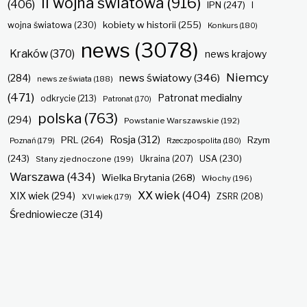
II wojna światowa
(916)
(406)
IPN
(247)
I
kobiety w historii
(255)
wojna światowa
(230)
Konkurs
(180)
news
(3078)
Kraków
(370)
news krajowy
Niemcy
news światowy
(346)
(284)
news ze świata
(188)
(471)
Patronat medialny
odkrycie
(213)
Patronat
(170)
polska
(763)
(294)
Powstanie Warszawskie
(192)
Rosja
(312)
PRL
(264)
Rzym
Poznań
(179)
Rzeczpospolita
(180)
(243)
Ukraina
(207)
USA
(230)
Stany zjednoczone
(199)
Warszawa
(434)
Wielka Brytania
(268)
Włochy
(196)
XX wiek
(404)
XIX wiek
(294)
ZSRR
(208)
XVI wiek
(179)
Średniowiecze
(314)