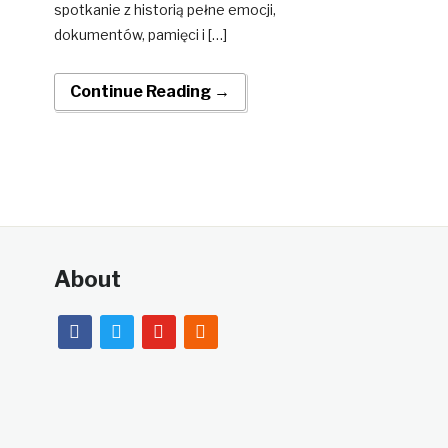
spotkanie z historią pełne emocji,
dokumentów, pamięci i […]
Continue Reading →
About
facebook
twitter
youtube
rss