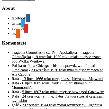
About
facebook
twitter
youtube
rss
Komentarze
Tragedia Górnośląska cz. IV – Apokalipsa – Tragedia
Górnośląska
-
19 września 1939 roku miała miejsce szarża
pod Wólką Węglową
Polska mafia w Chicago – historia prawdziwa - Ponad
Granicami
-
20 września 1926 roku miał miejsce zamach na
Ala Capone
Rafa
-
13 lipca 1666 roku rozegrała się bitwa pod Mątwami
Rafa
-
6 lipca 1685 roku Jakub II Stuart stłumił bunt
Mommonth’a
Rafa
-
5 lipca 1607 roku miała miejsce bitwa pod Guzowem
Rafa
-
24 czerwca 79 r. n.e. Tytus Flawiusz został cesarzem
rzymskim
gość
-
20 czerwca 1944 roku został rozstrzelany Eugeniusz