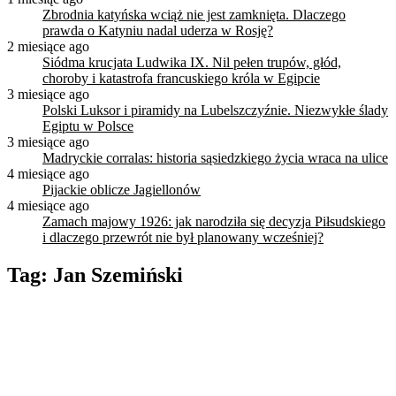
Zbrodnia katyńska wciąż nie jest zamknięta. Dlaczego
prawda o Katyniu nadal uderza w Rosję?
2 miesiące ago
Siódma krucjata Ludwika IX. Nil pełen trupów, głód,
choroby i katastrofa francuskiego króla w Egipcie
3 miesiące ago
Polski Luksor i piramidy na Lubelszczyźnie. Niezwykłe ślady
Egiptu w Polsce
3 miesiące ago
Madryckie corralas: historia sąsiedzkiego życia wraca na ulice
4 miesiące ago
Pijackie oblicze Jagiellonów
4 miesiące ago
Zamach majowy 1926: jak narodziła się decyzja Piłsudskiego
i dlaczego przewrót nie był planowany wcześniej?
Tag:
Jan Szemiński