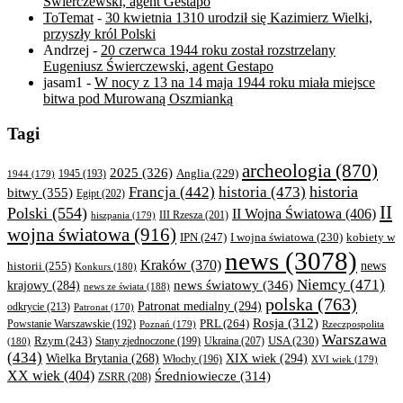
Świerczewski, agent Gestapo
ToTemat
-
30 kwietnia 1310 urodził się Kazimierz Wielki,
przyszły król Polski
Andrzej
-
20 czerwca 1944 roku został rozstrzelany
Eugeniusz Świerczewski, agent Gestapo
jasam1
-
W nocy z 13 na 14 maja 1944 roku miała miejsce
bitwa pod Murowaną Oszmianką
Tagi
archeologia
(870)
2025
(326)
Anglia
(229)
1944
(179)
1945
(193)
historia
Francja
(442)
historia
(473)
bitwy
(355)
Egipt
(202)
II
Polski
(554)
II Wojna Światowa
(406)
III Rzesza
(201)
hiszpania
(179)
wojna światowa
(916)
IPN
(247)
kobiety w
I wojna światowa
(230)
news
(3078)
Kraków
(370)
historii
(255)
news
Konkurs
(180)
Niemcy
(471)
news światowy
(346)
krajowy
(284)
news ze świata
(188)
polska
(763)
Patronat medialny
(294)
odkrycie
(213)
Patronat
(170)
Rosja
(312)
PRL
(264)
Powstanie Warszawskie
(192)
Poznań
(179)
Rzeczpospolita
Warszawa
Rzym
(243)
Ukraina
(207)
USA
(230)
(180)
Stany zjednoczone
(199)
(434)
XIX wiek
(294)
Wielka Brytania
(268)
Włochy
(196)
XVI wiek
(179)
XX wiek
(404)
Średniowiecze
(314)
ZSRR
(208)