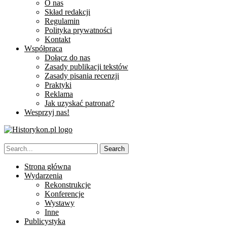
O nas
Skład redakcji
Regulamin
Polityka prywatności
Kontakt
Współpraca
Dołącz do nas
Zasady publikacji tekstów
Zasady pisania recenzji
Praktyki
Reklama
Jak uzyskać patronat?
Wesprzyj nas!
Strona główna
Wydarzenia
Rekonstrukcje
Konferencje
Wystawy
Inne
Publicystyka