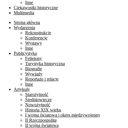
Inne
Ciekawostki historyczne
Multimedia
Strona główna
Wydarzenia
Rekonstrukcje
Konferencje
Wystawy
Inne
Publicystyka
Felietony
Turystyka historyczna
Biografie
Wywiady
Reportaże i relacje
Inne
Artykuły
Starożytność
Średniowiecze
Nowożytność
Historia XIX wieku
I wojna światowa i okres międzywojenny
II Rzeczpospolita
II wojna światowa