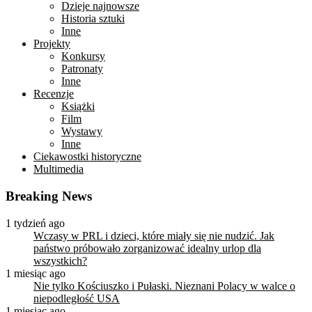
Dzieje najnowsze
Historia sztuki
Inne
Projekty
Konkursy
Patronaty
Inne
Recenzje
Książki
Film
Wystawy
Inne
Ciekawostki historyczne
Multimedia
Breaking News
1 tydzień ago
Wczasy w PRL i dzieci, które miały się nie nudzić. Jak
państwo próbowało zorganizować idealny urlop dla
wszystkich?
1 miesiąc ago
Nie tylko Kościuszko i Pułaski. Nieznani Polacy w walce o
niepodległość USA
1 miesiąc ago