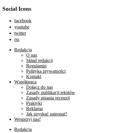
Social Icons
facebook
youtube
twitter
rss
Redakcja
O nas
Skład redakcji
Regulamin
Polityka prywatności
Kontakt
Współpraca
Dołącz do nas
Zasady publikacji tekstów
Zasady pisania recenzji
Praktyki
Reklama
Jak uzyskać patronat?
Wesprzyj nas!
Redakcja