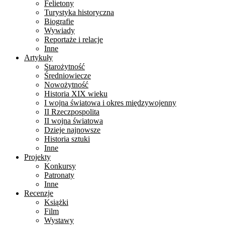
Felietony
Turystyka historyczna
Biografie
Wywiady
Reportaże i relacje
Inne
Artykuły
Starożytność
Średniowiecze
Nowożytność
Historia XIX wieku
I wojna światowa i okres międzywojenny
II Rzeczpospolita
II wojna światowa
Dzieje najnowsze
Historia sztuki
Inne
Projekty
Konkursy
Patronaty
Inne
Recenzje
Książki
Film
Wystawy