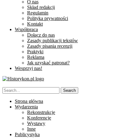
O nas
Skład redakcji
Regulamin
Polityka prywatności
Kontakt
Współpraca
Dołącz do nas
Zasady publikacji tekstów
Zasady pisania recenzji
Praktyki
Reklama
Jak uzyskać patronat?
Wesprzyj nas!
Strona główna
Wydarzenia
Rekonstrukcje
Konferencje
Wystawy
Inne
Publicystyka