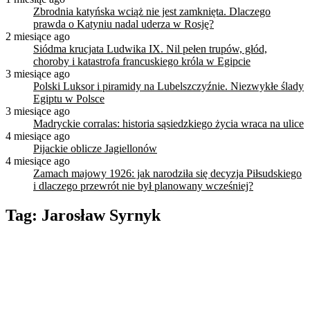
Zbrodnia katyńska wciąż nie jest zamknięta. Dlaczego
prawda o Katyniu nadal uderza w Rosję?
2 miesiące ago
Siódma krucjata Ludwika IX. Nil pełen trupów, głód,
choroby i katastrofa francuskiego króla w Egipcie
3 miesiące ago
Polski Luksor i piramidy na Lubelszczyźnie. Niezwykłe ślady
Egiptu w Polsce
3 miesiące ago
Madryckie corralas: historia sąsiedzkiego życia wraca na ulice
4 miesiące ago
Pijackie oblicze Jagiellonów
4 miesiące ago
Zamach majowy 1926: jak narodziła się decyzja Piłsudskiego
i dlaczego przewrót nie był planowany wcześniej?
Tag:
Jarosław Syrnyk