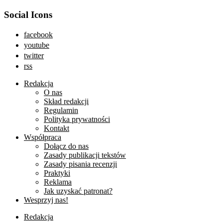
Social Icons
facebook
youtube
twitter
rss
Redakcja
O nas
Skład redakcji
Regulamin
Polityka prywatności
Kontakt
Współpraca
Dołącz do nas
Zasady publikacji tekstów
Zasady pisania recenzji
Praktyki
Reklama
Jak uzyskać patronat?
Wesprzyj nas!
Redakcja