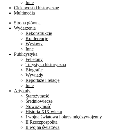
Inne
Ciekawostki historyczne
Multimedia
Strona główna
Wydarzenia
Rekonstrukcje
Konferencje
Wystawy
Inne
Publicystyka
Felietony
Turystyka historyczna
Biografie
Wywiady
Reportaże i relacje
Inne
Artykuły
Starożytność
Średniowiecze
Nowożytność
Historia XIX wieku
I wojna światowa i okres międzywojenny
II Rzeczpospolita
II wojna światowa