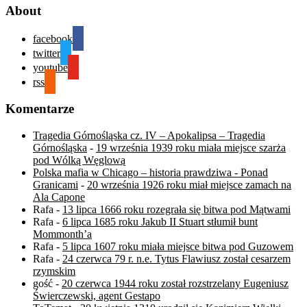
About
facebook
twitter
youtube
rss
Komentarze
Tragedia Górnośląska cz. IV – Apokalipsa – Tragedia
Górnośląska
-
19 września 1939 roku miała miejsce szarża
pod Wólką Węglową
Polska mafia w Chicago – historia prawdziwa - Ponad
Granicami
-
20 września 1926 roku miał miejsce zamach na
Ala Capone
Rafa
-
13 lipca 1666 roku rozegrała się bitwa pod Mątwami
Rafa
-
6 lipca 1685 roku Jakub II Stuart stłumił bunt
Mommonth’a
Rafa
-
5 lipca 1607 roku miała miejsce bitwa pod Guzowem
Rafa
-
24 czerwca 79 r. n.e. Tytus Flawiusz został cesarzem
rzymskim
gość
-
20 czerwca 1944 roku został rozstrzelany Eugeniusz
Świerczewski, agent Gestapo