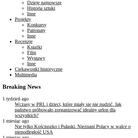
Dzieje najnowsze
Historia sztuki
Inne
Projekty
Konkursy
Patronaty
Inne
Recenzje
Książki
Film
Wystawy
Inne
Ciekawostki historyczne
Multimedia
Breaking News
1 tydzień ago
Wczasy w PRL i dzieci, które miały się nie nudzić. Jak
państwo próbowało zorganizować idealny urlop dla
wszystkich?
1 miesiąc ago
Nie tylko Kościuszko i Pułaski. Nieznani Polacy w walce o
niepodległość USA
1 miesiąc ago