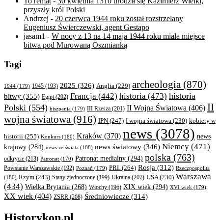
ToTemat
-
30 kwietnia 1310 urodził się Kazimierz Wielki,
przyszły król Polski
Andrzej
-
20 czerwca 1944 roku został rozstrzelany
Eugeniusz Świerczewski, agent Gestapo
jasam1
-
W nocy z 13 na 14 maja 1944 roku miała miejsce
bitwa pod Murowaną Oszmianką
Tagi
archeologia
(870)
2025
(326)
Anglia
(229)
1944
(179)
1945
(193)
historia
Francja
(442)
historia
(473)
bitwy
(355)
Egipt
(202)
II
Polski
(554)
II Wojna Światowa
(406)
III Rzesza
(201)
hiszpania
(179)
wojna światowa
(916)
IPN
(247)
kobiety w
I wojna światowa
(230)
news
(3078)
Kraków
(370)
historii
(255)
news
Konkurs
(180)
Niemcy
(471)
news światowy
(346)
krajowy
(284)
news ze świata
(188)
polska
(763)
Patronat medialny
(294)
odkrycie
(213)
Patronat
(170)
Rosja
(312)
PRL
(264)
Powstanie Warszawskie
(192)
Poznań
(179)
Rzeczpospolita
Warszawa
Rzym
(243)
Ukraina
(207)
USA
(230)
(180)
Stany zjednoczone
(199)
(434)
XIX wiek
(294)
Wielka Brytania
(268)
Włochy
(196)
XVI wiek
(179)
XX wiek
(404)
Średniowiecze
(314)
ZSRR
(208)
Historykon.pl