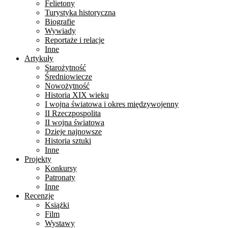
Felietony
Turystyka historyczna
Biografie
Wywiady
Reportaże i relacje
Inne
Artykuły
Starożytność
Średniowiecze
Nowożytność
Historia XIX wieku
I wojna światowa i okres międzywojenny
II Rzeczpospolita
II wojna światowa
Dzieje najnowsze
Historia sztuki
Inne
Projekty
Konkursy
Patronaty
Inne
Recenzje
Książki
Film
Wystawy