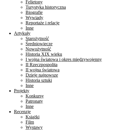
Felietony
Turystyka historyczna
Biografie
Wywiady
Reportaże i relacje
Inne
Artykuły
Starożytność
Średniowiecze
Nowożytność
Historia XIX wieku
I wojna światowa i okres międzywojenny
II Rzeczpospolita
II wojna światowa
Dzieje najnowsze
Historia sztuki
Inne
Projekty
Konkursy
Patronaty
Inne
Recenzje
Książki
Film
Wystawy