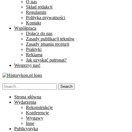
O nas
Skład redakcji
Regulamin
Polityka prywatności
Kontakt
Współpraca
Dołącz do nas
Zasady publikacji tekstów
Zasady pisania recenzji
Praktyki
Reklama
Jak uzyskać patronat?
Wesprzyj nas!
Strona główna
Wydarzenia
Rekonstrukcje
Konferencje
Wystawy
Inne
Publicystyka