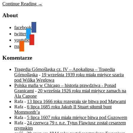
Continue Reading →
About
facebook
twitter
youtube
rss
Komentarze
Tragedia Górnośląska cz. IV – Apokalipsa – Tragedia
Górnośląska
-
19 września 1939 roku miała miejsce szarża
pod Wólką Węglową
Polska mafia w Chicago – historia prawdziwa - Ponad
Granicami
-
20 września 1926 roku miał miejsce zamach na
Ala Capone
Rafa
-
13 lipca 1666 roku rozegrała się bitwa pod Mątwami
Rafa
-
6 lipca 1685 roku Jakub II Stuart stłumił bunt
Mommonth’a
Rafa
-
5 lipca 1607 roku miała miejsce bitwa pod Guzowem
Rafa
-
24 czerwca 79 r. n.e. Tytus Flawiusz został cesarzem
rzymskim