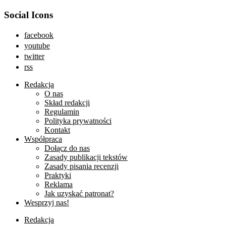
Social Icons
facebook
youtube
twitter
rss
Redakcja
O nas
Skład redakcji
Regulamin
Polityka prywatności
Kontakt
Współpraca
Dołącz do nas
Zasady publikacji tekstów
Zasady pisania recenzji
Praktyki
Reklama
Jak uzyskać patronat?
Wesprzyj nas!
Redakcja