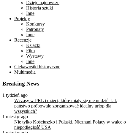
Dzieje najnowsze
Historia sztuki
Inne
Projekty
Konkursy
Patronaty
Inne
Recenzje
Książki
Film
Wystawy
Inne
Ciekawostki historyczne
Multimedia
Breaking News
1 tydzień ago
Wczasy w PRL i dzieci, które miały się nie nudzić. Jak
państwo próbowało zorganizować idealny urlop dla
wszystkich?
1 miesiąc ago
Nie tylko Kościuszko i Pułaski. Nieznani Polacy w walce o
niepodległość USA
1 miesiąc ago