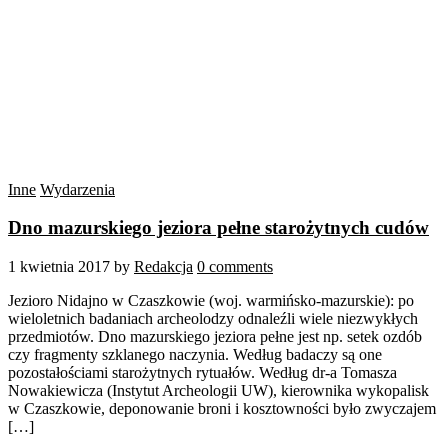
Inne
Wydarzenia
Dno mazurskiego jeziora pełne starożytnych cudów
1 kwietnia 2017
by
Redakcja
0 comments
Jezioro Nidajno w Czaszkowie (woj. warmińsko-mazurskie): po
wieloletnich badaniach archeolodzy odnaleźli wiele niezwykłych
przedmiotów. Dno mazurskiego jeziora pełne jest np. setek ozdób
czy fragmenty szklanego naczynia. Według badaczy są one
pozostałościami starożytnych rytuałów. Według dr-a Tomasza
Nowakiewicza (Instytut Archeologii UW), kierownika wykopalisk
w Czaszkowie, deponowanie broni i kosztowności było zwyczajem
[…]