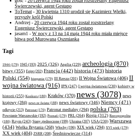
gość
-
20 czerwca 1944 roku został rozstrzelany Eugeniusz
Świerczewski, agent Gestapo
ToTemat
-
30 kwietnia 1310 urodził się Kazimierz Wielki,
przyszły król Polski
Andrzej
-
20 czerwca 1944 roku został rozstrzelany
Eugeniusz Świerczewski, agent Gestapo
jasam1
-
W nocy z 13 na 14 maja 1944 roku miała miejsce
bitwa pod Murowaną Oszmianką
Tagi
archeologia
(870)
2025
(326)
Anglia
(229)
1944
(179)
1945
(193)
historia
Francja
(442)
historia
(473)
bitwy
(355)
Egipt
(202)
II
Polski
(554)
II Wojna Światowa
(406)
III Rzesza
(201)
hiszpania
(179)
wojna światowa
(916)
IPN
(247)
kobiety w
I wojna światowa
(230)
news
(3078)
Kraków
(370)
historii
(255)
news
Konkurs
(180)
Niemcy
(471)
news światowy
(346)
krajowy
(284)
news ze świata
(188)
polska
(763)
Patronat medialny
(294)
odkrycie
(213)
Patronat
(170)
Rosja
(312)
PRL
(264)
Powstanie Warszawskie
(192)
Poznań
(179)
Rzeczpospolita
Warszawa
Rzym
(243)
Ukraina
(207)
USA
(230)
(180)
Stany zjednoczone
(199)
(434)
XIX wiek
(294)
Wielka Brytania
(268)
Włochy
(196)
XVI wiek
(179)
XX wiek
(404)
Średniowiecze
(314)
ZSRR
(208)