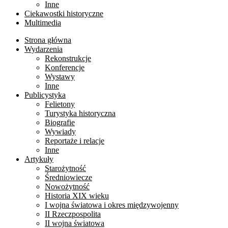
Inne
Ciekawostki historyczne
Multimedia
Strona główna
Wydarzenia
Rekonstrukcje
Konferencje
Wystawy
Inne
Publicystyka
Felietony
Turystyka historyczna
Biografie
Wywiady
Reportaże i relacje
Inne
Artykuły
Starożytność
Średniowiecze
Nowożytność
Historia XIX wieku
I wojna światowa i okres międzywojenny
II Rzeczpospolita
II wojna światowa