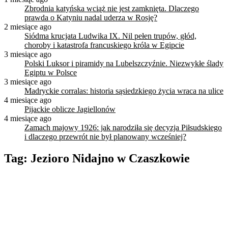
Zbrodnia katyńska wciąż nie jest zamknięta. Dlaczego
prawda o Katyniu nadal uderza w Rosję?
2 miesiące ago
Siódma krucjata Ludwika IX. Nil pełen trupów, głód,
choroby i katastrofa francuskiego króla w Egipcie
3 miesiące ago
Polski Luksor i piramidy na Lubelszczyźnie. Niezwykłe ślady
Egiptu w Polsce
3 miesiące ago
Madryckie corralas: historia sąsiedzkiego życia wraca na ulice
4 miesiące ago
Pijackie oblicze Jagiellonów
4 miesiące ago
Zamach majowy 1926: jak narodziła się decyzja Piłsudskiego
i dlaczego przewrót nie był planowany wcześniej?
Tag:
Jezioro Nidajno w Czaszkowie