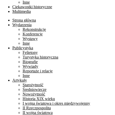
Inne
Ciekawostki historyczne
Multimedia
Strona główna
Wydarzenia
Rekonstrukcje
Konferencje
Wystawy
Inne
Publicystyka
Felietony
Turystyka historyczna
Biografie
Wywiady
Reportaże i relacje
Inne
Artykuły
Starożytność
Średniowiecze
Nowożytność
Historia XIX wieku
I wojna światowa i okres międzywojenny
II Rzeczpospolita
II wojna światowa