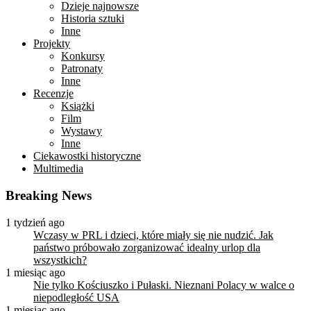
Dzieje najnowsze
Historia sztuki
Inne
Projekty
Konkursy
Patronaty
Inne
Recenzje
Książki
Film
Wystawy
Inne
Ciekawostki historyczne
Multimedia
Breaking News
1 tydzień ago
Wczasy w PRL i dzieci, które miały się nie nudzić. Jak
państwo próbowało zorganizować idealny urlop dla
wszystkich?
1 miesiąc ago
Nie tylko Kościuszko i Pułaski. Nieznani Polacy w walce o
niepodległość USA
1 miesiąc ago