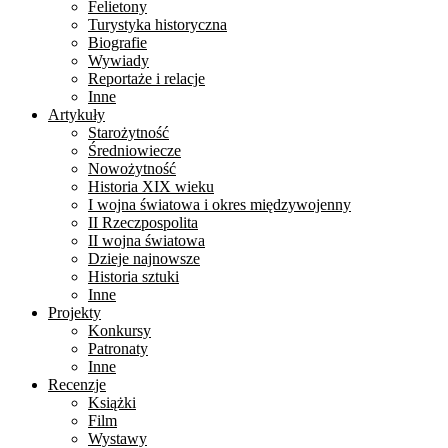
Felietony
Turystyka historyczna
Biografie
Wywiady
Reportaże i relacje
Inne
Artykuły
Starożytność
Średniowiecze
Nowożytność
Historia XIX wieku
I wojna światowa i okres międzywojenny
II Rzeczpospolita
II wojna światowa
Dzieje najnowsze
Historia sztuki
Inne
Projekty
Konkursy
Patronaty
Inne
Recenzje
Książki
Film
Wystawy