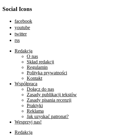
Social Icons
facebook
youtube
twitter
rss
Redakcja
O nas
Skład redakcji
Regulamin
Polityka prywatności
Kontakt
Współpraca
Dołącz do nas
Zasady publikacji tekstów
Zasady pisania recenzji
Praktyki
Reklama
Jak uzyskać patronat?
Wesprzyj nas!
Redakcja