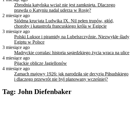
Zbrodnia katyńska wciąż nie jest zamknięta. Dlaczego
prawda o Katyniu nadal uderza w Rosję?
2 miesiące ago
Siódma krucjata Ludwika IX. Nil pełen trupów, głód,
choroby i katastrofa francuskiego króla w Egipcie
3 miesiące ago
Polski Luksor i piramidy na Lubelszczyźnie. Niezwykłe ślady
Egiptu w Polsce
3 miesiące ago
Madryckie corralas: historia sąsiedzkiego życia wraca na ulice
4 miesiące ago
Pijackie oblicze Jagiellonów
4 miesiące ago
Zamach majowy 1926: jak narodziła się decyzja Piłsudskiego
i dlaczego przewrót nie był planowany wcześniej?
Tag:
John Diefenbaker