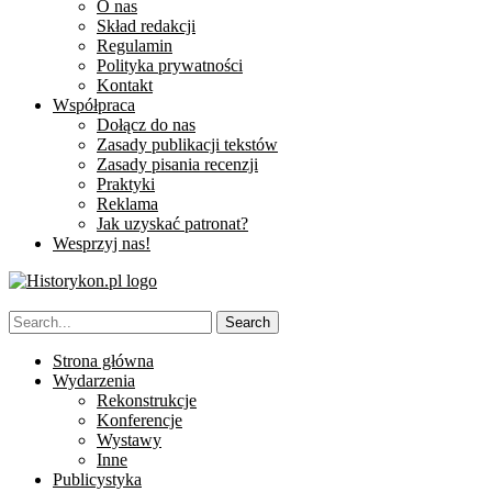
O nas
Skład redakcji
Regulamin
Polityka prywatności
Kontakt
Współpraca
Dołącz do nas
Zasady publikacji tekstów
Zasady pisania recenzji
Praktyki
Reklama
Jak uzyskać patronat?
Wesprzyj nas!
Strona główna
Wydarzenia
Rekonstrukcje
Konferencje
Wystawy
Inne
Publicystyka