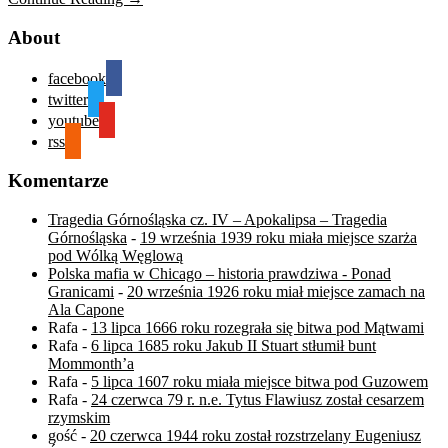
About
facebook
twitter
youtube
rss
Komentarze
Tragedia Górnośląska cz. IV – Apokalipsa – Tragedia
Górnośląska
-
19 września 1939 roku miała miejsce szarża
pod Wólką Węglową
Polska mafia w Chicago – historia prawdziwa - Ponad
Granicami
-
20 września 1926 roku miał miejsce zamach na
Ala Capone
Rafa
-
13 lipca 1666 roku rozegrała się bitwa pod Mątwami
Rafa
-
6 lipca 1685 roku Jakub II Stuart stłumił bunt
Mommonth’a
Rafa
-
5 lipca 1607 roku miała miejsce bitwa pod Guzowem
Rafa
-
24 czerwca 79 r. n.e. Tytus Flawiusz został cesarzem
rzymskim
gość
-
20 czerwca 1944 roku został rozstrzelany Eugeniusz