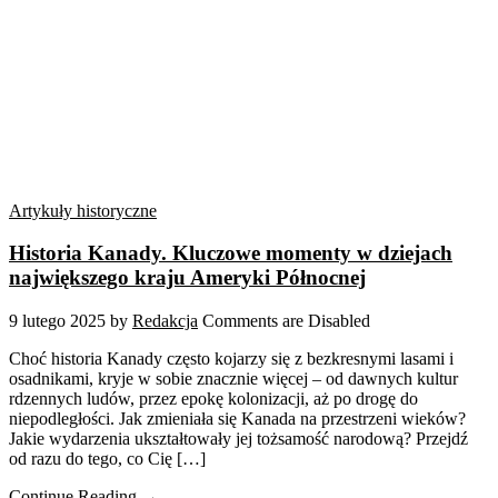
Artykuły historyczne
Historia Kanady. Kluczowe momenty w dziejach
największego kraju Ameryki Północnej
9 lutego 2025
by
Redakcja
Comments are Disabled
Choć historia Kanady często kojarzy się z bezkresnymi lasami i
osadnikami, kryje w sobie znacznie więcej – od dawnych kultur
rdzennych ludów, przez epokę kolonizacji, aż po drogę do
niepodległości. Jak zmieniała się Kanada na przestrzeni wieków?
Jakie wydarzenia ukształtowały jej tożsamość narodową? Przejdź
od razu do tego, co Cię […]
Continue Reading →