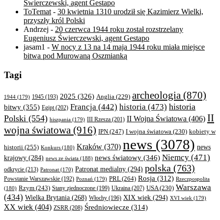
Świerczewski, agent Gestapo
ToTemat
-
30 kwietnia 1310 urodził się Kazimierz Wielki,
przyszły król Polski
Andrzej
-
20 czerwca 1944 roku został rozstrzelany
Eugeniusz Świerczewski, agent Gestapo
jasam1
-
W nocy z 13 na 14 maja 1944 roku miała miejsce
bitwa pod Murowaną Oszmianką
Tagi
archeologia
(870)
2025
(326)
Anglia
(229)
1944
(179)
1945
(193)
historia
Francja
(442)
historia
(473)
bitwy
(355)
Egipt
(202)
II
Polski
(554)
II Wojna Światowa
(406)
III Rzesza
(201)
hiszpania
(179)
wojna światowa
(916)
IPN
(247)
kobiety w
I wojna światowa
(230)
news
(3078)
Kraków
(370)
historii
(255)
news
Konkurs
(180)
Niemcy
(471)
news światowy
(346)
krajowy
(284)
news ze świata
(188)
polska
(763)
Patronat medialny
(294)
odkrycie
(213)
Patronat
(170)
Rosja
(312)
PRL
(264)
Powstanie Warszawskie
(192)
Poznań
(179)
Rzeczpospolita
Warszawa
Rzym
(243)
Ukraina
(207)
USA
(230)
(180)
Stany zjednoczone
(199)
(434)
XIX wiek
(294)
Wielka Brytania
(268)
Włochy
(196)
XVI wiek
(179)
XX wiek
(404)
Średniowiecze
(314)
ZSRR
(208)