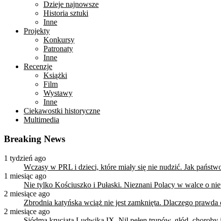
Dzieje najnowsze
Historia sztuki
Inne
Projekty
Konkursy
Patronaty
Inne
Recenzje
Książki
Film
Wystawy
Inne
Ciekawostki historyczne
Multimedia
Breaking News
1 tydzień ago
Wczasy w PRL i dzieci, które miały się nie nudzić. Jak państ
1 miesiąc ago
Nie tylko Kościuszko i Pułaski. Nieznani Polacy w walce o n
2 miesiące ago
Zbrodnia katyńska wciąż nie jest zamknięta. Dlaczego prawda
2 miesiące ago
Siódma krucjata Ludwika IX. Nil pełen trupów, głód, choroby i