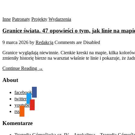
Inne
Patronaty
Projekty
Wydarzenia
Granice świata. 47 opowieści o tym, jak linie na mapi
9 marca 2026
by
Redakcja
Comments are Disabled
Granice wyglądają niewinnie. Cienkie kreski na mapie, kilka kolorów,
zmieniły historię bierze na warsztat właśnie te linie i pokazuje, że ż
Continue Reading →
About
facebook
twitter
youtube
rss
Komentarze
Tragedia Górnośląska cz. IV – Apokalipsa – Tragedia Górnośl