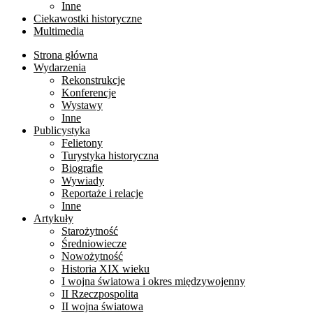
Inne
Ciekawostki historyczne
Multimedia
Strona główna
Wydarzenia
Rekonstrukcje
Konferencje
Wystawy
Inne
Publicystyka
Felietony
Turystyka historyczna
Biografie
Wywiady
Reportaże i relacje
Inne
Artykuły
Starożytność
Średniowiecze
Nowożytność
Historia XIX wieku
I wojna światowa i okres międzywojenny
II Rzeczpospolita
II wojna światowa