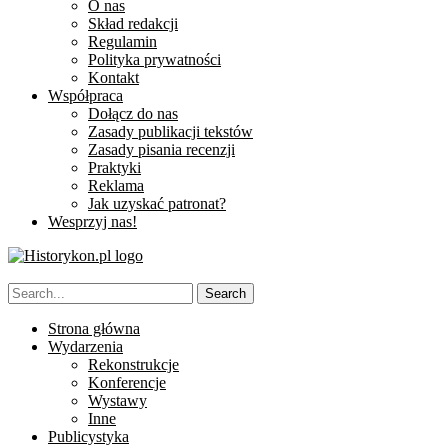
O nas
Skład redakcji
Regulamin
Polityka prywatności
Kontakt
Współpraca
Dołącz do nas
Zasady publikacji tekstów
Zasady pisania recenzji
Praktyki
Reklama
Jak uzyskać patronat?
Wesprzyj nas!
Strona główna
Wydarzenia
Rekonstrukcje
Konferencje
Wystawy
Inne
Publicystyka