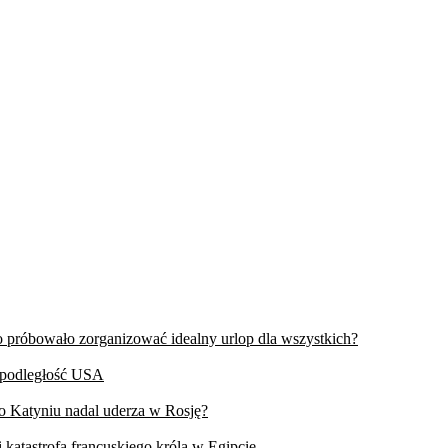
wo próbowało zorganizować idealny urlop dla wszystkich?
iepodległość USA
 o Katyniu nadal uderza w Rosję?
 katastrofa francuskiego króla w Egipcie