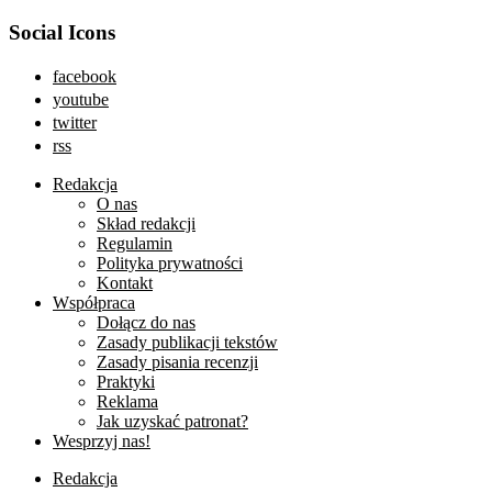
Social Icons
facebook
youtube
twitter
rss
Redakcja
O nas
Skład redakcji
Regulamin
Polityka prywatności
Kontakt
Współpraca
Dołącz do nas
Zasady publikacji tekstów
Zasady pisania recenzji
Praktyki
Reklama
Jak uzyskać patronat?
Wesprzyj nas!
Redakcja