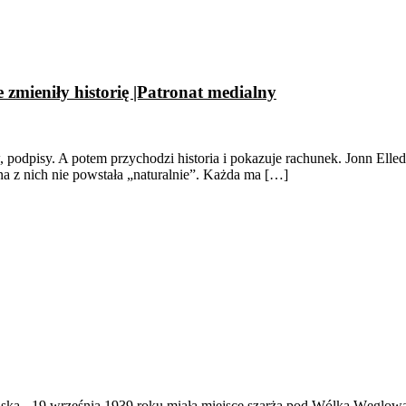
e zmieniły historię |Patronat medialny
 podpisy. A potem przychodzi historia i pokazuje rachunek. Jonn Elled
adna z nich nie powstała „naturalnie”. Każda ma […]
ąska
-
19 września 1939 roku miała miejsce szarża pod Wólką Węglow