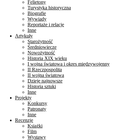
Felietony
Turystyka historyczna
Biografie
Wywiady
Reportaże i relacje
Inne
Artykuły
Starożytność
Średniowiecze
Nowożytność
Historia XIX wieku
I wojna światowa i okres międzywojenny
II Rzeczpospolita
II wojna światowa
Dzieje najnowsze
Historia sztuki
Inne
Projekty
Konkursy
Patronaty
Inne
Recenzje
Książki
Film
Wystawy