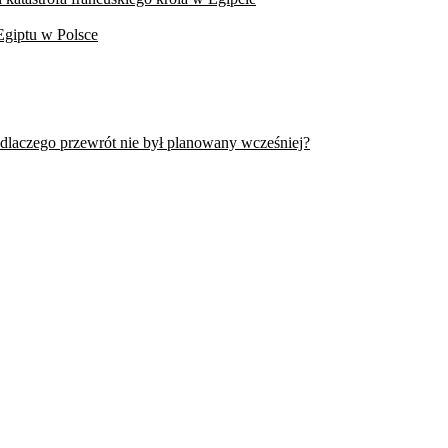
Egiptu w Polsce
 dlaczego przewrót nie był planowany wcześniej?