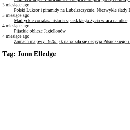
3 miesiące ago
Polski Luksor i piramidy na Lubelszczyźnie. Niezwykłe ślady 
3 miesiące ago
Madryckie corralas: historia sąsiedzkiego życia wraca na ulice
4 miesiące ago
Pijackie oblicze Jagiellonów
4 miesiące ago
Zamach majowy 1926: jak narodziła się decyzja Piłsudskiego i
Tag:
Jonn Elledge