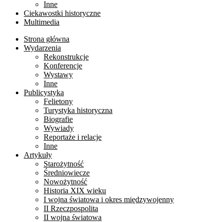
Inne
Ciekawostki historyczne
Multimedia
Strona główna
Wydarzenia
Rekonstrukcje
Konferencje
Wystawy
Inne
Publicystyka
Felietony
Turystyka historyczna
Biografie
Wywiady
Reportaże i relacje
Inne
Artykuły
Starożytność
Średniowiecze
Nowożytność
Historia XIX wieku
I wojna światowa i okres międzywojenny
II Rzeczpospolita
II wojna światowa