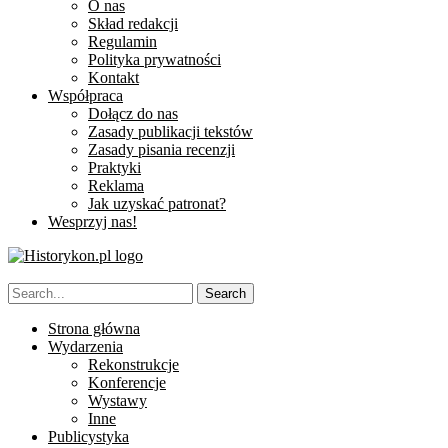
O nas
Skład redakcji
Regulamin
Polityka prywatności
Kontakt
Współpraca
Dołącz do nas
Zasady publikacji tekstów
Zasady pisania recenzji
Praktyki
Reklama
Jak uzyskać patronat?
Wesprzyj nas!
Strona główna
Wydarzenia
Rekonstrukcje
Konferencje
Wystawy
Inne
Publicystyka