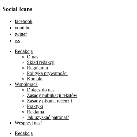
Social Icons
facebook
youtube
twitter
rss
Redakcja
O nas
Skład redakcji
Regulamin
Polityka prywatności
Kontakt
Współpraca
Dołącz do nas
Zasady publikacji tekstów
Zasady pisania recenzji
Praktyki
Reklama
Jak uzyskać patronat?
Wesprzyj nas!
Redakcja