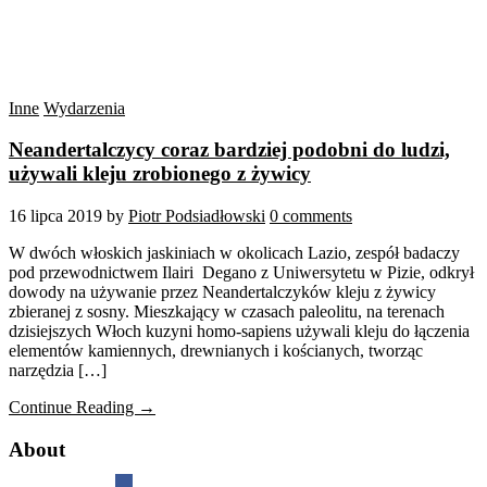
Inne
Wydarzenia
Neandertalczycy coraz bardziej podobni do ludzi,
używali kleju zrobionego z żywicy
16 lipca 2019
by
Piotr Podsiadłowski
0 comments
W dwóch włoskich jaskiniach w okolicach Lazio, zespół badaczy
pod przewodnictwem Ilairi Degano z Uniwersytetu w Pizie, odkrył
dowody na używanie przez Neandertalczyków kleju z żywicy
zbieranej z sosny. Mieszkający w czasach paleolitu, na terenach
dzisiejszych Włoch kuzyni homo-sapiens używali kleju do łączenia
elementów kamiennych, drewnianych i kościanych, tworząc
narzędzia […]
Continue Reading →
About