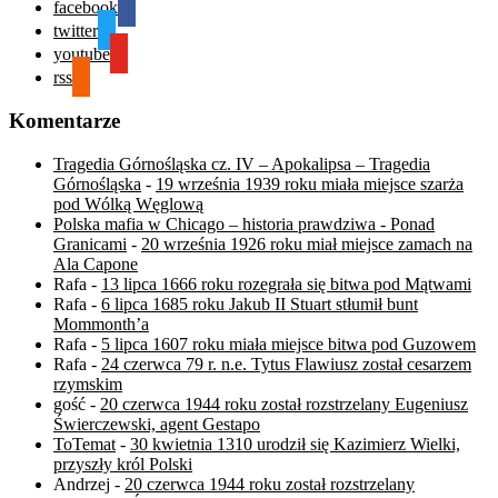
facebook
twitter
youtube
rss
Komentarze
Tragedia Górnośląska cz. IV – Apokalipsa – Tragedia
Górnośląska
-
19 września 1939 roku miała miejsce szarża
pod Wólką Węglową
Polska mafia w Chicago – historia prawdziwa - Ponad
Granicami
-
20 września 1926 roku miał miejsce zamach na
Ala Capone
Rafa
-
13 lipca 1666 roku rozegrała się bitwa pod Mątwami
Rafa
-
6 lipca 1685 roku Jakub II Stuart stłumił bunt
Mommonth’a
Rafa
-
5 lipca 1607 roku miała miejsce bitwa pod Guzowem
Rafa
-
24 czerwca 79 r. n.e. Tytus Flawiusz został cesarzem
rzymskim
gość
-
20 czerwca 1944 roku został rozstrzelany Eugeniusz
Świerczewski, agent Gestapo
ToTemat
-
30 kwietnia 1310 urodził się Kazimierz Wielki,
przyszły król Polski
Andrzej
-
20 czerwca 1944 roku został rozstrzelany