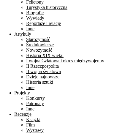
Felietony
Turystyka historyczna
Biografie
Wywiady
Reportaże i relacje
Inne
Artykuły
Starożytność
Średniowiecze
Nowożytność
Historia XIX wieku
I wojna światowa i okres międzywojenny
II Rzeczpospolita
II wojna światowa
Dzieje najnowsze
Historia sztuki
Inne
Projekty
Konkursy
Patronaty
Inne
Recenzje
Książki
Film
Wystawy