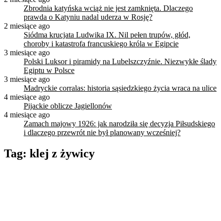
Zbrodnia katyńska wciąż nie jest zamknięta. Dlaczego
prawda o Katyniu nadal uderza w Rosję?
2 miesiące ago
Siódma krucjata Ludwika IX. Nil pełen trupów, głód,
choroby i katastrofa francuskiego króla w Egipcie
3 miesiące ago
Polski Luksor i piramidy na Lubelszczyźnie. Niezwykłe ślady
Egiptu w Polsce
3 miesiące ago
Madryckie corralas: historia sąsiedzkiego życia wraca na ulice
4 miesiące ago
Pijackie oblicze Jagiellonów
4 miesiące ago
Zamach majowy 1926: jak narodziła się decyzja Piłsudskiego
i dlaczego przewrót nie był planowany wcześniej?
Tag:
klej z żywicy