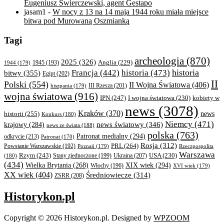
Eugeniusz Świerczewski, agent Gestapo
jasam1
-
W nocy z 13 na 14 maja 1944 roku miała miejsce
bitwa pod Murowaną Oszmianką
Tagi
archeologia
(870)
2025
(326)
Anglia
(229)
1944
(179)
1945
(193)
historia
Francja
(442)
historia
(473)
bitwy
(355)
Egipt
(202)
II
Polski
(554)
II Wojna Światowa
(406)
III Rzesza
(201)
hiszpania
(179)
wojna światowa
(916)
IPN
(247)
kobiety w
I wojna światowa
(230)
news
(3078)
Kraków
(370)
historii
(255)
news
Konkurs
(180)
Niemcy
(471)
news światowy
(346)
krajowy
(284)
news ze świata
(188)
polska
(763)
Patronat medialny
(294)
odkrycie
(213)
Patronat
(170)
Rosja
(312)
PRL
(264)
Powstanie Warszawskie
(192)
Poznań
(179)
Rzeczpospolita
Warszawa
Rzym
(243)
Ukraina
(207)
USA
(230)
(180)
Stany zjednoczone
(199)
(434)
XIX wiek
(294)
Wielka Brytania
(268)
Włochy
(196)
XVI wiek
(179)
XX wiek
(404)
Średniowiecze
(314)
ZSRR
(208)
Historykon.pl
Copyright © 2026 Historykon.pl.
Designed by
WPZOOM