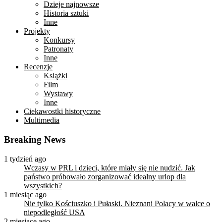
Dzieje najnowsze
Historia sztuki
Inne
Projekty
Konkursy
Patronaty
Inne
Recenzje
Książki
Film
Wystawy
Inne
Ciekawostki historyczne
Multimedia
Breaking News
1 tydzień ago
Wczasy w PRL i dzieci, które miały się nie nudzić. Jak
państwo próbowało zorganizować idealny urlop dla
wszystkich?
1 miesiąc ago
Nie tylko Kościuszko i Pułaski. Nieznani Polacy w walce o
niepodległość USA
2 miesiące ago