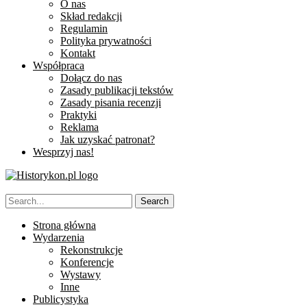
O nas
Skład redakcji
Regulamin
Polityka prywatności
Kontakt
Współpraca
Dołącz do nas
Zasady publikacji tekstów
Zasady pisania recenzji
Praktyki
Reklama
Jak uzyskać patronat?
Wesprzyj nas!
Strona główna
Wydarzenia
Rekonstrukcje
Konferencje
Wystawy
Inne
Publicystyka