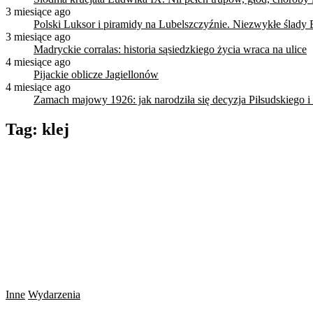
3 miesiące ago
Polski Luksor i piramidy na Lubelszczyźnie. Niezwykłe ślady 
3 miesiące ago
Madryckie corralas: historia sąsiedzkiego życia wraca na ulice
4 miesiące ago
Pijackie oblicze Jagiellonów
4 miesiące ago
Zamach majowy 1926: jak narodziła się decyzja Piłsudskiego i
Tag:
klej
Inne
Wydarzenia