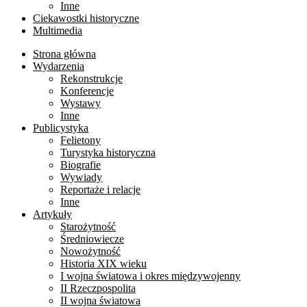
Inne
Ciekawostki historyczne
Multimedia
Strona główna
Wydarzenia
Rekonstrukcje
Konferencje
Wystawy
Inne
Publicystyka
Felietony
Turystyka historyczna
Biografie
Wywiady
Reportaże i relacje
Inne
Artykuły
Starożytność
Średniowiecze
Nowożytność
Historia XIX wieku
I wojna światowa i okres międzywojenny
II Rzeczpospolita
II wojna światowa