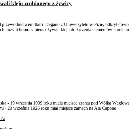
wali kleju zrobionego z żywicy
d przewodnictwem Ilairi Degano z Uniwersytetu w Pizie, odkrył dowo
łoch kuzyni homo-sapiens używali kleju do łączenia elementów kamien
ąska
-
19 września 1939 roku miała miejsce szarża pod Wólką Węglow
mi
-
20 września 1926 roku miał miejsce zamach na Ala Capone
h’a
zymskim