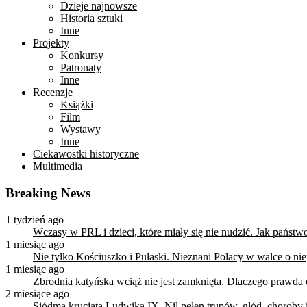
Dzieje najnowsze
Historia sztuki
Inne
Projekty
Konkursy
Patronaty
Inne
Recenzje
Książki
Film
Wystawy
Inne
Ciekawostki historyczne
Multimedia
Breaking News
1 tydzień ago
Wczasy w PRL i dzieci, które miały się nie nudzić. Jak państ
1 miesiąc ago
Nie tylko Kościuszko i Pułaski. Nieznani Polacy w walce o n
1 miesiąc ago
Zbrodnia katyńska wciąż nie jest zamknięta. Dlaczego prawda
2 miesiące ago
Siódma krucjata Ludwika IX. Nil pełen trupów, głód, choroby i