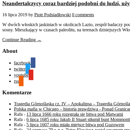
Neandertalczycy coraz bardziej podobni do ludzi, uży
16 lipca 2019
by
Piotr Podsiadłowski
0 comments
W dwóch włoskich jaskiniach w okolicach Lazio, zespół badaczy po
sosny. Mieszkający w czasach paleolitu, na terenach dzisiejszych W
Continue Reading →
About
facebook
twitter
youtube
rss
Komentarze
Tragedia Górnośląska cz. IV – Apokalipsa – Tragedia Górnośl
Polska mafia w Chicago – historia prawdziwa - Ponad Granica
Rafa
-
13 lipca 1666 roku rozegrała się bitwa pod Mątwami
Rafa
-
6 lipca 1685 roku Jakub II Stuart stłumił bunt Mommont
Rafa
-
5 lipca 1607 roku miała miejsce bitwa pod Guzowem
Rafa
-
24 czerwca 79 r. n.e. Tytus Flawiusz został cesarzem r