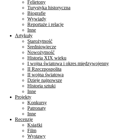
Felietony
Turystyka historyczna
Biografie
Wywiady
Reportaże i relacje
Inne
Artykuły
Starożytność
Średniowiecze
Nowożytność
Historia XIX wieku
I wojna światowa i okres międzywojenny
II Rzeczpospolita
II wojna światowa
Dzieje najnowsze
Historia sztuki
Inne
Projekty
Konkursy
Patronaty
Inne
Recenzje
Książki
Film
Wystawy