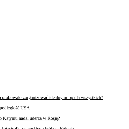
wo próbowało zorganizować idealny urlop dla wszystkich?
iepodległość USA
 o Katyniu nadal uderza w Rosję?
 katastrofa francuskiego króla w Egipcie