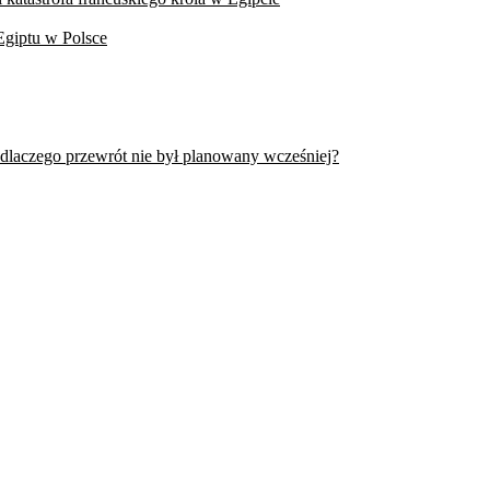
Egiptu w Polsce
 dlaczego przewrót nie był planowany wcześniej?