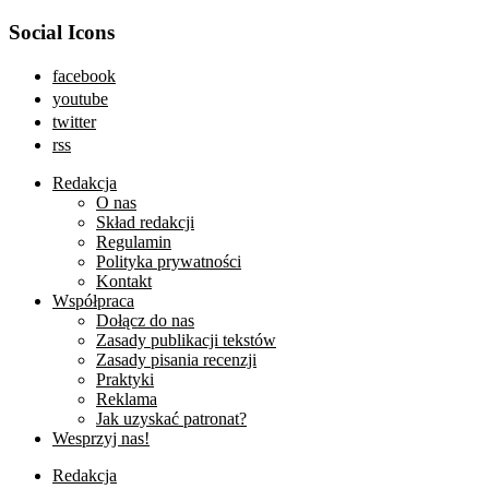
Social Icons
facebook
youtube
twitter
rss
Redakcja
O nas
Skład redakcji
Regulamin
Polityka prywatności
Kontakt
Współpraca
Dołącz do nas
Zasady publikacji tekstów
Zasady pisania recenzji
Praktyki
Reklama
Jak uzyskać patronat?
Wesprzyj nas!
Redakcja