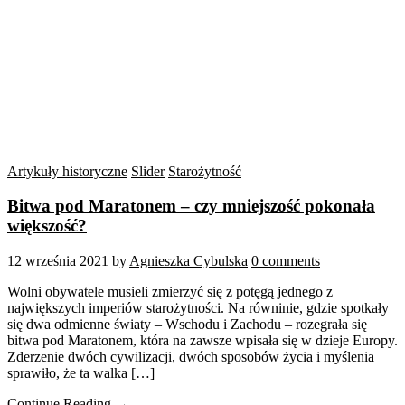
Artykuły historyczne
Slider
Starożytność
Bitwa pod Maratonem – czy mniejszość pokonała
większość?
12 września 2021
by
Agnieszka Cybulska
0 comments
Wolni obywatele musieli zmierzyć się z potęgą jednego z
największych imperiów starożytności. Na równinie, gdzie spotkały
się dwa odmienne światy – Wschodu i Zachodu – rozegrała się
bitwa pod Maratonem, która na zawsze wpisała się w dzieje Europy.
Zderzenie dwóch cywilizacji, dwóch sposobów życia i myślenia
sprawiło, że ta walka […]
Continue Reading →