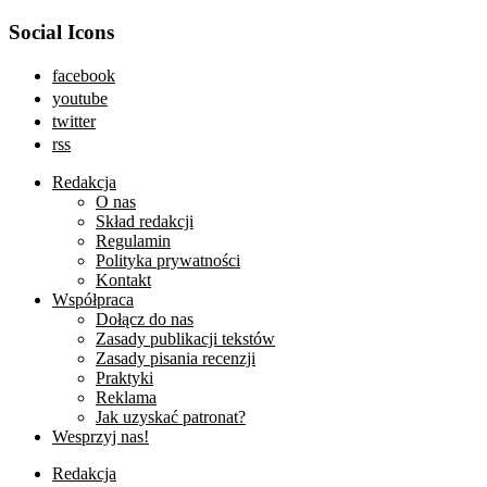
Social Icons
facebook
youtube
twitter
rss
Redakcja
O nas
Skład redakcji
Regulamin
Polityka prywatności
Kontakt
Współpraca
Dołącz do nas
Zasady publikacji tekstów
Zasady pisania recenzji
Praktyki
Reklama
Jak uzyskać patronat?
Wesprzyj nas!
Redakcja