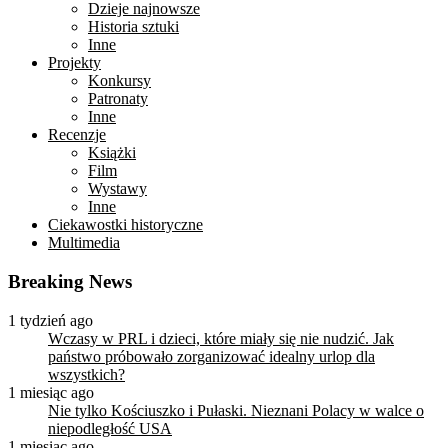
Dzieje najnowsze
Historia sztuki
Inne
Projekty
Konkursy
Patronaty
Inne
Recenzje
Książki
Film
Wystawy
Inne
Ciekawostki historyczne
Multimedia
Breaking News
1 tydzień ago
Wczasy w PRL i dzieci, które miały się nie nudzić. Jak
państwo próbowało zorganizować idealny urlop dla
wszystkich?
1 miesiąc ago
Nie tylko Kościuszko i Pułaski. Nieznani Polacy w walce o
niepodległość USA
1 miesiąc ago