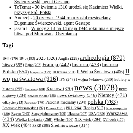
Świerczewski, agent Gestapo
ToTemat
-
30 kwietnia 1310 urodził się Kazimierz Wielki,
przyszły król Polski
Andrzej
-
20 czerwca 1944 roku został rozstrzelany
Eugeniusz Świerczewski, agent Gestapo
jasam1
-
W nocy z 13 na 14 maja 1944 roku miała miejsce
bitwa pod Murowaną Oszmianką
Tagi
archeologia
(870)
2025
(326)
Anglia
(229)
1944
(179)
1945
(193)
historia
Francja
(442)
historia
(473)
bitwy
(355)
Egipt
(202)
II
Polski
(554)
II Wojna Światowa
(406)
III Rzesza
(201)
hiszpania
(179)
wojna światowa
(916)
IPN
(247)
kobiety w
I wojna światowa
(230)
news
(3078)
Kraków
(370)
historii
(255)
news
Konkurs
(180)
Niemcy
(471)
news światowy
(346)
krajowy
(284)
news ze świata
(188)
polska
(763)
Patronat medialny
(294)
odkrycie
(213)
Patronat
(170)
Rosja
(312)
PRL
(264)
Powstanie Warszawskie
(192)
Poznań
(179)
Rzeczpospolita
Warszawa
Rzym
(243)
Ukraina
(207)
USA
(230)
(180)
Stany zjednoczone
(199)
(434)
XIX wiek
(294)
Wielka Brytania
(268)
Włochy
(196)
XVI wiek
(179)
XX wiek
(404)
Średniowiecze
(314)
ZSRR
(208)