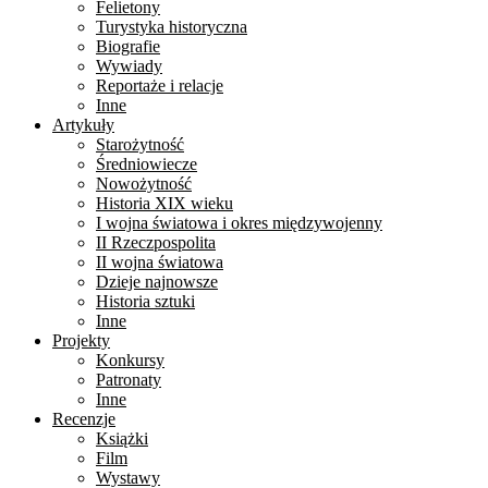
Felietony
Turystyka historyczna
Biografie
Wywiady
Reportaże i relacje
Inne
Artykuły
Starożytność
Średniowiecze
Nowożytność
Historia XIX wieku
I wojna światowa i okres międzywojenny
II Rzeczpospolita
II wojna światowa
Dzieje najnowsze
Historia sztuki
Inne
Projekty
Konkursy
Patronaty
Inne
Recenzje
Książki
Film
Wystawy