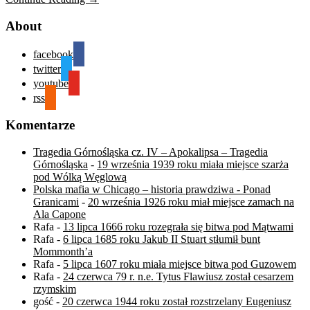
About
facebook
twitter
youtube
rss
Komentarze
Tragedia Górnośląska cz. IV – Apokalipsa – Tragedia
Górnośląska
-
19 września 1939 roku miała miejsce szarża
pod Wólką Węglową
Polska mafia w Chicago – historia prawdziwa - Ponad
Granicami
-
20 września 1926 roku miał miejsce zamach na
Ala Capone
Rafa
-
13 lipca 1666 roku rozegrała się bitwa pod Mątwami
Rafa
-
6 lipca 1685 roku Jakub II Stuart stłumił bunt
Mommonth’a
Rafa
-
5 lipca 1607 roku miała miejsce bitwa pod Guzowem
Rafa
-
24 czerwca 79 r. n.e. Tytus Flawiusz został cesarzem
rzymskim
gość
-
20 czerwca 1944 roku został rozstrzelany Eugeniusz