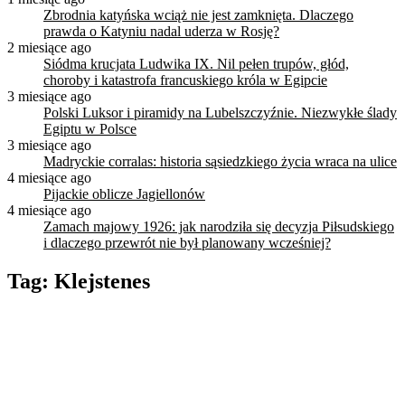
Zbrodnia katyńska wciąż nie jest zamknięta. Dlaczego
prawda o Katyniu nadal uderza w Rosję?
2 miesiące ago
Siódma krucjata Ludwika IX. Nil pełen trupów, głód,
choroby i katastrofa francuskiego króla w Egipcie
3 miesiące ago
Polski Luksor i piramidy na Lubelszczyźnie. Niezwykłe ślady
Egiptu w Polsce
3 miesiące ago
Madryckie corralas: historia sąsiedzkiego życia wraca na ulice
4 miesiące ago
Pijackie oblicze Jagiellonów
4 miesiące ago
Zamach majowy 1926: jak narodziła się decyzja Piłsudskiego
i dlaczego przewrót nie był planowany wcześniej?
Tag:
Klejstenes