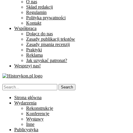
O nas
Skład redakcji
Regulamin
Polityka prywatności
Kontakt
Współpraca
Dołącz do nas
Zasady publikacji tekstów
Zasady pisania recenzji
Praktyki
Reklama
Jak uzyskać patronat?
Wesprzyj nas!
Strona główna
Wydarzenia
Rekonstrukcje
Konferencje
Wystawy
Inne
Publicystyka