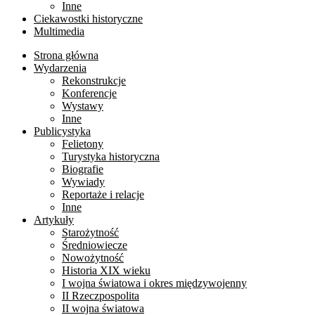
Inne
Ciekawostki historyczne
Multimedia
Strona główna
Wydarzenia
Rekonstrukcje
Konferencje
Wystawy
Inne
Publicystyka
Felietony
Turystyka historyczna
Biografie
Wywiady
Reportaże i relacje
Inne
Artykuły
Starożytność
Średniowiecze
Nowożytność
Historia XIX wieku
I wojna światowa i okres międzywojenny
II Rzeczpospolita
II wojna światowa