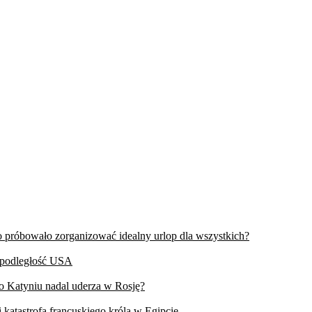
wo próbowało zorganizować idealny urlop dla wszystkich?
iepodległość USA
 o Katyniu nadal uderza w Rosję?
 katastrofa francuskiego króla w Egipcie