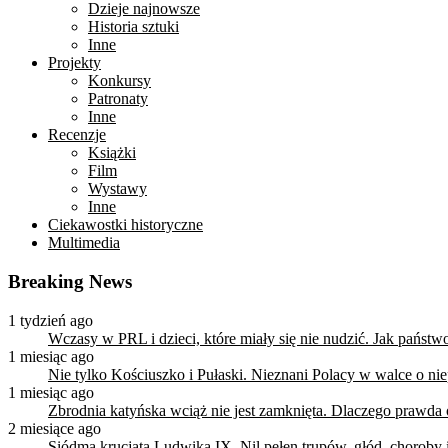
Dzieje najnowsze
Historia sztuki
Inne
Projekty
Konkursy
Patronaty
Inne
Recenzje
Książki
Film
Wystawy
Inne
Ciekawostki historyczne
Multimedia
Breaking News
1 tydzień ago
Wczasy w PRL i dzieci, które miały się nie nudzić. Jak państ
1 miesiąc ago
Nie tylko Kościuszko i Pułaski. Nieznani Polacy w walce o n
1 miesiąc ago
Zbrodnia katyńska wciąż nie jest zamknięta. Dlaczego prawda
2 miesiące ago
Siódma krucjata Ludwika IX. Nil pełen trupów, głód, choroby i