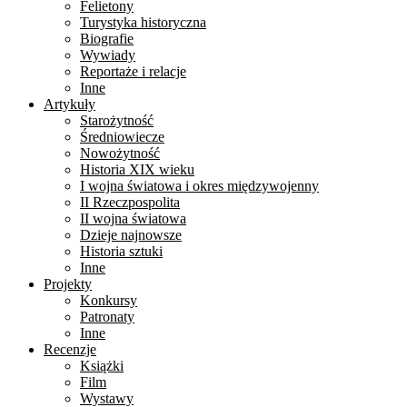
Felietony
Turystyka historyczna
Biografie
Wywiady
Reportaże i relacje
Inne
Artykuły
Starożytność
Średniowiecze
Nowożytność
Historia XIX wieku
I wojna światowa i okres międzywojenny
II Rzeczpospolita
II wojna światowa
Dzieje najnowsze
Historia sztuki
Inne
Projekty
Konkursy
Patronaty
Inne
Recenzje
Książki
Film
Wystawy