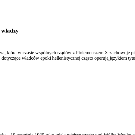
j władzy
ólowa, która w czasie wspólnych rządów z Ptolemeuszem X zachowuje pi
 dotyczące władców epoki hellenistycznej często operują językiem tytu
ąska
-
19 września 1939 roku miała miejsce szarża pod Wólką Węglow