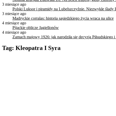
3 miesiące ago
Polski Luksor i piramidy na Lubelszczyźnie. Niezwykłe ślady 
3 miesiące ago
Madryckie corralas: historia sąsiedzkiego życia wraca na ulice
4 miesiące ago
Pijackie oblicze Jagiellonów
4 miesiące ago
Zamach majowy 1926: jak narodziła się decyzja Piłsudskiego i
Tag:
Kleopatra I Syra