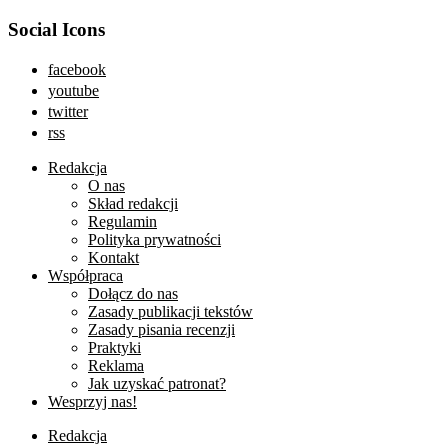
Social Icons
facebook
youtube
twitter
rss
Redakcja
O nas
Skład redakcji
Regulamin
Polityka prywatności
Kontakt
Współpraca
Dołącz do nas
Zasady publikacji tekstów
Zasady pisania recenzji
Praktyki
Reklama
Jak uzyskać patronat?
Wesprzyj nas!
Redakcja