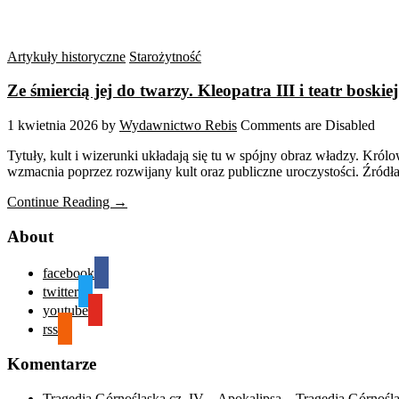
Artykuły historyczne
Starożytność
Ze śmiercią jej do twarzy. Kleopatra III i teatr boskie
1 kwietnia 2026
by
Wydawnictwo Rebis
Comments are Disabled
Tytuły, kult i wizerunki układają się tu w spójny obraz władzy. Kr
wzmacnia poprzez rozwijany kult oraz publiczne uroczystości. Źródła
Continue Reading →
About
facebook
twitter
youtube
rss
Komentarze
Tragedia Górnośląska cz. IV – Apokalipsa – Tragedia Górnośl