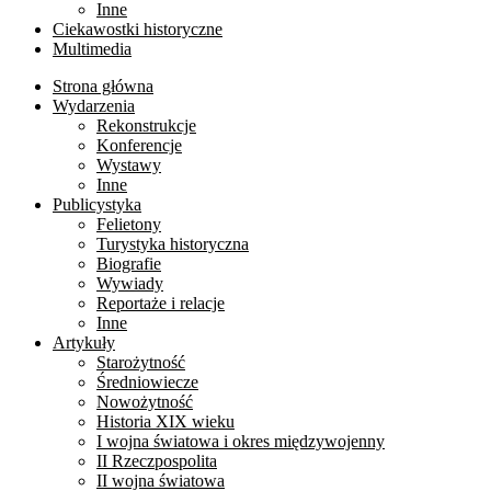
Inne
Ciekawostki historyczne
Multimedia
Strona główna
Wydarzenia
Rekonstrukcje
Konferencje
Wystawy
Inne
Publicystyka
Felietony
Turystyka historyczna
Biografie
Wywiady
Reportaże i relacje
Inne
Artykuły
Starożytność
Średniowiecze
Nowożytność
Historia XIX wieku
I wojna światowa i okres międzywojenny
II Rzeczpospolita
II wojna światowa