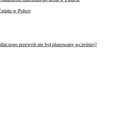
Egiptu w Polsce
 dlaczego przewrót nie był planowany wcześniej?