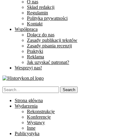
O nas
Skład redakcji
Regulamin
Polityka prywatności
Kontakt
Współpraca
Dołącz do nas
Zasady publikacji tekstów
Zasady pisania recenzji
Praktyki
Reklama
Jak uzyskać patronat?
Wesprzyj nas!
Strona główna
Wydarzenia
Rekonstrukcje
Konferencje
Wystawy
Inne
Publicystyka