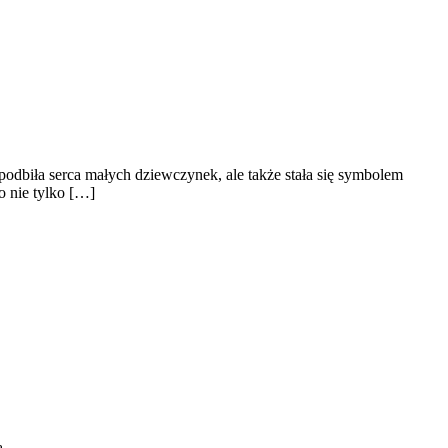
podbiła serca małych dziewczynek, ale także stała się symbolem
o nie tylko […]
ą