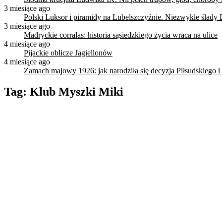
3 miesiące ago
Polski Luksor i piramidy na Lubelszczyźnie. Niezwykłe ślady 
3 miesiące ago
Madryckie corralas: historia sąsiedzkiego życia wraca na ulice
4 miesiące ago
Pijackie oblicze Jagiellonów
4 miesiące ago
Zamach majowy 1926: jak narodziła się decyzja Piłsudskiego i
Tag:
Klub Myszki Miki