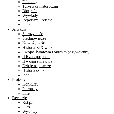
Felietony
Turystyka historyczna
Biografie
Wywiady
Reportaże i relacje
Inne
Artykuły
Starożytność
Średniowiecze
Nowożytność
Historia XIX wieku
I wojna światowa i okres międzywojenny
II Rzeczpospolita
II wojna światowa
Dzieje najnowsze
Historia sztuki
Inne
Projekty
Konkursy
Patronaty
Inne
Recenzje
Książki
Film
Wystawy