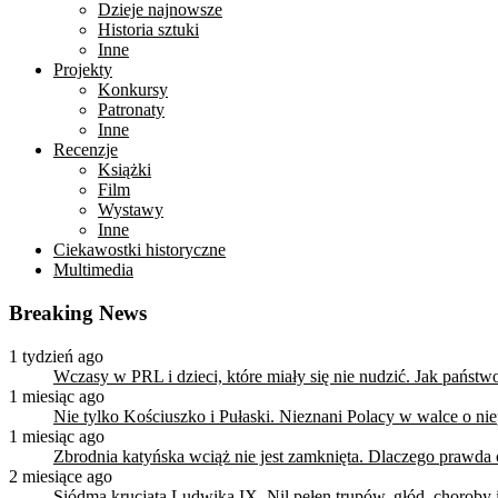
Dzieje najnowsze
Historia sztuki
Inne
Projekty
Konkursy
Patronaty
Inne
Recenzje
Książki
Film
Wystawy
Inne
Ciekawostki historyczne
Multimedia
Breaking News
1 tydzień ago
Wczasy w PRL i dzieci, które miały się nie nudzić. Jak państ
1 miesiąc ago
Nie tylko Kościuszko i Pułaski. Nieznani Polacy w walce o n
1 miesiąc ago
Zbrodnia katyńska wciąż nie jest zamknięta. Dlaczego prawda
2 miesiące ago
Siódma krucjata Ludwika IX. Nil pełen trupów, głód, choroby i