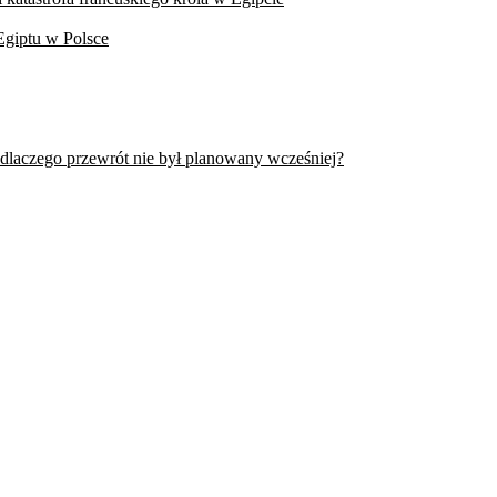
Egiptu w Polsce
 dlaczego przewrót nie był planowany wcześniej?