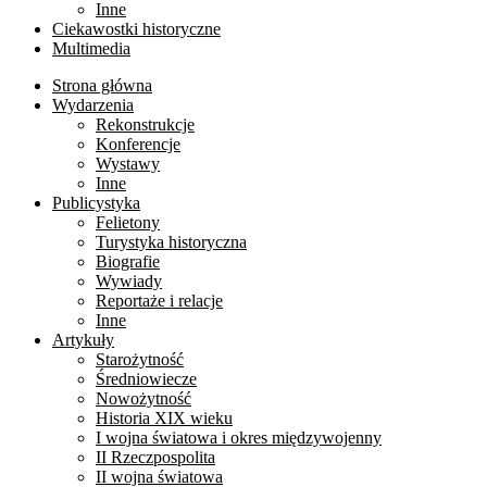
Inne
Ciekawostki historyczne
Multimedia
Strona główna
Wydarzenia
Rekonstrukcje
Konferencje
Wystawy
Inne
Publicystyka
Felietony
Turystyka historyczna
Biografie
Wywiady
Reportaże i relacje
Inne
Artykuły
Starożytność
Średniowiecze
Nowożytność
Historia XIX wieku
I wojna światowa i okres międzywojenny
II Rzeczpospolita
II wojna światowa