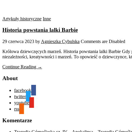
Artykuły historyczne
Inne
Historia powstania lalki Barbie
29 czerwca 2023
by
Agnieszka Cybulska
Comments are Disabled
Królowa dziewczęcych marzeń. Historia powstania lalki Barbie Gdy pi
niezależności, kreatywności i marzeń. To opowieść o dziewczynce, kt
Continue Reading →
About
facebook
twitter
youtube
rss
Komentarze
Tragedia Górnośląska cz. IV – Apokalipsa – Tragedia Górnośl