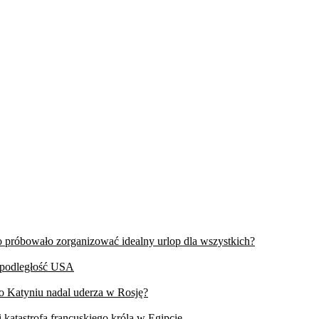
wo próbowało zorganizować idealny urlop dla wszystkich?
iepodległość USA
 o Katyniu nadal uderza w Rosję?
 katastrofa francuskiego króla w Egipcie