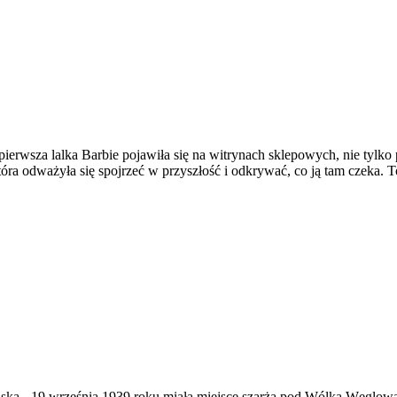
erwsza lalka Barbie pojawiła się na witrynach sklepowych, nie tylko 
óra odważyła się spojrzeć w przyszłość i odkrywać, co ją tam czeka. T
ąska
-
19 września 1939 roku miała miejsce szarża pod Wólką Węglow