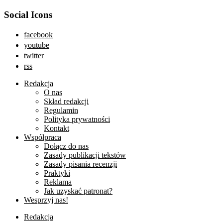
Social Icons
facebook
youtube
twitter
rss
Redakcja
O nas
Skład redakcji
Regulamin
Polityka prywatności
Kontakt
Współpraca
Dołącz do nas
Zasady publikacji tekstów
Zasady pisania recenzji
Praktyki
Reklama
Jak uzyskać patronat?
Wesprzyj nas!
Redakcja