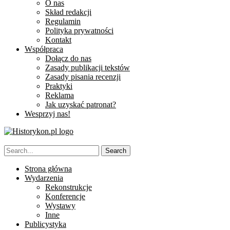
O nas
Skład redakcji
Regulamin
Polityka prywatności
Kontakt
Współpraca
Dołącz do nas
Zasady publikacji tekstów
Zasady pisania recenzji
Praktyki
Reklama
Jak uzyskać patronat?
Wesprzyj nas!
Strona główna
Wydarzenia
Rekonstrukcje
Konferencje
Wystawy
Inne
Publicystyka