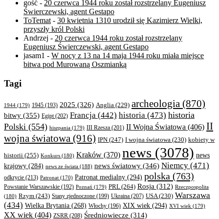
gość
-
20 czerwca 1944 roku został rozstrzelany Eugeniusz
Świerczewski, agent Gestapo
ToTemat
-
30 kwietnia 1310 urodził się Kazimierz Wielki,
przyszły król Polski
Andrzej
-
20 czerwca 1944 roku został rozstrzelany
Eugeniusz Świerczewski, agent Gestapo
jasam1
-
W nocy z 13 na 14 maja 1944 roku miała miejsce
bitwa pod Murowaną Oszmianką
Tagi
archeologia
(870)
2025
(326)
Anglia
(229)
1944
(179)
1945
(193)
historia
Francja
(442)
historia
(473)
bitwy
(355)
Egipt
(202)
II
Polski
(554)
II Wojna Światowa
(406)
III Rzesza
(201)
hiszpania
(179)
wojna światowa
(916)
IPN
(247)
kobiety w
I wojna światowa
(230)
news
(3078)
Kraków
(370)
historii
(255)
news
Konkurs
(180)
Niemcy
(471)
news światowy
(346)
krajowy
(284)
news ze świata
(188)
polska
(763)
Patronat medialny
(294)
odkrycie
(213)
Patronat
(170)
Rosja
(312)
PRL
(264)
Powstanie Warszawskie
(192)
Poznań
(179)
Rzeczpospolita
Warszawa
Rzym
(243)
Ukraina
(207)
USA
(230)
(180)
Stany zjednoczone
(199)
(434)
XIX wiek
(294)
Wielka Brytania
(268)
Włochy
(196)
XVI wiek
(179)
XX wiek
(404)
Średniowiecze
(314)
ZSRR
(208)