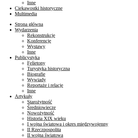
Inne
Ciekawostki historyczne
Multimedia
Strona główna
Wydarzenia
Rekonstrukcje
Konferencje
Wystawy
Inne
Publicystyka
Felietony
Turystyka historyczna
Biografie
Wywiady
Reportaże i relacje
Inne
Artykuły
Starożytność
Średniowiecze
Nowożytność
Historia XIX wieku
I wojna światowa i okres międzywojenny
II Rzeczpospolita
II wojna światowa