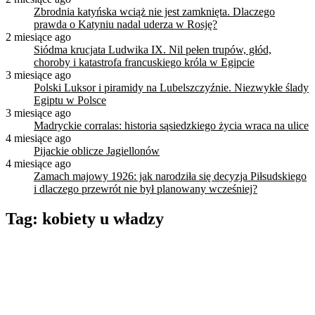
Zbrodnia katyńska wciąż nie jest zamknięta. Dlaczego
prawda o Katyniu nadal uderza w Rosję?
2 miesiące ago
Siódma krucjata Ludwika IX. Nil pełen trupów, głód,
choroby i katastrofa francuskiego króla w Egipcie
3 miesiące ago
Polski Luksor i piramidy na Lubelszczyźnie. Niezwykłe ślady
Egiptu w Polsce
3 miesiące ago
Madryckie corralas: historia sąsiedzkiego życia wraca na ulice
4 miesiące ago
Pijackie oblicze Jagiellonów
4 miesiące ago
Zamach majowy 1926: jak narodziła się decyzja Piłsudskiego
i dlaczego przewrót nie był planowany wcześniej?
Tag:
kobiety u władzy