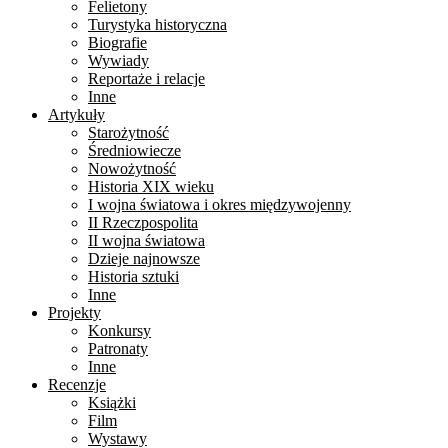
Felietony
Turystyka historyczna
Biografie
Wywiady
Reportaże i relacje
Inne
Artykuły
Starożytność
Średniowiecze
Nowożytność
Historia XIX wieku
I wojna światowa i okres międzywojenny
II Rzeczpospolita
II wojna światowa
Dzieje najnowsze
Historia sztuki
Inne
Projekty
Konkursy
Patronaty
Inne
Recenzje
Książki
Film
Wystawy