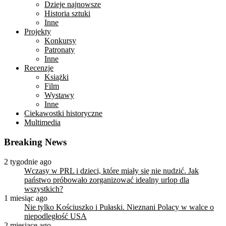
Dzieje najnowsze
Historia sztuki
Inne
Projekty
Konkursy
Patronaty
Inne
Recenzje
Książki
Film
Wystawy
Inne
Ciekawostki historyczne
Multimedia
Breaking News
2 tygodnie ago
Wczasy w PRL i dzieci, które miały się nie nudzić. Jak
państwo próbowało zorganizować idealny urlop dla
wszystkich?
1 miesiąc ago
Nie tylko Kościuszko i Pułaski. Nieznani Polacy w walce o
niepodległość USA
2 miesiące ago