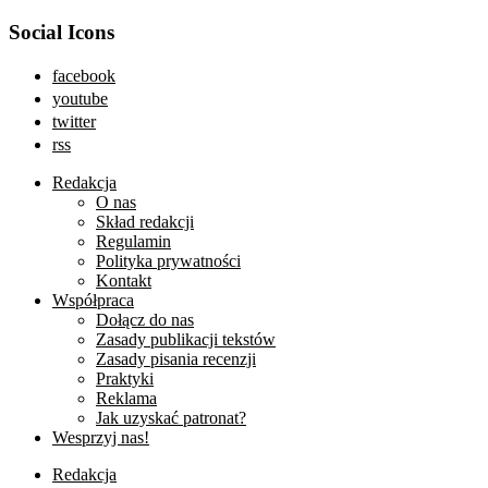
Social Icons
facebook
youtube
twitter
rss
Redakcja
O nas
Skład redakcji
Regulamin
Polityka prywatności
Kontakt
Współpraca
Dołącz do nas
Zasady publikacji tekstów
Zasady pisania recenzji
Praktyki
Reklama
Jak uzyskać patronat?
Wesprzyj nas!
Redakcja