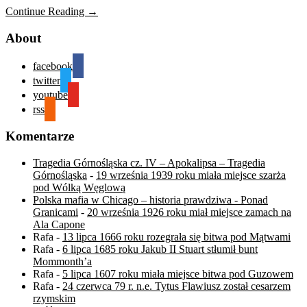
Continue Reading →
About
facebook
twitter
youtube
rss
Komentarze
Tragedia Górnośląska cz. IV – Apokalipsa – Tragedia
Górnośląska
-
19 września 1939 roku miała miejsce szarża
pod Wólką Węglową
Polska mafia w Chicago – historia prawdziwa - Ponad
Granicami
-
20 września 1926 roku miał miejsce zamach na
Ala Capone
Rafa
-
13 lipca 1666 roku rozegrała się bitwa pod Mątwami
Rafa
-
6 lipca 1685 roku Jakub II Stuart stłumił bunt
Mommonth’a
Rafa
-
5 lipca 1607 roku miała miejsce bitwa pod Guzowem
Rafa
-
24 czerwca 79 r. n.e. Tytus Flawiusz został cesarzem
rzymskim