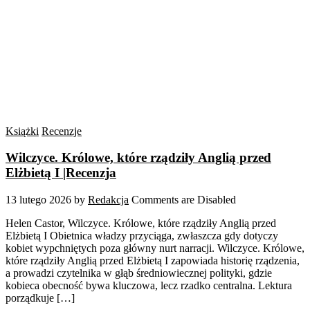
Książki
Recenzje
Wilczyce. Królowe, które rządziły Anglią przed
Elżbietą I |Recenzja
13 lutego 2026
by
Redakcja
Comments are Disabled
Helen Castor, Wilczyce. Królowe, które rządziły Anglią przed
Elżbietą I Obietnica władzy przyciąga, zwłaszcza gdy dotyczy
kobiet wypchniętych poza główny nurt narracji. Wilczyce. Królowe,
które rządziły Anglią przed Elżbietą I zapowiada historię rządzenia,
a prowadzi czytelnika w głąb średniowiecznej polityki, gdzie
kobieca obecność bywa kluczowa, lecz rzadko centralna. Lektura
porządkuje […]