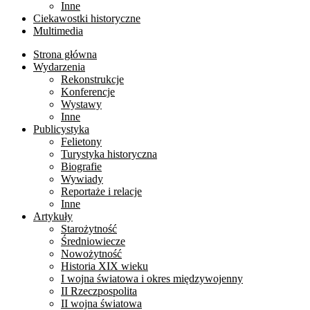
Inne
Ciekawostki historyczne
Multimedia
Strona główna
Wydarzenia
Rekonstrukcje
Konferencje
Wystawy
Inne
Publicystyka
Felietony
Turystyka historyczna
Biografie
Wywiady
Reportaże i relacje
Inne
Artykuły
Starożytność
Średniowiecze
Nowożytność
Historia XIX wieku
I wojna światowa i okres międzywojenny
II Rzeczpospolita
II wojna światowa