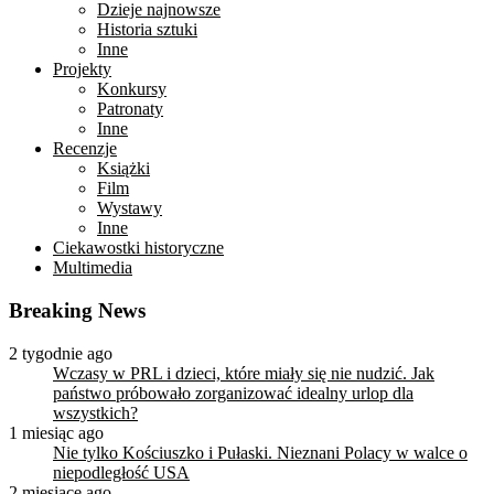
Dzieje najnowsze
Historia sztuki
Inne
Projekty
Konkursy
Patronaty
Inne
Recenzje
Książki
Film
Wystawy
Inne
Ciekawostki historyczne
Multimedia
Breaking News
2 tygodnie ago
Wczasy w PRL i dzieci, które miały się nie nudzić. Jak
państwo próbowało zorganizować idealny urlop dla
wszystkich?
1 miesiąc ago
Nie tylko Kościuszko i Pułaski. Nieznani Polacy w walce o
niepodległość USA
2 miesiące ago