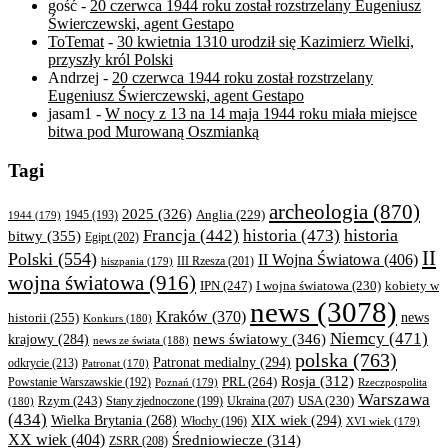
gość
-
20 czerwca 1944 roku został rozstrzelany Eugeniusz
Świerczewski, agent Gestapo
ToTemat
-
30 kwietnia 1310 urodził się Kazimierz Wielki,
przyszły król Polski
Andrzej
-
20 czerwca 1944 roku został rozstrzelany
Eugeniusz Świerczewski, agent Gestapo
jasam1
-
W nocy z 13 na 14 maja 1944 roku miała miejsce
bitwa pod Murowaną Oszmianką
Tagi
archeologia
(870)
2025
(326)
Anglia
(229)
1944
(179)
1945
(193)
historia
Francja
(442)
historia
(473)
bitwy
(355)
Egipt
(202)
II
Polski
(554)
II Wojna Światowa
(406)
III Rzesza
(201)
hiszpania
(179)
wojna światowa
(916)
IPN
(247)
kobiety w
I wojna światowa
(230)
news
(3078)
Kraków
(370)
historii
(255)
news
Konkurs
(180)
Niemcy
(471)
news światowy
(346)
krajowy
(284)
news ze świata
(188)
polska
(763)
Patronat medialny
(294)
odkrycie
(213)
Patronat
(170)
Rosja
(312)
PRL
(264)
Powstanie Warszawskie
(192)
Poznań
(179)
Rzeczpospolita
Warszawa
Rzym
(243)
Ukraina
(207)
USA
(230)
(180)
Stany zjednoczone
(199)
(434)
XIX wiek
(294)
Wielka Brytania
(268)
Włochy
(196)
XVI wiek
(179)
XX wiek
(404)
Średniowiecze
(314)
ZSRR
(208)