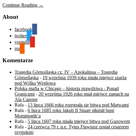
Continue Reading →
About
facebook
twitter
youtube
rss
Komentarze
Tragedia Górnośląska cz. IV – Apokalipsa – Tragedia
Górnośląska
-
19 września 1939 roku miała miejsce szarża
pod Wólką Węglową
Polska mafia w Chicago – historia prawdziwa - Ponad
Granicami
-
20 września 1926 roku miał miejsce zamach na
Ala Capone
Rafa
-
13 lipca 1666 roku rozegrała się bitwa pod Mątwami
Rafa
-
6 lipca 1685 roku Jakub II Stuart stłumił bunt
Mommonth’a
Rafa
-
5 lipca 1607 roku miała miejsce bitwa pod Guzowem
Rafa
-
24 czerwca 79 r. n.e. Tytus Flawiusz został cesarzem
rzymskim