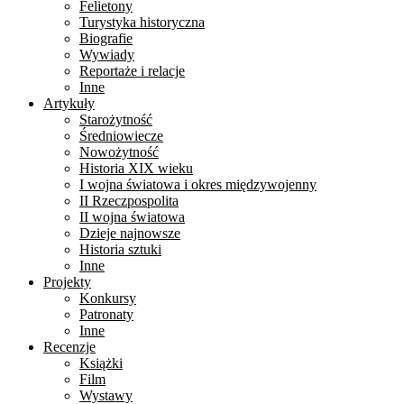
Felietony
Turystyka historyczna
Biografie
Wywiady
Reportaże i relacje
Inne
Artykuły
Starożytność
Średniowiecze
Nowożytność
Historia XIX wieku
I wojna światowa i okres międzywojenny
II Rzeczpospolita
II wojna światowa
Dzieje najnowsze
Historia sztuki
Inne
Projekty
Konkursy
Patronaty
Inne
Recenzje
Książki
Film
Wystawy