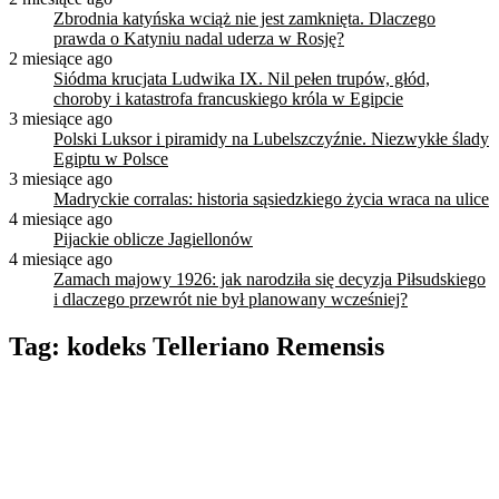
Zbrodnia katyńska wciąż nie jest zamknięta. Dlaczego
prawda o Katyniu nadal uderza w Rosję?
2 miesiące ago
Siódma krucjata Ludwika IX. Nil pełen trupów, głód,
choroby i katastrofa francuskiego króla w Egipcie
3 miesiące ago
Polski Luksor i piramidy na Lubelszczyźnie. Niezwykłe ślady
Egiptu w Polsce
3 miesiące ago
Madryckie corralas: historia sąsiedzkiego życia wraca na ulice
4 miesiące ago
Pijackie oblicze Jagiellonów
4 miesiące ago
Zamach majowy 1926: jak narodziła się decyzja Piłsudskiego
i dlaczego przewrót nie był planowany wcześniej?
Tag:
kodeks Telleriano Remensis