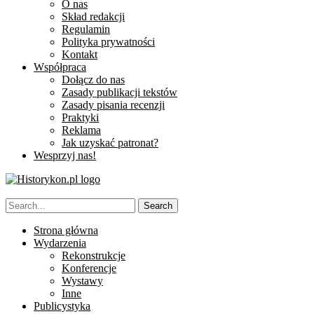
O nas
Skład redakcji
Regulamin
Polityka prywatności
Kontakt
Współpraca
Dołącz do nas
Zasady publikacji tekstów
Zasady pisania recenzji
Praktyki
Reklama
Jak uzyskać patronat?
Wesprzyj nas!
Strona główna
Wydarzenia
Rekonstrukcje
Konferencje
Wystawy
Inne
Publicystyka