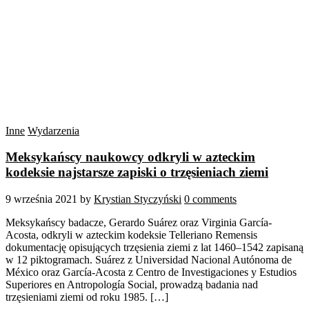
Inne
Wydarzenia
Meksykańscy naukowcy odkryli w azteckim
kodeksie najstarsze zapiski o trzęsieniach ziemi
9 września 2021
by
Krystian Styczyński
0 comments
Meksykańscy badacze, Gerardo Suárez oraz Virginia García-
Acosta, odkryli w azteckim kodeksie Telleriano Remensis
dokumentację opisujących trzęsienia ziemi z lat 1460–1542 zapisaną
w 12 piktogramach. Suárez z Universidad Nacional Autónoma de
México oraz García-Acosta z Centro de Investigaciones y Estudios
Superiores en Antropología Social, prowadzą badania nad
trzęsieniami ziemi od roku 1985. […]