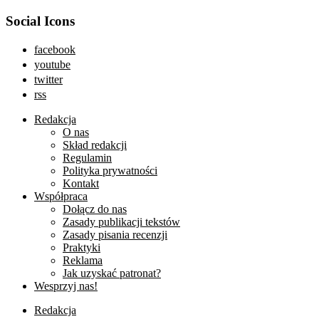
Social Icons
facebook
youtube
twitter
rss
Redakcja
O nas
Skład redakcji
Regulamin
Polityka prywatności
Kontakt
Współpraca
Dołącz do nas
Zasady publikacji tekstów
Zasady pisania recenzji
Praktyki
Reklama
Jak uzyskać patronat?
Wesprzyj nas!
Redakcja