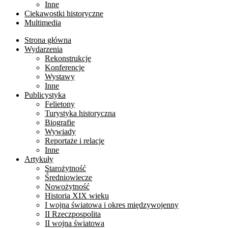
Inne
Ciekawostki historyczne
Multimedia
Strona główna
Wydarzenia
Rekonstrukcje
Konferencje
Wystawy
Inne
Publicystyka
Felietony
Turystyka historyczna
Biografie
Wywiady
Reportaże i relacje
Inne
Artykuły
Starożytność
Średniowiecze
Nowożytność
Historia XIX wieku
I wojna światowa i okres międzywojenny
II Rzeczpospolita
II wojna światowa