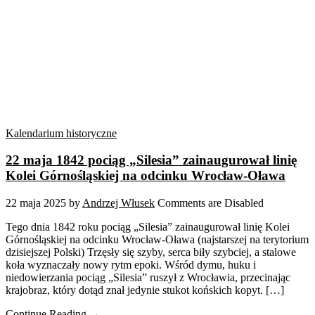
Kalendarium historyczne
22 maja 1842 pociąg „Silesia” zainaugurował linię
Kolei Górnośląskiej na odcinku Wrocław-Oława
22 maja 2025
by
Andrzej Włusek
Comments are Disabled
Tego dnia 1842 roku pociąg „Silesia” zainaugurował linię Kolei
Górnośląskiej na odcinku Wrocław-Oława (najstarszej na terytorium
dzisiejszej Polski) Trzęsły się szyby, serca biły szybciej, a stalowe
koła wyznaczały nowy rytm epoki. Wśród dymu, huku i
niedowierzania pociąg „Silesia” ruszył z Wrocławia, przecinając
krajobraz, który dotąd znał jedynie stukot końskich kopyt. […]
Continue Reading →