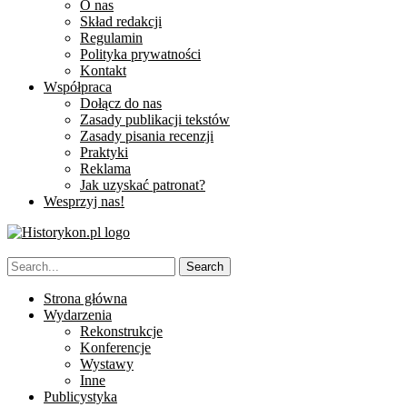
O nas
Skład redakcji
Regulamin
Polityka prywatności
Kontakt
Współpraca
Dołącz do nas
Zasady publikacji tekstów
Zasady pisania recenzji
Praktyki
Reklama
Jak uzyskać patronat?
Wesprzyj nas!
Strona główna
Wydarzenia
Rekonstrukcje
Konferencje
Wystawy
Inne
Publicystyka