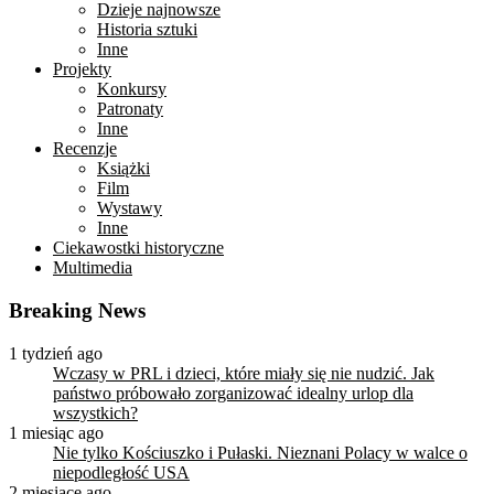
Dzieje najnowsze
Historia sztuki
Inne
Projekty
Konkursy
Patronaty
Inne
Recenzje
Książki
Film
Wystawy
Inne
Ciekawostki historyczne
Multimedia
Breaking News
1 tydzień ago
Wczasy w PRL i dzieci, które miały się nie nudzić. Jak
państwo próbowało zorganizować idealny urlop dla
wszystkich?
1 miesiąc ago
Nie tylko Kościuszko i Pułaski. Nieznani Polacy w walce o
niepodległość USA
2 miesiące ago