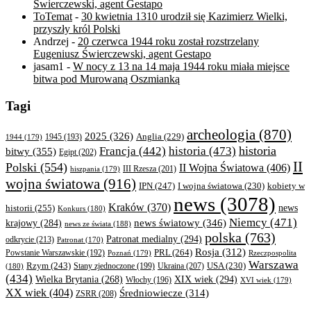
Świerczewski, agent Gestapo
ToTemat
-
30 kwietnia 1310 urodził się Kazimierz Wielki,
przyszły król Polski
Andrzej
-
20 czerwca 1944 roku został rozstrzelany
Eugeniusz Świerczewski, agent Gestapo
jasam1
-
W nocy z 13 na 14 maja 1944 roku miała miejsce
bitwa pod Murowaną Oszmianką
Tagi
archeologia
(870)
2025
(326)
Anglia
(229)
1944
(179)
1945
(193)
historia
Francja
(442)
historia
(473)
bitwy
(355)
Egipt
(202)
II
Polski
(554)
II Wojna Światowa
(406)
III Rzesza
(201)
hiszpania
(179)
wojna światowa
(916)
IPN
(247)
kobiety w
I wojna światowa
(230)
news
(3078)
Kraków
(370)
historii
(255)
news
Konkurs
(180)
Niemcy
(471)
news światowy
(346)
krajowy
(284)
news ze świata
(188)
polska
(763)
Patronat medialny
(294)
odkrycie
(213)
Patronat
(170)
Rosja
(312)
PRL
(264)
Powstanie Warszawskie
(192)
Poznań
(179)
Rzeczpospolita
Warszawa
Rzym
(243)
Ukraina
(207)
USA
(230)
(180)
Stany zjednoczone
(199)
(434)
XIX wiek
(294)
Wielka Brytania
(268)
Włochy
(196)
XVI wiek
(179)
XX wiek
(404)
Średniowiecze
(314)
ZSRR
(208)