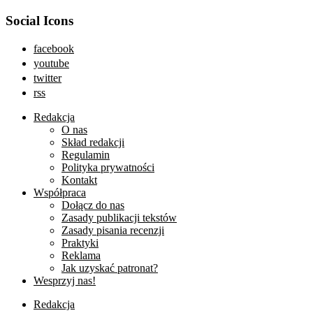
Social Icons
facebook
youtube
twitter
rss
Redakcja
O nas
Skład redakcji
Regulamin
Polityka prywatności
Kontakt
Współpraca
Dołącz do nas
Zasady publikacji tekstów
Zasady pisania recenzji
Praktyki
Reklama
Jak uzyskać patronat?
Wesprzyj nas!
Redakcja