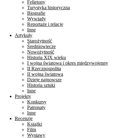
Felietony
Turystyka historyczna
Biografie
Wywiady
Reportaże i relacje
Inne
Artykuły
Starożytność
Średniowiecze
Nowożytność
Historia XIX wieku
I wojna światowa i okres międzywojenny
II Rzeczpospolita
II wojna światowa
Dzieje najnowsze
Historia sztuki
Inne
Projekty
Konkursy
Patronaty
Inne
Recenzje
Książki
Film
Wystawy