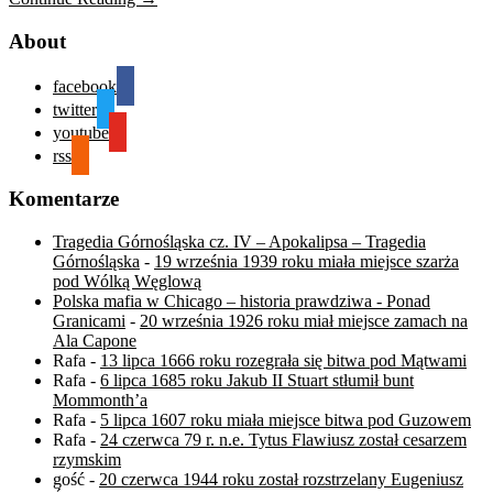
About
facebook
twitter
youtube
rss
Komentarze
Tragedia Górnośląska cz. IV – Apokalipsa – Tragedia
Górnośląska
-
19 września 1939 roku miała miejsce szarża
pod Wólką Węglową
Polska mafia w Chicago – historia prawdziwa - Ponad
Granicami
-
20 września 1926 roku miał miejsce zamach na
Ala Capone
Rafa
-
13 lipca 1666 roku rozegrała się bitwa pod Mątwami
Rafa
-
6 lipca 1685 roku Jakub II Stuart stłumił bunt
Mommonth’a
Rafa
-
5 lipca 1607 roku miała miejsce bitwa pod Guzowem
Rafa
-
24 czerwca 79 r. n.e. Tytus Flawiusz został cesarzem
rzymskim
gość
-
20 czerwca 1944 roku został rozstrzelany Eugeniusz