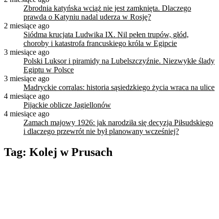
Zbrodnia katyńska wciąż nie jest zamknięta. Dlaczego
prawda o Katyniu nadal uderza w Rosję?
2 miesiące ago
Siódma krucjata Ludwika IX. Nil pełen trupów, głód,
choroby i katastrofa francuskiego króla w Egipcie
3 miesiące ago
Polski Luksor i piramidy na Lubelszczyźnie. Niezwykłe ślady
Egiptu w Polsce
3 miesiące ago
Madryckie corralas: historia sąsiedzkiego życia wraca na ulice
4 miesiące ago
Pijackie oblicze Jagiellonów
4 miesiące ago
Zamach majowy 1926: jak narodziła się decyzja Piłsudskiego
i dlaczego przewrót nie był planowany wcześniej?
Tag:
Kolej w Prusach