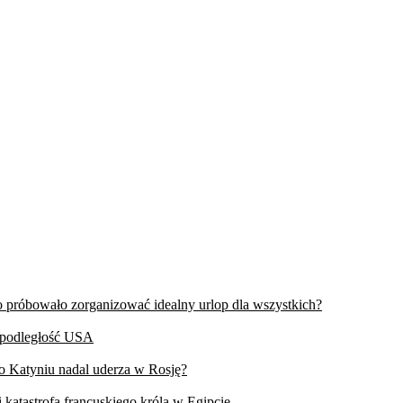
wo próbowało zorganizować idealny urlop dla wszystkich?
iepodległość USA
 o Katyniu nadal uderza w Rosję?
 katastrofa francuskiego króla w Egipcie