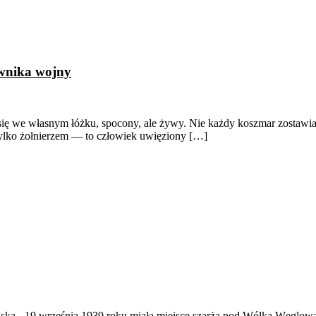
ownika wojny
się we własnym łóżku, spocony, ale żywy. Nie każdy koszmar zostawia p
ylko żołnierzem — to człowiek uwięziony […]
ąska
-
19 września 1939 roku miała miejsce szarża pod Wólką Węglow