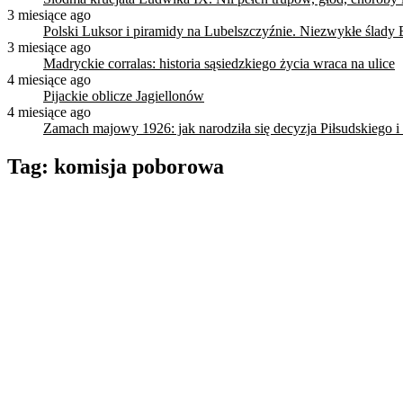
3 miesiące ago
Polski Luksor i piramidy na Lubelszczyźnie. Niezwykłe ślady 
3 miesiące ago
Madryckie corralas: historia sąsiedzkiego życia wraca na ulice
4 miesiące ago
Pijackie oblicze Jagiellonów
4 miesiące ago
Zamach majowy 1926: jak narodziła się decyzja Piłsudskiego i
Tag:
komisja poborowa