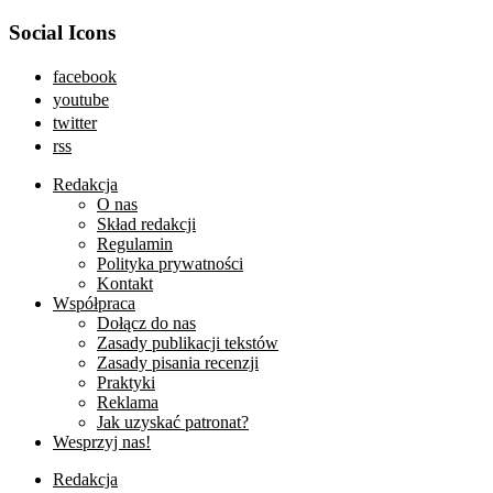
Social Icons
facebook
youtube
twitter
rss
Redakcja
O nas
Skład redakcji
Regulamin
Polityka prywatności
Kontakt
Współpraca
Dołącz do nas
Zasady publikacji tekstów
Zasady pisania recenzji
Praktyki
Reklama
Jak uzyskać patronat?
Wesprzyj nas!
Redakcja