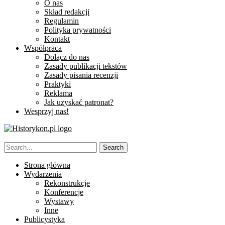
O nas
Skład redakcji
Regulamin
Polityka prywatności
Kontakt
Współpraca
Dołącz do nas
Zasady publikacji tekstów
Zasady pisania recenzji
Praktyki
Reklama
Jak uzyskać patronat?
Wesprzyj nas!
Strona główna
Wydarzenia
Rekonstrukcje
Konferencje
Wystawy
Inne
Publicystyka