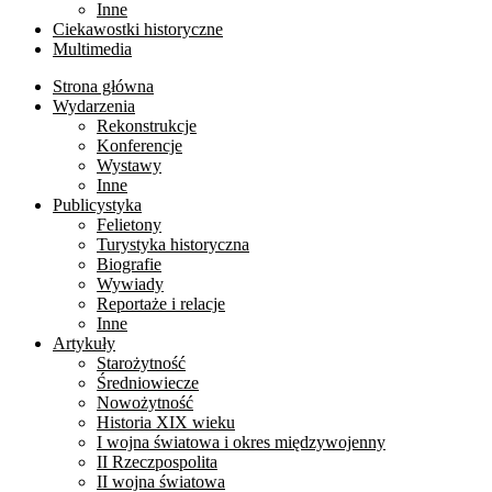
Inne
Ciekawostki historyczne
Multimedia
Strona główna
Wydarzenia
Rekonstrukcje
Konferencje
Wystawy
Inne
Publicystyka
Felietony
Turystyka historyczna
Biografie
Wywiady
Reportaże i relacje
Inne
Artykuły
Starożytność
Średniowiecze
Nowożytność
Historia XIX wieku
I wojna światowa i okres międzywojenny
II Rzeczpospolita
II wojna światowa