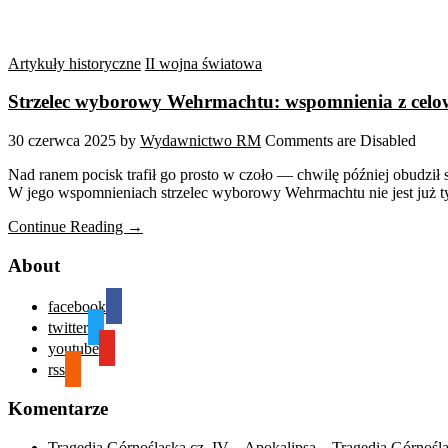
Artykuły historyczne
II wojna światowa
Strzelec wyborowy Wehrmachtu: wspomnienia z cel
30 czerwca 2025
by
Wydawnictwo RM
Comments are Disabled
Nad ranem pocisk trafił go prosto w czoło — chwilę później obudził 
W jego wspomnieniach strzelec wyborowy Wehrmachtu nie jest już t
Continue Reading →
About
facebook
twitter
youtube
rss
Komentarze
Tragedia Górnośląska cz. IV – Apokalipsa – Tragedia Górnośl