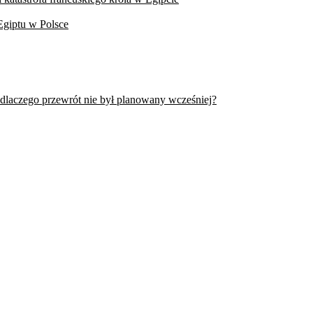
Egiptu w Polsce
 dlaczego przewrót nie był planowany wcześniej?