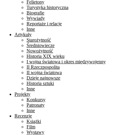
Felietony
Turystyka historyczna
Biografie
Wywiady
Reportaże i relacje
Inne
Artykuły
Starożytność
Średniowiecze
Nowożytność
Historia XIX wieku
I wojna światowa i okres międzywojenny
II Rzeczpospolita
II wojna światowa
Dzieje najnowsze
Historia sztuki
Inne
Projekty
Konkursy
Patronaty
Inne
Recenzje
Książki
Film
Wystawy