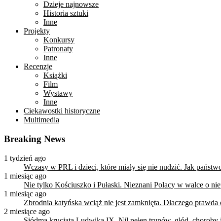
Dzieje najnowsze
Historia sztuki
Inne
Projekty
Konkursy
Patronaty
Inne
Recenzje
Książki
Film
Wystawy
Inne
Ciekawostki historyczne
Multimedia
Breaking News
1 tydzień ago
Wczasy w PRL i dzieci, które miały się nie nudzić. Jak państ
1 miesiąc ago
Nie tylko Kościuszko i Pułaski. Nieznani Polacy w walce o n
1 miesiąc ago
Zbrodnia katyńska wciąż nie jest zamknięta. Dlaczego prawda
2 miesiące ago
Siódma krucjata Ludwika IX. Nil pełen trupów, głód, choroby i