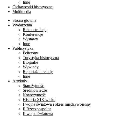
Inne
Ciekawostki historyczne
Multimedia
Strona główna
Wydarzenia
Rekonstrukcje
Konferencje
Wystawy
Inne
Publicystyka
Felietony
Turystyka historyczna
Biografie
Wywiady
Reportaże i relacje
Inne
Artykuły
Starożytność
Średniowiecze
Nowożytność
Historia XIX wieku
I wojna światowa i okres międzywojenny
II Rzeczpospolita
II wojna światowa