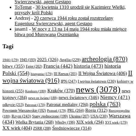
Świerczewski, agent Gestapo
ToTemat
-
30 kwietnia 1310 urodził się Kazimierz Wielki,
przyszły król Polski
Andrzej
-
20 czerwca 1944 roku został rozstrzelany
Eugeniusz Świerczewski, agent Gestapo
jasam1
-
W nocy z 13 na 14 maja 1944 roku miała miejsce
bitwa pod Murowaną Oszmianką
Tagi
archeologia
(870)
2025
(326)
Anglia
(229)
1944
(179)
1945
(193)
historia
Francja
(442)
historia
(473)
bitwy
(355)
Egipt
(202)
II
Polski
(554)
II Wojna Światowa
(406)
III Rzesza
(201)
hiszpania
(179)
wojna światowa
(916)
IPN
(247)
kobiety w
I wojna światowa
(230)
news
(3078)
Kraków
(370)
historii
(255)
news
Konkurs
(180)
Niemcy
(471)
news światowy
(346)
krajowy
(284)
news ze świata
(188)
polska
(763)
Patronat medialny
(294)
odkrycie
(213)
Patronat
(170)
Rosja
(312)
PRL
(264)
Powstanie Warszawskie
(192)
Poznań
(179)
Rzeczpospolita
Warszawa
Rzym
(243)
Ukraina
(207)
USA
(230)
(180)
Stany zjednoczone
(199)
(434)
XIX wiek
(294)
Wielka Brytania
(268)
Włochy
(196)
XVI wiek
(179)
XX wiek
(404)
Średniowiecze
(314)
ZSRR
(208)