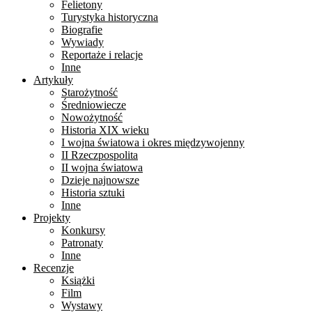
Felietony
Turystyka historyczna
Biografie
Wywiady
Reportaże i relacje
Inne
Artykuły
Starożytność
Średniowiecze
Nowożytność
Historia XIX wieku
I wojna światowa i okres międzywojenny
II Rzeczpospolita
II wojna światowa
Dzieje najnowsze
Historia sztuki
Inne
Projekty
Konkursy
Patronaty
Inne
Recenzje
Książki
Film
Wystawy