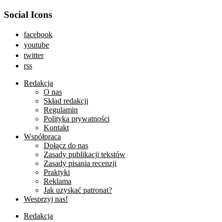
Social Icons
facebook
youtube
twitter
rss
Redakcja
O nas
Skład redakcji
Regulamin
Polityka prywatności
Kontakt
Współpraca
Dołącz do nas
Zasady publikacji tekstów
Zasady pisania recenzji
Praktyki
Reklama
Jak uzyskać patronat?
Wesprzyj nas!
Redakcja