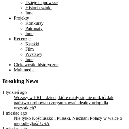
Dzieje najnowsze
Historia sztuki
Inne
Projekty
Konkursy
Patronaty
Inne
Recenzje
Książki
Film
Wystawy
Inne
Ciekawostki historyczne
Multimedia
Breaking News
1 tydzień ago
Wczasy w PRL i dzieci, które miały się nie nudzić. Jak
państwo próbowało zorganizować idealny urlop dla
wszystkich?
1 miesiąc ago
Nie tylko Kościuszko i Pułaski. Nieznani Polacy w walce o
niepodległość USA
1 miesiąc ago