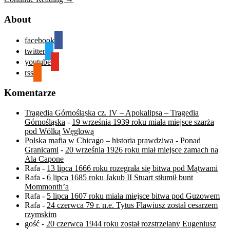
About
facebook
twitter
youtube
rss
Komentarze
Tragedia Górnośląska cz. IV – Apokalipsa – Tragedia
Górnośląska
-
19 września 1939 roku miała miejsce szarża
pod Wólką Węglową
Polska mafia w Chicago – historia prawdziwa - Ponad
Granicami
-
20 września 1926 roku miał miejsce zamach na
Ala Capone
Rafa
-
13 lipca 1666 roku rozegrała się bitwa pod Mątwami
Rafa
-
6 lipca 1685 roku Jakub II Stuart stłumił bunt
Mommonth’a
Rafa
-
5 lipca 1607 roku miała miejsce bitwa pod Guzowem
Rafa
-
24 czerwca 79 r. n.e. Tytus Flawiusz został cesarzem
rzymskim
gość
-
20 czerwca 1944 roku został rozstrzelany Eugeniusz