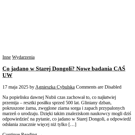
Inne
Wydarzenia
Co jadano w Starej Dongoli? Nowe badania CAŚ
UW
17 maja 2025
by
Agnieszka Cybulska
Comments are Disabled
Na popielisku dawnej Nubii czas zachował to, co najłatwiej
przemija – resztki posiłku sprzed 500 lat. Gliniany dzban,
pokruszone żarna, zwęglone ziarna sorga i zapach przypalonych
marzeń o urodzaju. Dzięki takim znaleziskom naukowcy mogli dziś
odpowiedzieć na pytanie, co jadano w Starej Dongoli, a odpowiedź
odsłania znacznie więcej niż tylko […]
Continue Reading →