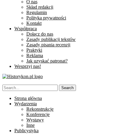
O nas
Skład redakcji
Regulamin
Polityka prywatności
Kontakt
Współpraca
Dołącz do nas
Zasady publikacji tekstów
Zasady pisania recenzji
Praktyki
Reklama
Jak uzyskać patronat?
Wesprzyj nas!
Strona główna
Wydarzenia
Rekonstrukcje
Konferencje
Wystawy
Inne
Publicystyka