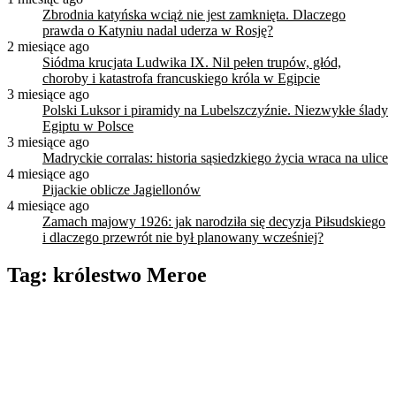
Zbrodnia katyńska wciąż nie jest zamknięta. Dlaczego
prawda o Katyniu nadal uderza w Rosję?
2 miesiące ago
Siódma krucjata Ludwika IX. Nil pełen trupów, głód,
choroby i katastrofa francuskiego króla w Egipcie
3 miesiące ago
Polski Luksor i piramidy na Lubelszczyźnie. Niezwykłe ślady
Egiptu w Polsce
3 miesiące ago
Madryckie corralas: historia sąsiedzkiego życia wraca na ulice
4 miesiące ago
Pijackie oblicze Jagiellonów
4 miesiące ago
Zamach majowy 1926: jak narodziła się decyzja Piłsudskiego
i dlaczego przewrót nie był planowany wcześniej?
Tag:
królestwo Meroe