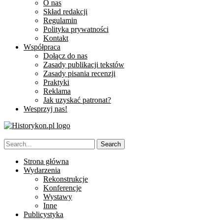
O nas
Skład redakcji
Regulamin
Polityka prywatności
Kontakt
Współpraca
Dołącz do nas
Zasady publikacji tekstów
Zasady pisania recenzji
Praktyki
Reklama
Jak uzyskać patronat?
Wesprzyj nas!
Strona główna
Wydarzenia
Rekonstrukcje
Konferencje
Wystawy
Inne
Publicystyka