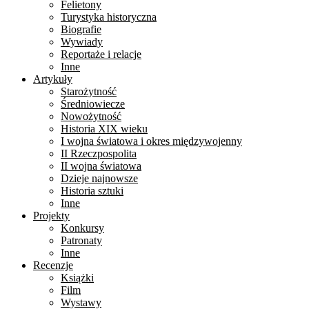
Felietony
Turystyka historyczna
Biografie
Wywiady
Reportaże i relacje
Inne
Artykuły
Starożytność
Średniowiecze
Nowożytność
Historia XIX wieku
I wojna światowa i okres międzywojenny
II Rzeczpospolita
II wojna światowa
Dzieje najnowsze
Historia sztuki
Inne
Projekty
Konkursy
Patronaty
Inne
Recenzje
Książki
Film
Wystawy