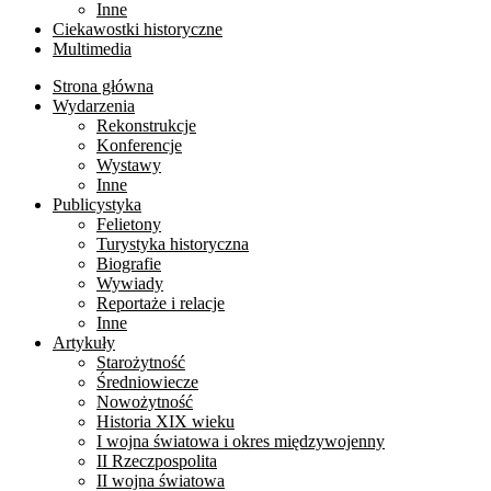
Inne
Ciekawostki historyczne
Multimedia
Strona główna
Wydarzenia
Rekonstrukcje
Konferencje
Wystawy
Inne
Publicystyka
Felietony
Turystyka historyczna
Biografie
Wywiady
Reportaże i relacje
Inne
Artykuły
Starożytność
Średniowiecze
Nowożytność
Historia XIX wieku
I wojna światowa i okres międzywojenny
II Rzeczpospolita
II wojna światowa