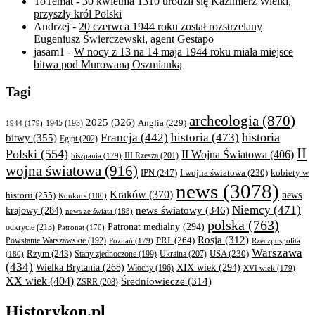
ToTemat
-
30 kwietnia 1310 urodził się Kazimierz Wielki,
przyszły król Polski
Andrzej
-
20 czerwca 1944 roku został rozstrzelany
Eugeniusz Świerczewski, agent Gestapo
jasam1
-
W nocy z 13 na 14 maja 1944 roku miała miejsce
bitwa pod Murowaną Oszmianką
Tagi
archeologia
(870)
2025
(326)
Anglia
(229)
1944
(179)
1945
(193)
historia
Francja
(442)
historia
(473)
bitwy
(355)
Egipt
(202)
II
Polski
(554)
II Wojna Światowa
(406)
III Rzesza
(201)
hiszpania
(179)
wojna światowa
(916)
IPN
(247)
kobiety w
I wojna światowa
(230)
news
(3078)
Kraków
(370)
historii
(255)
news
Konkurs
(180)
Niemcy
(471)
news światowy
(346)
krajowy
(284)
news ze świata
(188)
polska
(763)
Patronat medialny
(294)
odkrycie
(213)
Patronat
(170)
Rosja
(312)
PRL
(264)
Powstanie Warszawskie
(192)
Poznań
(179)
Rzeczpospolita
Warszawa
Rzym
(243)
Ukraina
(207)
USA
(230)
(180)
Stany zjednoczone
(199)
(434)
XIX wiek
(294)
Wielka Brytania
(268)
Włochy
(196)
XVI wiek
(179)
XX wiek
(404)
Średniowiecze
(314)
ZSRR
(208)
Historykon.pl