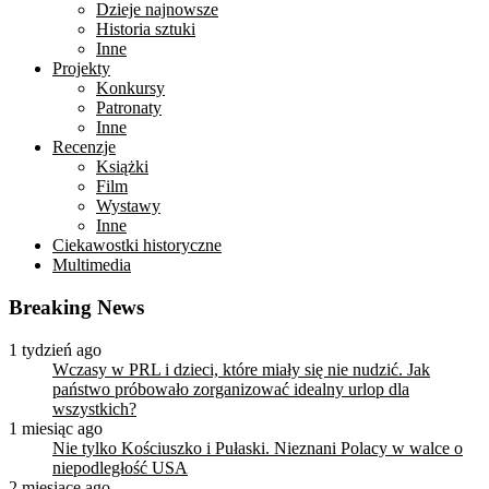
Dzieje najnowsze
Historia sztuki
Inne
Projekty
Konkursy
Patronaty
Inne
Recenzje
Książki
Film
Wystawy
Inne
Ciekawostki historyczne
Multimedia
Breaking News
1 tydzień ago
Wczasy w PRL i dzieci, które miały się nie nudzić. Jak
państwo próbowało zorganizować idealny urlop dla
wszystkich?
1 miesiąc ago
Nie tylko Kościuszko i Pułaski. Nieznani Polacy w walce o
niepodległość USA
2 miesiące ago