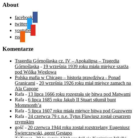
About
facebook
twitter
youtube
rss
Komentarze
Tragedia Górnośląska cz. IV – Apokalipsa – Tragedia
Górnośląska
-
19 września 1939 roku miała miejsce szarża
pod Wólką Węglową
Polska mafia w Chicago – historia prawdziwa - Ponad
Granicami
-
20 września 1926 roku miał miejsce zamach na
Ala Capone
Rafa
-
13 lipca 1666 roku rozegrała się bitwa pod Mątwami
Rafa
-
6 lipca 1685 roku Jakub II Stuart stłumił bunt
Mommonth’a
Rafa
-
5 lipca 1607 roku miała miejsce bitwa pod Guzowem
Rafa
-
24 czerwca 79 r. n.e. Tytus Flawiusz został cesarzem
rzymskim
gość
-
20 czerwca 1944 roku został rozstrzelany Eugeniusz
Świerczewski, agent Gestapo