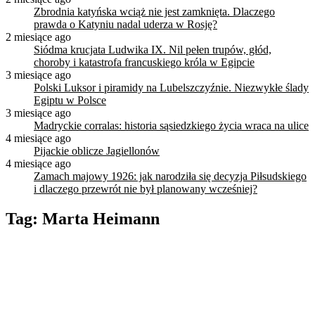
Zbrodnia katyńska wciąż nie jest zamknięta. Dlaczego
prawda o Katyniu nadal uderza w Rosję?
2 miesiące ago
Siódma krucjata Ludwika IX. Nil pełen trupów, głód,
choroby i katastrofa francuskiego króla w Egipcie
3 miesiące ago
Polski Luksor i piramidy na Lubelszczyźnie. Niezwykłe ślady
Egiptu w Polsce
3 miesiące ago
Madryckie corralas: historia sąsiedzkiego życia wraca na ulice
4 miesiące ago
Pijackie oblicze Jagiellonów
4 miesiące ago
Zamach majowy 1926: jak narodziła się decyzja Piłsudskiego
i dlaczego przewrót nie był planowany wcześniej?
Tag:
Marta Heimann