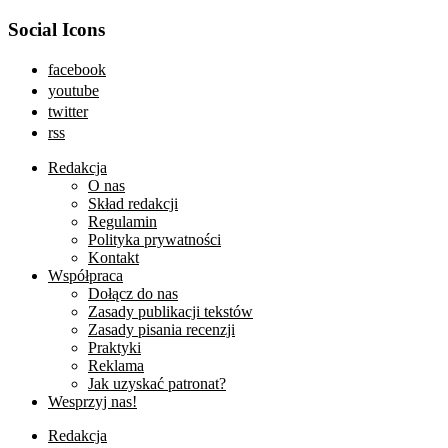
Social Icons
facebook
youtube
twitter
rss
Redakcja
O nas
Skład redakcji
Regulamin
Polityka prywatności
Kontakt
Współpraca
Dołącz do nas
Zasady publikacji tekstów
Zasady pisania recenzji
Praktyki
Reklama
Jak uzyskać patronat?
Wesprzyj nas!
Redakcja