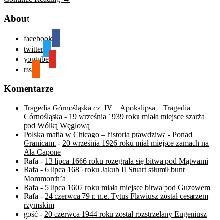
About
facebook
twitter
youtube
rss
Komentarze
Tragedia Górnośląska cz. IV – Apokalipsa – Tragedia
Górnośląska
-
19 września 1939 roku miała miejsce szarża
pod Wólką Węglową
Polska mafia w Chicago – historia prawdziwa - Ponad
Granicami
-
20 września 1926 roku miał miejsce zamach na
Ala Capone
Rafa
-
13 lipca 1666 roku rozegrała się bitwa pod Mątwami
Rafa
-
6 lipca 1685 roku Jakub II Stuart stłumił bunt
Mommonth’a
Rafa
-
5 lipca 1607 roku miała miejsce bitwa pod Guzowem
Rafa
-
24 czerwca 79 r. n.e. Tytus Flawiusz został cesarzem
rzymskim
gość
-
20 czerwca 1944 roku został rozstrzelany Eugeniusz