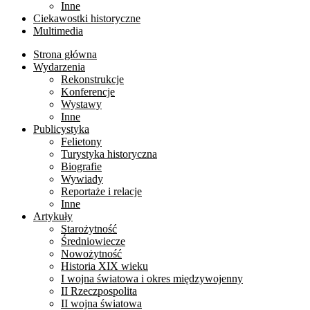
Inne
Ciekawostki historyczne
Multimedia
Strona główna
Wydarzenia
Rekonstrukcje
Konferencje
Wystawy
Inne
Publicystyka
Felietony
Turystyka historyczna
Biografie
Wywiady
Reportaże i relacje
Inne
Artykuły
Starożytność
Średniowiecze
Nowożytność
Historia XIX wieku
I wojna światowa i okres międzywojenny
II Rzeczpospolita
II wojna światowa