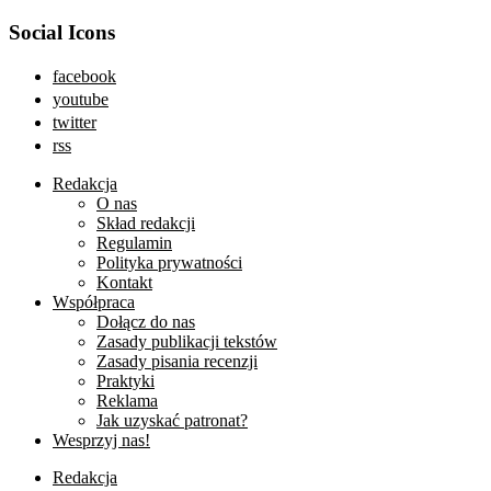
Social Icons
facebook
youtube
twitter
rss
Redakcja
O nas
Skład redakcji
Regulamin
Polityka prywatności
Kontakt
Współpraca
Dołącz do nas
Zasady publikacji tekstów
Zasady pisania recenzji
Praktyki
Reklama
Jak uzyskać patronat?
Wesprzyj nas!
Redakcja