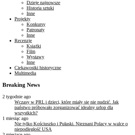
Dzieje najnowsze
Historia sztuki
Inne
Projekty
Konkursy
Patronaty
Inne
Recenzje
Książki
Film
Wystawy
Inne
Ciekawostki historyczne
Multimedia
Breaking News
2 tygodnie ago
Wczasy w PRL i dzieci, które miały się nie nudzić. Jak
państwo próbowało zorganizować idealny urlop dla
wszystkich?
1 miesiąc ago
Nie tylko Kościuszko i Pułaski. Nieznani Polacy w walce o
niepodległość USA
2 miesiące ago