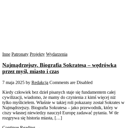
Inne
Patronaty
Projekty
Wydarzenia
Najmądrzejszy. Biografia Sokratesa – wędrówka
przez myśl, miasto i czas
7 maja 2025
by
Redakcja
Comments are Disabled
Kiedy człowiek bez dzieł pisanych staje się fundamentem całej
cywilizacji, wiadomo, że mamy do czynienia z kimś więcej niż
tylko myślicielem. Właśnie w takiej roli pokazany został Sokrates w
Najmądrzejszy. Biografia Sokratesa – jako przewodnik, który w
ciszy własnej niewiedzy nauczył Europę zadawać pytania. W tle
rozgrywa się historia miasta, […]
Continue Reading →