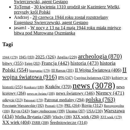
Świerczewski, agent Gestapo
ToTemat
-
30 kwietnia 1310 urodził się Kazimierz Wielki,
przyszły król Polski
Andrzej
-
20 czerwca 1944 roku został rozstrzelany
Eugeniusz Świerczewski, agent Gestapo
jasam1
-
W nocy z 13 na 14 maja 1944 roku miała miejsce
bitwa pod Murowaną Oszmianką
Tagi
archeologia
(870)
2025
(326)
Anglia
(229)
1944
(179)
1945
(193)
historia
Francja
(442)
historia
(473)
bitwy
(355)
Egipt
(202)
II
Polski
(554)
II Wojna Światowa
(406)
III Rzesza
(201)
hiszpania
(179)
wojna światowa
(916)
IPN
(247)
kobiety w
I wojna światowa
(230)
news
(3078)
Kraków
(370)
historii
(255)
news
Konkurs
(180)
Niemcy
(471)
news światowy
(346)
krajowy
(284)
news ze świata
(188)
polska
(763)
Patronat medialny
(294)
odkrycie
(213)
Patronat
(170)
Rosja
(312)
PRL
(264)
Powstanie Warszawskie
(192)
Poznań
(179)
Rzeczpospolita
Warszawa
Rzym
(243)
Ukraina
(207)
USA
(230)
(180)
Stany zjednoczone
(199)
(434)
XIX wiek
(294)
Wielka Brytania
(268)
Włochy
(196)
XVI wiek
(179)
XX wiek
(404)
Średniowiecze
(314)
ZSRR
(208)