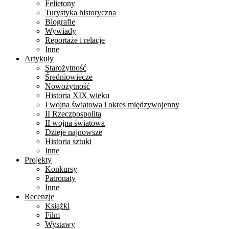
Felietony
Turystyka historyczna
Biografie
Wywiady
Reportaże i relacje
Inne
Artykuły
Starożytność
Średniowiecze
Nowożytność
Historia XIX wieku
I wojna światowa i okres międzywojenny
II Rzeczpospolita
II wojna światowa
Dzieje najnowsze
Historia sztuki
Inne
Projekty
Konkursy
Patronaty
Inne
Recenzje
Książki
Film
Wystawy