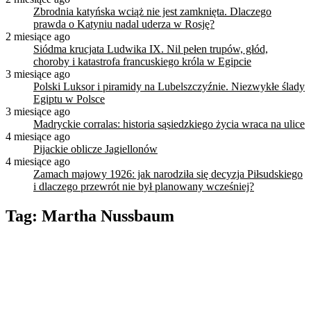
Zbrodnia katyńska wciąż nie jest zamknięta. Dlaczego
prawda o Katyniu nadal uderza w Rosję?
2 miesiące ago
Siódma krucjata Ludwika IX. Nil pełen trupów, głód,
choroby i katastrofa francuskiego króla w Egipcie
3 miesiące ago
Polski Luksor i piramidy na Lubelszczyźnie. Niezwykłe ślady
Egiptu w Polsce
3 miesiące ago
Madryckie corralas: historia sąsiedzkiego życia wraca na ulice
4 miesiące ago
Pijackie oblicze Jagiellonów
4 miesiące ago
Zamach majowy 1926: jak narodziła się decyzja Piłsudskiego
i dlaczego przewrót nie był planowany wcześniej?
Tag:
Martha Nussbaum