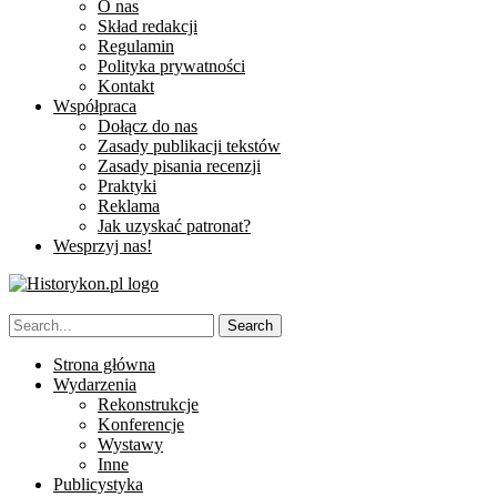
O nas
Skład redakcji
Regulamin
Polityka prywatności
Kontakt
Współpraca
Dołącz do nas
Zasady publikacji tekstów
Zasady pisania recenzji
Praktyki
Reklama
Jak uzyskać patronat?
Wesprzyj nas!
Strona główna
Wydarzenia
Rekonstrukcje
Konferencje
Wystawy
Inne
Publicystyka