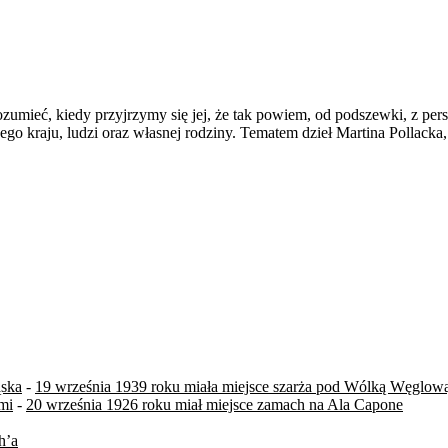
zrozumieć, kiedy przyjrzymy się jej, że tak powiem, od podszewki, z p
o kraju, ludzi oraz własnej rodziny. Tematem dzieł Martina Pollacka, 
ąska
-
19 września 1939 roku miała miejsce szarża pod Wólką Węglow
mi
-
20 września 1926 roku miał miejsce zamach na Ala Capone
h’a