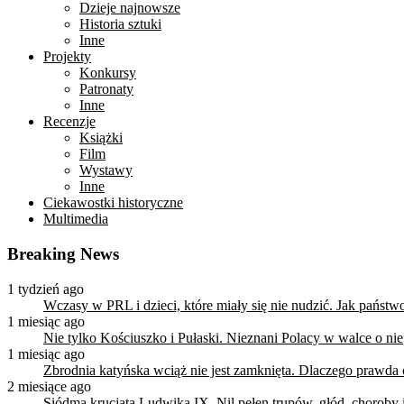
Dzieje najnowsze
Historia sztuki
Inne
Projekty
Konkursy
Patronaty
Inne
Recenzje
Książki
Film
Wystawy
Inne
Ciekawostki historyczne
Multimedia
Breaking News
1 tydzień ago
Wczasy w PRL i dzieci, które miały się nie nudzić. Jak państ
1 miesiąc ago
Nie tylko Kościuszko i Pułaski. Nieznani Polacy w walce o n
1 miesiąc ago
Zbrodnia katyńska wciąż nie jest zamknięta. Dlaczego prawda
2 miesiące ago
Siódma krucjata Ludwika IX. Nil pełen trupów, głód, choroby i