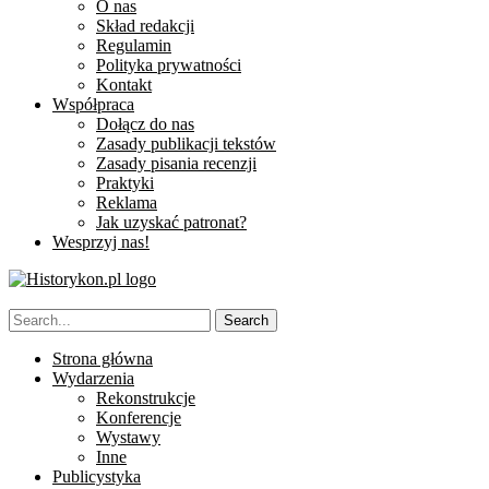
O nas
Skład redakcji
Regulamin
Polityka prywatności
Kontakt
Współpraca
Dołącz do nas
Zasady publikacji tekstów
Zasady pisania recenzji
Praktyki
Reklama
Jak uzyskać patronat?
Wesprzyj nas!
Strona główna
Wydarzenia
Rekonstrukcje
Konferencje
Wystawy
Inne
Publicystyka