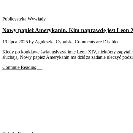
Publicystyka
Wywiady
Nowy papież Amerykanin. Kim naprawdę jest Leon
19 lipca 2025
by
Agnieszka Cybulska
Comments are Disabled
Kiedy po konklawe świat usłyszał imię Leon XIV, niektórzy zapytali
słuchają. Nowy papież Amerykanin ma dziś za zadanie uleczyć podzie
Continue Reading →