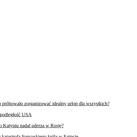
wo próbowało zorganizować idealny urlop dla wszystkich?
iepodległość USA
 o Katyniu nadal uderza w Rosję?
 katastrofa francuskiego króla w Egipcie