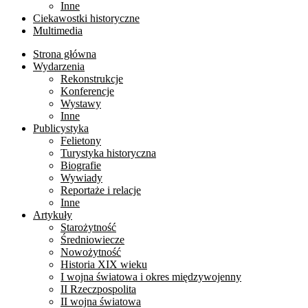
Inne
Ciekawostki historyczne
Multimedia
Strona główna
Wydarzenia
Rekonstrukcje
Konferencje
Wystawy
Inne
Publicystyka
Felietony
Turystyka historyczna
Biografie
Wywiady
Reportaże i relacje
Inne
Artykuły
Starożytność
Średniowiecze
Nowożytność
Historia XIX wieku
I wojna światowa i okres międzywojenny
II Rzeczpospolita
II wojna światowa