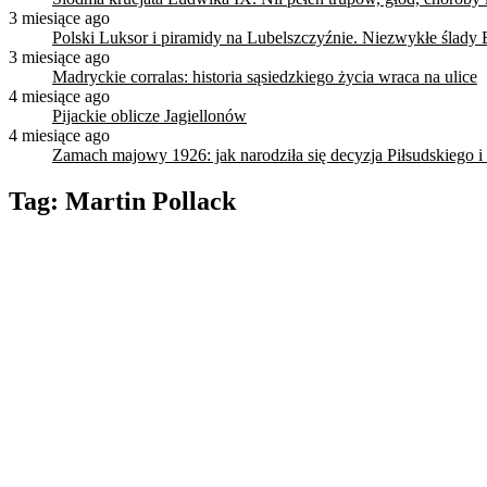
3 miesiące ago
Polski Luksor i piramidy na Lubelszczyźnie. Niezwykłe ślady 
3 miesiące ago
Madryckie corralas: historia sąsiedzkiego życia wraca na ulice
4 miesiące ago
Pijackie oblicze Jagiellonów
4 miesiące ago
Zamach majowy 1926: jak narodziła się decyzja Piłsudskiego i
Tag:
Martin Pollack