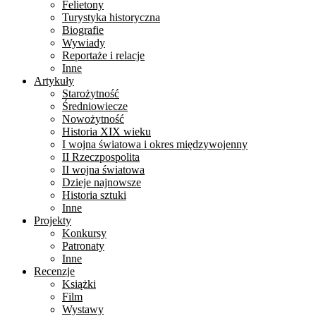
Felietony
Turystyka historyczna
Biografie
Wywiady
Reportaże i relacje
Inne
Artykuły
Starożytność
Średniowiecze
Nowożytność
Historia XIX wieku
I wojna światowa i okres międzywojenny
II Rzeczpospolita
II wojna światowa
Dzieje najnowsze
Historia sztuki
Inne
Projekty
Konkursy
Patronaty
Inne
Recenzje
Książki
Film
Wystawy