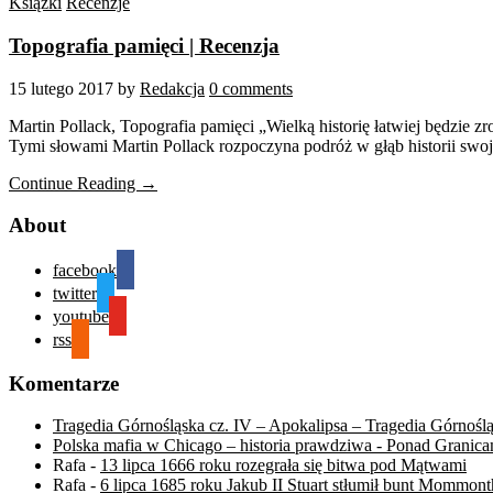
Książki
Recenzje
Topografia pamięci | Recenzja
15 lutego 2017
by
Redakcja
0 comments
Martin Pollack, Topografia pamięci „Wielką historię łatwiej będzie 
Tymi słowami Martin Pollack rozpoczyna podróż w głąb historii swojeg
Continue Reading →
About
facebook
twitter
youtube
rss
Komentarze
Tragedia Górnośląska cz. IV – Apokalipsa – Tragedia Górnośl
Polska mafia w Chicago – historia prawdziwa - Ponad Granica
Rafa
-
13 lipca 1666 roku rozegrała się bitwa pod Mątwami
Rafa
-
6 lipca 1685 roku Jakub II Stuart stłumił bunt Mommont