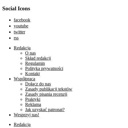
Social Icons
facebook
youtube
twitter
rss
Redakcja
O nas
Skład redakcji
Regulamin
Polityka prywatności
Kontakt
Współpraca
Dołącz do nas
Zasady publikacji tekstów
Zasady pisania recenzji
Praktyki
Reklama
Jak uzyskać patronat?
Wesprzyj nas!
Redakcja