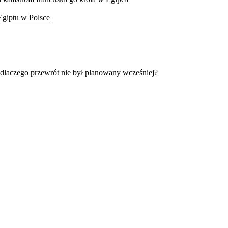
Egiptu w Polsce
 dlaczego przewrót nie był planowany wcześniej?