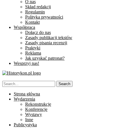
O nas
Skład redakcji
Regulamin
Polityka prywatności
Kontakt
Współpraca
Dołącz do nas
Zasady publikacji tekstów
Zasady pisania recenzji
Praktyki
Reklama
Jak uzyskać patronat?
Wesprzyj nas!
Strona główna
Wydarzenia
Rekonstrukcje
Konferencje
Wystawy
Inne
Publicystyka