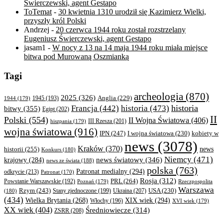
Świerczewski, agent Gestapo
ToTemat
-
30 kwietnia 1310 urodził się Kazimierz Wielki,
przyszły król Polski
Andrzej
-
20 czerwca 1944 roku został rozstrzelany
Eugeniusz Świerczewski, agent Gestapo
jasam1
-
W nocy z 13 na 14 maja 1944 roku miała miejsce
bitwa pod Murowaną Oszmianką
Tagi
archeologia
(870)
2025
(326)
Anglia
(229)
1944
(179)
1945
(193)
historia
Francja
(442)
historia
(473)
bitwy
(355)
Egipt
(202)
II
Polski
(554)
II Wojna Światowa
(406)
III Rzesza
(201)
hiszpania
(179)
wojna światowa
(916)
IPN
(247)
kobiety w
I wojna światowa
(230)
news
(3078)
Kraków
(370)
historii
(255)
news
Konkurs
(180)
Niemcy
(471)
news światowy
(346)
krajowy
(284)
news ze świata
(188)
polska
(763)
Patronat medialny
(294)
odkrycie
(213)
Patronat
(170)
Rosja
(312)
PRL
(264)
Powstanie Warszawskie
(192)
Poznań
(179)
Rzeczpospolita
Warszawa
Rzym
(243)
Ukraina
(207)
USA
(230)
(180)
Stany zjednoczone
(199)
(434)
XIX wiek
(294)
Wielka Brytania
(268)
Włochy
(196)
XVI wiek
(179)
XX wiek
(404)
Średniowiecze
(314)
ZSRR
(208)