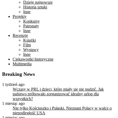
Dzieje najnowsze
Historia sztuki
Inne
Projekty
Konkursy
Patronaty
Inne
Recenzje
Książki
Film
Wystawy
Inne
Ciekawostki historyczne
Multimedia
Breaking News
1 tydzień ago
Wczasy w PRL i dzieci, które miały się nie nudzić. Jak
państwo próbowało zorganizować idealny urlop dla
wszystkich?
1 miesiąc ago
Nie tylko Kościuszko i Pułaski. Nieznani Polacy w walce o
niepodległość USA
1 miesiąc ago