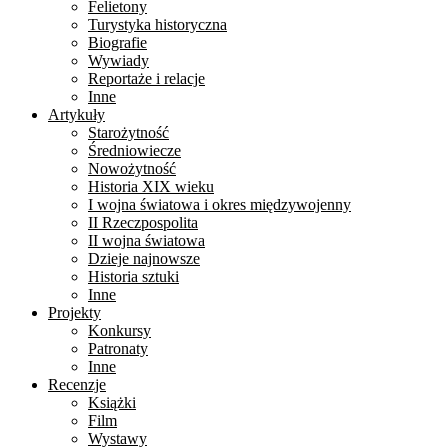
Felietony
Turystyka historyczna
Biografie
Wywiady
Reportaże i relacje
Inne
Artykuły
Starożytność
Średniowiecze
Nowożytność
Historia XIX wieku
I wojna światowa i okres międzywojenny
II Rzeczpospolita
II wojna światowa
Dzieje najnowsze
Historia sztuki
Inne
Projekty
Konkursy
Patronaty
Inne
Recenzje
Książki
Film
Wystawy