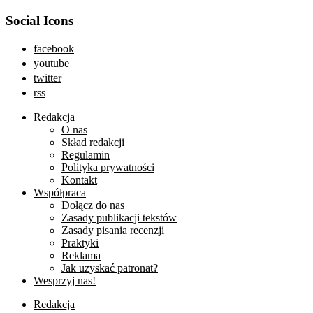
Social Icons
facebook
youtube
twitter
rss
Redakcja
O nas
Skład redakcji
Regulamin
Polityka prywatności
Kontakt
Współpraca
Dołącz do nas
Zasady publikacji tekstów
Zasady pisania recenzji
Praktyki
Reklama
Jak uzyskać patronat?
Wesprzyj nas!
Redakcja