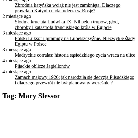
Zbrodnia katyńska wciąż nie jest zamknięta. Dlaczego
prawda o Katyniu nadal uderza w Rosję?
2 miesiące ago
Siódma krucjata Ludwika IX. Nil pełen trupów, głód,
choroby i katastrofa francuskiego króla w Egipcie
3 miesiące ago
Polski Luksor i piramidy na Lubelszczyźnie. Niezwykłe ślady
Egiptu w Polsce
3 miesiące ago
Madryckie corralas: historia sąsiedzkiego życia wraca na ulice
4 miesiące ago
Pijackie oblicze Jagiellonów
4 miesiące ago
Zamach majowy 1926: jak narodziła się decyzja Piłsudskiego
i dlaczego przewrót nie był planowany wcześniej?
Tag:
Mary Slessor