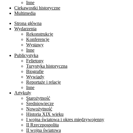
Inne
Ciekawostki historyczne
Multimedia
Strona główna
Wydarzenia
Rekonstrukcje
Konferencje
Wystawy
Inne
Publicystyka
Felietony
Turystyka historyczna
Biografie
Wywiady
Reportaże i relacje
Inne
Artykuły
Starożytność
Średniowiecze
Nowożytność
Historia XIX wieku
I wojna światowa i okres międzywojenny
II Rzeczpospolita
II wojna światowa