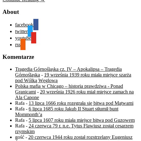
About
facebook
twitter
youtube
rss
Komentarze
Tragedia Górnośląska cz. IV – Apokalipsa – Tragedia
Górnośląska
-
19 września 1939 roku miała miejsce szarża
pod Wólką Węglową
Polska mafia w Chicago – historia prawdziwa - Ponad
Granicami
-
20 września 1926 roku miał miejsce zamach na
Ala Capone
Rafa
-
13 lipca 1666 roku rozegrała się bitwa pod Mątwami
Rafa
-
6 lipca 1685 roku Jakub II Stuart stłumił bunt
Mommonth’a
Rafa
-
5 lipca 1607 roku miała miejsce bitwa pod Guzowem
Rafa
-
24 czerwca 79 r. n.e. Tytus Flawiusz został cesarzem
rzymskim
gość
-
20 czerwca 1944 roku został rozstrzelany Eugeniusz