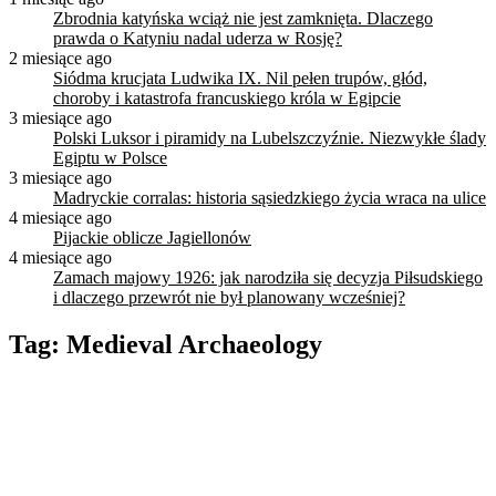
Zbrodnia katyńska wciąż nie jest zamknięta. Dlaczego
prawda o Katyniu nadal uderza w Rosję?
2 miesiące ago
Siódma krucjata Ludwika IX. Nil pełen trupów, głód,
choroby i katastrofa francuskiego króla w Egipcie
3 miesiące ago
Polski Luksor i piramidy na Lubelszczyźnie. Niezwykłe ślady
Egiptu w Polsce
3 miesiące ago
Madryckie corralas: historia sąsiedzkiego życia wraca na ulice
4 miesiące ago
Pijackie oblicze Jagiellonów
4 miesiące ago
Zamach majowy 1926: jak narodziła się decyzja Piłsudskiego
i dlaczego przewrót nie był planowany wcześniej?
Tag:
Medieval Archaeology