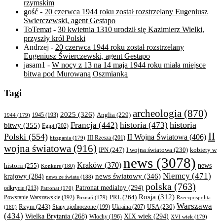
rzymskim
gość
-
20 czerwca 1944 roku został rozstrzelany Eugeniusz
Świerczewski, agent Gestapo
ToTemat
-
30 kwietnia 1310 urodził się Kazimierz Wielki,
przyszły król Polski
Andrzej
-
20 czerwca 1944 roku został rozstrzelany
Eugeniusz Świerczewski, agent Gestapo
jasam1
-
W nocy z 13 na 14 maja 1944 roku miała miejsce
bitwa pod Murowaną Oszmianką
Tagi
archeologia
(870)
2025
(326)
Anglia
(229)
1944
(179)
1945
(193)
historia
Francja
(442)
historia
(473)
bitwy
(355)
Egipt
(202)
II
Polski
(554)
II Wojna Światowa
(406)
III Rzesza
(201)
hiszpania
(179)
wojna światowa
(916)
IPN
(247)
kobiety w
I wojna światowa
(230)
news
(3078)
Kraków
(370)
historii
(255)
news
Konkurs
(180)
Niemcy
(471)
news światowy
(346)
krajowy
(284)
news ze świata
(188)
polska
(763)
Patronat medialny
(294)
odkrycie
(213)
Patronat
(170)
Rosja
(312)
PRL
(264)
Powstanie Warszawskie
(192)
Poznań
(179)
Rzeczpospolita
Warszawa
Rzym
(243)
Ukraina
(207)
USA
(230)
(180)
Stany zjednoczone
(199)
(434)
XIX wiek
(294)
Wielka Brytania
(268)
Włochy
(196)
XVI wiek
(179)