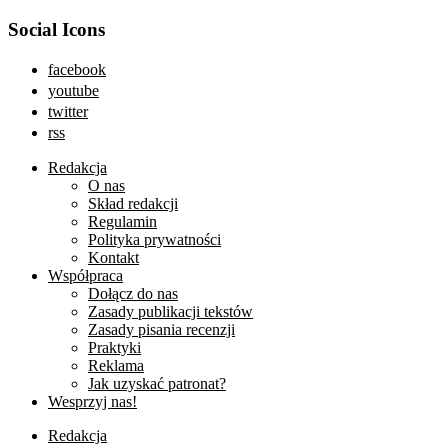
Social Icons
facebook
youtube
twitter
rss
Redakcja
O nas
Skład redakcji
Regulamin
Polityka prywatności
Kontakt
Współpraca
Dołącz do nas
Zasady publikacji tekstów
Zasady pisania recenzji
Praktyki
Reklama
Jak uzyskać patronat?
Wesprzyj nas!
Redakcja