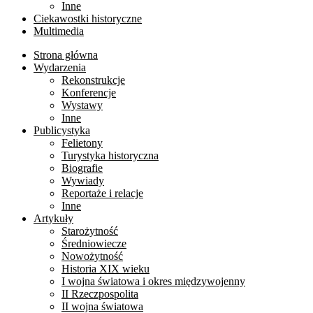
Inne
Ciekawostki historyczne
Multimedia
Strona główna
Wydarzenia
Rekonstrukcje
Konferencje
Wystawy
Inne
Publicystyka
Felietony
Turystyka historyczna
Biografie
Wywiady
Reportaże i relacje
Inne
Artykuły
Starożytność
Średniowiecze
Nowożytność
Historia XIX wieku
I wojna światowa i okres międzywojenny
II Rzeczpospolita
II wojna światowa