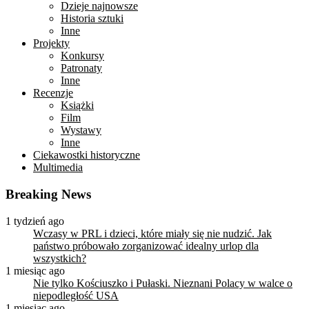
Dzieje najnowsze
Historia sztuki
Inne
Projekty
Konkursy
Patronaty
Inne
Recenzje
Książki
Film
Wystawy
Inne
Ciekawostki historyczne
Multimedia
Breaking News
1 tydzień ago
Wczasy w PRL i dzieci, które miały się nie nudzić. Jak
państwo próbowało zorganizować idealny urlop dla
wszystkich?
1 miesiąc ago
Nie tylko Kościuszko i Pułaski. Nieznani Polacy w walce o
niepodległość USA
1 miesiąc ago