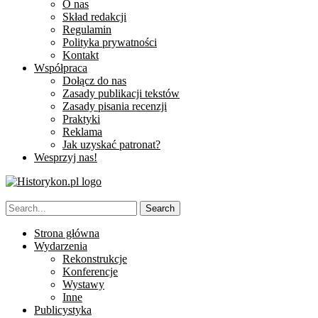
O nas
Skład redakcji
Regulamin
Polityka prywatności
Kontakt
Współpraca
Dołącz do nas
Zasady publikacji tekstów
Zasady pisania recenzji
Praktyki
Reklama
Jak uzyskać patronat?
Wesprzyj nas!
Strona główna
Wydarzenia
Rekonstrukcje
Konferencje
Wystawy
Inne
Publicystyka