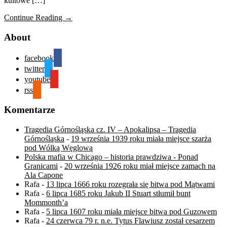
kultowe […]
Continue Reading →
About
facebook
twitter
youtube
rss
Komentarze
Tragedia Górnośląska cz. IV – Apokalipsa – Tragedia
Górnośląska
-
19 września 1939 roku miała miejsce szarża
pod Wólką Węglową
Polska mafia w Chicago – historia prawdziwa - Ponad
Granicami
-
20 września 1926 roku miał miejsce zamach na
Ala Capone
Rafa
-
13 lipca 1666 roku rozegrała się bitwa pod Mątwami
Rafa
-
6 lipca 1685 roku Jakub II Stuart stłumił bunt
Mommonth’a
Rafa
-
5 lipca 1607 roku miała miejsce bitwa pod Guzowem
Rafa
-
24 czerwca 79 r. n.e. Tytus Flawiusz został cesarzem