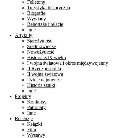
Felietony
Turystyka historyczna
Biografie
Wywiady
Reportaże i relacje
Inne
Artykuły
Starożytność
Średniowiecze
Nowożytność
Historia XIX wieku
I wojna światowa i okres międzywojenny
II Rzeczpospolita
II wojna światowa
Dzieje najnowsze
Historia sztuki
Inne
Projekty
Konkursy
Patronaty
Inne
Recenzje
Książki
Film
Wystawy