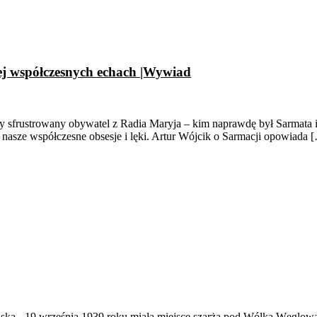
ej współczesnych echach |Wywiad
czy sfrustrowany obywatel z Radia Maryja – kim naprawdę był Sarmata 
ię nasze współczesne obsesje i lęki. Artur Wójcik o Sarmacji opowiada 
ąska
-
19 września 1939 roku miała miejsce szarża pod Wólką Węglow