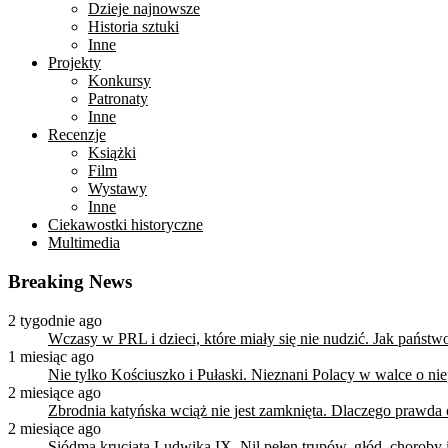
Dzieje najnowsze
Historia sztuki
Inne
Projekty
Konkursy
Patronaty
Inne
Recenzje
Książki
Film
Wystawy
Inne
Ciekawostki historyczne
Multimedia
Breaking News
2 tygodnie ago
Wczasy w PRL i dzieci, które miały się nie nudzić. Jak państ
1 miesiąc ago
Nie tylko Kościuszko i Pułaski. Nieznani Polacy w walce o n
2 miesiące ago
Zbrodnia katyńska wciąż nie jest zamknięta. Dlaczego prawda
2 miesiące ago
Siódma krucjata Ludwika IX. Nil pełen trupów, głód, choroby i