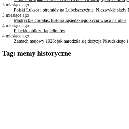
3 miesiące ago
Polski Luksor i piramidy na Lubelszczyźnie. Niezwykłe ślady 
3 miesiące ago
Madryckie corralas: historia sąsiedzkiego życia wraca na ulice
4 miesiące ago
Pijackie oblicze Jagiellonów
4 miesiące ago
Zamach majowy 1926: jak narodziła się decyzja Piłsudskiego i
Tag:
memy historyczne