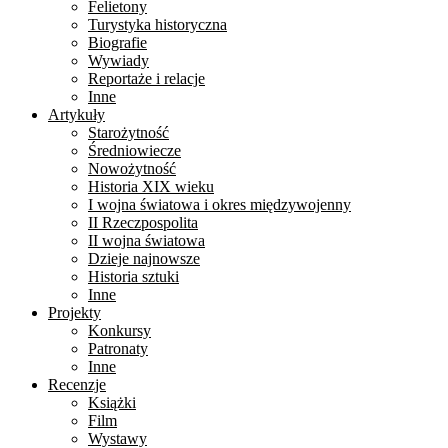
Felietony
Turystyka historyczna
Biografie
Wywiady
Reportaże i relacje
Inne
Artykuły
Starożytność
Średniowiecze
Nowożytność
Historia XIX wieku
I wojna światowa i okres międzywojenny
II Rzeczpospolita
II wojna światowa
Dzieje najnowsze
Historia sztuki
Inne
Projekty
Konkursy
Patronaty
Inne
Recenzje
Książki
Film
Wystawy