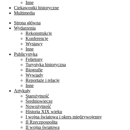
Inne
Ciekawostki historyczne
Multimedia
Strona główna
Wydarzenia
Rekonstrukcje
Konferencje
Wystawy
Inne
Publicystyka
Felietony
Turystyka historyczna
Biografie
Wywiady
Reportaże i relacje
Inne
Artykuły
Starożytność
Średniowiecze
Nowożytność
Historia XIX wieku
I wojna światowa i okres międzywojenny
II Rzeczpospolita
II wojna światowa