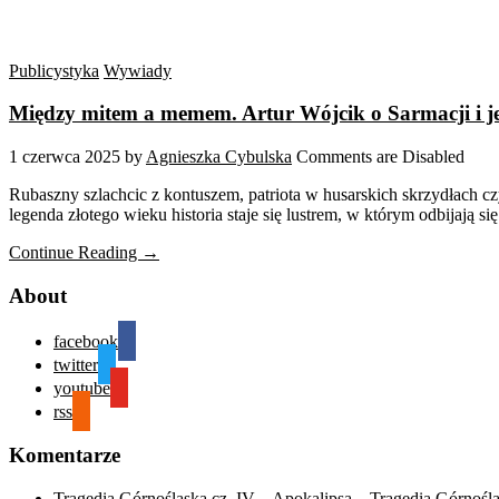
Publicystyka
Wywiady
Między mitem a memem. Artur Wójcik o Sarmacji i j
1 czerwca 2025
by
Agnieszka Cybulska
Comments are Disabled
Rubaszny szlachcic z kontuszem, patriota w husarskich skrzydłach 
legenda złotego wieku historia staje się lustrem, w którym odbijają s
Continue Reading →
About
facebook
twitter
youtube
rss
Komentarze
Tragedia Górnośląska cz. IV – Apokalipsa – Tragedia Górnośl