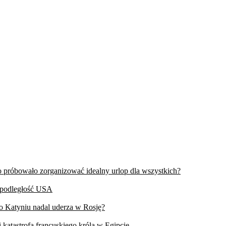
wo próbowało zorganizować idealny urlop dla wszystkich?
iepodległość USA
 o Katyniu nadal uderza w Rosję?
 katastrofa francuskiego króla w Egipcie