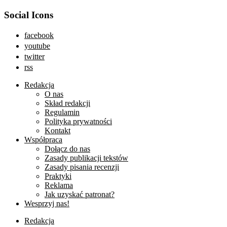
Social Icons
facebook
youtube
twitter
rss
Redakcja
O nas
Skład redakcji
Regulamin
Polityka prywatności
Kontakt
Współpraca
Dołącz do nas
Zasady publikacji tekstów
Zasady pisania recenzji
Praktyki
Reklama
Jak uzyskać patronat?
Wesprzyj nas!
Redakcja