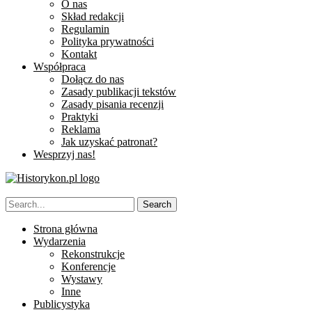
O nas
Skład redakcji
Regulamin
Polityka prywatności
Kontakt
Współpraca
Dołącz do nas
Zasady publikacji tekstów
Zasady pisania recenzji
Praktyki
Reklama
Jak uzyskać patronat?
Wesprzyj nas!
Strona główna
Wydarzenia
Rekonstrukcje
Konferencje
Wystawy
Inne
Publicystyka