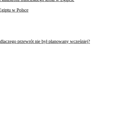
Egiptu w Polsce
 dlaczego przewrót nie był planowany wcześniej?