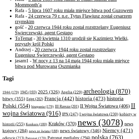
Mommonth’a
Rafa
-
5 lipca 1607 roku miała miejsce bitwa pod Guzowem
Rafa
-
24 czerwca 79 r. n.e. Tytus Flawiusz został cesarzem
rzymskim
gość
-
20 czerwca 1944 roku został rozstrzelany Eugeniusz
Świerczewski, agent Gestapo
ToTemat
-
30 kwietnia 1310 urodził się Kazimierz Wielki,
przyszły król Polski
Andrzej
-
20 czerwca 1944 roku został rozstrzelany
Eugeniusz Świerczewski, agent Gestapo
jasam1
-
W nocy z 13 na 14 maja 1944 roku miała miejsce
bitwa pod Murowaną Oszmianką
Tagi
archeologia
(870)
2025
(326)
Anglia
(229)
1944
(179)
1945
(193)
historia
Francja
(442)
historia
(473)
bitwy
(355)
Egipt
(202)
II
Polski
(554)
II Wojna Światowa
(406)
III Rzesza
(201)
hiszpania
(179)
wojna światowa
(916)
IPN
(247)
kobiety w
I wojna światowa
(230)
news
(3078)
Kraków
(370)
historii
(255)
news
Konkurs
(180)
Niemcy
(471)
news światowy
(346)
krajowy
(284)
news ze świata
(188)
polska
(763)
Patronat medialny
(294)
odkrycie
(213)
Patronat
(170)