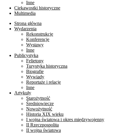
Inne
Ciekawostki historyczne
Multimedia
Strona główna
Wydarzenia
Rekonstrukcje
Konferencje
Wystawy
Inne
Publicystyka
Felietony
Turystyka historyczna
Biografie
Wywiady
Reportaże i relacje
Inne
Artykuły
Starożytność
Średniowiecze
Nowożytność
Historia XIX wieku
I wojna światowa i okres międzywojenny
II Rzeczpospolita
II wojna światowa