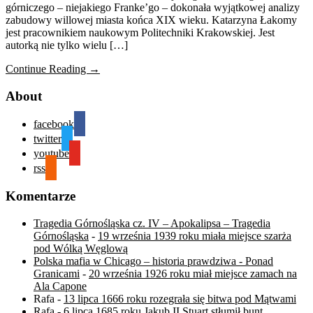
górniczego – niejakiego Franke’go – dokonała wyjątkowej analizy
zabudowy willowej miasta końca XIX wieku. Katarzyna Łakomy
jest pracownikiem naukowym Politechniki Krakowskiej. Jest
autorką nie tylko wielu […]
Continue Reading →
About
facebook
twitter
youtube
rss
Komentarze
Tragedia Górnośląska cz. IV – Apokalipsa – Tragedia
Górnośląska
-
19 września 1939 roku miała miejsce szarża
pod Wólką Węglową
Polska mafia w Chicago – historia prawdziwa - Ponad
Granicami
-
20 września 1926 roku miał miejsce zamach na
Ala Capone
Rafa
-
13 lipca 1666 roku rozegrała się bitwa pod Mątwami
Rafa
-
6 lipca 1685 roku Jakub II Stuart stłumił bunt