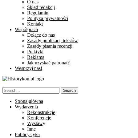
O nas
Skład redakcji
Regulamin
Polityka prywatności
Kontakt
Współpraca
Dołącz do nas
Zasady publikacji tekstów
Zasady pisania recenzji
Praktyki
Reklama
Jak uzyskać patronat?
Wesprzyj nas!
Strona główna
Wydarzenia
Rekonstrukcje
Konferencje
Wystawy
Inne
Publicystyka