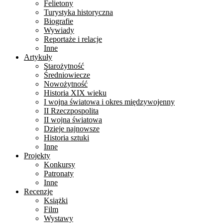
Felietony
Turystyka historyczna
Biografie
Wywiady
Reportaże i relacje
Inne
Artykuły
Starożytność
Średniowiecze
Nowożytność
Historia XIX wieku
I wojna światowa i okres międzywojenny
II Rzeczpospolita
II wojna światowa
Dzieje najnowsze
Historia sztuki
Inne
Projekty
Konkursy
Patronaty
Inne
Recenzje
Książki
Film
Wystawy