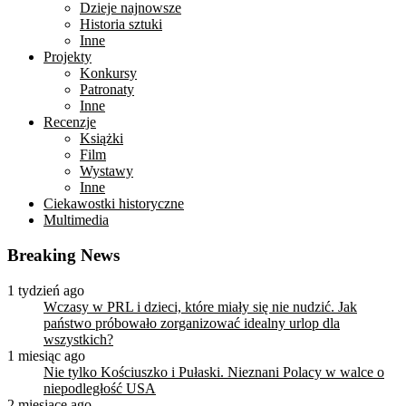
Dzieje najnowsze
Historia sztuki
Inne
Projekty
Konkursy
Patronaty
Inne
Recenzje
Książki
Film
Wystawy
Inne
Ciekawostki historyczne
Multimedia
Breaking News
1 tydzień ago
Wczasy w PRL i dzieci, które miały się nie nudzić. Jak
państwo próbowało zorganizować idealny urlop dla
wszystkich?
1 miesiąc ago
Nie tylko Kościuszko i Pułaski. Nieznani Polacy w walce o
niepodległość USA
2 miesiące ago