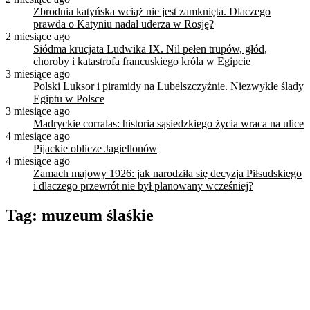
Zbrodnia katyńska wciąż nie jest zamknięta. Dlaczego
prawda o Katyniu nadal uderza w Rosję?
2 miesiące ago
Siódma krucjata Ludwika IX. Nil pełen trupów, głód,
choroby i katastrofa francuskiego króla w Egipcie
3 miesiące ago
Polski Luksor i piramidy na Lubelszczyźnie. Niezwykłe ślady
Egiptu w Polsce
3 miesiące ago
Madryckie corralas: historia sąsiedzkiego życia wraca na ulice
4 miesiące ago
Pijackie oblicze Jagiellonów
4 miesiące ago
Zamach majowy 1926: jak narodziła się decyzja Piłsudskiego
i dlaczego przewrót nie był planowany wcześniej?
Tag:
muzeum ślaśkie