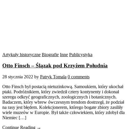
Artykuły historyczne
Biografie
Inne
Publicystyka
Otto Finsch – Ślązak pod Krzyżem Południa
28 stycznia 2022
by
Patryk Tomala
0 comments
Otto Finsch był postacią nietuzinkową. Samoukiem, który ukochał
ptaki. Podróżnikiem, który zwiedził cztery kontynenty i dokonał
szeregu odkryć geograficznych, zoologicznych i botanicznych.
Badaczem, który wbrew ówczesnym trendom dostrzegł, że podział
na rasy jest błędem. Kolekcjonerem, którego bogate zbiory zasiliły
wiele muzeów w Europie. Był także człowiekiem, który zdobył dla
Niemiec […]
Continue Reading →