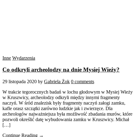
Inne
Wydarzenia
Co odkryli archeolodzy na dnie Mysiej Wieży?
29 listopada 2020
by
Gabriela Żok
0 comments
W trakcie tegorocznych badań w lochu głodowym w Mysiej Wieży
w Kruszwicy, archeolodzy odkryli między innymi fragmenty
naczyń. W śród znalezisk były fragmenty naczyń załogi zamku,
kafle orasz szczątki zarówno ludzkie jak i zwierzęce. Dla
archeologów najważniejsza była możliwość zbadania murów, które
pozwoli określić datę wybudowania zamku w Kruszwicy. Michał
[…]
Continue Reading →