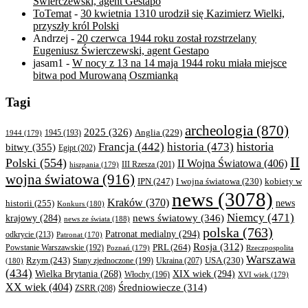
Świerczewski, agent Gestapo
ToTemat
-
30 kwietnia 1310 urodził się Kazimierz Wielki,
przyszły król Polski
Andrzej
-
20 czerwca 1944 roku został rozstrzelany
Eugeniusz Świerczewski, agent Gestapo
jasam1
-
W nocy z 13 na 14 maja 1944 roku miała miejsce
bitwa pod Murowaną Oszmianką
Tagi
archeologia
(870)
2025
(326)
Anglia
(229)
1944
(179)
1945
(193)
historia
Francja
(442)
historia
(473)
bitwy
(355)
Egipt
(202)
II
Polski
(554)
II Wojna Światowa
(406)
III Rzesza
(201)
hiszpania
(179)
wojna światowa
(916)
IPN
(247)
kobiety w
I wojna światowa
(230)
news
(3078)
Kraków
(370)
historii
(255)
news
Konkurs
(180)
Niemcy
(471)
news światowy
(346)
krajowy
(284)
news ze świata
(188)
polska
(763)
Patronat medialny
(294)
odkrycie
(213)
Patronat
(170)
Rosja
(312)
PRL
(264)
Powstanie Warszawskie
(192)
Poznań
(179)
Rzeczpospolita
Warszawa
Rzym
(243)
Ukraina
(207)
USA
(230)
(180)
Stany zjednoczone
(199)
(434)
XIX wiek
(294)
Wielka Brytania
(268)
Włochy
(196)
XVI wiek
(179)
XX wiek
(404)
Średniowiecze
(314)
ZSRR
(208)