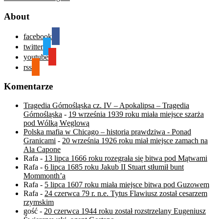
About
facebook
twitter
youtube
rss
Komentarze
Tragedia Górnośląska cz. IV – Apokalipsa – Tragedia
Górnośląska
-
19 września 1939 roku miała miejsce szarża
pod Wólką Węglową
Polska mafia w Chicago – historia prawdziwa - Ponad
Granicami
-
20 września 1926 roku miał miejsce zamach na
Ala Capone
Rafa
-
13 lipca 1666 roku rozegrała się bitwa pod Mątwami
Rafa
-
6 lipca 1685 roku Jakub II Stuart stłumił bunt
Mommonth’a
Rafa
-
5 lipca 1607 roku miała miejsce bitwa pod Guzowem
Rafa
-
24 czerwca 79 r. n.e. Tytus Flawiusz został cesarzem
rzymskim
gość
-
20 czerwca 1944 roku został rozstrzelany Eugeniusz