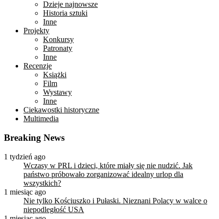
Dzieje najnowsze
Historia sztuki
Inne
Projekty
Konkursy
Patronaty
Inne
Recenzje
Książki
Film
Wystawy
Inne
Ciekawostki historyczne
Multimedia
Breaking News
1 tydzień ago
Wczasy w PRL i dzieci, które miały się nie nudzić. Jak
państwo próbowało zorganizować idealny urlop dla
wszystkich?
1 miesiąc ago
Nie tylko Kościuszko i Pułaski. Nieznani Polacy w walce o
niepodległość USA
1 miesiąc ago