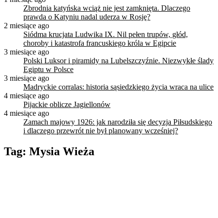
Zbrodnia katyńska wciąż nie jest zamknięta. Dlaczego
prawda o Katyniu nadal uderza w Rosję?
2 miesiące ago
Siódma krucjata Ludwika IX. Nil pełen trupów, głód,
choroby i katastrofa francuskiego króla w Egipcie
3 miesiące ago
Polski Luksor i piramidy na Lubelszczyźnie. Niezwykłe ślady
Egiptu w Polsce
3 miesiące ago
Madryckie corralas: historia sąsiedzkiego życia wraca na ulice
4 miesiące ago
Pijackie oblicze Jagiellonów
4 miesiące ago
Zamach majowy 1926: jak narodziła się decyzja Piłsudskiego
i dlaczego przewrót nie był planowany wcześniej?
Tag:
Mysia Wieża