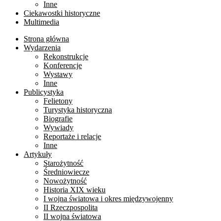
Inne
Ciekawostki historyczne
Multimedia
Strona główna
Wydarzenia
Rekonstrukcje
Konferencje
Wystawy
Inne
Publicystyka
Felietony
Turystyka historyczna
Biografie
Wywiady
Reportaże i relacje
Inne
Artykuły
Starożytność
Średniowiecze
Nowożytność
Historia XIX wieku
I wojna światowa i okres międzywojenny
II Rzeczpospolita
II wojna światowa