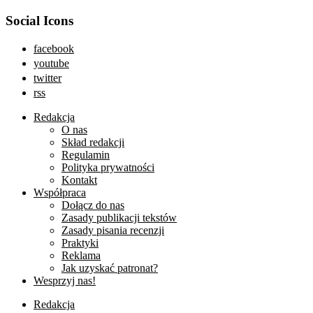
Social Icons
facebook
youtube
twitter
rss
Redakcja
O nas
Skład redakcji
Regulamin
Polityka prywatności
Kontakt
Współpraca
Dołącz do nas
Zasady publikacji tekstów
Zasady pisania recenzji
Praktyki
Reklama
Jak uzyskać patronat?
Wesprzyj nas!
Redakcja