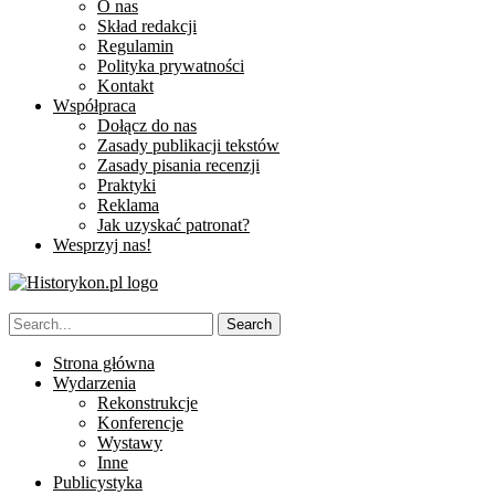
O nas
Skład redakcji
Regulamin
Polityka prywatności
Kontakt
Współpraca
Dołącz do nas
Zasady publikacji tekstów
Zasady pisania recenzji
Praktyki
Reklama
Jak uzyskać patronat?
Wesprzyj nas!
Strona główna
Wydarzenia
Rekonstrukcje
Konferencje
Wystawy
Inne
Publicystyka