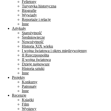
Felietony
Turystyka historyczna
Biografie
Wywiady
Reportaże i relacje
Inne
Artykuły
Starożytność
Średniowiecze
Nowożytność
Historia XIX wieku
I wojna światowa i okres międzywojenny
II Rzeczpospolita
II wojna światowa
Dzieje najnowsze
Historia sztuki
Inne
Projekty
Konkursy
Patronaty
Inne
Recenzje
Książki
Film
Wystawy