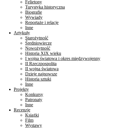
Felietony
Turystyka historyczna
Biografie
Wywiady
Reportaże i relacje
Inne
Artykuły
Starożytność
Średniowiecze
Nowożytność
Historia XIX wieku
I wojna światowa i okres międzywojenny
II Rzeczpospolita
II wojna światowa
Dzieje najnowsze
Historia sztuki
Inne
Projekty
Konkursy
Patronaty
Inne
Recenzje
Książki
Film
Wystawy