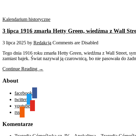
Kalendarium historyczne
3 lipca 1916 zmarła Hetty Green, wiedźma z Wall Stre
3 lipca 2025
by
Redakcja
Comments are Disabled
Tego dnia 1916 roku zmarła Hetty Green, wiedźma z Wall Street, sym
zamiast bajek. Świat nazywał ją czarownicą, bo nie pasowała do żadny
Continue Reading →
About
facebook
twitter
youtube
rss
Komentarze
Tragedia Górnośląska cz. IV – Apokalipsa – Tragedia Górnośl