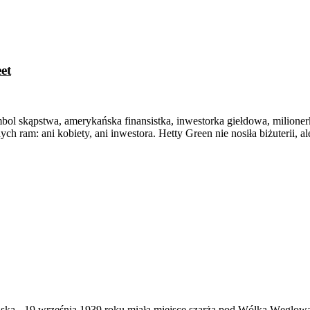
et
bol skąpstwa, amerykańska finansistka, inwestorka giełdowa, milioner
ch ram: ani kobiety, ani inwestora. Hetty Green nie nosiła biżuterii, a
ąska
-
19 września 1939 roku miała miejsce szarża pod Wólką Węglow