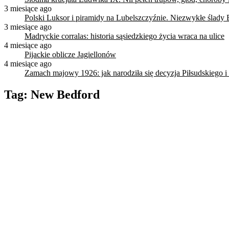
3 miesiące ago
Polski Luksor i piramidy na Lubelszczyźnie. Niezwykłe ślady 
3 miesiące ago
Madryckie corralas: historia sąsiedzkiego życia wraca na ulice
4 miesiące ago
Pijackie oblicze Jagiellonów
4 miesiące ago
Zamach majowy 1926: jak narodziła się decyzja Piłsudskiego i
Tag:
New Bedford