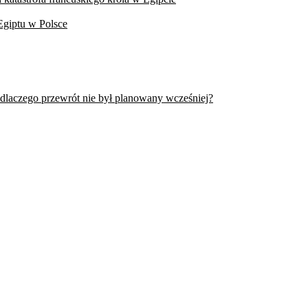
Egiptu w Polsce
 dlaczego przewrót nie był planowany wcześniej?