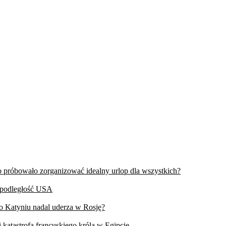
wo próbowało zorganizować idealny urlop dla wszystkich?
iepodległość USA
 o Katyniu nadal uderza w Rosję?
 katastrofa francuskiego króla w Egipcie