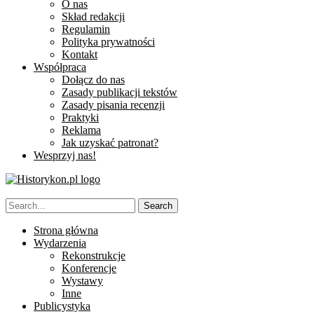
O nas
Skład redakcji
Regulamin
Polityka prywatności
Kontakt
Współpraca
Dołącz do nas
Zasady publikacji tekstów
Zasady pisania recenzji
Praktyki
Reklama
Jak uzyskać patronat?
Wesprzyj nas!
Strona główna
Wydarzenia
Rekonstrukcje
Konferencje
Wystawy
Inne
Publicystyka