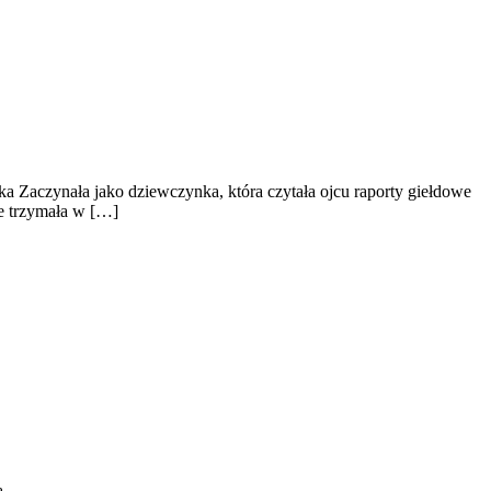
ka Zaczynała jako dziewczynka, która czytała ojcu raporty giełdowe
le trzymała w […]
ą