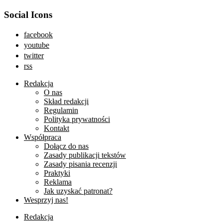
Social Icons
facebook
youtube
twitter
rss
Redakcja
O nas
Skład redakcji
Regulamin
Polityka prywatności
Kontakt
Współpraca
Dołącz do nas
Zasady publikacji tekstów
Zasady pisania recenzji
Praktyki
Reklama
Jak uzyskać patronat?
Wesprzyj nas!
Redakcja