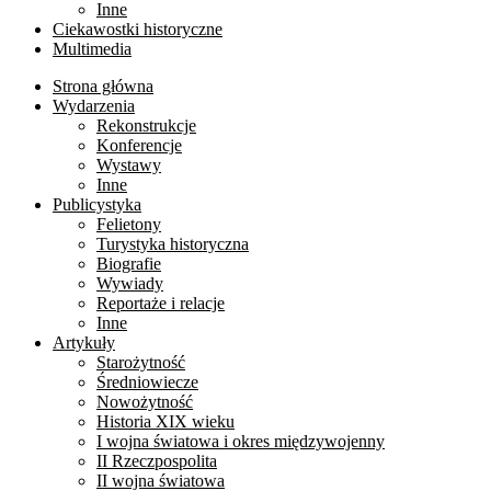
Inne
Ciekawostki historyczne
Multimedia
Strona główna
Wydarzenia
Rekonstrukcje
Konferencje
Wystawy
Inne
Publicystyka
Felietony
Turystyka historyczna
Biografie
Wywiady
Reportaże i relacje
Inne
Artykuły
Starożytność
Średniowiecze
Nowożytność
Historia XIX wieku
I wojna światowa i okres międzywojenny
II Rzeczpospolita
II wojna światowa