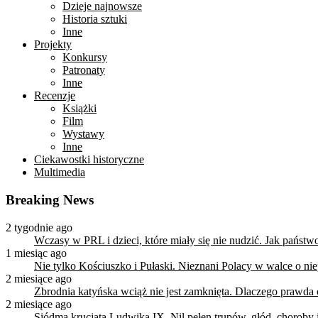
Dzieje najnowsze
Historia sztuki
Inne
Projekty
Konkursy
Patronaty
Inne
Recenzje
Książki
Film
Wystawy
Inne
Ciekawostki historyczne
Multimedia
Breaking News
2 tygodnie ago
Wczasy w PRL i dzieci, które miały się nie nudzić. Jak państ
1 miesiąc ago
Nie tylko Kościuszko i Pułaski. Nieznani Polacy w walce o n
2 miesiące ago
Zbrodnia katyńska wciąż nie jest zamknięta. Dlaczego prawda
2 miesiące ago
Siódma krucjata Ludwika IX. Nil pełen trupów, głód, choroby i