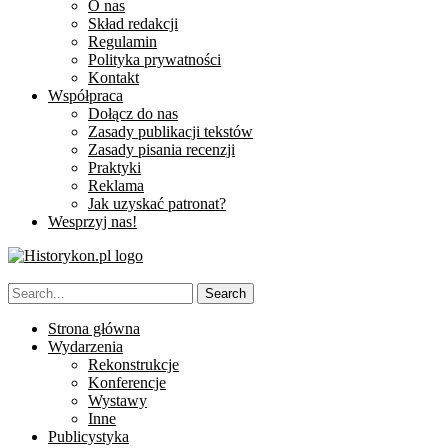
O nas
Skład redakcji
Regulamin
Polityka prywatności
Kontakt
Współpraca
Dołącz do nas
Zasady publikacji tekstów
Zasady pisania recenzji
Praktyki
Reklama
Jak uzyskać patronat?
Wesprzyj nas!
Strona główna
Wydarzenia
Rekonstrukcje
Konferencje
Wystawy
Inne
Publicystyka