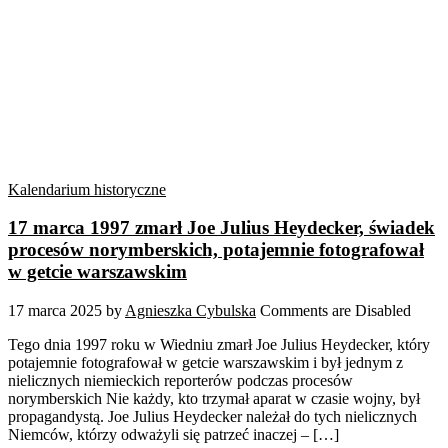
Kalendarium historyczne
17 marca 1997 zmarł Joe Julius Heydecker, świadek
procesów norymberskich, potajemnie fotografował
w getcie warszawskim
17 marca 2025
by
Agnieszka Cybulska
Comments are Disabled
Tego dnia 1997 roku w Wiedniu zmarł Joe Julius Heydecker, który
potajemnie fotografował w getcie warszawskim i był jednym z
nielicznych niemieckich reporterów podczas procesów
norymberskich Nie każdy, kto trzymał aparat w czasie wojny, był
propagandystą. Joe Julius Heydecker należał do tych nielicznych
Niemców, którzy odważyli się patrzeć inaczej – […]