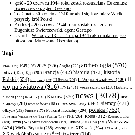
gość
-
20 czerwca 1944 roku został rozstrzelany Eugeniusz
Świerczewski, agent Gestapo
ToTemat
-
30 kwietnia 1310 urodził się Kazimierz Wielki,
przyszły król Polski
Andrzej
-
20 czerwca 1944 roku został rozstrzelany
Eugeniusz Świerczewski, agent Gestapo
jasam1
-
W nocy z 13 na 14 maja 1944 roku miała miejsce
bitwa pod Murowaną Oszmianką
Tagi
archeologia
(870)
2025
(326)
Anglia
(229)
1944
(179)
1945
(193)
historia
Francja
(442)
historia
(473)
bitwy
(355)
Egipt
(202)
II
Polski
(554)
II Wojna Światowa
(406)
III Rzesza
(201)
hiszpania
(179)
wojna światowa
(916)
IPN
(247)
kobiety w
I wojna światowa
(230)
news
(3078)
Kraków
(370)
historii
(255)
news
Konkurs
(180)
Niemcy
(471)
news światowy
(346)
krajowy
(284)
news ze świata
(188)
polska
(763)
Patronat medialny
(294)
odkrycie
(213)
Patronat
(170)
Rosja
(312)
PRL
(264)
Powstanie Warszawskie
(192)
Poznań
(179)
Rzeczpospolita
Warszawa
Rzym
(243)
Ukraina
(207)
USA
(230)
(180)
Stany zjednoczone
(199)
(434)
XIX wiek
(294)
Wielka Brytania
(268)
Włochy
(196)
XVI wiek
(179)
XX wiek
(404)
Średniowiecze
(314)
ZSRR
(208)