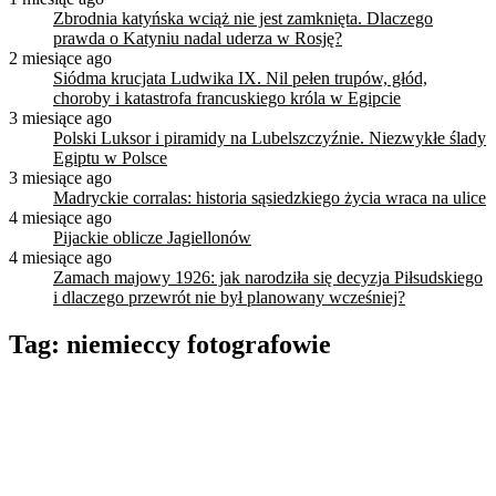
Zbrodnia katyńska wciąż nie jest zamknięta. Dlaczego
prawda o Katyniu nadal uderza w Rosję?
2 miesiące ago
Siódma krucjata Ludwika IX. Nil pełen trupów, głód,
choroby i katastrofa francuskiego króla w Egipcie
3 miesiące ago
Polski Luksor i piramidy na Lubelszczyźnie. Niezwykłe ślady
Egiptu w Polsce
3 miesiące ago
Madryckie corralas: historia sąsiedzkiego życia wraca na ulice
4 miesiące ago
Pijackie oblicze Jagiellonów
4 miesiące ago
Zamach majowy 1926: jak narodziła się decyzja Piłsudskiego
i dlaczego przewrót nie był planowany wcześniej?
Tag:
niemieccy fotografowie