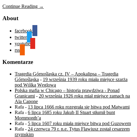
Continue Reading →
About
facebook
twitter
youtube
rss
Komentarze
Tragedia Górnośląska cz. IV – Apokalipsa – Tragedia
Górnośląska
-
19 września 1939 roku miała miejsce szarża
pod Wólką Węglową
Polska mafia w Chicago – historia prawdziwa - Ponad
Granicami
-
20 września 1926 roku miał miejsce zamach na
Ala Capone
Rafa
-
13 lipca 1666 roku rozegrała się bitwa pod Mątwami
Rafa
-
6 lipca 1685 roku Jakub II Stuart stłumił bunt
Mommonth’a
Rafa
-
5 lipca 1607 roku miała miejsce bitwa pod Guzowem
Rafa
-
24 czerwca 79 r. n.e. Tytus Flawiusz został cesarzem
rzymskim