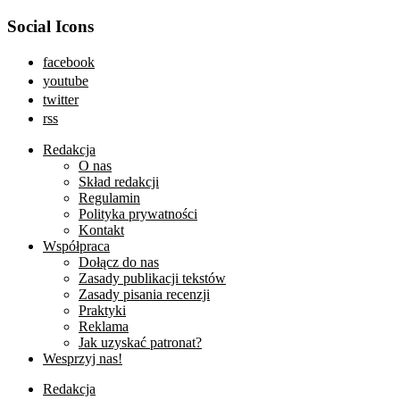
Social Icons
facebook
youtube
twitter
rss
Redakcja
O nas
Skład redakcji
Regulamin
Polityka prywatności
Kontakt
Współpraca
Dołącz do nas
Zasady publikacji tekstów
Zasady pisania recenzji
Praktyki
Reklama
Jak uzyskać patronat?
Wesprzyj nas!
Redakcja