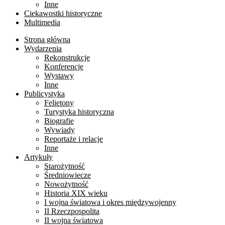
Inne
Ciekawostki historyczne
Multimedia
Strona główna
Wydarzenia
Rekonstrukcje
Konferencje
Wystawy
Inne
Publicystyka
Felietony
Turystyka historyczna
Biografie
Wywiady
Reportaże i relacje
Inne
Artykuły
Starożytność
Średniowiecze
Nowożytność
Historia XIX wieku
I wojna światowa i okres międzywojenny
II Rzeczpospolita
II wojna światowa