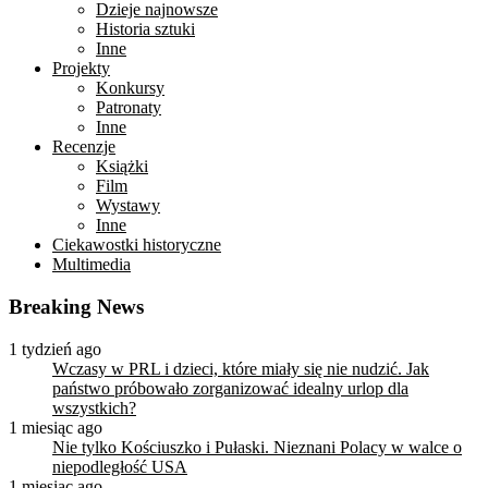
Dzieje najnowsze
Historia sztuki
Inne
Projekty
Konkursy
Patronaty
Inne
Recenzje
Książki
Film
Wystawy
Inne
Ciekawostki historyczne
Multimedia
Breaking News
1 tydzień ago
Wczasy w PRL i dzieci, które miały się nie nudzić. Jak
państwo próbowało zorganizować idealny urlop dla
wszystkich?
1 miesiąc ago
Nie tylko Kościuszko i Pułaski. Nieznani Polacy w walce o
niepodległość USA
1 miesiąc ago