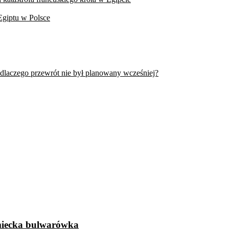
Egiptu w Polsce
 dlaczego przewrót nie był planowany wcześniej?
emiecka bulwarówka