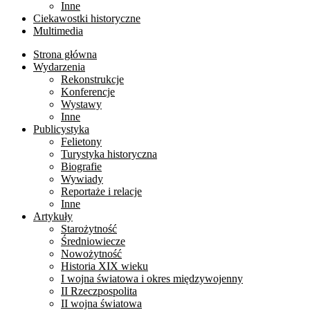
Inne
Ciekawostki historyczne
Multimedia
Strona główna
Wydarzenia
Rekonstrukcje
Konferencje
Wystawy
Inne
Publicystyka
Felietony
Turystyka historyczna
Biografie
Wywiady
Reportaże i relacje
Inne
Artykuły
Starożytność
Średniowiecze
Nowożytność
Historia XIX wieku
I wojna światowa i okres międzywojenny
II Rzeczpospolita
II wojna światowa