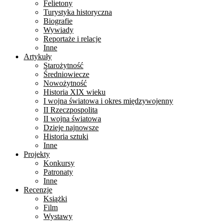
Felietony
Turystyka historyczna
Biografie
Wywiady
Reportaże i relacje
Inne
Artykuły
Starożytność
Średniowiecze
Nowożytność
Historia XIX wieku
I wojna światowa i okres międzywojenny
II Rzeczpospolita
II wojna światowa
Dzieje najnowsze
Historia sztuki
Inne
Projekty
Konkursy
Patronaty
Inne
Recenzje
Książki
Film
Wystawy