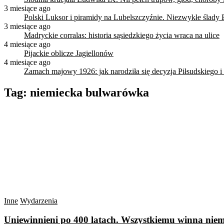
3 miesiące ago
Polski Luksor i piramidy na Lubelszczyźnie. Niezwykłe ślady 
3 miesiące ago
Madryckie corralas: historia sąsiedzkiego życia wraca na ulice
4 miesiące ago
Pijackie oblicze Jagiellonów
4 miesiące ago
Zamach majowy 1926: jak narodziła się decyzja Piłsudskiego i
Tag:
niemiecka bulwarówka
Inne
Wydarzenia
Uniewinnieni po 400 latach. Wszystkiemu winna ni