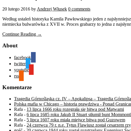
20 lutego 2016
by
Andrzej Włusek
0 comments
Według ustaleń historyka Kamila Pawłowskiego jeden z najsłynniej
niemiecka bulwarówka z XVII w. Proces grabarzy to jedna z najsłyn
Continue Reading →
About
facebook
twitter
youtube
rss
Komentarze
Tragedia Górnośląska cz. IV – Apokalipsa – Tragedia Górnośl
Polska mafia w Chicago – historia prawdziwa - Ponad Granica
Rafa
-
13 lipca 1666 roku rozegrała się bitwa pod Mątwami
Rafa
-
6 lipca 1685 roku Jakub II Stuart stłumił bunt Mommont
Rafa
-
5 lipca 1607 roku miała miejsce bitwa pod Guzowem
Rafa
-
24 czerwca 79 r. n.e. Tytus Flawiusz został cesarzem r
gość
-
20 czerwca 1944 roku został rozstrzelany Eugeniusz Św