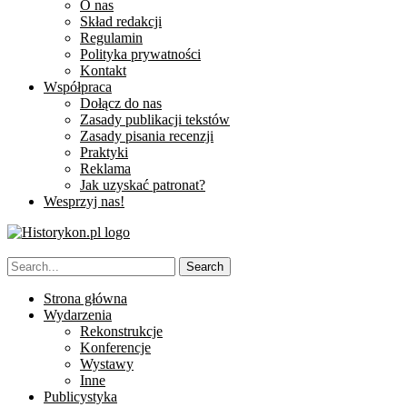
O nas
Skład redakcji
Regulamin
Polityka prywatności
Kontakt
Współpraca
Dołącz do nas
Zasady publikacji tekstów
Zasady pisania recenzji
Praktyki
Reklama
Jak uzyskać patronat?
Wesprzyj nas!
Strona główna
Wydarzenia
Rekonstrukcje
Konferencje
Wystawy
Inne
Publicystyka