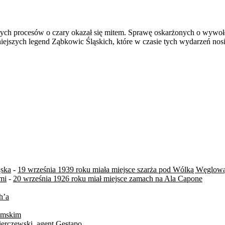
szych procesów o czary okazał się mitem. Sprawę oskarżonych o wywo
niejszych legend Ząbkowic Śląskich, które w czasie tych wydarzeń n
ąska
-
19 września 1939 roku miała miejsce szarża pod Wólką Węglow
mi
-
20 września 1926 roku miał miejsce zamach na Ala Capone
h’a
zymskim
ierczewski, agent Gestapo