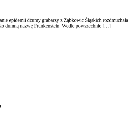
łanie epidemii dżumy grabarzy z Ząbkowic Śląskich rozdmuchała
osiło dumną nazwę Frankenstein. Wedle powszechnie […]
ą