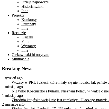
Dzieje najnowsze
Historia sztuki
Inne
Projekty
Konkursy
Patronaty
Inne
Recenzje
Książki
Film
Wystawy
Inne
Ciekawostki historyczne
Multimedia
Breaking News
1 tydzień ago
Wczasy w PRL i dzieci, które miały się nie nudzić. Jak państ
1 miesiąc ago
Nie tylko Kościuszko i Pułaski. Nieznani Polacy w walce o n
1 miesiąc ago
Zbrodnia katyńska wciąż nie jest zamknięta. Dlaczego prawda
2 miesiące ago
Siódma krucjata Ludwika IX. Nil pełen trupów, głód, choroby i