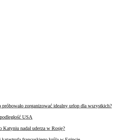
wo próbowało zorganizować idealny urlop dla wszystkich?
iepodległość USA
 o Katyniu nadal uderza w Rosję?
 katastrofa francuskiego króla w Egipcie