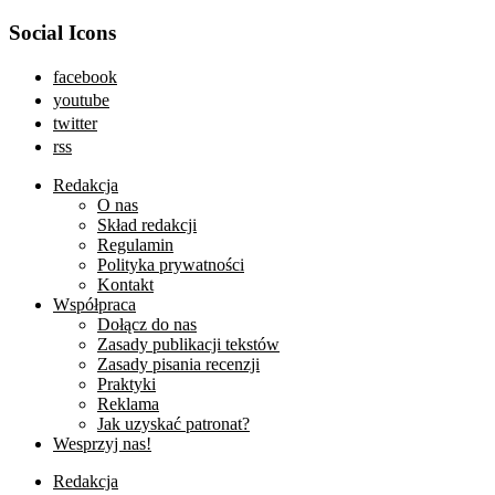
Social Icons
facebook
youtube
twitter
rss
Redakcja
O nas
Skład redakcji
Regulamin
Polityka prywatności
Kontakt
Współpraca
Dołącz do nas
Zasady publikacji tekstów
Zasady pisania recenzji
Praktyki
Reklama
Jak uzyskać patronat?
Wesprzyj nas!
Redakcja