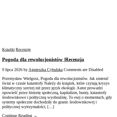
Książki
Recenzje
Pogoda dla rewolucjonistów |Recenzja
9 lipca 2026
by
Agnieszka Cybulska
Comments are Disabled
Przemysław Wielgosz, Pogoda dla rewolucjonistów. Jak zmienić
świat w czasie katastrofy Należy do książek, które czytają kryzys
klimatyczny szerzej niż przez język ekologii. Autor prowadzi
opowieść przez historię społeczną, kapitalizm, bunty, katastrofy
środowiskowe i polityczną wyobraźnię. To esej o momentach, gdy
systemy społeczne dochodziły do granic środowiskowej i
politycznej wytrzymałości, […]
Continue Reading →