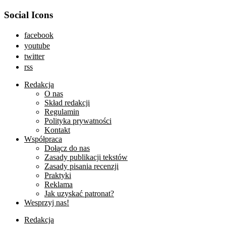
Social Icons
facebook
youtube
twitter
rss
Redakcja
O nas
Skład redakcji
Regulamin
Polityka prywatności
Kontakt
Współpraca
Dołącz do nas
Zasady publikacji tekstów
Zasady pisania recenzji
Praktyki
Reklama
Jak uzyskać patronat?
Wesprzyj nas!
Redakcja