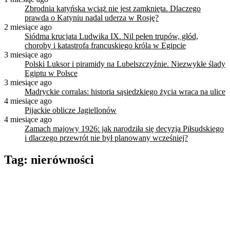
Zbrodnia katyńska wciąż nie jest zamknięta. Dlaczego
prawda o Katyniu nadal uderza w Rosję?
2 miesiące ago
Siódma krucjata Ludwika IX. Nil pełen trupów, głód,
choroby i katastrofa francuskiego króla w Egipcie
3 miesiące ago
Polski Luksor i piramidy na Lubelszczyźnie. Niezwykłe ślady
Egiptu w Polsce
3 miesiące ago
Madryckie corralas: historia sąsiedzkiego życia wraca na ulice
4 miesiące ago
Pijackie oblicze Jagiellonów
4 miesiące ago
Zamach majowy 1926: jak narodziła się decyzja Piłsudskiego
i dlaczego przewrót nie był planowany wcześniej?
Tag:
nierówności