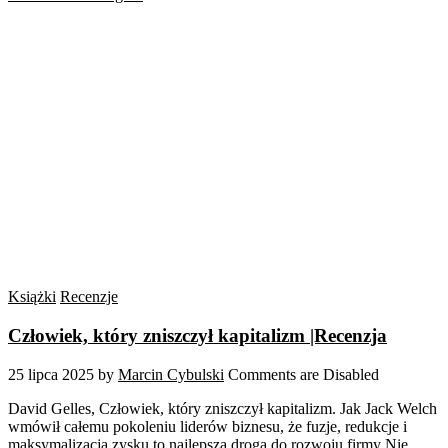
Książki
Recenzje
Człowiek, który zniszczył kapitalizm |Recenzja
25 lipca 2025
by
Marcin Cybulski
Comments are Disabled
David Gelles, Człowiek, który zniszczył kapitalizm. Jak Jack Welch
wmówił całemu pokoleniu liderów biznesu, że fuzje, redukcje i
maksymalizacja zysku to najlepsza droga do rozwoju firmy Nie