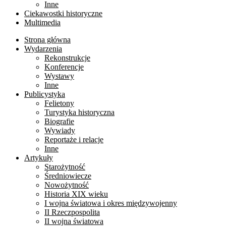
Inne
Ciekawostki historyczne
Multimedia
Strona główna
Wydarzenia
Rekonstrukcje
Konferencje
Wystawy
Inne
Publicystyka
Felietony
Turystyka historyczna
Biografie
Wywiady
Reportaże i relacje
Inne
Artykuły
Starożytność
Średniowiecze
Nowożytność
Historia XIX wieku
I wojna światowa i okres międzywojenny
II Rzeczpospolita
II wojna światowa