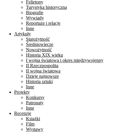
Felietony
Turystyka historyczna
Biografie
Wywiady
Reportaże i relacje
Inne
Artykuły
Starożytność
Średniowiecze
Nowożytność
Historia XIX wieku
I wojna światowa i okres międzywojenny
II Rzeczpospolita
II wojna światowa
Dzieje najnowsze
Historia sztuki
Inne
Projekty
Konkursy
Patronaty
Inne
Recenzje
Książki
Film
Wystawy