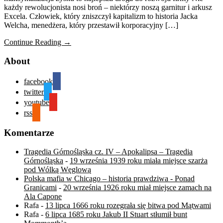
każdy rewolucjonista nosi broń – niektórzy noszą garnitur i arkusz
Excela. Człowiek, który zniszczył kapitalizm to historia Jacka
Welcha, menedżera, który przestawił korporacyjny […]
Continue Reading →
About
facebook
twitter
youtube
rss
Komentarze
Tragedia Górnośląska cz. IV – Apokalipsa – Tragedia
Górnośląska
-
19 września 1939 roku miała miejsce szarża
pod Wólką Węglową
Polska mafia w Chicago – historia prawdziwa - Ponad
Granicami
-
20 września 1926 roku miał miejsce zamach na
Ala Capone
Rafa
-
13 lipca 1666 roku rozegrała się bitwa pod Mątwami
Rafa
-
6 lipca 1685 roku Jakub II Stuart stłumił bunt