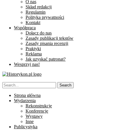
O nas
Skład redakcji
Regulamin
Polityka prywatności
Kontakt
Współpraca
Dołącz do nas
Zasady publikacji tekstów
Zasady pisania recenzji
Praktyki
Reklama
Jak uzyskać patronat?
Wesprzyj nas!
Strona główna
Wydarzenia
Rekonstrukcje
Konferencje
Wystawy
Inne
Publicystyka