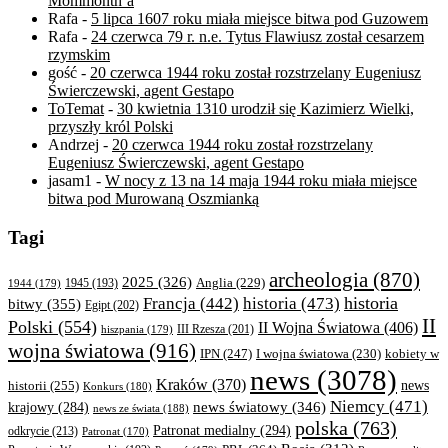
Mommonth’a
Rafa
-
5 lipca 1607 roku miała miejsce bitwa pod Guzowem
Rafa
-
24 czerwca 79 r. n.e. Tytus Flawiusz został cesarzem
rzymskim
gość
-
20 czerwca 1944 roku został rozstrzelany Eugeniusz
Świerczewski, agent Gestapo
ToTemat
-
30 kwietnia 1310 urodził się Kazimierz Wielki,
przyszły król Polski
Andrzej
-
20 czerwca 1944 roku został rozstrzelany
Eugeniusz Świerczewski, agent Gestapo
jasam1
-
W nocy z 13 na 14 maja 1944 roku miała miejsce
bitwa pod Murowaną Oszmianką
Tagi
archeologia
(870)
2025
(326)
Anglia
(229)
1944
(179)
1945
(193)
historia
Francja
(442)
historia
(473)
bitwy
(355)
Egipt
(202)
II
Polski
(554)
II Wojna Światowa
(406)
III Rzesza
(201)
hiszpania
(179)
wojna światowa
(916)
IPN
(247)
kobiety w
I wojna światowa
(230)
news
(3078)
Kraków
(370)
historii
(255)
news
Konkurs
(180)
Niemcy
(471)
news światowy
(346)
krajowy
(284)
news ze świata
(188)
polska
(763)
Patronat medialny
(294)
odkrycie
(213)
Patronat
(170)