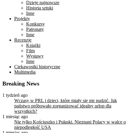
Dzieje najnowsze
Historia sztuki
Inne
Projekty
Konkursy
Patronaty
Inne
Recenzje
Książki
Film
Wystawy
Inne
Ciekawostki historyczne
Multimedia
Breaking News
1 tydzień ago
Wczasy w PRL i dzieci, które miały się nie nudzić. Jak
państwo próbowało zorganizować idealny urlop dla
wszystkich?
1 miesiąc ago
Nie tylko Kościuszko i Pułaski. Nieznani Polacy w walce o
niepodległość USA
1 miesiąc ago