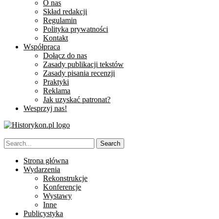
O nas
Skład redakcji
Regulamin
Polityka prywatności
Kontakt
Współpraca
Dołącz do nas
Zasady publikacji tekstów
Zasady pisania recenzji
Praktyki
Reklama
Jak uzyskać patronat?
Wesprzyj nas!
Strona główna
Wydarzenia
Rekonstrukcje
Konferencje
Wystawy
Inne
Publicystyka