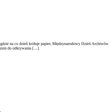
am, gdzie na co dzień króluje papier, Międzynarodowy Dzień Archiwów
luczem do odkrywania […]
ą