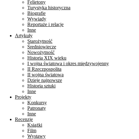
Felietony
Turystyka historyczna
Biografie
Wywiady
Reportaże i relacje
Inne
Artykuły
Starożytność
Średniowiecze
Nowożytność
Historia XIX wieku
I wojna światowa i okres międzywojenny
II Rzeczpospolita
II wojna światowa
Dzieje najnowsze
Historia sztuki
Inne
Projekty
Konkursy
Patronaty
Inne
Recenzje
Książki
Film
Wystawy