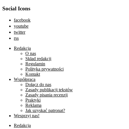
Social Icons
facebook
youtube
twitter
rss
Redakcja
O nas
Skład redakcji
Regulamin
Polityka prywatności
Kontakt
Współpraca
Dołącz do nas
Zasady publikacji tekstów
Zasady pisania recenzji
Praktyki
Reklama
Jak uzyskać patronat?
Wesprzyj nas!
Redakcja