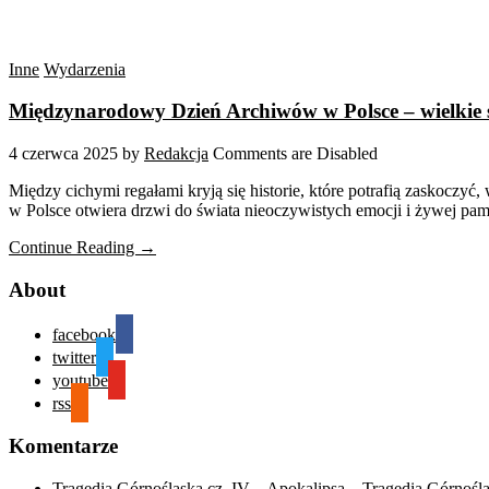
Inne
Wydarzenia
Międzynarodowy Dzień Archiwów w Polsce – wielkie ś
4 czerwca 2025
by
Redakcja
Comments are Disabled
Między cichymi regałami kryją się historie, które potrafią zaskoczy
w Polsce otwiera drzwi do świata nieoczywistych emocji i żywej pam
Continue Reading →
About
facebook
twitter
youtube
rss
Komentarze
Tragedia Górnośląska cz. IV – Apokalipsa – Tragedia Górnośl