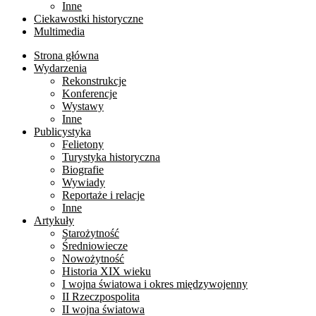
Inne
Ciekawostki historyczne
Multimedia
Strona główna
Wydarzenia
Rekonstrukcje
Konferencje
Wystawy
Inne
Publicystyka
Felietony
Turystyka historyczna
Biografie
Wywiady
Reportaże i relacje
Inne
Artykuły
Starożytność
Średniowiecze
Nowożytność
Historia XIX wieku
I wojna światowa i okres międzywojenny
II Rzeczpospolita
II wojna światowa