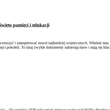
więto pamięci i edukacji
ć, wzruszyć i zainspirować nawet najbardziej sceptycznych. Właśnie t
ięci pokoleń. To tutaj zwykłe dokumenty nabierają barw i stają się k
ąska
-
19 września 1939 roku miała miejsce szarża pod Wólką Węglow