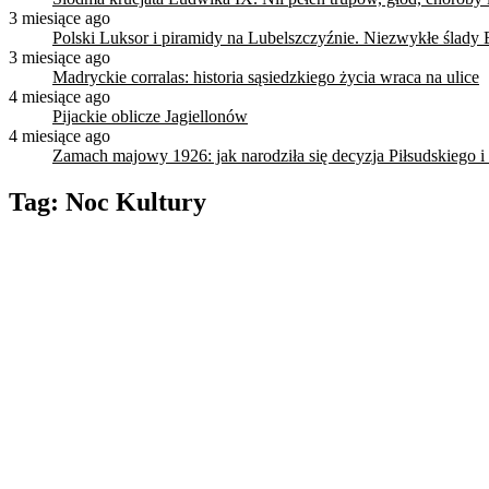
3 miesiące ago
Polski Luksor i piramidy na Lubelszczyźnie. Niezwykłe ślady 
3 miesiące ago
Madryckie corralas: historia sąsiedzkiego życia wraca na ulice
4 miesiące ago
Pijackie oblicze Jagiellonów
4 miesiące ago
Zamach majowy 1926: jak narodziła się decyzja Piłsudskiego i
Tag:
Noc Kultury