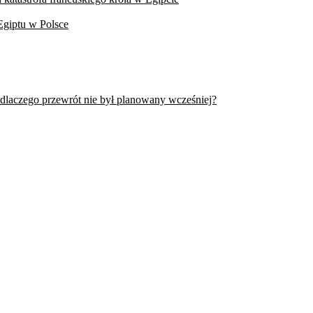
Egiptu w Polsce
 dlaczego przewrót nie był planowany wcześniej?