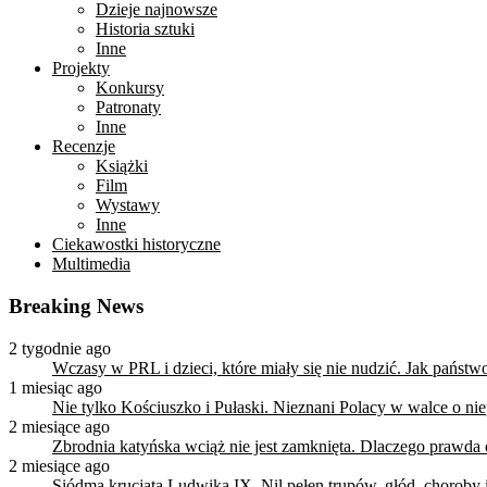
Dzieje najnowsze
Historia sztuki
Inne
Projekty
Konkursy
Patronaty
Inne
Recenzje
Książki
Film
Wystawy
Inne
Ciekawostki historyczne
Multimedia
Breaking News
2 tygodnie ago
Wczasy w PRL i dzieci, które miały się nie nudzić. Jak państ
1 miesiąc ago
Nie tylko Kościuszko i Pułaski. Nieznani Polacy w walce o n
2 miesiące ago
Zbrodnia katyńska wciąż nie jest zamknięta. Dlaczego prawda
2 miesiące ago
Siódma krucjata Ludwika IX. Nil pełen trupów, głód, choroby i