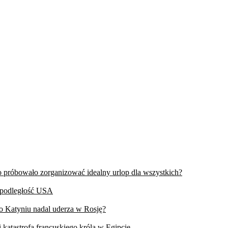
wo próbowało zorganizować idealny urlop dla wszystkich?
iepodległość USA
 o Katyniu nadal uderza w Rosję?
 katastrofa francuskiego króla w Egipcie