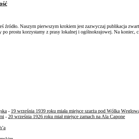
ość
ieś źródło. Naszym pierwszym krokiem jest zazwyczaj publikacja zwarta
o prostu korzystamy z prasy lokalnej i ogólnokrajowej. Na koniec, c
ąska
-
19 września 1939 roku miała miejsce szarża pod Wólką Węglow
mi
-
20 września 1926 roku miał miejsce zamach na Ala Capone
h’a
zymskim