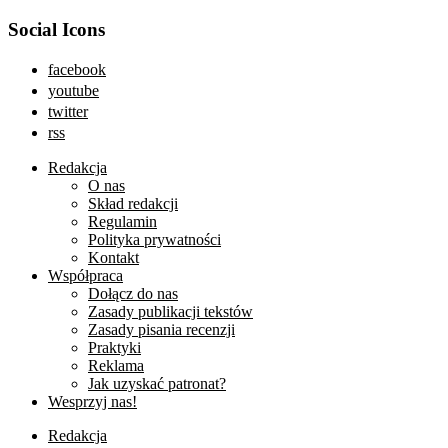
Social Icons
facebook
youtube
twitter
rss
Redakcja
O nas
Skład redakcji
Regulamin
Polityka prywatności
Kontakt
Współpraca
Dołącz do nas
Zasady publikacji tekstów
Zasady pisania recenzji
Praktyki
Reklama
Jak uzyskać patronat?
Wesprzyj nas!
Redakcja