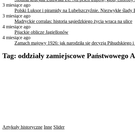
3 miesiące ago
Polski Luksor i piramidy na Lubelszczyźnie. Niezwykłe ślady 
3 miesiące ago
Madryckie corralas: historia sąsiedzkiego życia wraca na ulice
4 miesiące ago
Pijackie oblicze Jagiellonów
4 miesiące ago
Zamach majowy 1926: jak narodziła się decyzja Piłsudskiego i
Tag:
oddziały zamiejscowe Państwowego 
Artykuły historyczne
Inne
Slider