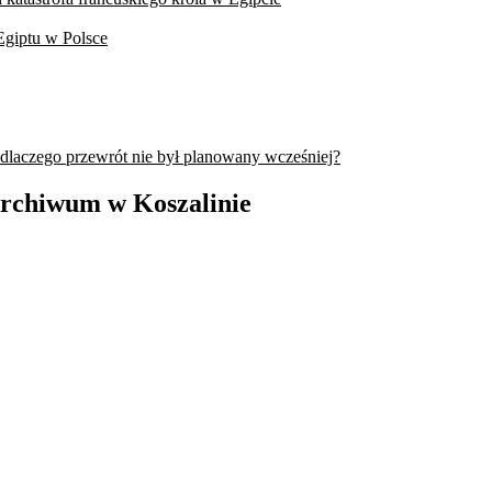
Egiptu w Polsce
 dlaczego przewrót nie był planowany wcześniej?
Archiwum w Koszalinie