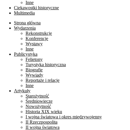
Inne
Ciekawostki historyczne
Multimedia
Strona główna
Wydarzenia
Rekonstrukcje
Konferencje
Wystawy
Inne
Publicystyka
Felietony
Turystyka historyczna
Biografie
Wywiady
Reportaże i relacje
Inne
Artykuły
Starożytność
Średniowiecze
Nowożytność
Historia XIX wieku
I wojna światowa i okres międzywojenny
II Rzeczpospolita
II wojna światowa