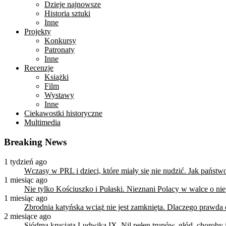
Dzieje najnowsze
Historia sztuki
Inne
Projekty
Konkursy
Patronaty
Inne
Recenzje
Książki
Film
Wystawy
Inne
Ciekawostki historyczne
Multimedia
Breaking News
1 tydzień ago
Wczasy w PRL i dzieci, które miały się nie nudzić. Jak państ
1 miesiąc ago
Nie tylko Kościuszko i Pułaski. Nieznani Polacy w walce o n
1 miesiąc ago
Zbrodnia katyńska wciąż nie jest zamknięta. Dlaczego prawda
2 miesiące ago
Siódma krucjata Ludwika IX. Nil pełen trupów, głód, choroby i