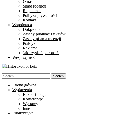
O nas
Skład redakcji
Regulamin
Polityka prywatności
Kontakt
Współpraca
Dołącz do nas
Zasady publikacji tekstów
Zasady pisania recenzji
Praktyki
Reklama
Jak uzyskać patronat?
Wesprzyj nas!
Strona główna
Wydarzenia
Rekonstrukcje
Konferencje
Wystawy
Inne
Publicystyka