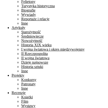
Felietony
Turystyka historyczna
Biografie
Wywiady
Reportaże i relacje
Inne
Artykuły
Starożytność
Średniowiecze
Nowożytność
Historia XIX wieku
I wojna światowa i okres międzywojenny
II Rzeczpospolita
II wojna światowa
Dzieje najnowsze
Historia sztuki
Inne
Projekty
Konkursy
Patronaty
Inne
Recenzje
Książki
Film
Wystawy