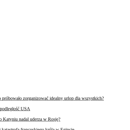
wo próbowało zorganizować idealny urlop dla wszystkich?
iepodległość USA
 o Katyniu nadal uderza w Rosję?
 katastrofa francuskiego króla w Egipcie