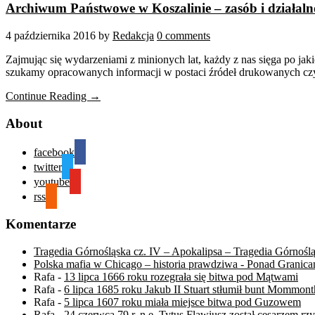
Archiwum Państwowe w Koszalinie – zasób i działaln
4 października 2016
by
Redakcja
0 comments
Zajmując się wydarzeniami z minionych lat, każdy z nas sięga po jak
szukamy opracowanych informacji w postaci źródeł drukowanych czy p
Continue Reading →
About
facebook
twitter
youtube
rss
Komentarze
Tragedia Górnośląska cz. IV – Apokalipsa – Tragedia Górnośl
Polska mafia w Chicago – historia prawdziwa - Ponad Granica
Rafa
-
13 lipca 1666 roku rozegrała się bitwa pod Mątwami
Rafa
-
6 lipca 1685 roku Jakub II Stuart stłumił bunt Mommont
Rafa
-
5 lipca 1607 roku miała miejsce bitwa pod Guzowem
Rafa
-
24 czerwca 79 r. n.e. Tytus Flawiusz został cesarzem r