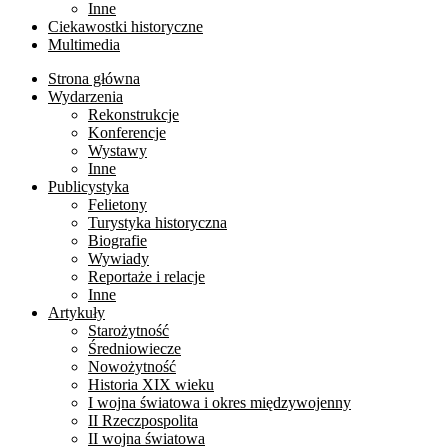
Inne
Ciekawostki historyczne
Multimedia
Strona główna
Wydarzenia
Rekonstrukcje
Konferencje
Wystawy
Inne
Publicystyka
Felietony
Turystyka historyczna
Biografie
Wywiady
Reportaże i relacje
Inne
Artykuły
Starożytność
Średniowiecze
Nowożytność
Historia XIX wieku
I wojna światowa i okres międzywojenny
II Rzeczpospolita
II wojna światowa