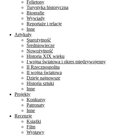
Felietony
Turystyka historyczna
Biografie
Wywiady
Reportaże i relacje
Inne
Artykuły
Starożytność
Średniowiecze
Nowożytność
Historia XIX wieku
I wojna światowa i okres międzywojenny
II Rzeczpospolita
II wojna światowa
Dzieje najnowsze
Historia sztuki
Inne
Projekty
Konkursy
Patronaty
Inne
Recenzje
Książki
Film
Wystawy