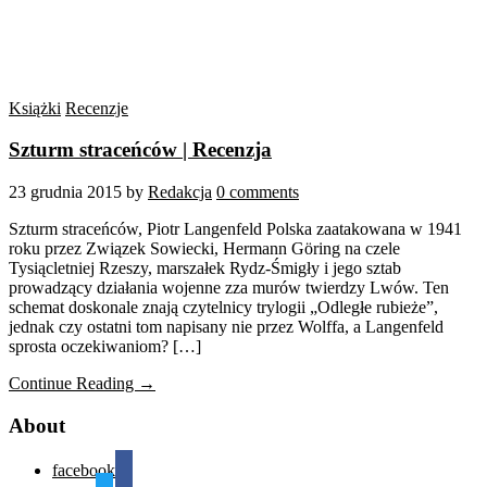
Książki
Recenzje
Szturm straceńców | Recenzja
23 grudnia 2015
by
Redakcja
0 comments
Szturm straceńców, Piotr Langenfeld Polska zaatakowana w 1941
roku przez Związek Sowiecki, Hermann Göring na czele
Tysiącletniej Rzeszy, marszałek Rydz-Śmigły i jego sztab
prowadzący działania wojenne zza murów twierdzy Lwów. Ten
schemat doskonale znają czytelnicy trylogii „Odległe rubieże”,
jednak czy ostatni tom napisany nie przez Wolffa, a Langenfeld
sprosta oczekiwaniom? […]
Continue Reading →
About
facebook