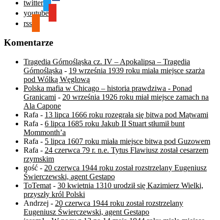
twitter
youtube
rss
Komentarze
Tragedia Górnośląska cz. IV – Apokalipsa – Tragedia
Górnośląska
-
19 września 1939 roku miała miejsce szarża
pod Wólką Węglową
Polska mafia w Chicago – historia prawdziwa - Ponad
Granicami
-
20 września 1926 roku miał miejsce zamach na
Ala Capone
Rafa
-
13 lipca 1666 roku rozegrała się bitwa pod Mątwami
Rafa
-
6 lipca 1685 roku Jakub II Stuart stłumił bunt
Mommonth’a
Rafa
-
5 lipca 1607 roku miała miejsce bitwa pod Guzowem
Rafa
-
24 czerwca 79 r. n.e. Tytus Flawiusz został cesarzem
rzymskim
gość
-
20 czerwca 1944 roku został rozstrzelany Eugeniusz
Świerczewski, agent Gestapo
ToTemat
-
30 kwietnia 1310 urodził się Kazimierz Wielki,
przyszły król Polski
Andrzej
-
20 czerwca 1944 roku został rozstrzelany
Eugeniusz Świerczewski, agent Gestapo