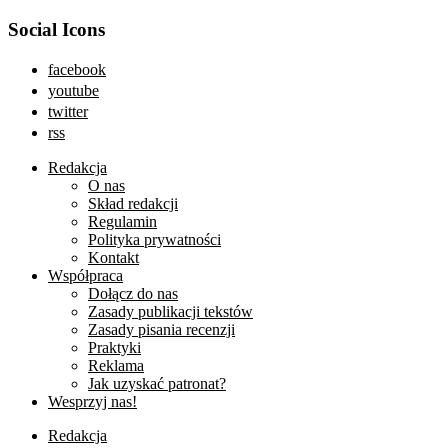
Social Icons
facebook
youtube
twitter
rss
Redakcja
O nas
Skład redakcji
Regulamin
Polityka prywatności
Kontakt
Współpraca
Dołącz do nas
Zasady publikacji tekstów
Zasady pisania recenzji
Praktyki
Reklama
Jak uzyskać patronat?
Wesprzyj nas!
Redakcja