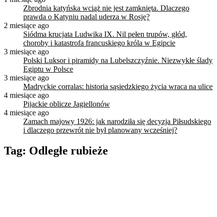
Zbrodnia katyńska wciąż nie jest zamknięta. Dlaczego
prawda o Katyniu nadal uderza w Rosję?
2 miesiące ago
Siódma krucjata Ludwika IX. Nil pełen trupów, głód,
choroby i katastrofa francuskiego króla w Egipcie
3 miesiące ago
Polski Luksor i piramidy na Lubelszczyźnie. Niezwykłe ślady
Egiptu w Polsce
3 miesiące ago
Madryckie corralas: historia sąsiedzkiego życia wraca na ulice
4 miesiące ago
Pijackie oblicze Jagiellonów
4 miesiące ago
Zamach majowy 1926: jak narodziła się decyzja Piłsudskiego
i dlaczego przewrót nie był planowany wcześniej?
Tag:
Odległe rubieże