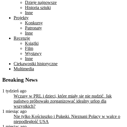
Dzieje najnowsze
Historia sztuki
Inne
Projekty
Konkursy
Patronaty
Inne
Recenzje
Książki
Film
Wystawy
Inne
Ciekawostki historyczne
Multimedia
Breaking News
1 tydzień ago
Wczasy w PRL i dzieci, które miały się nie nudzić. Jak
państwo próbowało zorganizować idealny urlop dla
wszystkich?
1 miesiąc ago
Nie tylko Kościuszko i Pułaski. Nieznani Polacy w walce o
niepodległość USA
1 miesiąc ago