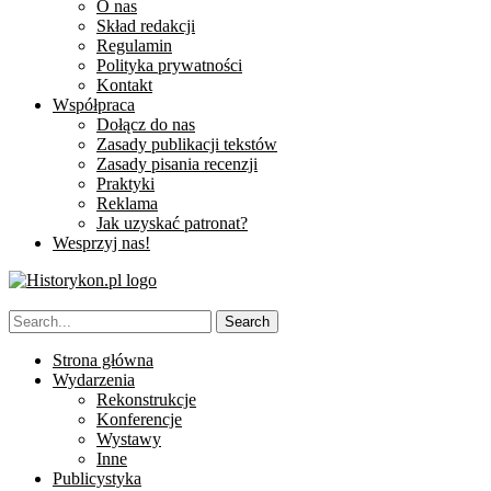
O nas
Skład redakcji
Regulamin
Polityka prywatności
Kontakt
Współpraca
Dołącz do nas
Zasady publikacji tekstów
Zasady pisania recenzji
Praktyki
Reklama
Jak uzyskać patronat?
Wesprzyj nas!
Strona główna
Wydarzenia
Rekonstrukcje
Konferencje
Wystawy
Inne
Publicystyka