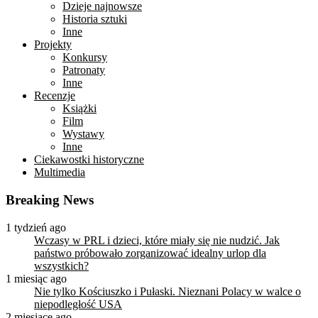
Dzieje najnowsze
Historia sztuki
Inne
Projekty
Konkursy
Patronaty
Inne
Recenzje
Książki
Film
Wystawy
Inne
Ciekawostki historyczne
Multimedia
Breaking News
1 tydzień ago
Wczasy w PRL i dzieci, które miały się nie nudzić. Jak
państwo próbowało zorganizować idealny urlop dla
wszystkich?
1 miesiąc ago
Nie tylko Kościuszko i Pułaski. Nieznani Polacy w walce o
niepodległość USA
2 miesiące ago