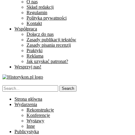
O nas
Skład redakcji
Regulamin
Polityka prywatności
Kontakt
Współpraca
Dołącz do nas
Zasady publikacji tekstów
Zasady pisania recenzji
Praktyki
Reklama
Jak uzyskać patronat?
Wesprzyj nas!
Strona główna
Wydarzenia
Rekonstrukcje
Konferencje
Wystawy
Inne
Publicystyka