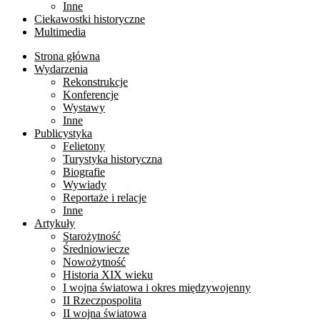
Inne
Ciekawostki historyczne
Multimedia
Strona główna
Wydarzenia
Rekonstrukcje
Konferencje
Wystawy
Inne
Publicystyka
Felietony
Turystyka historyczna
Biografie
Wywiady
Reportaże i relacje
Inne
Artykuły
Starożytność
Średniowiecze
Nowożytność
Historia XIX wieku
I wojna światowa i okres międzywojenny
II Rzeczpospolita
II wojna światowa