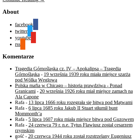
About
facebook
twitter
youtube
rss
Komentarze
Tragedia Górnośląska cz. IV – Apokalipsa – Tragedia
Górnośląska
-
19 września 1939 roku miała miejsce szarża
pod Wólką Węglową
Polska mafia w Chicago – historia prawdziwa - Ponad
Granicami
-
20 września 1926 roku miał miejsce zamach na
Ala Capone
Rafa
-
13 lipca 1666 roku rozegrała się bitwa pod Mątwami
Rafa
-
6 lipca 1685 roku Jakub II Stuart stłumił bunt
Mommonth’a
Rafa
-
5 lipca 1607 roku miała miejsce bitwa pod Guzowem
Rafa
-
24 czerwca 79 r. n.e. Tytus Flawiusz został cesarzem
rzymskim
gość
-
20 czerwca 1944 roku został rozstrzelany Eugeniusz