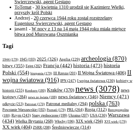
Świerczewski, agent Gestapo
ToTemat
-
30 kwietnia 1310 urodził się Kazimierz Wielki,
przyszły król Polski
Andrzej
-
20 czerwca 1944 roku został rozstrzelany
Eugeniusz Świerczewski, agent Gestapo
jasam1
-
W nocy z 13 na 14 maja 1944 roku miała miejsce
bitwa pod Murowaną Oszmianką
Tagi
archeologia
(870)
2025
(326)
Anglia
(229)
1944
(179)
1945
(193)
historia
Francja
(442)
historia
(473)
bitwy
(355)
Egipt
(202)
II
Polski
(554)
II Wojna Światowa
(406)
III Rzesza
(201)
hiszpania
(179)
wojna światowa
(916)
IPN
(247)
kobiety w
I wojna światowa
(230)
news
(3078)
Kraków
(370)
historii
(255)
news
Konkurs
(180)
Niemcy
(471)
news światowy
(346)
krajowy
(284)
news ze świata
(188)
polska
(763)
Patronat medialny
(294)
odkrycie
(213)
Patronat
(170)
Rosja
(312)
PRL
(264)
Powstanie Warszawskie
(192)
Poznań
(179)
Rzeczpospolita
Warszawa
Rzym
(243)
Ukraina
(207)
USA
(230)
(180)
Stany zjednoczone
(199)
(434)
XIX wiek
(294)
Wielka Brytania
(268)
Włochy
(196)
XVI wiek
(179)
XX wiek
(404)
Średniowiecze
(314)
ZSRR
(208)