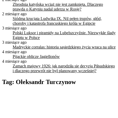
Zbrodnia katyńska wciąż nie jest zamknięta. Dlaczego
prawda o Katyniu nadal uderza w Rosję?
2 miesiące ago
Siódma krucjata Ludwika IX. Nil pełen trupów, głód,
choroby i katastrofa francuskiego króla w Egipcie
3 miesiące ago
Polski Luksor i piramidy na Lubelszczyźnie. Niezwykłe ślady
Egiptu w Polsce
3 miesiące ago
Madryckie corralas: historia sąsiedzkiego życia wraca na ulice
4 miesiące ago
Pijackie oblicze Jagiellonów
4 miesiące ago
Zamach majowy 1926: jak narodziła się decyzja Piłsudskiego
i dlaczego przewrót nie był planowany wcześniej?
Tag:
Ołeksandr Turczynow