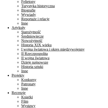
Felietony
Turystyka historyczna
Biografie
Wywiady
Reportaże i relacje
Inne
Artykuły
Starożytność
Średniowiecze
Nowożytność
Historia XIX wieku
I wojna światowa i okres międzywojenny
II Rzeczpospolita
II wojna światowa
Dzieje najnowsze
Historia sztuki
Inne
Projekty
Konkursy
Patronaty
Inne
Recenzje
Książki
Film
Wystawy