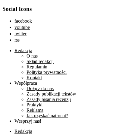
Social Icons
facebook
youtube
twitter
rss
Redakcja
O nas
Skład redakcji
Regulamin
Polityka prywatności
Kontakt
Współpraca
Dołącz do nas
Zasady publikacji tekstów
Zasady pisania recenzji
Praktyki
Reklama
Jak uzyskać patronat?
Wesprzyj nas!
Redakcja