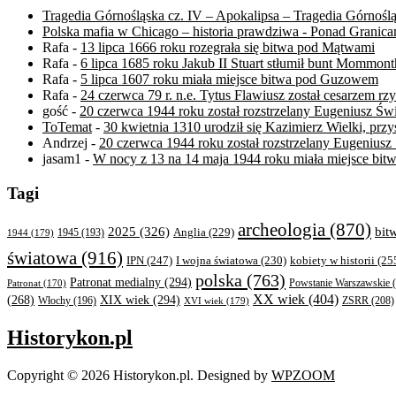
Tragedia Górnośląska cz. IV – Apokalipsa – Tragedia Górnośl
Polska mafia w Chicago – historia prawdziwa - Ponad Granica
Rafa
-
13 lipca 1666 roku rozegrała się bitwa pod Mątwami
Rafa
-
6 lipca 1685 roku Jakub II Stuart stłumił bunt Mommont
Rafa
-
5 lipca 1607 roku miała miejsce bitwa pod Guzowem
Rafa
-
24 czerwca 79 r. n.e. Tytus Flawiusz został cesarzem r
gość
-
20 czerwca 1944 roku został rozstrzelany Eugeniusz Św
ToTemat
-
30 kwietnia 1310 urodził się Kazimierz Wielki, przys
Andrzej
-
20 czerwca 1944 roku został rozstrzelany Eugeniusz
jasam1
-
W nocy z 13 na 14 maja 1944 roku miała miejsce b
Tagi
archeologia
(870)
bit
2025
(326)
Anglia
(229)
1944
(179)
1945
(193)
światowa
(916)
IPN
(247)
kobiety w historii
(25
I wojna światowa
(230)
polska
(763)
Patronat medialny
(294)
Powstanie Warszawskie
(
Patronat
(170)
XX wiek
(404)
XIX wiek
(294)
(268)
ZSRR
(208)
Włochy
(196)
XVI wiek
(179)
Historykon.pl
Copyright © 2026 Historykon.pl.
Designed by
WPZOOM