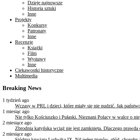
Dzieje najnowsze
Historia sztuki
Inne
Projekty
Konkursy
Patronaty
Inne
Recenzje
Książki
Film
Wystawy
Inne
Ciekawostki historyczne
Multimedia
Breaking News
1 tydzień ago
Wczasy w PRL i dzieci, które miały się nie nudzić. Jak państ
1 miesiąc ago
Nie tylko Kościuszko i Pułaski. Nieznani Polacy w walce o n
2 miesiące ago
Zbrodnia katyńska wciąż nie jest zamknięta. Dlaczego prawda
2 miesiące ago
Siódma krucjata Ludwika IX. Nil pełen trupów, głód, choroby i