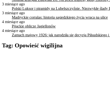
3 miesiące ago
Polski Luksor i piramidy na Lubelszczyźnie. Niezwykłe ślady 
3 miesiące ago
Madryckie corralas: historia sąsiedzkiego życia wraca na ulice
4 miesiące ago
Pijackie oblicze Jagiellonów
4 miesiące ago
Zamach majowy 1926: jak narodziła się decyzja Piłsudskiego i
Tag:
Opowieść wigilijna