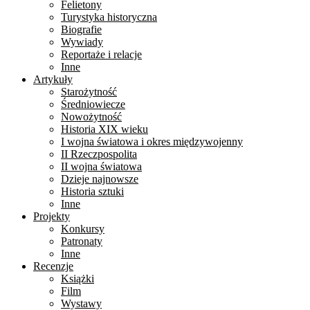
Felietony
Turystyka historyczna
Biografie
Wywiady
Reportaże i relacje
Inne
Artykuły
Starożytność
Średniowiecze
Nowożytność
Historia XIX wieku
I wojna światowa i okres międzywojenny
II Rzeczpospolita
II wojna światowa
Dzieje najnowsze
Historia sztuki
Inne
Projekty
Konkursy
Patronaty
Inne
Recenzje
Książki
Film
Wystawy