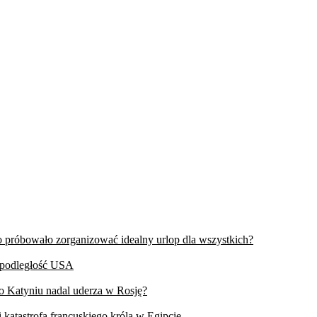
wo próbowało zorganizować idealny urlop dla wszystkich?
iepodległość USA
 o Katyniu nadal uderza w Rosję?
 katastrofa francuskiego króla w Egipcie