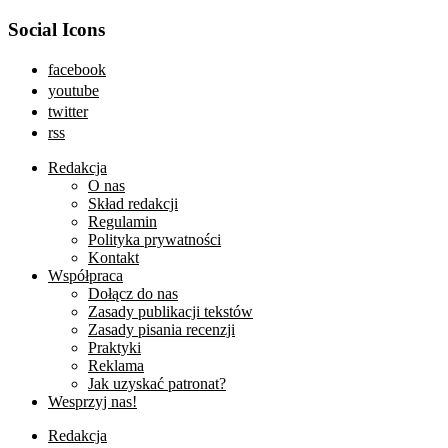
Social Icons
facebook
youtube
twitter
rss
Redakcja
O nas
Skład redakcji
Regulamin
Polityka prywatności
Kontakt
Współpraca
Dołącz do nas
Zasady publikacji tekstów
Zasady pisania recenzji
Praktyki
Reklama
Jak uzyskać patronat?
Wesprzyj nas!
Redakcja