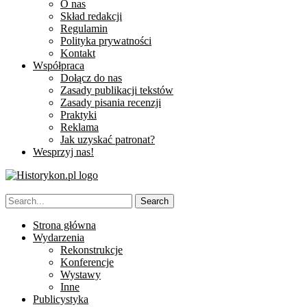
O nas
Skład redakcji
Regulamin
Polityka prywatności
Kontakt
Współpraca
Dołącz do nas
Zasady publikacji tekstów
Zasady pisania recenzji
Praktyki
Reklama
Jak uzyskać patronat?
Wesprzyj nas!
Strona główna
Wydarzenia
Rekonstrukcje
Konferencje
Wystawy
Inne
Publicystyka