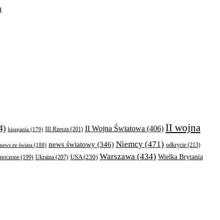
ą
II wojna
4)
II Wojna Światowa
(406)
III Rzesza
(201)
hiszpania
(179)
Niemcy
(471)
news światowy
(346)
odkrycie
(213)
news ze świata
(188)
Warszawa
(434)
Wielka Brytania
Ukraina
(207)
USA
(230)
dnoczone
(199)