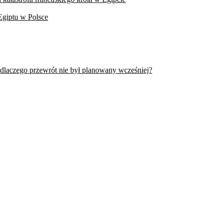
Egiptu w Polsce
 dlaczego przewrót nie był planowany wcześniej?