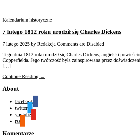
Kalendarium historyczne
7 lutego 1812 roku urodził się Charles Dickens
7 lutego 2025
by
Redakcja
Comments are Disabled
Tego dnia 1812 roku urodził się Charles Dickens, angielski powieścio
Copperfielda. Jego twórczość była zainspirowana przez doświadczen
[…]
Continue Reading →
About
facebook
twitter
youtube
rss
Komentarze