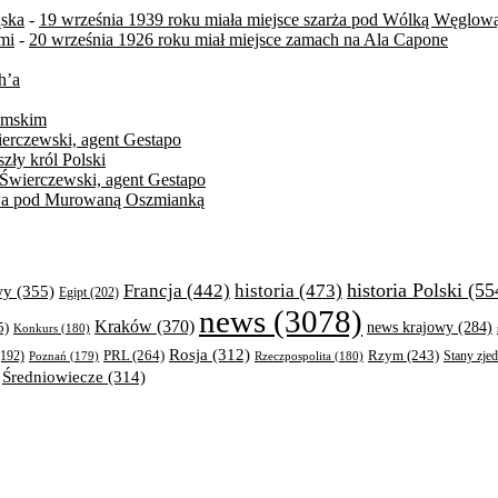
ąska
-
19 września 1939 roku miała miejsce szarża pod Wólką Węglow
mi
-
20 września 1926 roku miał miejsce zamach na Ala Capone
h’a
zymskim
ierczewski, agent Gestapo
zły król Polski
 Świerczewski, agent Gestapo
itwa pod Murowaną Oszmianką
historia Polski
(55
Francja
(442)
historia
(473)
wy
(355)
Egipt
(202)
news
(3078)
Kraków
(370)
5)
news krajowy
(284)
Konkurs
(180)
Rosja
(312)
PRL
(264)
Rzym
(243)
192)
Poznań
(179)
Rzeczpospolita
(180)
Stany zje
Średniowiecze
(314)