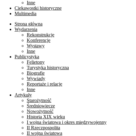
Inne
Ciekawostki historyczne
Multimedia
Strona główna
Wydarzenia
Rekonstrukcje
Konferencje
Wystawy
Inne
Publicystyka
Felietony
Turystyka historyczna
Biografie
Wywiady
Reportaże i relacje
Inne
Artykuły
Starożytność
Średniowiecze
Nowożytność
Historia XIX wieku
I wojna światowa i okres międzywojenny
II Rzeczpospolita
II wojna światowa