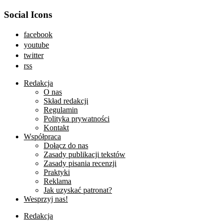
Social Icons
facebook
youtube
twitter
rss
Redakcja
O nas
Skład redakcji
Regulamin
Polityka prywatności
Kontakt
Współpraca
Dołącz do nas
Zasady publikacji tekstów
Zasady pisania recenzji
Praktyki
Reklama
Jak uzyskać patronat?
Wesprzyj nas!
Redakcja