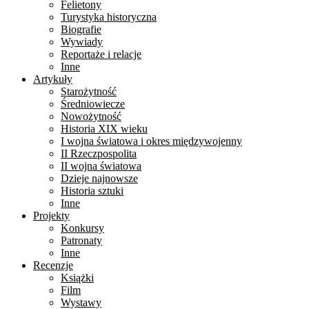
Felietony
Turystyka historyczna
Biografie
Wywiady
Reportaże i relacje
Inne
Artykuły
Starożytność
Średniowiecze
Nowożytność
Historia XIX wieku
I wojna światowa i okres międzywojenny
II Rzeczpospolita
II wojna światowa
Dzieje najnowsze
Historia sztuki
Inne
Projekty
Konkursy
Patronaty
Inne
Recenzje
Książki
Film
Wystawy