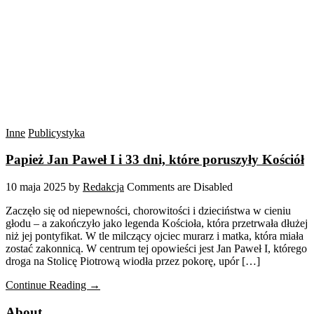
Inne
Publicystyka
Papież Jan Paweł I i 33 dni, które poruszyły Kościół
10 maja 2025
by
Redakcja
Comments are Disabled
Zaczęło się od niepewności, chorowitości i dzieciństwa w cieniu
głodu – a zakończyło jako legenda Kościoła, która przetrwała dłużej
niż jej pontyfikat. W tle milczący ojciec murarz i matka, która miała
zostać zakonnicą. W centrum tej opowieści jest Jan Paweł I, którego
droga na Stolicę Piotrową wiodła przez pokorę, upór […]
Continue Reading →
About