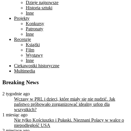
Dzieje najnowsze
Historia sztuki
Inne
Projekty
Konkursy
Patronaty
Inne
Recenzje
Książki
Film
Wystawy
Inne
Ciekawostki historyczne
Multimedia
Breaking News
2 tygodnie ago
Wczasy w PRL i dzieci, które miały się nie nudzić. Jak
państwo próbowało zorganizować idealny urlop dla
wszystkich?
1 miesiąc ago
Nie tylko Kościuszko i Pułaski. Nieznani Polacy w walce o
niepodległość USA
2 miesiące ago