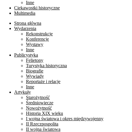
Inne
Ciekawostki historyczne
Multimedia
Strona główna
Wydarzenia
Rekonstrukcje
Konferencje
Wystawy
Inne
Publicystyka
Felietony
Turystyka historyczna
Biografie
Wywiady
Reportaże i relacje
Inne
Artykuły
Starożytność
Średniowiecze
Nowożytność
Historia XIX wieku
I wojna światowa i okres międzywojenny
II Rzeczpospolita
II wojna światowa