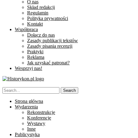
O nas
Skład redakcji
Regulamin
Polityka prywatności
Kontakt
Współpraca
Dołącz do nas
Zasady publikacji tekstów
Zasady pisania recenzji
Praktyki
Reklama
Jak uzyskać patronat?
Wesprzyj nas!
Strona główna
Wydarzenia
Rekonstrukcje
Konferencje
Wystawy
Inne
Publicystyka