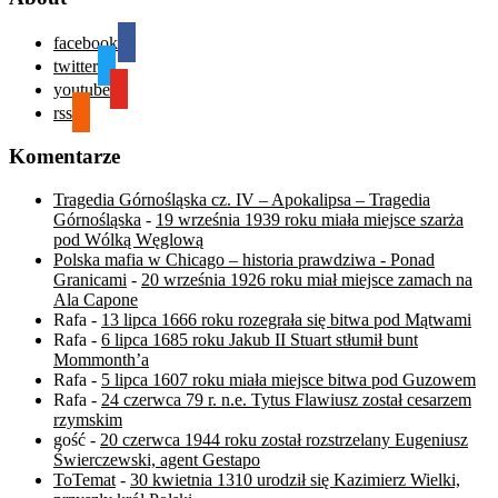
facebook
twitter
youtube
rss
Komentarze
Tragedia Górnośląska cz. IV – Apokalipsa – Tragedia
Górnośląska
-
19 września 1939 roku miała miejsce szarża
pod Wólką Węglową
Polska mafia w Chicago – historia prawdziwa - Ponad
Granicami
-
20 września 1926 roku miał miejsce zamach na
Ala Capone
Rafa
-
13 lipca 1666 roku rozegrała się bitwa pod Mątwami
Rafa
-
6 lipca 1685 roku Jakub II Stuart stłumił bunt
Mommonth’a
Rafa
-
5 lipca 1607 roku miała miejsce bitwa pod Guzowem
Rafa
-
24 czerwca 79 r. n.e. Tytus Flawiusz został cesarzem
rzymskim
gość
-
20 czerwca 1944 roku został rozstrzelany Eugeniusz
Świerczewski, agent Gestapo
ToTemat
-
30 kwietnia 1310 urodził się Kazimierz Wielki,