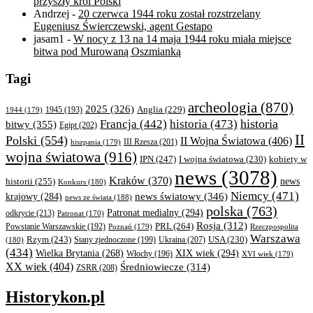
przyszły król Polski
Andrzej
-
20 czerwca 1944 roku został rozstrzelany
Eugeniusz Świerczewski, agent Gestapo
jasam1
-
W nocy z 13 na 14 maja 1944 roku miała miejsce
bitwa pod Murowaną Oszmianką
Tagi
archeologia
(870)
2025
(326)
Anglia
(229)
1944
(179)
1945
(193)
historia
Francja
(442)
historia
(473)
bitwy
(355)
Egipt
(202)
II
Polski
(554)
II Wojna Światowa
(406)
III Rzesza
(201)
hiszpania
(179)
wojna światowa
(916)
IPN
(247)
kobiety w
I wojna światowa
(230)
news
(3078)
Kraków
(370)
historii
(255)
news
Konkurs
(180)
Niemcy
(471)
news światowy
(346)
krajowy
(284)
news ze świata
(188)
polska
(763)
Patronat medialny
(294)
odkrycie
(213)
Patronat
(170)
Rosja
(312)
PRL
(264)
Powstanie Warszawskie
(192)
Poznań
(179)
Rzeczpospolita
Warszawa
Rzym
(243)
Ukraina
(207)
USA
(230)
(180)
Stany zjednoczone
(199)
(434)
XIX wiek
(294)
Wielka Brytania
(268)
Włochy
(196)
XVI wiek
(179)
XX wiek
(404)
Średniowiecze
(314)
ZSRR
(208)
Historykon.pl