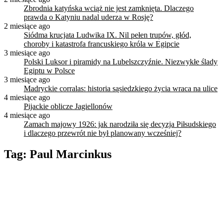
Zbrodnia katyńska wciąż nie jest zamknięta. Dlaczego
prawda o Katyniu nadal uderza w Rosję?
2 miesiące ago
Siódma krucjata Ludwika IX. Nil pełen trupów, głód,
choroby i katastrofa francuskiego króla w Egipcie
3 miesiące ago
Polski Luksor i piramidy na Lubelszczyźnie. Niezwykłe ślady
Egiptu w Polsce
3 miesiące ago
Madryckie corralas: historia sąsiedzkiego życia wraca na ulice
4 miesiące ago
Pijackie oblicze Jagiellonów
4 miesiące ago
Zamach majowy 1926: jak narodziła się decyzja Piłsudskiego
i dlaczego przewrót nie był planowany wcześniej?
Tag:
Paul Marcinkus