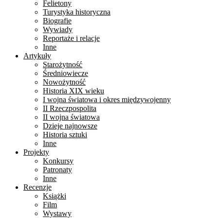
Felietony
Turystyka historyczna
Biografie
Wywiady
Reportaże i relacje
Inne
Artykuły
Starożytność
Średniowiecze
Nowożytność
Historia XIX wieku
I wojna światowa i okres międzywojenny
II Rzeczpospolita
II wojna światowa
Dzieje najnowsze
Historia sztuki
Inne
Projekty
Konkursy
Patronaty
Inne
Recenzje
Książki
Film
Wystawy