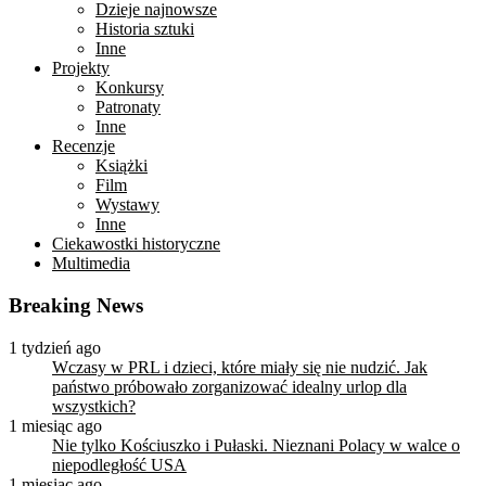
Dzieje najnowsze
Historia sztuki
Inne
Projekty
Konkursy
Patronaty
Inne
Recenzje
Książki
Film
Wystawy
Inne
Ciekawostki historyczne
Multimedia
Breaking News
1 tydzień ago
Wczasy w PRL i dzieci, które miały się nie nudzić. Jak
państwo próbowało zorganizować idealny urlop dla
wszystkich?
1 miesiąc ago
Nie tylko Kościuszko i Pułaski. Nieznani Polacy w walce o
niepodległość USA
1 miesiąc ago