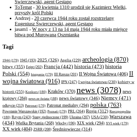
Świerczewski, agent Gestapo
ToTemat
-
30 kwietnia 1310 urodził się Kazimierz Wielki,
przyszły król Polski
Andrzej
-
20 czerwca 1944 roku został rozstrzelany
Eugeniusz Świerczewski, agent Gestapo
jasam1
-
W nocy z 13 na 14 maja 1944 roku miała miejsce
bitwa pod Murowaną Oszmianką
Tagi
archeologia
(870)
2025
(326)
Anglia
(229)
1944
(179)
1945
(193)
historia
Francja
(442)
historia
(473)
bitwy
(355)
Egipt
(202)
II
Polski
(554)
II Wojna Światowa
(406)
III Rzesza
(201)
hiszpania
(179)
wojna światowa
(916)
IPN
(247)
kobiety w
I wojna światowa
(230)
news
(3078)
Kraków
(370)
historii
(255)
news
Konkurs
(180)
Niemcy
(471)
news światowy
(346)
krajowy
(284)
news ze świata
(188)
polska
(763)
Patronat medialny
(294)
odkrycie
(213)
Patronat
(170)
Rosja
(312)
PRL
(264)
Powstanie Warszawskie
(192)
Poznań
(179)
Rzeczpospolita
Warszawa
Rzym
(243)
Ukraina
(207)
USA
(230)
(180)
Stany zjednoczone
(199)
(434)
XIX wiek
(294)
Wielka Brytania
(268)
Włochy
(196)
XVI wiek
(179)
XX wiek
(404)
Średniowiecze
(314)
ZSRR
(208)