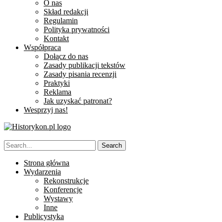
O nas
Skład redakcji
Regulamin
Polityka prywatności
Kontakt
Współpraca
Dołącz do nas
Zasady publikacji tekstów
Zasady pisania recenzji
Praktyki
Reklama
Jak uzyskać patronat?
Wesprzyj nas!
Strona główna
Wydarzenia
Rekonstrukcje
Konferencje
Wystawy
Inne
Publicystyka