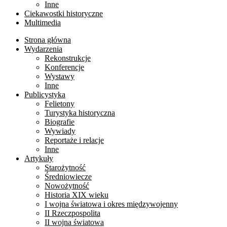
Inne
Ciekawostki historyczne
Multimedia
Strona główna
Wydarzenia
Rekonstrukcje
Konferencje
Wystawy
Inne
Publicystyka
Felietony
Turystyka historyczna
Biografie
Wywiady
Reportaże i relacje
Inne
Artykuły
Starożytność
Średniowiecze
Nowożytność
Historia XIX wieku
I wojna światowa i okres międzywojenny
II Rzeczpospolita
II wojna światowa