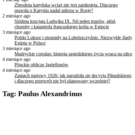
Zbrodnia katyńska wciąż nie jest zamknięta. Dlaczego
prawda o Katyniu nadal uderza w Rosję?
2 miesiące ago
Siódma krucjata Ludwika IX. Nil pełen trupów, głód,
choroby i katastrofa francuskiego króla w Egipcie
3 miesiące ago
Polski Luksor i piramidy na Lubelszczyźnie. Niezwykłe ślady
Egiptu w Polsce
3 miesiące ago
Madryckie corralas: historia sąsiedzkiego życia wraca na ulice
4 miesiące ago
Pijackie oblicze Jagiellonów
4 miesiące ago
Zamach majowy 1926: jak narodziła się decyzja Piłsudskiego
i dlaczego przewrót nie był planowany wcześniej?
Tag:
Paulus Alexandrinus