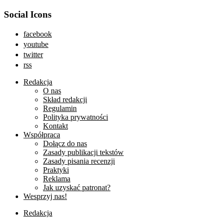
Social Icons
facebook
youtube
twitter
rss
Redakcja
O nas
Skład redakcji
Regulamin
Polityka prywatności
Kontakt
Współpraca
Dołącz do nas
Zasady publikacji tekstów
Zasady pisania recenzji
Praktyki
Reklama
Jak uzyskać patronat?
Wesprzyj nas!
Redakcja