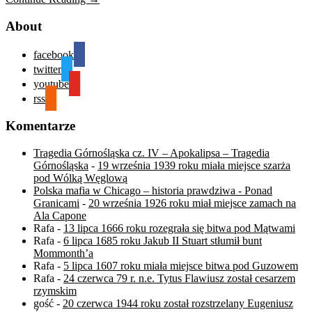
About
facebook
twitter
youtube
rss
Komentarze
Tragedia Górnośląska cz. IV – Apokalipsa – Tragedia
Górnośląska
-
19 września 1939 roku miała miejsce szarża
pod Wólką Węglową
Polska mafia w Chicago – historia prawdziwa - Ponad
Granicami
-
20 września 1926 roku miał miejsce zamach na
Ala Capone
Rafa
-
13 lipca 1666 roku rozegrała się bitwa pod Mątwami
Rafa
-
6 lipca 1685 roku Jakub II Stuart stłumił bunt
Mommonth’a
Rafa
-
5 lipca 1607 roku miała miejsce bitwa pod Guzowem
Rafa
-
24 czerwca 79 r. n.e. Tytus Flawiusz został cesarzem
rzymskim
gość
-
20 czerwca 1944 roku został rozstrzelany Eugeniusz