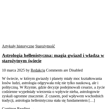
Artykuły historyczne
Starożytność
Astrologia hellenistyczna: magia gwiazd i władza w
starożytnym świecie
10 marca 2025
by
Redakcja
Comments are Disabled
W świecie, w którym gwiazdy i planety miały moc kształtowania
losów ludzi, astrologia odgrywała rolę nie tylko naukową, ale i
polityczną. W Rzymie, gdzie decyzje podejmowali cesarze, a życie
codzienne wypełniały wierzenia o wpływie nieba, astrologowie
zyskali ogromne znaczenie. Z czasem, pod wpływem wschodnich
tradycji, astrologia hellenistyczna stała się fundamentem […]
Continue Reading →