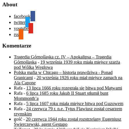
About
facebook
twitter
youtube
rss
Komentarze
Tragedia Górnośląska cz. IV – Apokalipsa – Tragedia
Górnośląska
-
19 września 1939 roku miała miejsce szarża
pod Wólką Węglową
Polska mafia w Chicago – historia prawdziwa - Ponad
Granicami
-
20 września 1926 roku miał miejsce zamach na
Ala Capone
Rafa
-
13 lipca 1666 roku rozegrała się bitwa pod Mątwami
Rafa
-
6 lipca 1685 roku Jakub II Stuart stłumił bunt
Mommonth’a
Rafa
-
5 lipca 1607 roku miała miejsce bitwa pod Guzowem
Rafa
-
24 czerwca 79 r. n.e. Tytus Flawiusz został cesarzem
rzymskim
gość
-
20 czerwca 1944 roku został rozstrzelany Eugeniusz
Świerczewski, agent Gestapo