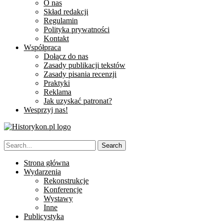
O nas
Skład redakcji
Regulamin
Polityka prywatności
Kontakt
Współpraca
Dołącz do nas
Zasady publikacji tekstów
Zasady pisania recenzji
Praktyki
Reklama
Jak uzyskać patronat?
Wesprzyj nas!
Strona główna
Wydarzenia
Rekonstrukcje
Konferencje
Wystawy
Inne
Publicystyka