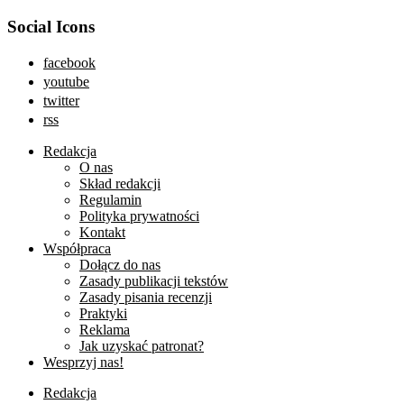
Social Icons
facebook
youtube
twitter
rss
Redakcja
O nas
Skład redakcji
Regulamin
Polityka prywatności
Kontakt
Współpraca
Dołącz do nas
Zasady publikacji tekstów
Zasady pisania recenzji
Praktyki
Reklama
Jak uzyskać patronat?
Wesprzyj nas!
Redakcja