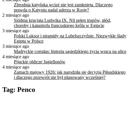
Zbrodnia katyńska wciąż nie jest zamknięta. Dlaczego
prawda o Katyniu nadal uderza w Rosję?
2 miesiące ago
Siódma krucjata Ludwika IX. Nil pełen trupów, głód,
choroby i katastrofa francuskiego króla w Egipcie
3 miesiące ago
Polski Luksor i piramidy na Lubelszczyźnie. Niezwykłe ślady
Egiptu w Polsce
3 miesiące ago
Madryckie corralas: historia sąsiedzkiego życia wraca na ulice
4 miesiące ago
Pijackie oblicze Jagiellonów
4 miesiące ago
Zamach majowy 1926: jak narodziła się decyzja Piłsudskiego
i dlaczego przewrót nie był planowany wcześniej?
Tag:
Penco