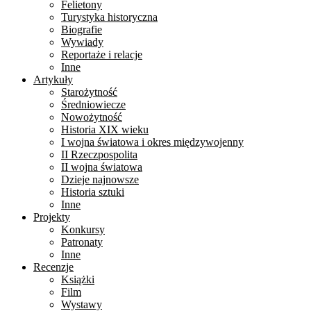
Felietony
Turystyka historyczna
Biografie
Wywiady
Reportaże i relacje
Inne
Artykuły
Starożytność
Średniowiecze
Nowożytność
Historia XIX wieku
I wojna światowa i okres międzywojenny
II Rzeczpospolita
II wojna światowa
Dzieje najnowsze
Historia sztuki
Inne
Projekty
Konkursy
Patronaty
Inne
Recenzje
Książki
Film
Wystawy