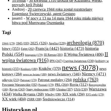
ToTemat
-
30 kwietnia 1310 urodził się Kazimierz Wielki,
przyszły król Polski
Andrzej
-
20 czerwca 1944 roku został rozstrzelany
Eugeniusz Świerczewski, agent Gestapo
jasam1
-
W nocy z 13 na 14 maja 1944 roku miała miejsce
bitwa pod Murowaną Oszmianką
Tagi
archeologia
(870)
2025
(326)
Anglia
(229)
1944
(179)
1945
(193)
historia
Francja
(442)
historia
(473)
bitwy
(355)
Egipt
(202)
II
Polski
(554)
II Wojna Światowa
(406)
III Rzesza
(201)
hiszpania
(179)
wojna światowa
(916)
IPN
(247)
kobiety w
I wojna światowa
(230)
news
(3078)
Kraków
(370)
historii
(255)
news
Konkurs
(180)
Niemcy
(471)
news światowy
(346)
krajowy
(284)
news ze świata
(188)
polska
(763)
Patronat medialny
(294)
odkrycie
(213)
Patronat
(170)
Rosja
(312)
PRL
(264)
Powstanie Warszawskie
(192)
Poznań
(179)
Rzeczpospolita
Warszawa
Rzym
(243)
Ukraina
(207)
USA
(230)
(180)
Stany zjednoczone
(199)
(434)
XIX wiek
(294)
Wielka Brytania
(268)
Włochy
(196)
XVI wiek
(179)
XX wiek
(404)
Średniowiecze
(314)
ZSRR
(208)
Historykon.pl