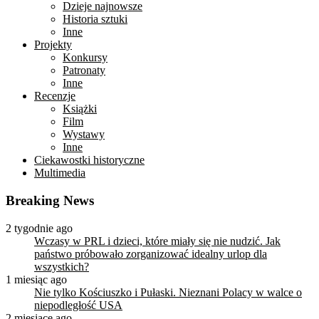
Dzieje najnowsze
Historia sztuki
Inne
Projekty
Konkursy
Patronaty
Inne
Recenzje
Książki
Film
Wystawy
Inne
Ciekawostki historyczne
Multimedia
Breaking News
2 tygodnie ago
Wczasy w PRL i dzieci, które miały się nie nudzić. Jak
państwo próbowało zorganizować idealny urlop dla
wszystkich?
1 miesiąc ago
Nie tylko Kościuszko i Pułaski. Nieznani Polacy w walce o
niepodległość USA
2 miesiące ago