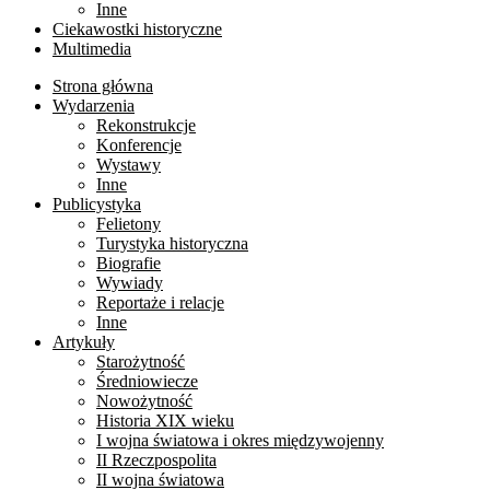
Inne
Ciekawostki historyczne
Multimedia
Strona główna
Wydarzenia
Rekonstrukcje
Konferencje
Wystawy
Inne
Publicystyka
Felietony
Turystyka historyczna
Biografie
Wywiady
Reportaże i relacje
Inne
Artykuły
Starożytność
Średniowiecze
Nowożytność
Historia XIX wieku
I wojna światowa i okres międzywojenny
II Rzeczpospolita
II wojna światowa